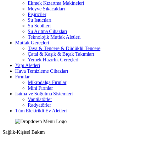
Ekmek Kızartma Makineleri
Meyve Sıkacakları
Pişiriciler
Su Isıtıcıları
Su Sebilleri
Su Arıtma Cihazları
Teknolojik Mutfak Aletleri
Mutfak Gereçleri
Tava & Tencere & Düdüklü Tencere
Çatal & Kaşık & Bıçak Takımları
Yemek Hazırlık Gereçleri
Yapı Aletleri
Hava Temizleme Cihazları
Fırınlar
Mikrodalga Fırınlar
Mini Fırınlar
Isıtma ve Soğutma Sistemleri
Vantilatörler
Radyatörler
Tüm Elektrikli Ev Aletleri
Sağlık-Kişisel Bakım