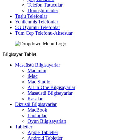
Telefon Tutucular
Dönüştürücüler
Tuşlu Telefonlar
Yenilenmiş Telefonlar
5G Uyumlu Telefonlar
Tüm Cep Telefonu-Aksesuar
Bilgisayar-Tablet
Masaüstü Bilgisayarlar
Mac mini
iMac
Mac Studio
All-in-One Bilgisayarlar
Masaüstü Bilgisayarlar
Kasalar
Dizüstü Bilgisayarlar
MacBook
Laptoplar
Oyun Bilgisayarları
Tabletler
Apple Tabletler
Android Tabletler