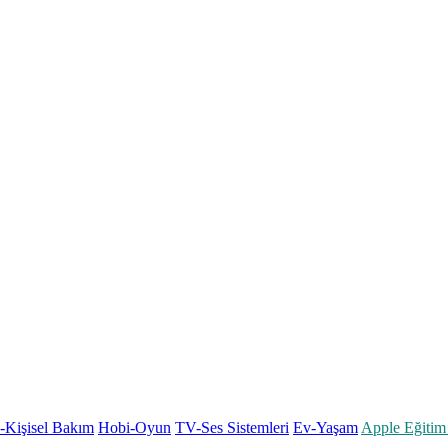
k-Kişisel Bakım
Hobi-Oyun
TV-Ses Sistemleri
Ev-Yaşam
Apple Eğitim