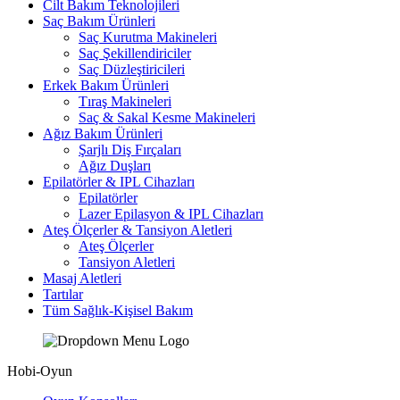
Cilt Bakım Teknolojileri
Saç Bakım Ürünleri
Saç Kurutma Makineleri
Saç Şekillendiriciler
Saç Düzleştiricileri
Erkek Bakım Ürünleri
Tıraş Makineleri
Saç & Sakal Kesme Makineleri
Ağız Bakım Ürünleri
Şarjlı Diş Fırçaları
Ağız Duşları
Epilatörler & IPL Cihazları
Epilatörler
Lazer Epilasyon & IPL Cihazları
Ateş Ölçerler & Tansiyon Aletleri
Ateş Ölçerler
Tansiyon Aletleri
Masaj Aletleri
Tartılar
Tüm Sağlık-Kişisel Bakım
Hobi-Oyun