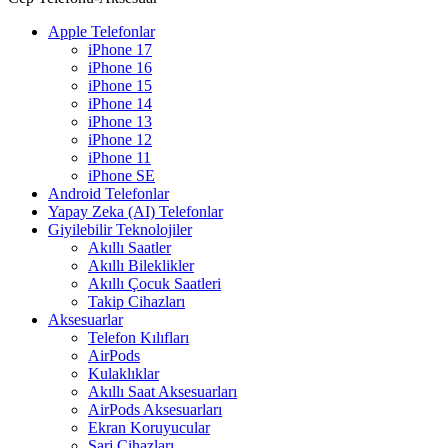
Apple Telefonlar
iPhone 17
iPhone 16
iPhone 15
iPhone 14
iPhone 13
iPhone 12
iPhone 11
iPhone SE
Android Telefonlar
Yapay Zeka (AI) Telefonlar
Giyilebilir Teknolojiler
Akıllı Saatler
Akıllı Bileklikler
Akıllı Çocuk Saatleri
Takip Cihazları
Aksesuarlar
Telefon Kılıfları
AirPods
Kulaklıklar
Akıllı Saat Aksesuarları
AirPods Aksesuarları
Ekran Koruyucular
Şarj Cihazları