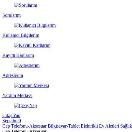
Sorularım
Kullanıcı Bilgilerim
Kayıtlı Kartlarım
Adreslerim
Yardım Merkezi
Çıkış Yap
Sepetim
0
Cep Telefonu-Aksesuar
Bilgisayar-Tablet
Elektrikli Ev Aletleri
Sağlı
Cep Telefonu-Aksesuar