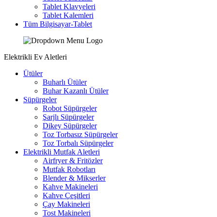
Tablet Klavyeleri
Tablet Kalemleri
Tüm Bilgisayar-Tablet
Elektrikli Ev Aletleri
Ütüler
Buharlı Ütüler
Buhar Kazanlı Ütüler
Süpürgeler
Robot Süpürgeler
Şarjlı Süpürgeler
Dikey Süpürgeler
Toz Torbasız Süpürgeler
Toz Torbalı Süpürgeler
Elektrikli Mutfak Aletleri
Airfryer & Fritözler
Mutfak Robotları
Blender & Mikserler
Kahve Makineleri
Kahve Çeşitleri
Çay Makineleri
Tost Makineleri