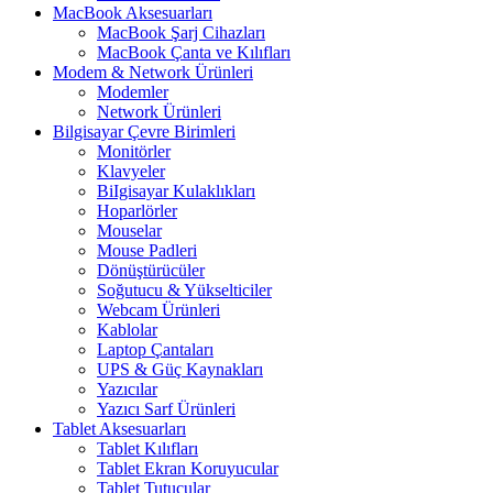
MacBook Aksesuarları
MacBook Şarj Cihazları
MacBook Çanta ve Kılıfları
Modem & Network Ürünleri
Modemler
Network Ürünleri
Bilgisayar Çevre Birimleri
Monitörler
Klavyeler
BiIgisayar Kulaklıkları
Hoparlörler
Mouselar
Mouse Padleri
Dönüştürücüler
Soğutucu & Yükselticiler
Webcam Ürünleri
Kablolar
Laptop Çantaları
UPS & Güç Kaynakları
Yazıcılar
Yazıcı Sarf Ürünleri
Tablet Aksesuarları
Tablet Kılıfları
Tablet Ekran Koruyucular
Tablet Tutucular