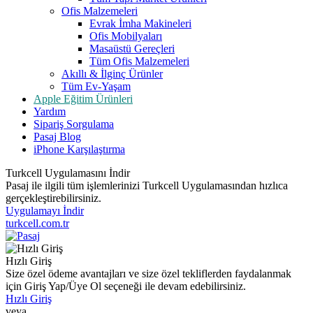
Ofis Malzemeleri
Evrak İmha Makineleri
Ofis Mobilyaları
Masaüstü Gereçleri
Tüm Ofis Malzemeleri
Akıllı & İlginç Ürünler
Tüm Ev-Yaşam
Apple Eğitim Ürünleri
Yardım
Sipariş Sorgulama
Pasaj Blog
iPhone Karşılaştırma
Turkcell Uygulamasını İndir
Pasaj ile ilgili tüm işlemlerinizi Turkcell Uygulamasından hızlıca
gerçekleştirebilirsiniz.
Uygulamayı İndir
turkcell.com.tr
Hızlı Giriş
Size özel ödeme avantajları ve size özel tekliflerden faydalanmak
için Giriş Yap/Üye Ol seçeneği ile devam edebilirsiniz.
Hızlı Giriş
veya