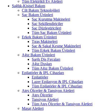
Tüm Elektrikli Ev Aletleri
Sağlık-Kişisel Bakım
Cilt Bakım Teknolojileri
Saç Bakım Ürünleri
Saç Kurutma Makineleri
Saç Şekillendiriciler
Saç Düzleştiricileri
Tüm Saç Bakım Ürünleri
Erkek Bakım Ürünleri
Tıraş Makineleri
Saç & Sakal Kesme Makineleri
Tüm Erkek Bakım Ürünleri
Ağız Bakım Ürünleri
Şarjlı Diş Fırçaları
Ağız Duşları
Tüm Ağız Bakım Ürünleri
Epilatörler & IPL Cihazları
Epilatörler
Lazer Epilasyon & IPL Cihazları
Tüm Epilatörler & IPL Cihazları
Ateş Ölçerler & Tansiyon Aletleri
Ateş Ölçerler
Tansiyon Aletleri
Tüm Ateş Ölçerler & Tansiyon Aletleri
Masaj Aletleri