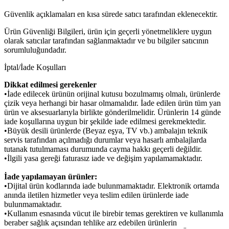
Güvenlik açıklamaları en kısa sürede satıcı tarafından eklenecektir.
Ürün Güvenliği Bilgileri, ürün için geçerli yönetmeliklere uygun
olarak satıcılar tarafından sağlanmaktadır ve bu bilgiler satıcının
sorumluluğundadır.
İptal/İade Koşulları
Dikkat edilmesi gerekenler
•İade edilecek ürünün orijinal kutusu bozulmamış olmalı, ürünlerde
çizik veya herhangi bir hasar olmamalıdır. İade edilen ürün tüm yan
ürün ve aksesuarlarıyla birlikte gönderilmelidir. Ürünlerin 14 günde
iade koşullarına uygun bir şekilde iade edilmesi gerekmektedir.
•Büyük desili ürünlerde (Beyaz eşya, TV vb.) ambalajın teknik
servis tarafından açılmadığı durumlar veya hasarlı ambalajlarda
tutanak tutulmaması durumunda cayma hakkı geçerli değildir.
•İlgili yasa gereği faturasız iade ve değişim yapılamamaktadır.
İade yapılamayan ürünler:
•Dijital ürün kodlarında iade bulunmamaktadır. Elektronik ortamda
anında iletilen hizmetler veya teslim edilen ürünlerde iade
bulunmamaktadır.
•Kullanım esnasında vücut ile birebir temas gerektiren ve kullanımla
beraber sağlık açısından tehlike arz edebilen ürünlerin