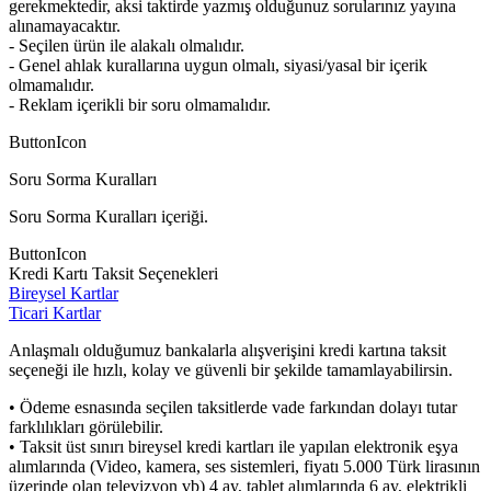
gerekmektedir, aksi taktirde yazmış olduğunuz sorularınız yayına
alınamayacaktır.
- Seçilen ürün ile alakalı olmalıdır.
- Genel ahlak kurallarına uygun olmalı, siyasi/yasal bir içerik
olmamalıdır.
- Reklam içerikli bir soru olmamalıdır.
ButtonIcon
Soru Sorma Kuralları
Soru Sorma Kuralları içeriği.
ButtonIcon
Kredi Kartı Taksit Seçenekleri
Bireysel Kartlar
Ticari Kartlar
Anlaşmalı olduğumuz bankalarla alışverişini kredi kartına taksit
seçeneği ile hızlı, kolay ve güvenli bir şekilde tamamlayabilirsin.
• Ödeme esnasında seçilen taksitlerde vade farkından dolayı tutar
farklılıkları görülebilir.
• Taksit üst sınırı bireysel kredi kartları ile yapılan elektronik eşya
alımlarında (Video, kamera, ses sistemleri, fiyatı 5.000 Türk lirasının
üzerinde olan televizyon vb) 4 ay, tablet alımlarında 6 ay, elektrikli