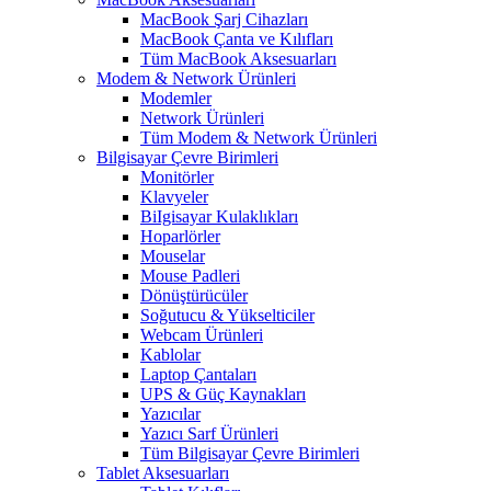
MacBook Şarj Cihazları
MacBook Çanta ve Kılıfları
Tüm MacBook Aksesuarları
Modem & Network Ürünleri
Modemler
Network Ürünleri
Tüm Modem & Network Ürünleri
Bilgisayar Çevre Birimleri
Monitörler
Klavyeler
BiIgisayar Kulaklıkları
Hoparlörler
Mouselar
Mouse Padleri
Dönüştürücüler
Soğutucu & Yükselticiler
Webcam Ürünleri
Kablolar
Laptop Çantaları
UPS & Güç Kaynakları
Yazıcılar
Yazıcı Sarf Ürünleri
Tüm Bilgisayar Çevre Birimleri
Tablet Aksesuarları