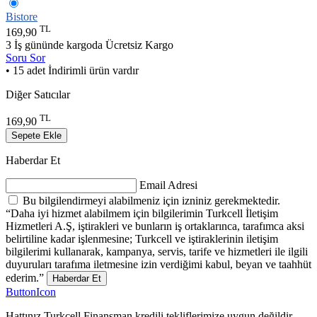
Bistore
TL
169,90
3 İş gününde kargoda
Ücretsiz Kargo
Soru Sor
• 15 adet İndirimli ürün vardır
Diğer Satıcılar
TL
169,90
Sepete Ekle
Haberdar Et
Email Adresi
Bu bilgilendirmeyi alabilmeniz için izniniz gerekmektedir.
“Daha iyi hizmet alabilmem için bilgilerimin Turkcell İletişim
Hizmetleri A.Ş, iştirakleri ve bunların iş ortaklarınca, tarafımca aksi
belirtiline kadar işlenmesine; Turkcell ve iştiraklerinin iletişim
bilgilerimi kullanarak, kampanya, servis, tarife ve hizmetleri ile ilgili
duyuruları tarafıma iletmesine izin verdiğimi kabul, beyan ve taahhüt
ederim.”
Haberdar Et
ButtonIcon
Hattınız Turkcell Finansman kredili tekliflerimize uygun değildir.