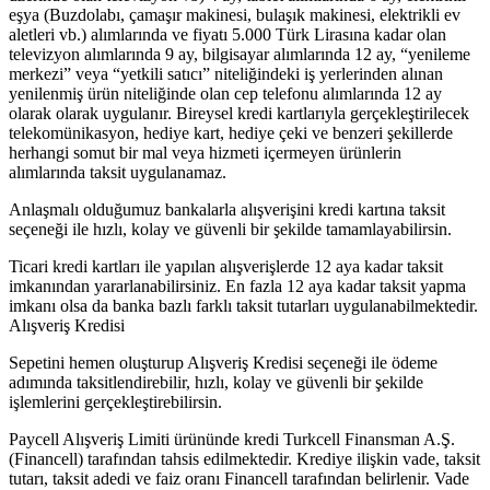
eşya (Buzdolabı, çamaşır makinesi, bulaşık makinesi, elektrikli ev
aletleri vb.) alımlarında ve fiyatı 5.000 Türk Lirasına kadar olan
televizyon alımlarında 9 ay, bilgisayar alımlarında 12 ay, “yenileme
merkezi” veya “yetkili satıcı” niteliğindeki iş yerlerinden alınan
yenilenmiş ürün niteliğinde olan cep telefonu alımlarında 12 ay
olarak olarak uygulanır. Bireysel kredi kartlarıyla gerçekleştirilecek
telekomünikasyon, hediye kart, hediye çeki ve benzeri şekillerde
herhangi somut bir mal veya hizmeti içermeyen ürünlerin
alımlarında taksit uygulanamaz.
Anlaşmalı olduğumuz bankalarla alışverişini kredi kartına taksit
seçeneği ile hızlı, kolay ve güvenli bir şekilde tamamlayabilirsin.
Ticari kredi kartları ile yapılan alışverişlerde 12 aya kadar taksit
imkanından yararlanabilirsiniz. En fazla 12 aya kadar taksit yapma
imkanı olsa da banka bazlı farklı taksit tutarları uygulanabilmektedir.
Alışveriş Kredisi
Sepetini hemen oluşturup Alışveriş Kredisi seçeneği ile ödeme
adımında taksitlendirebilir, hızlı, kolay ve güvenli bir şekilde
işlemlerini gerçekleştirebilirsin.
Paycell Alışveriş Limiti ürününde kredi Turkcell Finansman A.Ş.
(Financell) tarafından tahsis edilmektedir. Krediye ilişkin vade, taksit
tutarı, taksit adedi ve faiz oranı Financell tarafından belirlenir. Vade