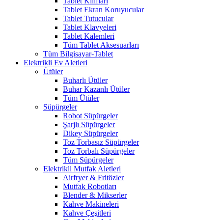
Tablet Kılıfları
Tablet Ekran Koruyucular
Tablet Tutucular
Tablet Klavyeleri
Tablet Kalemleri
Tüm Tablet Aksesuarları
Tüm Bilgisayar-Tablet
Elektrikli Ev Aletleri
Ütüler
Buharlı Ütüler
Buhar Kazanlı Ütüler
Tüm Ütüler
Süpürgeler
Robot Süpürgeler
Şarjlı Süpürgeler
Dikey Süpürgeler
Toz Torbasız Süpürgeler
Toz Torbalı Süpürgeler
Tüm Süpürgeler
Elektrikli Mutfak Aletleri
Airfryer & Fritözler
Mutfak Robotları
Blender & Mikserler
Kahve Makineleri
Kahve Çeşitleri