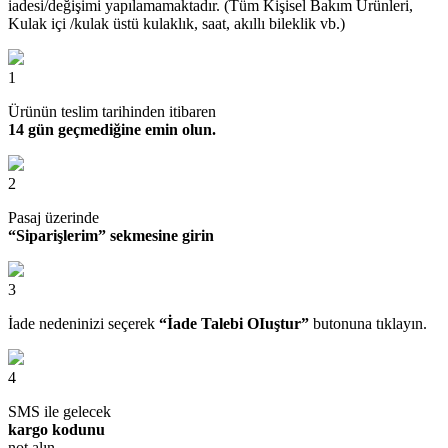
iadesi/değişimi yapılamamaktadır. (Tüm Kişisel Bakım Ürünleri,
Kulak içi /kulak üstü kulaklık, saat, akıllı bileklik vb.)
1
Ürünün teslim tarihinden itibaren
14 gün geçmediğine emin olun.
2
Pasaj üzerinde
“Siparişlerim” sekmesine girin
3
İade nedeninizi seçerek
“İade Talebi OIuştur”
butonuna tıklayın.
4
SMS ile gelecek
kargo kodunu
not alın.