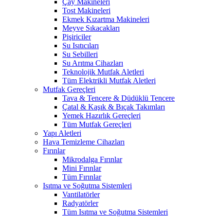
Çay Makineleri
Tost Makineleri
Ekmek Kızartma Makineleri
Meyve Sıkacakları
Pişiriciler
Su Isıtıcıları
Su Sebilleri
Su Arıtma Cihazları
Teknolojik Mutfak Aletleri
Tüm Elektrikli Mutfak Aletleri
Mutfak Gereçleri
Tava & Tencere & Düdüklü Tencere
Çatal & Kaşık & Bıçak Takımları
Yemek Hazırlık Gereçleri
Tüm Mutfak Gereçleri
Yapı Aletleri
Hava Temizleme Cihazları
Fırınlar
Mikrodalga Fırınlar
Mini Fırınlar
Tüm Fırınlar
Isıtma ve Soğutma Sistemleri
Vantilatörler
Radyatörler
Tüm Isıtma ve Soğutma Sistemleri