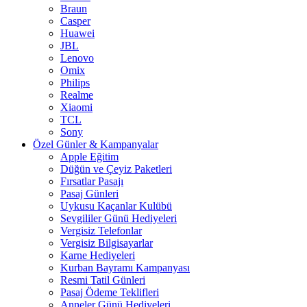
Braun
Casper
Huawei
JBL
Lenovo
Omix
Philips
Realme
Xiaomi
TCL
Sony
Özel Günler & Kampanyalar
Apple Eğitim
Düğün ve Çeyiz Paketleri
Fırsatlar Pasajı
Pasaj Günleri
Uykusu Kaçanlar Kulübü
Sevgililer Günü Hediyeleri
Vergisiz Telefonlar
Vergisiz Bilgisayarlar
Karne Hediyeleri
Kurban Bayramı Kampanyası
Resmi Tatil Günleri
Pasaj Ödeme Teklifleri
Anneler Günü Hediyeleri