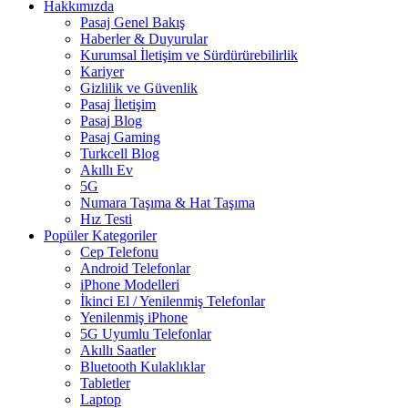
Hakkımızda
Pasaj Genel Bakış
Haberler & Duyurular
Kurumsal İletişim ve Sürdürürebilirlik
Kariyer
Gizlilik ve Güvenlik
Pasaj İletişim
Pasaj Blog
Pasaj Gaming
Turkcell Blog
Akıllı Ev
5G
Numara Taşıma & Hat Taşıma
Hız Testi
Popüler Kategoriler
Cep Telefonu
Android Telefonlar
iPhone Modelleri
İkinci El / Yenilenmiş Telefonlar
Yenilenmiş iPhone
5G Uyumlu Telefonlar
Akıllı Saatler
Bluetooth Kulaklıklar
Tabletler
Laptop