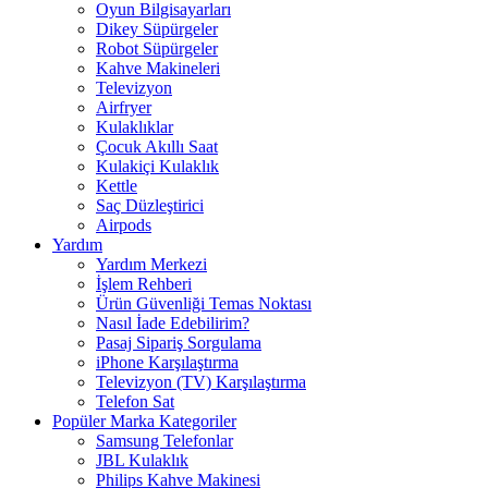
Oyun Bilgisayarları
Dikey Süpürgeler
Robot Süpürgeler
Kahve Makineleri
Televizyon
Airfryer
Kulaklıklar
Çocuk Akıllı Saat
Kulakiçi Kulaklık
Kettle
Saç Düzleştirici
Airpods
Yardım
Yardım Merkezi
İşlem Rehberi
Ürün Güvenliği Temas Noktası
Nasıl İade Edebilirim?
Pasaj Sipariş Sorgulama
iPhone Karşılaştırma
Televizyon (TV) Karşılaştırma
Telefon Sat
Popüler Marka Kategoriler
Samsung Telefonlar
JBL Kulaklık
Philips Kahve Makinesi