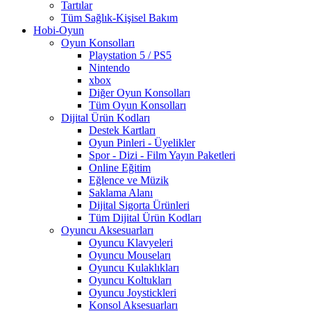
Tartılar
Tüm Sağlık-Kişisel Bakım
Hobi-Oyun
Oyun Konsolları
Playstation 5 / PS5
Nintendo
xbox
Diğer Oyun Konsolları
Tüm Oyun Konsolları
Dijital Ürün Kodları
Destek Kartları
Oyun Pinleri - Üyelikler
Spor - Dizi - Film Yayın Paketleri
Online Eğitim
Eğlence ve Müzik
Saklama Alanı
Dijital Sigorta Ürünleri
Tüm Dijital Ürün Kodları
Oyuncu Aksesuarları
Oyuncu Klavyeleri
Oyuncu Mouseları
Oyuncu Kulaklıkları
Oyuncu Koltukları
Oyuncu Joystickleri
Konsol Aksesuarları