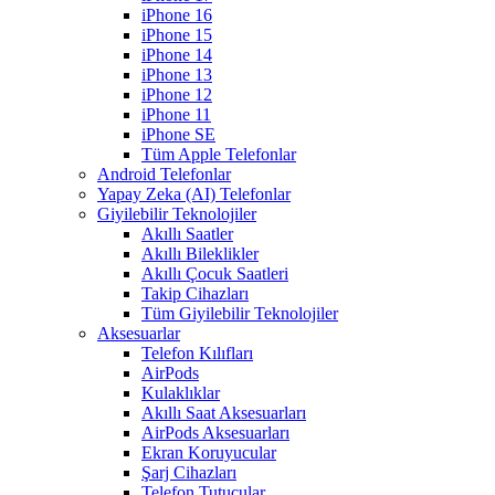
iPhone 16
iPhone 15
iPhone 14
iPhone 13
iPhone 12
iPhone 11
iPhone SE
Tüm Apple Telefonlar
Android Telefonlar
Yapay Zeka (AI) Telefonlar
Giyilebilir Teknolojiler
Akıllı Saatler
Akıllı Bileklikler
Akıllı Çocuk Saatleri
Takip Cihazları
Tüm Giyilebilir Teknolojiler
Aksesuarlar
Telefon Kılıfları
AirPods
Kulaklıklar
Akıllı Saat Aksesuarları
AirPods Aksesuarları
Ekran Koruyucular
Şarj Cihazları
Telefon Tutucular