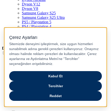
Dyson V12
Dyson V8
Samsung Galaxy S25
Samsung Galaxy S25 Ultra
PS5 / Playstation 5
PS4 / Playstation 4
Nintendo Switch
Xbox Series S
Xbox Series X
Dil
Türkçe
English
عربى
русский