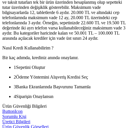
ve taksit tutarları tek bir ürün üzerinden hesaplanmış olup sepetteki
tutar üzerinden değişiklik gösterebilir. Maksimum vade
bilgisayarlarda 12, tabletlerde 6 aydır. 20.000 TL ve altındaki cep
telefonlarında maksimum vade 12 ay, 20.000 TL üzerindeki cep
telefonlarında 3 aydır. Örneğin, sepetinizde 22.600 TL ve 19.500 TL
değerinde iki ayrı telefon varsa kullanabileceğiniz maksimum vade 3
aydır. Bu kategoriler haricinde kalan ve 50.001 TL – 100.000 TL
arasında açılacak krediler için vade üst sınırı 24 aydır.
Nasıl Kredi Kullanabilirim ?
Bir kaç adımda, krediniz anında onaylanır.
1
Sepetini Oluştur
2
Ödeme Yöntemini Alışveriş Kredisi Seç
3
Banka Ekranlarında Başvurunu Tamamla
4
Siparişin Onaylansın
Ürün Güvenliği Bilgileri
ButtonIcon
Sorumlu Kişi
Üretici Bilgileri
Ürün Güvenlik Görselleri