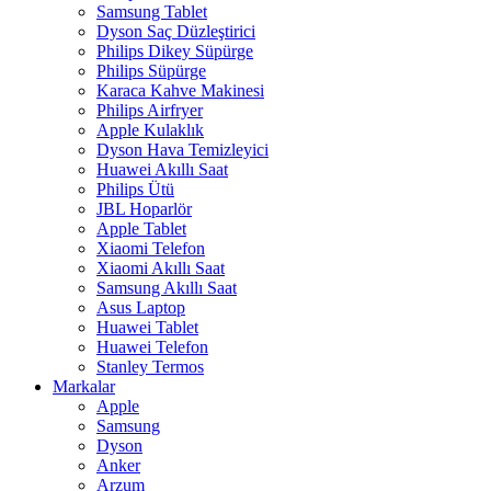
Samsung Tablet
Dyson Saç Düzleştirici
Philips Dikey Süpürge
Philips Süpürge
Karaca Kahve Makinesi
Philips Airfryer
Apple Kulaklık
Dyson Hava Temizleyici
Huawei Akıllı Saat
Philips Ütü
JBL Hoparlör
Apple Tablet
Xiaomi Telefon
Xiaomi Akıllı Saat
Samsung Akıllı Saat
Asus Laptop
Huawei Tablet
Huawei Telefon
Stanley Termos
Markalar
Apple
Samsung
Dyson
Anker
Arzum