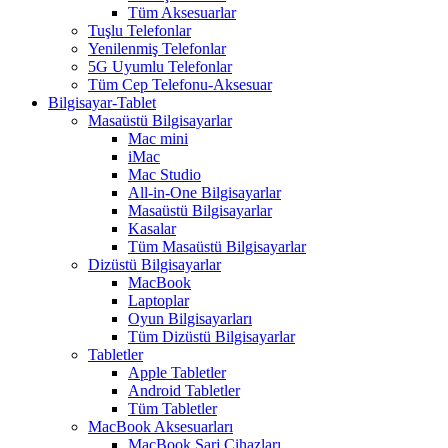
Tüm Aksesuarlar
Tuşlu Telefonlar
Yenilenmiş Telefonlar
5G Uyumlu Telefonlar
Tüm Cep Telefonu-Aksesuar
Bilgisayar-Tablet
Masaüstü Bilgisayarlar
Mac mini
iMac
Mac Studio
All-in-One Bilgisayarlar
Masaüstü Bilgisayarlar
Kasalar
Tüm Masaüstü Bilgisayarlar
Dizüstü Bilgisayarlar
MacBook
Laptoplar
Oyun Bilgisayarları
Tüm Dizüstü Bilgisayarlar
Tabletler
Apple Tabletler
Android Tabletler
Tüm Tabletler
MacBook Aksesuarları
MacBook Şarj Cihazları