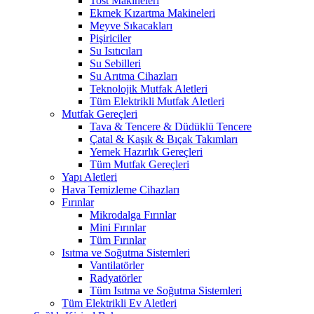
Tost Makineleri
Ekmek Kızartma Makineleri
Meyve Sıkacakları
Pişiriciler
Su Isıtıcıları
Su Sebilleri
Su Arıtma Cihazları
Teknolojik Mutfak Aletleri
Tüm Elektrikli Mutfak Aletleri
Mutfak Gereçleri
Tava & Tencere & Düdüklü Tencere
Çatal & Kaşık & Bıçak Takımları
Yemek Hazırlık Gereçleri
Tüm Mutfak Gereçleri
Yapı Aletleri
Hava Temizleme Cihazları
Fırınlar
Mikrodalga Fırınlar
Mini Fırınlar
Tüm Fırınlar
Isıtma ve Soğutma Sistemleri
Vantilatörler
Radyatörler
Tüm Isıtma ve Soğutma Sistemleri
Tüm Elektrikli Ev Aletleri