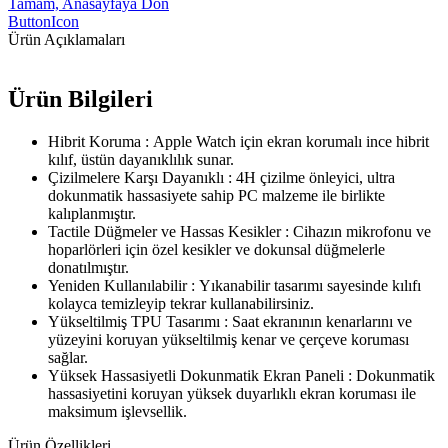
Tamam, Anasayfaya Dön
ButtonIcon
Ürün Açıklamaları
Ürün Bilgileri
Hibrit Koruma : Apple Watch için ekran korumalı ince hibrit
kılıf, üstün dayanıklılık sunar.
Çizilmelere Karşı Dayanıklı : 4H çizilme önleyici, ultra
dokunmatik hassasiyete sahip PC malzeme ile birlikte
kalıplanmıştır.
Tactile Düğmeler ve Hassas Kesikler : Cihazın mikrofonu ve
hoparlörleri için özel kesikler ve dokunsal düğmelerle
donatılmıştır.
Yeniden Kullanılabilir : Yıkanabilir tasarımı sayesinde kılıfı
kolayca temizleyip tekrar kullanabilirsiniz.
Yükseltilmiş TPU Tasarımı : Saat ekranının kenarlarını ve
yüzeyini koruyan yükseltilmiş kenar ve çerçeve koruması
sağlar.
Yüksek Hassasiyetli Dokunmatik Ekran Paneli : Dokunmatik
hassasiyetini koruyan yüksek duyarlıklı ekran koruması ile
maksimum işlevsellik.
Ürün Özellikleri