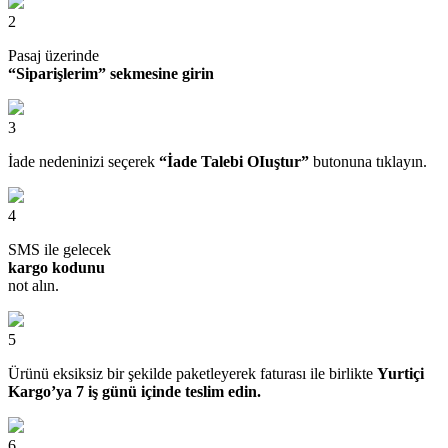
2
Pasaj üzerinde
“Siparişlerim” sekmesine girin
3
İade nedeninizi seçerek
“İade Talebi OIuştur”
butonuna tıklayın.
4
SMS ile gelecek
kargo kodunu
not alın.
5
Ürünü eksiksiz bir şekilde paketleyerek faturası ile birlikte
Yurtiçi
Kargo’ya 7 iş günü içinde teslim edin.
6