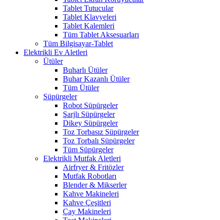
Tablet Tutucular
Tablet Klavyeleri
Tablet Kalemleri
Tüm Tablet Aksesuarları
Tüm Bilgisayar-Tablet
Elektrikli Ev Aletleri
Ütüler
Buharlı Ütüler
Buhar Kazanlı Ütüler
Tüm Ütüler
Süpürgeler
Robot Süpürgeler
Şarjlı Süpürgeler
Dikey Süpürgeler
Toz Torbasız Süpürgeler
Toz Torbalı Süpürgeler
Tüm Süpürgeler
Elektrikli Mutfak Aletleri
Airfryer & Fritözler
Mutfak Robotları
Blender & Mikserler
Kahve Makineleri
Kahve Çeşitleri
Çay Makineleri