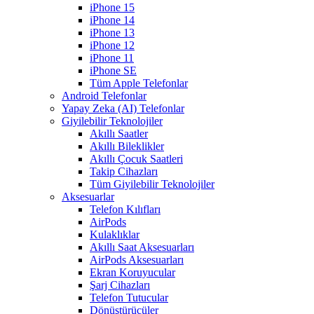
iPhone 15
iPhone 14
iPhone 13
iPhone 12
iPhone 11
iPhone SE
Tüm Apple Telefonlar
Android Telefonlar
Yapay Zeka (AI) Telefonlar
Giyilebilir Teknolojiler
Akıllı Saatler
Akıllı Bileklikler
Akıllı Çocuk Saatleri
Takip Cihazları
Tüm Giyilebilir Teknolojiler
Aksesuarlar
Telefon Kılıfları
AirPods
Kulaklıklar
Akıllı Saat Aksesuarları
AirPods Aksesuarları
Ekran Koruyucular
Şarj Cihazları
Telefon Tutucular
Dönüştürücüler