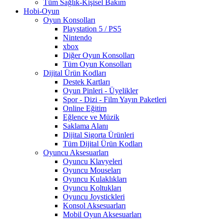
Tüm Sağlık-Kişisel Bakım
Hobi-Oyun
Oyun Konsolları
Playstation 5 / PS5
Nintendo
xbox
Diğer Oyun Konsolları
Tüm Oyun Konsolları
Dijital Ürün Kodları
Destek Kartları
Oyun Pinleri - Üyelikler
Spor - Dizi - Film Yayın Paketleri
Online Eğitim
Eğlence ve Müzik
Saklama Alanı
Dijital Sigorta Ürünleri
Tüm Dijital Ürün Kodları
Oyuncu Aksesuarları
Oyuncu Klavyeleri
Oyuncu Mouseları
Oyuncu Kulaklıkları
Oyuncu Koltukları
Oyuncu Joystickleri
Konsol Aksesuarları
Mobil Oyun Aksesuarları