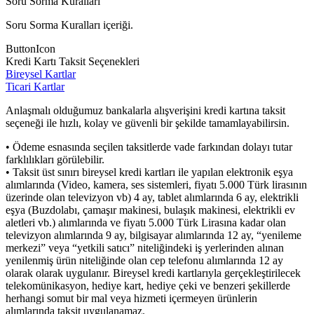
Soru Sorma Kuralları
Soru Sorma Kuralları içeriği.
ButtonIcon
Kredi Kartı Taksit Seçenekleri
Bireysel Kartlar
Ticari Kartlar
Anlaşmalı olduğumuz bankalarla alışverişini kredi kartına taksit
seçeneği ile hızlı, kolay ve güvenli bir şekilde tamamlayabilirsin.
• Ödeme esnasında seçilen taksitlerde vade farkından dolayı tutar
farklılıkları görülebilir.
• Taksit üst sınırı bireysel kredi kartları ile yapılan elektronik eşya
alımlarında (Video, kamera, ses sistemleri, fiyatı 5.000 Türk lirasının
üzerinde olan televizyon vb) 4 ay, tablet alımlarında 6 ay, elektrikli
eşya (Buzdolabı, çamaşır makinesi, bulaşık makinesi, elektrikli ev
aletleri vb.) alımlarında ve fiyatı 5.000 Türk Lirasına kadar olan
televizyon alımlarında 9 ay, bilgisayar alımlarında 12 ay, “yenileme
merkezi” veya “yetkili satıcı” niteliğindeki iş yerlerinden alınan
yenilenmiş ürün niteliğinde olan cep telefonu alımlarında 12 ay
olarak olarak uygulanır. Bireysel kredi kartlarıyla gerçekleştirilecek
telekomünikasyon, hediye kart, hediye çeki ve benzeri şekillerde
herhangi somut bir mal veya hizmeti içermeyen ürünlerin
alımlarında taksit uygulanamaz.