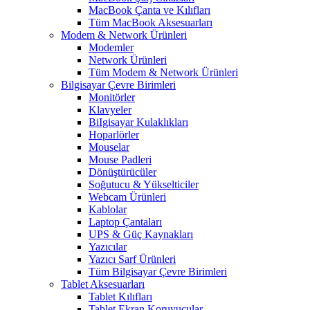
MacBook Çanta ve Kılıfları
Tüm MacBook Aksesuarları
Modem & Network Ürünleri
Modemler
Network Ürünleri
Tüm Modem & Network Ürünleri
Bilgisayar Çevre Birimleri
Monitörler
Klavyeler
BiIgisayar Kulaklıkları
Hoparlörler
Mouselar
Mouse Padleri
Dönüştürücüler
Soğutucu & Yükselticiler
Webcam Ürünleri
Kablolar
Laptop Çantaları
UPS & Güç Kaynakları
Yazıcılar
Yazıcı Sarf Ürünleri
Tüm Bilgisayar Çevre Birimleri
Tablet Aksesuarları
Tablet Kılıfları
Tablet Ekran Koruyucular