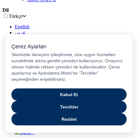
Dil
Türkçe
English
عربى
русский