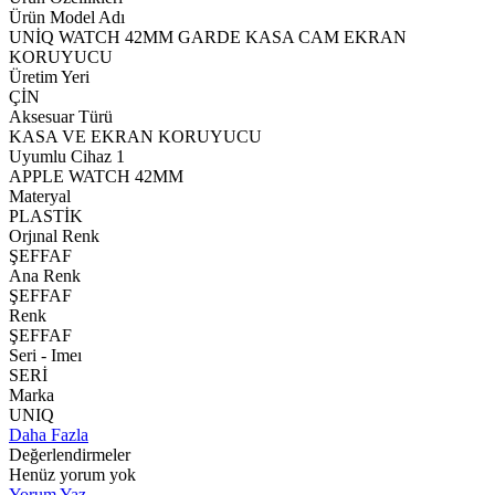
Ürün Model Adı
UNİQ WATCH 42MM GARDE KASA CAM EKRAN
KORUYUCU
Üretim Yeri
ÇİN
Aksesuar Türü
KASA VE EKRAN KORUYUCU
Uyumlu Cihaz 1
APPLE WATCH 42MM
Materyal
PLASTİK
Orjınal Renk
ŞEFFAF
Ana Renk
ŞEFFAF
Renk
ŞEFFAF
Seri - Imeı
SERİ
Marka
UNIQ
Daha Fazla
Değerlendirmeler
Henüz yorum yok
Yorum Yaz