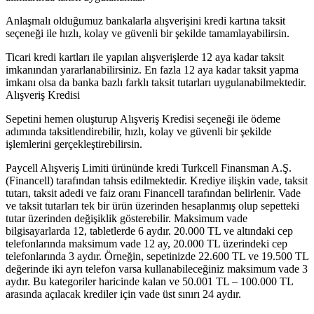
Anlaşmalı olduğumuz bankalarla alışverişini kredi kartına taksit
seçeneği ile hızlı, kolay ve güvenli bir şekilde tamamlayabilirsin.
Ticari kredi kartları ile yapılan alışverişlerde 12 aya kadar taksit
imkanından yararlanabilirsiniz. En fazla 12 aya kadar taksit yapma
imkanı olsa da banka bazlı farklı taksit tutarları uygulanabilmektedir.
Alışveriş Kredisi
Sepetini hemen oluşturup Alışveriş Kredisi seçeneği ile ödeme
adımında taksitlendirebilir, hızlı, kolay ve güvenli bir şekilde
işlemlerini gerçekleştirebilirsin.
Paycell Alışveriş Limiti ürününde kredi Turkcell Finansman A.Ş.
(Financell) tarafından tahsis edilmektedir. Krediye ilişkin vade, taksit
tutarı, taksit adedi ve faiz oranı Financell tarafından belirlenir. Vade
ve taksit tutarları tek bir ürün üzerinden hesaplanmış olup sepetteki
tutar üzerinden değişiklik gösterebilir. Maksimum vade
bilgisayarlarda 12, tabletlerde 6 aydır. 20.000 TL ve altındaki cep
telefonlarında maksimum vade 12 ay, 20.000 TL üzerindeki cep
telefonlarında 3 aydır. Örneğin, sepetinizde 22.600 TL ve 19.500 TL
değerinde iki ayrı telefon varsa kullanabileceğiniz maksimum vade 3
aydır. Bu kategoriler haricinde kalan ve 50.001 TL – 100.000 TL
arasında açılacak krediler için vade üst sınırı 24 aydır.