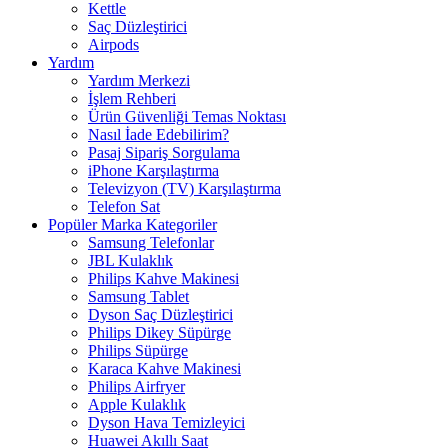
Kettle
Saç Düzleştirici
Airpods
Yardım
Yardım Merkezi
İşlem Rehberi
Ürün Güvenliği Temas Noktası
Nasıl İade Edebilirim?
Pasaj Sipariş Sorgulama
iPhone Karşılaştırma
Televizyon (TV) Karşılaştırma
Telefon Sat
Popüler Marka Kategoriler
Samsung Telefonlar
JBL Kulaklık
Philips Kahve Makinesi
Samsung Tablet
Dyson Saç Düzleştirici
Philips Dikey Süpürge
Philips Süpürge
Karaca Kahve Makinesi
Philips Airfryer
Apple Kulaklık
Dyson Hava Temizleyici
Huawei Akıllı Saat