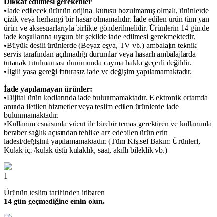
Dikkat edilmesi gerekenler
•İade edilecek ürünün orijinal kutusu bozulmamış olmalı, ürünlerde
çizik veya herhangi bir hasar olmamalıdır. İade edilen ürün tüm yan
ürün ve aksesuarlarıyla birlikte gönderilmelidir. Ürünlerin 14 günde
iade koşullarına uygun bir şekilde iade edilmesi gerekmektedir.
•Büyük desili ürünlerde (Beyaz eşya, TV vb.) ambalajın teknik
servis tarafından açılmadığı durumlar veya hasarlı ambalajlarda
tutanak tutulmaması durumunda cayma hakkı geçerli değildir.
•İlgili yasa gereği faturasız iade ve değişim yapılamamaktadır.
İade yapılamayan ürünler:
•Dijital ürün kodlarında iade bulunmamaktadır. Elektronik ortamda
anında iletilen hizmetler veya teslim edilen ürünlerde iade
bulunmamaktadır.
•Kullanım esnasında vücut ile birebir temas gerektiren ve kullanımla
beraber sağlık açısından tehlike arz edebilen ürünlerin
iadesi/değişimi yapılamamaktadır. (Tüm Kişisel Bakım Ürünleri,
Kulak içi /kulak üstü kulaklık, saat, akıllı bileklik vb.)
1
Ürünün teslim tarihinden itibaren
14 gün geçmediğine emin olun.