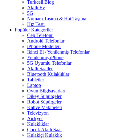
Turkcell Blog
Akıllı Ev
5G
Numara Taşıma & Hat Taşıma
Hız Testi
Popüler Kategoriler
Cep Telefonu
Android Telefonlar
iPhone Modelleri
İkinci El / Yenilenmiş Telefonlar
Yenilenmiş iPhone
5G Uyumlu Telefonlar
Akıllı Saatler
Bluetooth Kulaklıklar
Tabletler
Laptop
Oyun Bilgisayarları
Dikey Süpürgeler
Robot Süpürgeler
Kahve Makineleri
Televizyon
Airfryer
Kulaklıklar
Çocuk Akıllı Saat
Kulakiçi Kulaklık