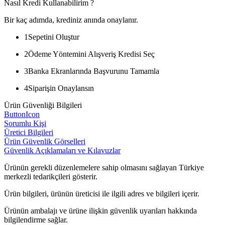
Nasıl Kredi Kullanabilirim ?
Bir kaç adımda, krediniz anında onaylanır.
1
Sepetini Oluştur
2
Ödeme Yöntemini Alışveriş Kredisi Seç
3
Banka Ekranlarında Başvurunu Tamamla
4
Siparişin Onaylansın
Ürün Güvenliği Bilgileri
ButtonIcon
Sorumlu Kişi
Üretici Bilgileri
Ürün Güvenlik Görselleri
Güvenlik Açıklamaları ve Kılavuzlar
Ürünün gerekli düzenlemelere sahip olmasını sağlayan Türkiye
merkezli tedarikçileri gösterir.
Ürün bilgileri, ürünün üreticisi ile ilgili adres ve bilgileri içerir.
Ürünün ambalajı ve ürüne ilişkin güvenlik uyarıları hakkında
bilgilendirme sağlar.