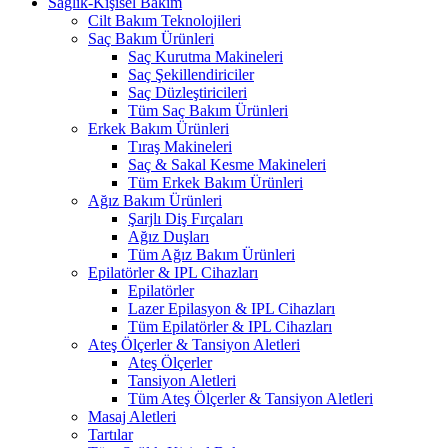
Sağlık-Kişisel Bakım
Cilt Bakım Teknolojileri
Saç Bakım Ürünleri
Saç Kurutma Makineleri
Saç Şekillendiriciler
Saç Düzleştiricileri
Tüm Saç Bakım Ürünleri
Erkek Bakım Ürünleri
Tıraş Makineleri
Saç & Sakal Kesme Makineleri
Tüm Erkek Bakım Ürünleri
Ağız Bakım Ürünleri
Şarjlı Diş Fırçaları
Ağız Duşları
Tüm Ağız Bakım Ürünleri
Epilatörler & IPL Cihazları
Epilatörler
Lazer Epilasyon & IPL Cihazları
Tüm Epilatörler & IPL Cihazları
Ateş Ölçerler & Tansiyon Aletleri
Ateş Ölçerler
Tansiyon Aletleri
Tüm Ateş Ölçerler & Tansiyon Aletleri
Masaj Aletleri
Tartılar