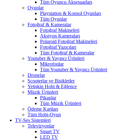
Tüm Oyuncu Aksesuarları
Oyunlar
Playstation & Konsol Oyunları
Tüm Oyunlar
Fotoğraf & Kameralar
Fotoğraf Makineleri
Aksiyon Kameraları
Polaroid Fotoğraf Makineleri
Fotoğraf Yazıcıları
Tüm Fotoğraf & Kameralar
Youtuber & Yayıncı Ürünleri
Mikrofonlar
Tüm Youtuber & Yayıncı Ürünleri
Dronelar
Scooterlar ve Bisikletler
Yetişkin Hobi & Eğlence
Müzik Ürünleri
Pikaplar
Tüm Müzik Ürünleri
Ödeme Kartları
Tüm Hobi-Oyun
TV-Ses Sistemleri
Televizyonlar
Smart TV
LED TV