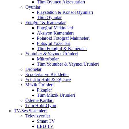
Tüm Oyuncu Aksesuarları
Oyunlar
Playstation & Konsol Oyunları
Tüm Oyunlar
Fotoğraf & Kameralar
Fotoğraf Makineleri
Aksiyon Kameraları
Polaroid Fotoğraf Makineleri
Fotoğraf Yazıcıları
Tüm Fotoğraf & Kameralar
Youtuber & Yayıncı Ürünleri
Mikrofonlar
Tüm Youtuber & Yayıncı Ürünleri
Dronelar
Scooterlar ve Bisikletler
Yetişkin Hobi & Eğlence
Müzik Ürünleri
Pikaplar
Tüm Müzik Ürünleri
Ödeme Kartları
Tüm Hobi-Oyun
TV-Ses Sistemleri
Televizyonlar
Smart TV
LED TV