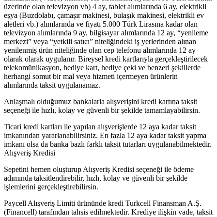
üzerinde olan televizyon vb) 4 ay, tablet alımlarında 6 ay, elektrikli
eşya (Buzdolabı, çamaşır makinesi, bulaşık makinesi, elektrikli ev
aletleri vb.) alımlarında ve fiyatı 5.000 Türk Lirasına kadar olan
televizyon alımlarında 9 ay, bilgisayar alımlarında 12 ay, “yenileme
merkezi” veya “yetkili satıcı” niteliğindeki iş yerlerinden alınan
yenilenmiş ürün niteliğinde olan cep telefonu alımlarında 12 ay
olarak olarak uygulanır. Bireysel kredi kartlarıyla gerçekleştirilecek
telekomünikasyon, hediye kart, hediye çeki ve benzeri şekillerde
herhangi somut bir mal veya hizmeti içermeyen ürünlerin
alımlarında taksit uygulanamaz.
Anlaşmalı olduğumuz bankalarla alışverişini kredi kartına taksit
seçeneği ile hızlı, kolay ve güvenli bir şekilde tamamlayabilirsin.
Ticari kredi kartları ile yapılan alışverişlerde 12 aya kadar taksit
imkanından yararlanabilirsiniz. En fazla 12 aya kadar taksit yapma
imkanı olsa da banka bazlı farklı taksit tutarları uygulanabilmektedir.
Alışveriş Kredisi
Sepetini hemen oluşturup Alışveriş Kredisi seçeneği ile ödeme
adımında taksitlendirebilir, hızlı, kolay ve güvenli bir şekilde
işlemlerini gerçekleştirebilirsin.
Paycell Alışveriş Limiti ürününde kredi Turkcell Finansman A.Ş.
(Financell) tarafından tahsis edilmektedir. Krediye ilişkin vade, taksit