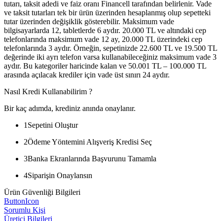
tutarı, taksit adedi ve faiz oranı Financell tarafından belirlenir. Vade
ve taksit tutarları tek bir ürün üzerinden hesaplanmış olup sepetteki
tutar üzerinden değişiklik gösterebilir. Maksimum vade
bilgisayarlarda 12, tabletlerde 6 aydır. 20.000 TL ve altındaki cep
telefonlarında maksimum vade 12 ay, 20.000 TL üzerindeki cep
telefonlarında 3 aydır. Örneğin, sepetinizde 22.600 TL ve 19.500 TL
değerinde iki ayrı telefon varsa kullanabileceğiniz maksimum vade 3
aydır. Bu kategoriler haricinde kalan ve 50.001 TL – 100.000 TL
arasında açılacak krediler için vade üst sınırı 24 aydır.
Nasıl Kredi Kullanabilirim ?
Bir kaç adımda, krediniz anında onaylanır.
1
Sepetini Oluştur
2
Ödeme Yöntemini Alışveriş Kredisi Seç
3
Banka Ekranlarında Başvurunu Tamamla
4
Siparişin Onaylansın
Ürün Güvenliği Bilgileri
ButtonIcon
Sorumlu Kişi
Üretici Bilgileri