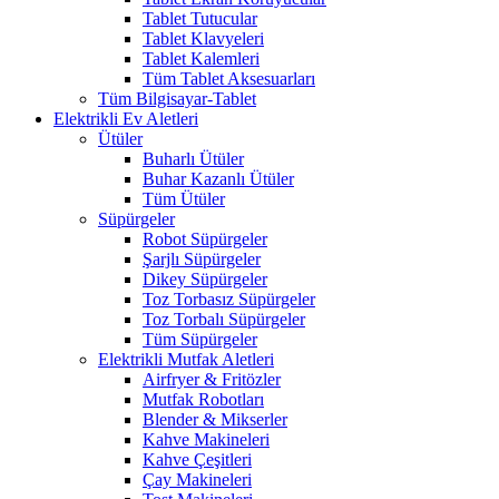
Tablet Tutucular
Tablet Klavyeleri
Tablet Kalemleri
Tüm Tablet Aksesuarları
Tüm Bilgisayar-Tablet
Elektrikli Ev Aletleri
Ütüler
Buharlı Ütüler
Buhar Kazanlı Ütüler
Tüm Ütüler
Süpürgeler
Robot Süpürgeler
Şarjlı Süpürgeler
Dikey Süpürgeler
Toz Torbasız Süpürgeler
Toz Torbalı Süpürgeler
Tüm Süpürgeler
Elektrikli Mutfak Aletleri
Airfryer & Fritözler
Mutfak Robotları
Blender & Mikserler
Kahve Makineleri
Kahve Çeşitleri
Çay Makineleri