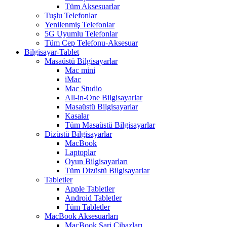
Tüm Aksesuarlar
Tuşlu Telefonlar
Yenilenmiş Telefonlar
5G Uyumlu Telefonlar
Tüm Cep Telefonu-Aksesuar
Bilgisayar-Tablet
Masaüstü Bilgisayarlar
Mac mini
iMac
Mac Studio
All-in-One Bilgisayarlar
Masaüstü Bilgisayarlar
Kasalar
Tüm Masaüstü Bilgisayarlar
Dizüstü Bilgisayarlar
MacBook
Laptoplar
Oyun Bilgisayarları
Tüm Dizüstü Bilgisayarlar
Tabletler
Apple Tabletler
Android Tabletler
Tüm Tabletler
MacBook Aksesuarları
MacBook Şarj Cihazları