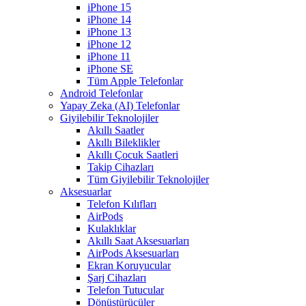
iPhone 15
iPhone 14
iPhone 13
iPhone 12
iPhone 11
iPhone SE
Tüm Apple Telefonlar
Android Telefonlar
Yapay Zeka (AI) Telefonlar
Giyilebilir Teknolojiler
Akıllı Saatler
Akıllı Bileklikler
Akıllı Çocuk Saatleri
Takip Cihazları
Tüm Giyilebilir Teknolojiler
Aksesuarlar
Telefon Kılıfları
AirPods
Kulaklıklar
Akıllı Saat Aksesuarları
AirPods Aksesuarları
Ekran Koruyucular
Şarj Cihazları
Telefon Tutucular
Dönüştürücüler