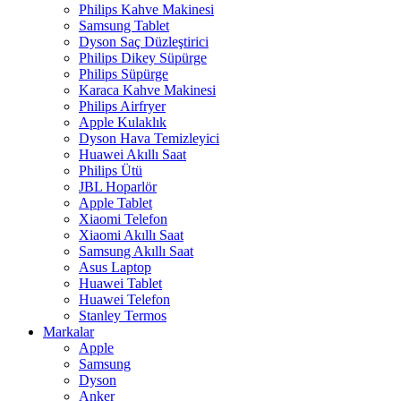
Philips Kahve Makinesi
Samsung Tablet
Dyson Saç Düzleştirici
Philips Dikey Süpürge
Philips Süpürge
Karaca Kahve Makinesi
Philips Airfryer
Apple Kulaklık
Dyson Hava Temizleyici
Huawei Akıllı Saat
Philips Ütü
JBL Hoparlör
Apple Tablet
Xiaomi Telefon
Xiaomi Akıllı Saat
Samsung Akıllı Saat
Asus Laptop
Huawei Tablet
Huawei Telefon
Stanley Termos
Markalar
Apple
Samsung
Dyson
Anker