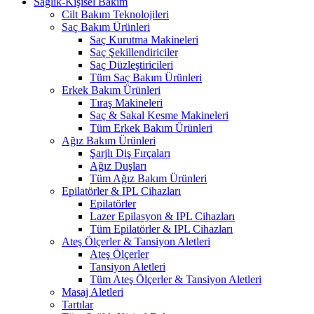
Sağlık-Kişisel Bakım
Cilt Bakım Teknolojileri
Saç Bakım Ürünleri
Saç Kurutma Makineleri
Saç Şekillendiriciler
Saç Düzleştiricileri
Tüm Saç Bakım Ürünleri
Erkek Bakım Ürünleri
Tıraş Makineleri
Saç & Sakal Kesme Makineleri
Tüm Erkek Bakım Ürünleri
Ağız Bakım Ürünleri
Şarjlı Diş Fırçaları
Ağız Duşları
Tüm Ağız Bakım Ürünleri
Epilatörler & IPL Cihazları
Epilatörler
Lazer Epilasyon & IPL Cihazları
Tüm Epilatörler & IPL Cihazları
Ateş Ölçerler & Tansiyon Aletleri
Ateş Ölçerler
Tansiyon Aletleri
Tüm Ateş Ölçerler & Tansiyon Aletleri
Masaj Aletleri
Tartılar