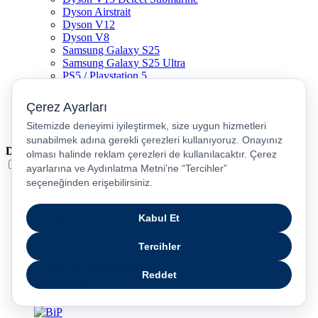
Dyson Airstrait
Dyson V12
Dyson V8
Samsung Galaxy S25
Samsung Galaxy S25 Ultra
PS5 / Playstation 5
PS4 / Playstation 4
Nintendo Switch
Xbox Series S
Xbox Series X
Dil
Türkçe
English
عربى
русский