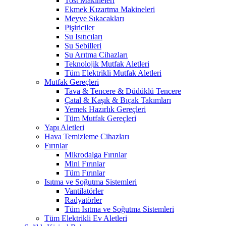
Tost Makineleri
Ekmek Kızartma Makineleri
Meyve Sıkacakları
Pişiriciler
Su Isıtıcıları
Su Sebilleri
Su Arıtma Cihazları
Teknolojik Mutfak Aletleri
Tüm Elektrikli Mutfak Aletleri
Mutfak Gereçleri
Tava & Tencere & Düdüklü Tencere
Çatal & Kaşık & Bıçak Takımları
Yemek Hazırlık Gereçleri
Tüm Mutfak Gereçleri
Yapı Aletleri
Hava Temizleme Cihazları
Fırınlar
Mikrodalga Fırınlar
Mini Fırınlar
Tüm Fırınlar
Isıtma ve Soğutma Sistemleri
Vantilatörler
Radyatörler
Tüm Isıtma ve Soğutma Sistemleri
Tüm Elektrikli Ev Aletleri