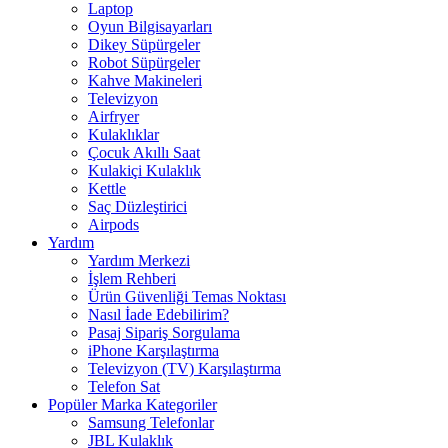
Laptop
Oyun Bilgisayarları
Dikey Süpürgeler
Robot Süpürgeler
Kahve Makineleri
Televizyon
Airfryer
Kulaklıklar
Çocuk Akıllı Saat
Kulakiçi Kulaklık
Kettle
Saç Düzleştirici
Airpods
Yardım
Yardım Merkezi
İşlem Rehberi
Ürün Güvenliği Temas Noktası
Nasıl İade Edebilirim?
Pasaj Sipariş Sorgulama
iPhone Karşılaştırma
Televizyon (TV) Karşılaştırma
Telefon Sat
Popüler Marka Kategoriler
Samsung Telefonlar
JBL Kulaklık