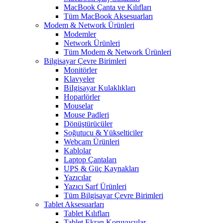
MacBook Çanta ve Kılıfları
Tüm MacBook Aksesuarları
Modem & Network Ürünleri
Modemler
Network Ürünleri
Tüm Modem & Network Ürünleri
Bilgisayar Çevre Birimleri
Monitörler
Klavyeler
BiIgisayar Kulaklıkları
Hoparlörler
Mouselar
Mouse Padleri
Dönüştürücüler
Soğutucu & Yükselticiler
Webcam Ürünleri
Kablolar
Laptop Çantaları
UPS & Güç Kaynakları
Yazıcılar
Yazıcı Sarf Ürünleri
Tüm Bilgisayar Çevre Birimleri
Tablet Aksesuarları
Tablet Kılıfları
Tablet Ekran Koruyucular