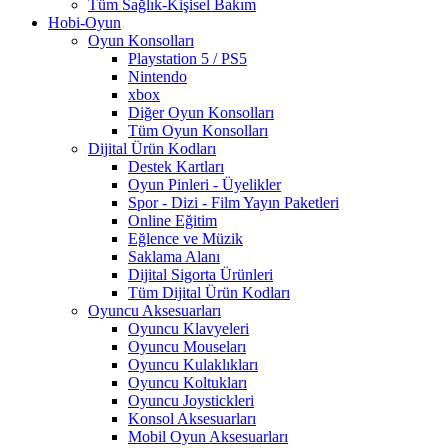
Tüm Sağlık-Kişisel Bakım
Hobi-Oyun
Oyun Konsolları
Playstation 5 / PS5
Nintendo
xbox
Diğer Oyun Konsolları
Tüm Oyun Konsolları
Dijital Ürün Kodları
Destek Kartları
Oyun Pinleri - Üyelikler
Spor - Dizi - Film Yayın Paketleri
Online Eğitim
Eğlence ve Müzik
Saklama Alanı
Dijital Sigorta Ürünleri
Tüm Dijital Ürün Kodları
Oyuncu Aksesuarları
Oyuncu Klavyeleri
Oyuncu Mouseları
Oyuncu Kulaklıkları
Oyuncu Koltukları
Oyuncu Joystickleri
Konsol Aksesuarları
Mobil Oyun Aksesuarları