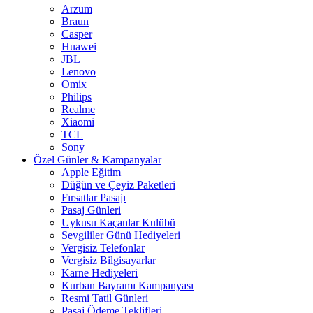
Arzum
Braun
Casper
Huawei
JBL
Lenovo
Omix
Philips
Realme
Xiaomi
TCL
Sony
Özel Günler & Kampanyalar
Apple Eğitim
Düğün ve Çeyiz Paketleri
Fırsatlar Pasajı
Pasaj Günleri
Uykusu Kaçanlar Kulübü
Sevgililer Günü Hediyeleri
Vergisiz Telefonlar
Vergisiz Bilgisayarlar
Karne Hediyeleri
Kurban Bayramı Kampanyası
Resmi Tatil Günleri
Pasaj Ödeme Teklifleri