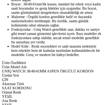
Boyut : 38/40/41mm'lik kasası, standart bir erkek veya kadın
saati boyutudur ve geniş bilekler için uygundur. Bu boyut,
saatin görünümünü dengelerken okunabilirliği de artırır.
Malzeme : Örgülü kordon genellikle hafif ve dayanıklı
malzemelerden üretilmiştir. Bu özellik, saatin günlük
kullanımda rahat olmasını sağlar.
Fonksiyonlar : Uniq Watch genellikle saat, dakika ve saniye
gibi temel zaman gösterimi işlevlerini içerir. Bazı modeller ek
fonksiyonlara sahip olabilir, ancak temel modelde genellikle
bu unsurlara yer verilir.
Hedef Kitle : Renk seçenekleri ve sade tasarımı nedeniyle
hem erkekler hem de kadınlar tarafından kullanılabilecek bir
modeldir. Genç ve modern bir kitleyi hedefler.
Ürün Özellikleri
Ürün Model Adı
UNİQ WATCH 38/40/41MM ASPEN ÖRGÜLÜ KORDON
Üretim Yeri
ÇİN
Aksesuar Türü
SAAT KORDONU
Orjınal Renk
YEŞİL
Ana Renk
YEŞİL