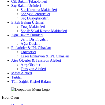
Cilt Bakım Teknolojileri
Saç Bakım Ürünleri
Saç Kurutma Makineleri
Saç Şekillendiriciler
Saç Düzleştiricileri
Erkek Bakım Ürünleri
Tıraş Makineleri
Saç & Sakal Kesme Makineleri
Ağız Bakım Ürünleri
Şarjlı Diş Fırçaları
Ağız Duşları
Epilatörler & IPL Cihazları
Epilatörler
Lazer Epilasyon & IPL Cihazları
Ateş Ölçerler & Tansiyon Aletleri
Ateş Ölçerler
Tansiyon Aletleri
Masaj Aletleri
Tartılar
Tüm Sağlık-Kişisel Bakım
Hobi-Oyun