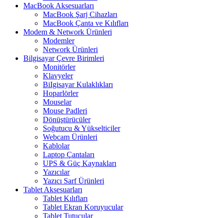
MacBook Aksesuarları
MacBook Şarj Cihazları
MacBook Çanta ve Kılıfları
Modem & Network Ürünleri
Modemler
Network Ürünleri
Bilgisayar Çevre Birimleri
Monitörler
Klavyeler
BiIgisayar Kulaklıkları
Hoparlörler
Mouselar
Mouse Padleri
Dönüştürücüler
Soğutucu & Yükselticiler
Webcam Ürünleri
Kablolar
Laptop Çantaları
UPS & Güç Kaynakları
Yazıcılar
Yazıcı Sarf Ürünleri
Tablet Aksesuarları
Tablet Kılıfları
Tablet Ekran Koruyucular
Tablet Tutucular