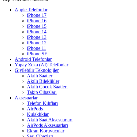
Apple Telefonlar
iPhone 17
iPhone 16
iPhone 15
iPhone 14
iPhone 13
iPhone 12
iPhone 11
iPhone SE
Android Telefonlar
Yapay Zeka (AI) Telefonlar
Giyilebilir Teknolojiler
Akıllı Saatler
Akıllı Bileklikler
Akıllı Çocuk Saatleri
Takip Cihazları
Aksesuarlar
Telefon Kılıfları
AirPods
Kulaklıklar
Akıllı Saat Aksesuarları
AirPods Aksesuarları
Ekran Koruyucular
Şarj Cihazları