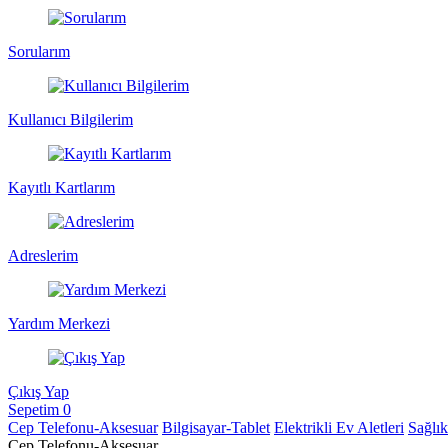
Sorularım
Kullanıcı Bilgilerim
Kayıtlı Kartlarım
Adreslerim
Yardım Merkezi
Çıkış Yap
Sepetim
0
Cep Telefonu-Aksesuar
Bilgisayar-Tablet
Elektrikli Ev Aletleri
Sağlı
Cep Telefonu-Aksesuar