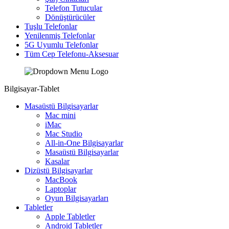
Telefon Tutucular
Dönüştürücüler
Tuşlu Telefonlar
Yenilenmiş Telefonlar
5G Uyumlu Telefonlar
Tüm Cep Telefonu-Aksesuar
Bilgisayar-Tablet
Masaüstü Bilgisayarlar
Mac mini
iMac
Mac Studio
All-in-One Bilgisayarlar
Masaüstü Bilgisayarlar
Kasalar
Dizüstü Bilgisayarlar
MacBook
Laptoplar
Oyun Bilgisayarları
Tabletler
Apple Tabletler
Android Tabletler