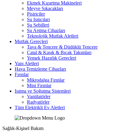
Ekmek Kızartma Makineleri
Meyve Sıkacakları
Pişiriciler
Su Isıtıcıları
Su Sebilleri
Su Arıtma Cihazları
Teknolojik Mutfak Aletleri
Mutfak Gereçleri
Tava & Tencere & Düdüklü Tencere
Çatal & Kaşık & Bıçak Takımları
Yemek Hazırlık Gereçleri
Yapı Aletleri
Hava Temizleme Cihazları
Fırınlar
Mikrodalga Fırınlar
Mini Fırınlar
Isıtma ve Soğutma Sistemleri
Vantilatörler
Radyatörler
Tüm Elektrikli Ev Aletleri
Sağlık-Kişisel Bakım