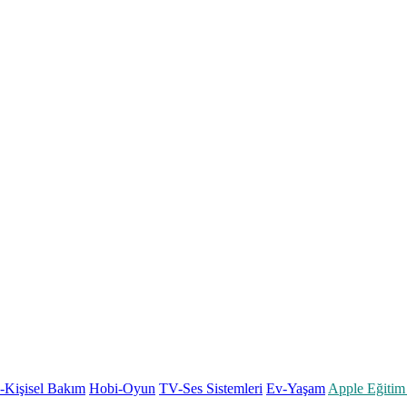
k-Kişisel Bakım
Hobi-Oyun
TV-Ses Sistemleri
Ev-Yaşam
Apple Eğitim