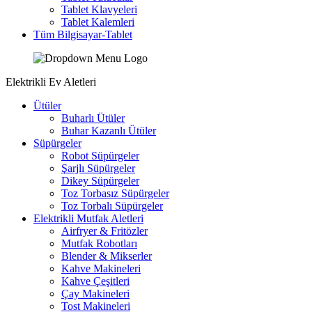
Tablet Klavyeleri
Tablet Kalemleri
Tüm Bilgisayar-Tablet
Elektrikli Ev Aletleri
Ütüler
Buharlı Ütüler
Buhar Kazanlı Ütüler
Süpürgeler
Robot Süpürgeler
Şarjlı Süpürgeler
Dikey Süpürgeler
Toz Torbasız Süpürgeler
Toz Torbalı Süpürgeler
Elektrikli Mutfak Aletleri
Airfryer & Fritözler
Mutfak Robotları
Blender & Mikserler
Kahve Makineleri
Kahve Çeşitleri
Çay Makineleri
Tost Makineleri