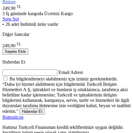
Bistore
TL
249,90
3 İş gününde kargoda
Ücretsiz Kargo
Soru Sor
• 26 adet İndirimli ürün vardır
Diğer Satıcılar
TL
249,90
Sepete Ekle
Haberdar Et
Email Adresi
Bu bilgilendirmeyi alabilmeniz için izniniz gerekmektedir.
“Daha iyi hizmet alabilmem için bilgilerimin Turkcell İletişim
Hizmetleri A.Ş, iştirakleri ve bunların iş ortaklarınca, tarafımca aksi
belirtiline kadar işlenmesine; Turkcell ve iştiraklerinin iletişim
bilgilerimi kullanarak, kampanya, servis, tarife ve hizmetleri ile ilgili
duyuruları tarafıma iletmesine izin verdiğimi kabul, beyan ve taahhüt
ederim.”
Haberdar Et
ButtonIcon
Hattınız Turkcell Finansman kredili tekliflerimize uygun değildir.
Seçtiğiniz ürünü peşin olarak satın alabilirsiniz.