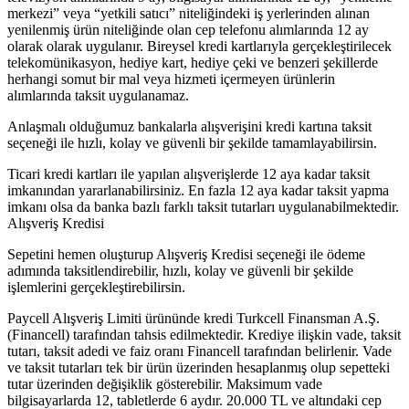
merkezi” veya “yetkili satıcı” niteliğindeki iş yerlerinden alınan
yenilenmiş ürün niteliğinde olan cep telefonu alımlarında 12 ay
olarak olarak uygulanır. Bireysel kredi kartlarıyla gerçekleştirilecek
telekomünikasyon, hediye kart, hediye çeki ve benzeri şekillerde
herhangi somut bir mal veya hizmeti içermeyen ürünlerin
alımlarında taksit uygulanamaz.
Anlaşmalı olduğumuz bankalarla alışverişini kredi kartına taksit
seçeneği ile hızlı, kolay ve güvenli bir şekilde tamamlayabilirsin.
Ticari kredi kartları ile yapılan alışverişlerde 12 aya kadar taksit
imkanından yararlanabilirsiniz. En fazla 12 aya kadar taksit yapma
imkanı olsa da banka bazlı farklı taksit tutarları uygulanabilmektedir.
Alışveriş Kredisi
Sepetini hemen oluşturup Alışveriş Kredisi seçeneği ile ödeme
adımında taksitlendirebilir, hızlı, kolay ve güvenli bir şekilde
işlemlerini gerçekleştirebilirsin.
Paycell Alışveriş Limiti ürününde kredi Turkcell Finansman A.Ş.
(Financell) tarafından tahsis edilmektedir. Krediye ilişkin vade, taksit
tutarı, taksit adedi ve faiz oranı Financell tarafından belirlenir. Vade
ve taksit tutarları tek bir ürün üzerinden hesaplanmış olup sepetteki
tutar üzerinden değişiklik gösterebilir. Maksimum vade
bilgisayarlarda 12, tabletlerde 6 aydır. 20.000 TL ve altındaki cep