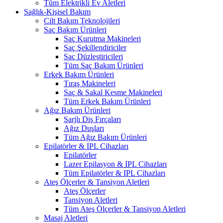
Tüm Elektrikli Ev Aletleri
Sağlık-Kişisel Bakım
Cilt Bakım Teknolojileri
Saç Bakım Ürünleri
Saç Kurutma Makineleri
Saç Şekillendiriciler
Saç Düzleştiricileri
Tüm Saç Bakım Ürünleri
Erkek Bakım Ürünleri
Tıraş Makineleri
Saç & Sakal Kesme Makineleri
Tüm Erkek Bakım Ürünleri
Ağız Bakım Ürünleri
Şarjlı Diş Fırçaları
Ağız Duşları
Tüm Ağız Bakım Ürünleri
Epilatörler & IPL Cihazları
Epilatörler
Lazer Epilasyon & IPL Cihazları
Tüm Epilatörler & IPL Cihazları
Ateş Ölçerler & Tansiyon Aletleri
Ateş Ölçerler
Tansiyon Aletleri
Tüm Ateş Ölçerler & Tansiyon Aletleri
Masaj Aletleri