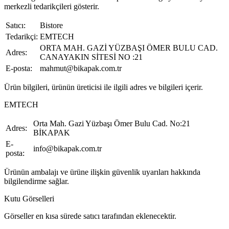
merkezli tedarikçileri gösterir.
Satıcı:
Bistore
Tedarikçi:
EMTECH
ORTA MAH. GAZİ YÜZBAŞI ÖMER BULU CAD.
Adres:
CANAYAKIN SİTESİ NO :21
E-posta:
mahmut@bikapak.com.tr
Ürün bilgileri, ürünün üreticisi ile ilgili adres ve bilgileri içerir.
EMTECH
Orta Mah. Gazi Yüzbaşı Ömer Bulu Cad. No:21
Adres:
BİKAPAK
E-
info@bikapak.com.tr
posta:
Ürünün ambalajı ve ürüne ilişkin güvenlik uyarıları hakkında
bilgilendirme sağlar.
Kutu Görselleri
Görseller en kısa sürede satıcı tarafından eklenecektir.