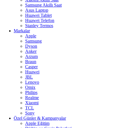
Samsung Akıllı Saat
Asus Laptop
Huawei Tablet
Huawei Telefon
Stanley Termos
Markalar
Apple
Samsung
Dyson
Anker
Arzum
Braun
Casper
Huawei
JBL
Lenovo
Omix
Philips
Realme
Xiaomi
TCL
Sony
Özel Günler & Kampanyalar
Apple Eğitim