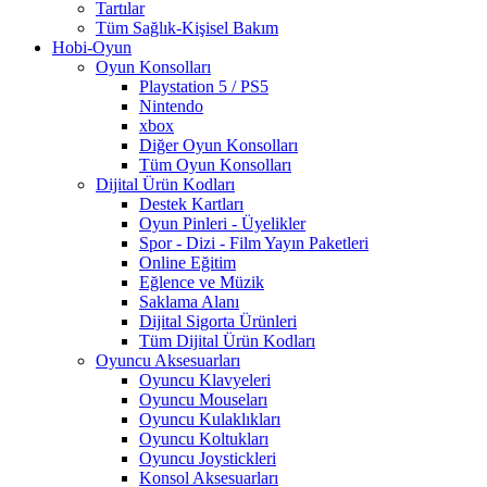
Tartılar
Tüm Sağlık-Kişisel Bakım
Hobi-Oyun
Oyun Konsolları
Playstation 5 / PS5
Nintendo
xbox
Diğer Oyun Konsolları
Tüm Oyun Konsolları
Dijital Ürün Kodları
Destek Kartları
Oyun Pinleri - Üyelikler
Spor - Dizi - Film Yayın Paketleri
Online Eğitim
Eğlence ve Müzik
Saklama Alanı
Dijital Sigorta Ürünleri
Tüm Dijital Ürün Kodları
Oyuncu Aksesuarları
Oyuncu Klavyeleri
Oyuncu Mouseları
Oyuncu Kulaklıkları
Oyuncu Koltukları
Oyuncu Joystickleri
Konsol Aksesuarları