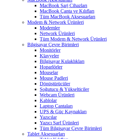
MacBook Şarj Cihazları
MacBook Çanta ve Kılıfları
Tüm MacBook Aksesuarları
Modem & Network Ürünleri
Modemler
Network Ürünleri
Tüm Modem & Network Ürünleri
Bilgisayar Çevre Birimleri
Monitörler
Klavyeler
BiIgisayar Kulaklıkları
Hoparlörler
Mouselar
Mouse Padleri
Dönüştürücüler
Soğutucu & Yükselticiler
Webcam Ürünleri
Kablolar
Laptop Çantaları
UPS & Güç Kaynakları
Yazıcılar
Yazıcı Sarf Ürünleri
Tüm Bilgisayar Çevre Birimleri
Tablet Aksesuarları