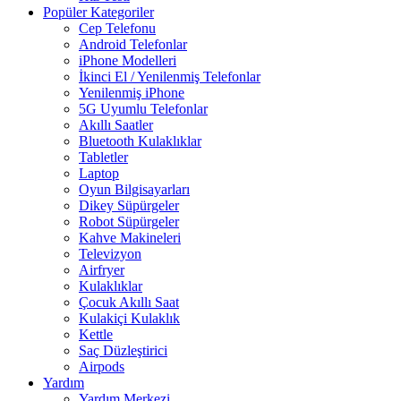
Popüler Kategoriler
Cep Telefonu
Android Telefonlar
iPhone Modelleri
İkinci El / Yenilenmiş Telefonlar
Yenilenmiş iPhone
5G Uyumlu Telefonlar
Akıllı Saatler
Bluetooth Kulaklıklar
Tabletler
Laptop
Oyun Bilgisayarları
Dikey Süpürgeler
Robot Süpürgeler
Kahve Makineleri
Televizyon
Airfryer
Kulaklıklar
Çocuk Akıllı Saat
Kulakiçi Kulaklık
Kettle
Saç Düzleştirici
Airpods
Yardım
Yardım Merkezi