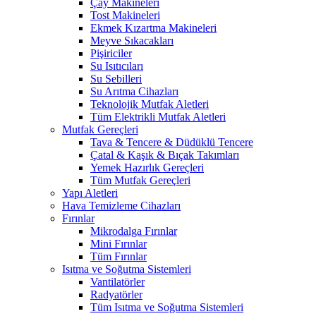
Çay Makineleri
Tost Makineleri
Ekmek Kızartma Makineleri
Meyve Sıkacakları
Pişiriciler
Su Isıtıcıları
Su Sebilleri
Su Arıtma Cihazları
Teknolojik Mutfak Aletleri
Tüm Elektrikli Mutfak Aletleri
Mutfak Gereçleri
Tava & Tencere & Düdüklü Tencere
Çatal & Kaşık & Bıçak Takımları
Yemek Hazırlık Gereçleri
Tüm Mutfak Gereçleri
Yapı Aletleri
Hava Temizleme Cihazları
Fırınlar
Mikrodalga Fırınlar
Mini Fırınlar
Tüm Fırınlar
Isıtma ve Soğutma Sistemleri
Vantilatörler
Radyatörler
Tüm Isıtma ve Soğutma Sistemleri