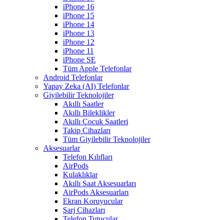
iPhone 16
iPhone 15
iPhone 14
iPhone 13
iPhone 12
iPhone 11
iPhone SE
Tüm Apple Telefonlar
Android Telefonlar
Yapay Zeka (AI) Telefonlar
Giyilebilir Teknolojiler
Akıllı Saatler
Akıllı Bileklikler
Akıllı Çocuk Saatleri
Takip Cihazları
Tüm Giyilebilir Teknolojiler
Aksesuarlar
Telefon Kılıfları
AirPods
Kulaklıklar
Akıllı Saat Aksesuarları
AirPods Aksesuarları
Ekran Koruyucular
Şarj Cihazları
Telefon Tutucular