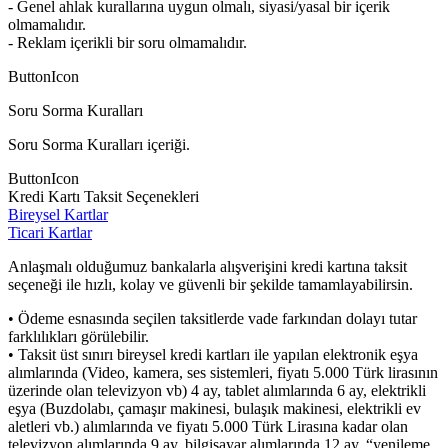
- Genel ahlak kurallarına uygun olmalı, siyasi/yasal bir içerik
olmamalıdır.
- Reklam içerikli bir soru olmamalıdır.
ButtonIcon
Soru Sorma Kuralları
Soru Sorma Kuralları içeriği.
ButtonIcon
Kredi Kartı Taksit Seçenekleri
Bireysel Kartlar
Ticari Kartlar
Anlaşmalı olduğumuz bankalarla alışverişini kredi kartına taksit
seçeneği ile hızlı, kolay ve güvenli bir şekilde tamamlayabilirsin.
• Ödeme esnasında seçilen taksitlerde vade farkından dolayı tutar
farklılıkları görülebilir.
• Taksit üst sınırı bireysel kredi kartları ile yapılan elektronik eşya
alımlarında (Video, kamera, ses sistemleri, fiyatı 5.000 Türk lirasının
üzerinde olan televizyon vb) 4 ay, tablet alımlarında 6 ay, elektrikli
eşya (Buzdolabı, çamaşır makinesi, bulaşık makinesi, elektrikli ev
aletleri vb.) alımlarında ve fiyatı 5.000 Türk Lirasına kadar olan
televizyon alımlarında 9 ay, bilgisayar alımlarında 12 ay, “yenileme