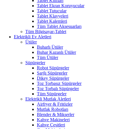
Tablet Kılıfları
Tablet Ekran Koruyucular
Tablet Tutucular
Tablet Klavyeleri
Tablet Kalemleri
Tüm Tablet Aksesuarları
Tüm Bilgisayar-Tablet
Elektrikli Ev Aletleri
Ütüler
Buharlı Ütüler
Buhar Kazanlı Ütüler
Tüm Ütüler
Süpürgeler
Robot Süpürgeler
Şarjlı Süpürgeler
Dikey Süpürgeler
Toz Torbasız Süpürgeler
Toz Torbalı Süpürgeler
Tüm Süpürgeler
Elektrikli Mutfak Aletleri
Airfryer & Fritözler
Mutfak Robotları
Blender & Mikserler
Kahve Makineleri
Kahve Çeşitleri