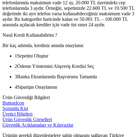
telefonlarında maksimum vade 12 ay, 20.000 TL üzerindeki cep
telefonlarında 3 aydır. Örneğin, sepetinizde 22.600 TL ve 19.500 TL
değerinde iki ayrı telefon varsa kullanabileceğiniz maksimum vade 3
aydır. Bu kategoriler haricinde kalan ve 50.001 TL – 100.000 TL
arasında açılacak krediler için vade üst sınırı 24 aydır.
Nasıl Kredi Kullanabilirim ?
Bir kaç adımda, krediniz anında onaylanır.
1
Sepetini Oluştur
2
Ödeme Yöntemini Alışveriş Kredisi Seç
3
Banka Ekranlarında Başvurunu Tamamla
4
Siparişin Onaylansın
Ürün Güvenliği Bilgileri
ButtonIcon
Sorumlu Kişi
Üretici Bilgileri
Ürün Güvenlik Görselleri
Güvenlik Açıklamaları ve Kılavuzlar
Ürünün gerekli düzenlemelere sahip olmasını sağlayan Türkiye