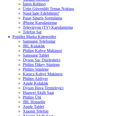
İşlem Rehberi
Ürün Güvenliği Temas Noktası
Nasıl İade Edebilirim?
Pasaj Sipariş Sorgulama
iPhone Karşılaştırma
Televizyon (TV) Karşılaştırma
Telefon Sat
Popüler Marka Kategoriler
Samsung Telefonlar
JBL Kulaklık
Philips Kahve Makinesi
Samsung Tablet
Dyson Saç Düzleştirici
Philips Dikey Süpürge
Philips Süpürge
Karaca Kahve Makinesi
Philips Airfryer
Apple Kulaklık
Dyson Hava Temizleyici
Huawei Akıllı Saat
Philips Ütü
JBL Hoparlör
Apple Tablet
Xiaomi Telefon
Xiaomi Akıllı Saat