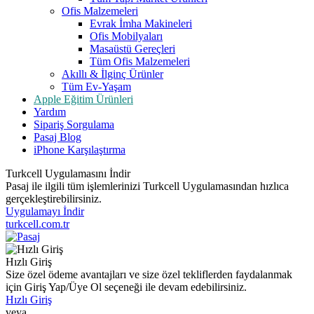
Ofis Malzemeleri
Evrak İmha Makineleri
Ofis Mobilyaları
Masaüstü Gereçleri
Tüm Ofis Malzemeleri
Akıllı & İlginç Ürünler
Tüm Ev-Yaşam
Apple Eğitim Ürünleri
Yardım
Sipariş Sorgulama
Pasaj Blog
iPhone Karşılaştırma
Turkcell Uygulamasını İndir
Pasaj ile ilgili tüm işlemlerinizi Turkcell Uygulamasından hızlıca
gerçekleştirebilirsiniz.
Uygulamayı İndir
turkcell.com.tr
Hızlı Giriş
Size özel ödeme avantajları ve size özel tekliflerden faydalanmak
için Giriş Yap/Üye Ol seçeneği ile devam edebilirsiniz.
Hızlı Giriş
veya