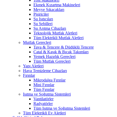
Tost Makineleri
Ekmek Kızartma Makineleri
Meyve Sıkacakları
Pişiriciler
Su Isıtıcıları
Su Sebilleri
Su Arıtma Cihazları
Teknolojik Mutfak Aletleri
Tüm Elektrikli Mutfak Aletleri
Mutfak Gereçleri
Tava & Tencere & Düdüklü Tencere
Çatal & Kaşık & Bıçak Takımları
Yemek Hazırlık Gereçleri
Tüm Mutfak Gereçleri
Yapı Aletleri
Hava Temizleme Cihazları
Fırınlar
Mikrodalga Fırınlar
Mini Fırınlar
Tüm Fırınlar
Isıtma ve Soğutma Sistemleri
Vantilatörler
Radyatörler
Tüm Isıtma ve Soğutma Sistemleri
Tüm Elektrikli Ev Aletleri