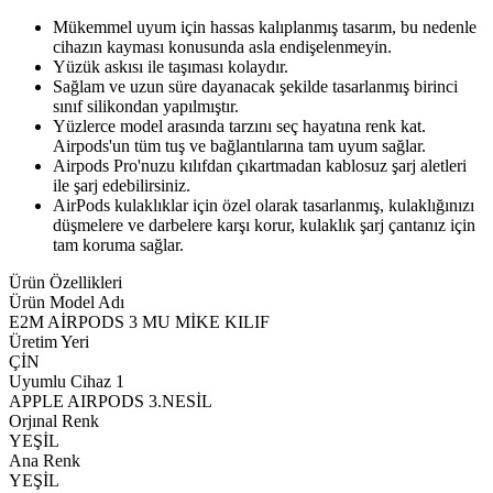
Mükemmel uyum için hassas kalıplanmış tasarım, bu nedenle
cihazın kayması konusunda asla endişelenmeyin.
Yüzük askısı ile taşıması kolaydır.
Sağlam ve uzun süre dayanacak şekilde tasarlanmış birinci
sınıf silikondan yapılmıştır.
Yüzlerce model arasında tarzını seç hayatına renk kat.
Airpods'un tüm tuş ve bağlantılarına tam uyum sağlar.
Airpods Pro'nuzu kılıfdan çıkartmadan kablosuz şarj aletleri
ile şarj edebilirsiniz.
AirPods kulaklıklar için özel olarak tasarlanmış, kulaklığınızı
düşmelere ve darbelere karşı korur, kulaklık şarj çantanız için
tam koruma sağlar.
Ürün Özellikleri
Ürün Model Adı
E2M AİRPODS 3 MU MİKE KILIF
Üretim Yeri
ÇİN
Uyumlu Cihaz 1
APPLE AIRPODS 3.NESİL
Orjınal Renk
YEŞİL
Ana Renk
YEŞİL