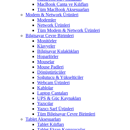
MacBook Çanta ve Kılıfları
Tüm MacBook Aksesuarları
Modem & Network Ürünleri
Modemler
Network Ürünleri
Tüm Modem & Network Ürünleri
Bilgisayar Çevre Birimleri
Monitörler
Klavyeler
BiIgisayar Kulaklıkları
Hoparlörler
Mouselar
Mouse Padleri
Dönüştürücüler
Soğutucu & Yükselticiler
Webcam Ürünleri
Kablolar
Laptop Çantaları
UPS & Güç Kaynakları
Yazıcılar
Yazıcı Sarf Ürünleri
Tüm Bilgisayar Çevre Birimleri
Tablet Aksesuarları
Tablet Kılıfları
Tablet Ekran Koruyucular