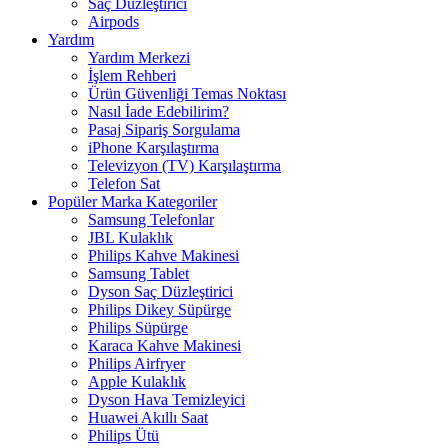
Saç Düzleştirici
Airpods
Yardım
Yardım Merkezi
İşlem Rehberi
Ürün Güvenliği Temas Noktası
Nasıl İade Edebilirim?
Pasaj Sipariş Sorgulama
iPhone Karşılaştırma
Televizyon (TV) Karşılaştırma
Telefon Sat
Popüler Marka Kategoriler
Samsung Telefonlar
JBL Kulaklık
Philips Kahve Makinesi
Samsung Tablet
Dyson Saç Düzleştirici
Philips Dikey Süpürge
Philips Süpürge
Karaca Kahve Makinesi
Philips Airfryer
Apple Kulaklık
Dyson Hava Temizleyici
Huawei Akıllı Saat
Philips Ütü