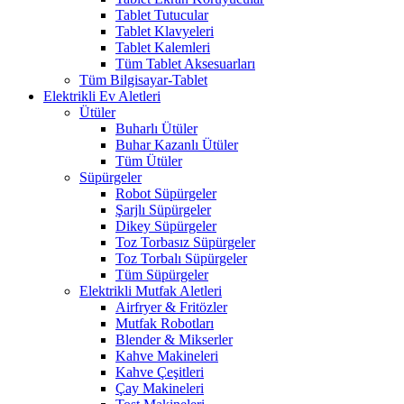
Tablet Tutucular
Tablet Klavyeleri
Tablet Kalemleri
Tüm Tablet Aksesuarları
Tüm Bilgisayar-Tablet
Elektrikli Ev Aletleri
Ütüler
Buharlı Ütüler
Buhar Kazanlı Ütüler
Tüm Ütüler
Süpürgeler
Robot Süpürgeler
Şarjlı Süpürgeler
Dikey Süpürgeler
Toz Torbasız Süpürgeler
Toz Torbalı Süpürgeler
Tüm Süpürgeler
Elektrikli Mutfak Aletleri
Airfryer & Fritözler
Mutfak Robotları
Blender & Mikserler
Kahve Makineleri
Kahve Çeşitleri
Çay Makineleri