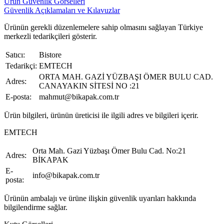
Ürün Güvenlik Görselleri
Güvenlik Açıklamaları ve Kılavuzlar
Ürünün gerekli düzenlemelere sahip olmasını sağlayan Türkiye
merkezli tedarikçileri gösterir.
Satıcı:
Bistore
Tedarikçi:
EMTECH
ORTA MAH. GAZİ YÜZBAŞI ÖMER BULU CAD.
Adres:
CANAYAKIN SİTESİ NO :21
E-posta:
mahmut@bikapak.com.tr
Ürün bilgileri, ürünün üreticisi ile ilgili adres ve bilgileri içerir.
EMTECH
Orta Mah. Gazi Yüzbaşı Ömer Bulu Cad. No:21
Adres:
BİKAPAK
E-
info@bikapak.com.tr
posta:
Ürünün ambalajı ve ürüne ilişkin güvenlik uyarıları hakkında
bilgilendirme sağlar.