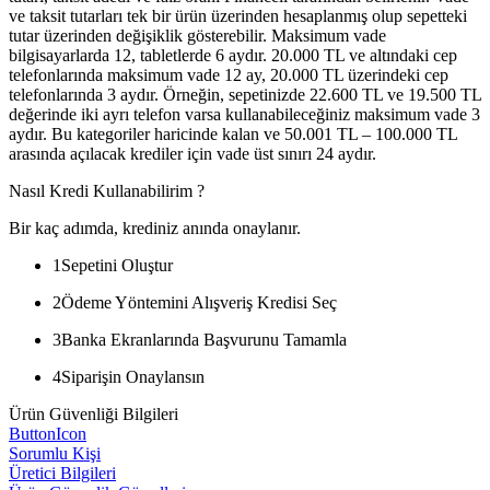
ve taksit tutarları tek bir ürün üzerinden hesaplanmış olup sepetteki
tutar üzerinden değişiklik gösterebilir. Maksimum vade
bilgisayarlarda 12, tabletlerde 6 aydır. 20.000 TL ve altındaki cep
telefonlarında maksimum vade 12 ay, 20.000 TL üzerindeki cep
telefonlarında 3 aydır. Örneğin, sepetinizde 22.600 TL ve 19.500 TL
değerinde iki ayrı telefon varsa kullanabileceğiniz maksimum vade 3
aydır. Bu kategoriler haricinde kalan ve 50.001 TL – 100.000 TL
arasında açılacak krediler için vade üst sınırı 24 aydır.
Nasıl Kredi Kullanabilirim ?
Bir kaç adımda, krediniz anında onaylanır.
1
Sepetini Oluştur
2
Ödeme Yöntemini Alışveriş Kredisi Seç
3
Banka Ekranlarında Başvurunu Tamamla
4
Siparişin Onaylansın
Ürün Güvenliği Bilgileri
ButtonIcon
Sorumlu Kişi
Üretici Bilgileri