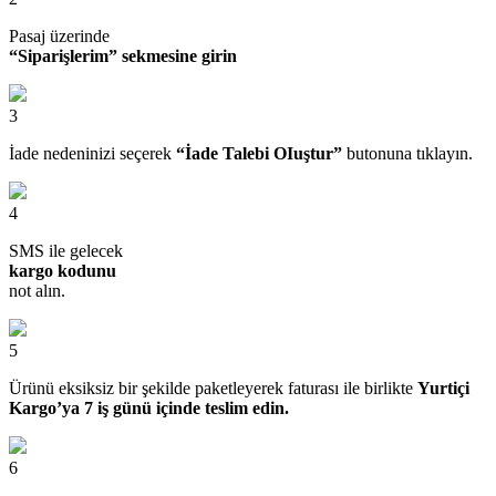
Pasaj üzerinde
“Siparişlerim” sekmesine girin
3
İade nedeninizi seçerek
“İade Talebi OIuştur”
butonuna tıklayın.
4
SMS ile gelecek
kargo kodunu
not alın.
5
Ürünü eksiksiz bir şekilde paketleyerek faturası ile birlikte
Yurtiçi
Kargo’ya 7 iş günü içinde teslim edin.
6