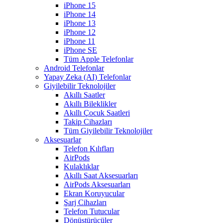
iPhone 15
iPhone 14
iPhone 13
iPhone 12
iPhone 11
iPhone SE
Tüm Apple Telefonlar
Android Telefonlar
Yapay Zeka (AI) Telefonlar
Giyilebilir Teknolojiler
Akıllı Saatler
Akıllı Bileklikler
Akıllı Çocuk Saatleri
Takip Cihazları
Tüm Giyilebilir Teknolojiler
Aksesuarlar
Telefon Kılıfları
AirPods
Kulaklıklar
Akıllı Saat Aksesuarları
AirPods Aksesuarları
Ekran Koruyucular
Şarj Cihazları
Telefon Tutucular
Dönüştürücüler