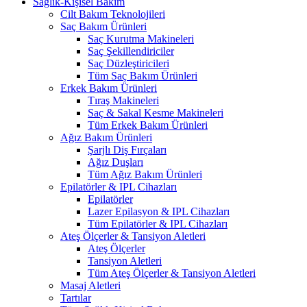
Sağlık-Kişisel Bakım
Cilt Bakım Teknolojileri
Saç Bakım Ürünleri
Saç Kurutma Makineleri
Saç Şekillendiriciler
Saç Düzleştiricileri
Tüm Saç Bakım Ürünleri
Erkek Bakım Ürünleri
Tıraş Makineleri
Saç & Sakal Kesme Makineleri
Tüm Erkek Bakım Ürünleri
Ağız Bakım Ürünleri
Şarjlı Diş Fırçaları
Ağız Duşları
Tüm Ağız Bakım Ürünleri
Epilatörler & IPL Cihazları
Epilatörler
Lazer Epilasyon & IPL Cihazları
Tüm Epilatörler & IPL Cihazları
Ateş Ölçerler & Tansiyon Aletleri
Ateş Ölçerler
Tansiyon Aletleri
Tüm Ateş Ölçerler & Tansiyon Aletleri
Masaj Aletleri
Tartılar