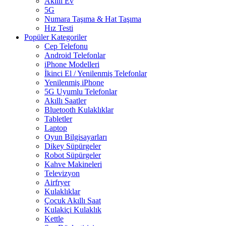
Akıllı Ev
5G
Numara Taşıma & Hat Taşıma
Hız Testi
Popüler Kategoriler
Cep Telefonu
Android Telefonlar
iPhone Modelleri
İkinci El / Yenilenmiş Telefonlar
Yenilenmiş iPhone
5G Uyumlu Telefonlar
Akıllı Saatler
Bluetooth Kulaklıklar
Tabletler
Laptop
Oyun Bilgisayarları
Dikey Süpürgeler
Robot Süpürgeler
Kahve Makineleri
Televizyon
Airfryer
Kulaklıklar
Çocuk Akıllı Saat
Kulakiçi Kulaklık
Kettle