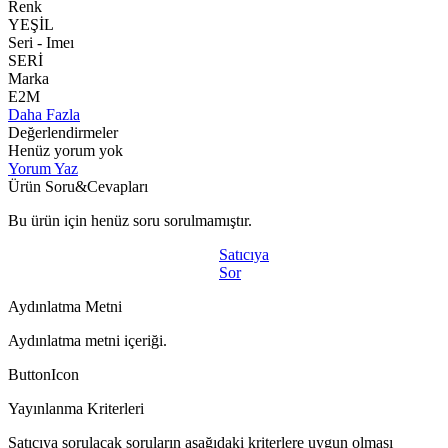
Renk
YEŞİL
Seri - Imeı
SERİ
Marka
E2M
Daha Fazla
Değerlendirmeler
Henüz yorum yok
Yorum Yaz
Ürün Soru&Cevapları
Bu ürün için henüz soru sorulmamıştır.
Satıcıya
Sor
Aydınlatma Metni
Aydınlatma metni içeriği.
ButtonIcon
Yayınlanma Kriterleri
Satıcıya sorulacak soruların aşağıdaki kriterlere uygun olması