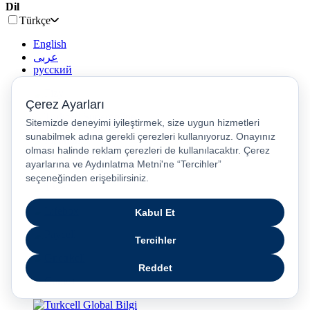
Dil
Türkçe
English
عربى
русский