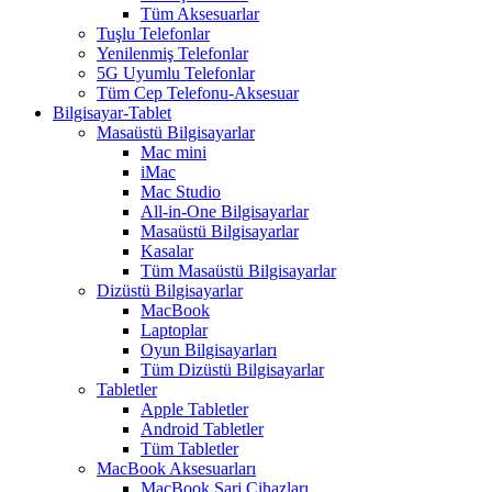
Tüm Aksesuarlar
Tuşlu Telefonlar
Yenilenmiş Telefonlar
5G Uyumlu Telefonlar
Tüm Cep Telefonu-Aksesuar
Bilgisayar-Tablet
Masaüstü Bilgisayarlar
Mac mini
iMac
Mac Studio
All-in-One Bilgisayarlar
Masaüstü Bilgisayarlar
Kasalar
Tüm Masaüstü Bilgisayarlar
Dizüstü Bilgisayarlar
MacBook
Laptoplar
Oyun Bilgisayarları
Tüm Dizüstü Bilgisayarlar
Tabletler
Apple Tabletler
Android Tabletler
Tüm Tabletler
MacBook Aksesuarları
MacBook Şarj Cihazları