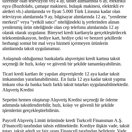
üzerinde olan televizyon vb) 4 ay, tablet alımlarında 6 ay, elektrikli
eşya (Buzdolabı, çamaşır makinesi, bulaşık makinesi, elektrikli ev
aletleri vb.) alımlarında ve fiyatı 5.000 Türk Lirasına kadar olan
televizyon alımlarında 9 ay, bilgisayar alımlarında 12 ay, “yenileme
merkezi” veya “yetkili satıcı” niteliğindeki iş yerlerinden alınan
yenilenmiş ürün niteliğinde olan cep telefonu alımlarında 12 ay
olarak olarak uygulanır. Bireysel kredi kartlarıyla gerçekleştirilecek
telekomünikasyon, hediye kart, hediye çeki ve benzeri şekillerde
herhangi somut bir mal veya hizmeti içermeyen ürünlerin
alımlarında taksit uygulanamaz.
Anlaşmalı olduğumuz bankalarla alışverişini kredi kartına taksit
seçeneği ile hızlı, kolay ve güvenli bir şekilde tamamlayabilirsin.
Ticari kredi kartları ile yapılan alışverişlerde 12 aya kadar taksit
imkanından yararlanabilirsiniz. En fazla 12 aya kadar taksit yapma
imkanı olsa da banka bazlı farklı taksit tutarları uygulanabilmektedir.
Alışveriş Kredisi
Sepetini hemen oluşturup Alışveriş Kredisi seçeneği ile ödeme
adımında taksitlendirebilir, hızlı, kolay ve güvenli bir şekilde
işlemlerini gerçekleştirebilirsin.
Paycell Alışveriş Limiti ürününde kredi Turkcell Finansman A.Ş.
(Financell) tarafından tahsis edilmektedir. Krediye ilişkin vade, taksit
tutarı, taksit adedi ve faiz oranı Financell tarafından belirlenir. Vade