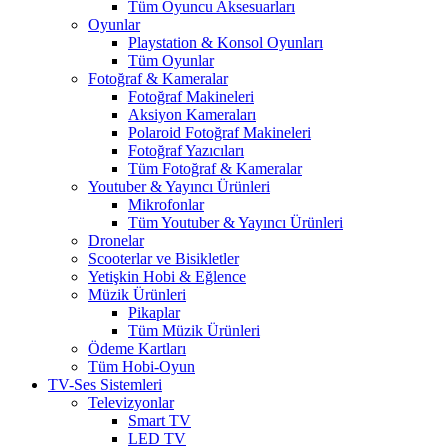
Tüm Oyuncu Aksesuarları
Oyunlar
Playstation & Konsol Oyunları
Tüm Oyunlar
Fotoğraf & Kameralar
Fotoğraf Makineleri
Aksiyon Kameraları
Polaroid Fotoğraf Makineleri
Fotoğraf Yazıcıları
Tüm Fotoğraf & Kameralar
Youtuber & Yayıncı Ürünleri
Mikrofonlar
Tüm Youtuber & Yayıncı Ürünleri
Dronelar
Scooterlar ve Bisikletler
Yetişkin Hobi & Eğlence
Müzik Ürünleri
Pikaplar
Tüm Müzik Ürünleri
Ödeme Kartları
Tüm Hobi-Oyun
TV-Ses Sistemleri
Televizyonlar
Smart TV
LED TV