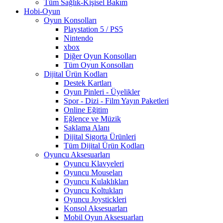
Tüm Sağlık-Kişisel Bakım
Hobi-Oyun
Oyun Konsolları
Playstation 5 / PS5
Nintendo
xbox
Diğer Oyun Konsolları
Tüm Oyun Konsolları
Dijital Ürün Kodları
Destek Kartları
Oyun Pinleri - Üyelikler
Spor - Dizi - Film Yayın Paketleri
Online Eğitim
Eğlence ve Müzik
Saklama Alanı
Dijital Sigorta Ürünleri
Tüm Dijital Ürün Kodları
Oyuncu Aksesuarları
Oyuncu Klavyeleri
Oyuncu Mouseları
Oyuncu Kulaklıkları
Oyuncu Koltukları
Oyuncu Joystickleri
Konsol Aksesuarları
Mobil Oyun Aksesuarları