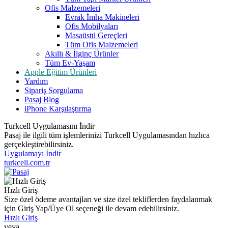
Ofis Malzemeleri
Evrak İmha Makineleri
Ofis Mobilyaları
Masaüstü Gereçleri
Tüm Ofis Malzemeleri
Akıllı & İlginç Ürünler
Tüm Ev-Yaşam
Apple Eğitim Ürünleri
Yardım
Sipariş Sorgulama
Pasaj Blog
iPhone Karşılaştırma
Turkcell Uygulamasını İndir
Pasaj ile ilgili tüm işlemlerinizi Turkcell Uygulamasından hızlıca
gerçekleştirebilirsiniz.
Uygulamayı İndir
turkcell.com.tr
Hızlı Giriş
Size özel ödeme avantajları ve size özel tekliflerden faydalanmak
için Giriş Yap/Üye Ol seçeneği ile devam edebilirsiniz.
Hızlı Giriş
veya