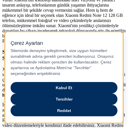
tasarım anlayışı, telefonlarının günlük yaşamın ihtiyaçlarına
mükemmel bir şekilde cevap vermesini sağlar. Hem iş hem de
eğlence için ideal bir seçenek olan Xiaomi Redmi Note 12 128 GB
telefon, mükemmel fotoğraf ve video çekimleriyle anılarınızı
ölümsüzleştirme imkânı sunar. Xiaomi'nin yenilikçi çözümleriyle
donatılan bu cihazı inceleyerek teknoloji dünyasında güç ile estetiğin
buluştuğu noktada yer almanın keyfini yaşamak isterseniz Turkcell
Pasaj’ı ziyaret edebilirsiniz.
Sıra Dışı Performans ve Yaratıcılık Sunan İşletim
Sistemi ile Xiaomi Redmi Note 12 128 GB
Xiaomi Redmi Note 12 128 GB, sıra dışı performans ve yaratıcılık
sunan Snapdragon işletim sistemiyle teknoloji tutkunlarının dikkatini
çeker. 128 GB depolama alanı sayesinde büyük dosyaları ve
uygulamaları sorunsuzca saklayabilirsiniz. Gücünü yüksek kapasiteli
depolama alanından alan bu akıllı telefon, kullanıcılara
sorunsuz ve
hızlı bir mobil deneyim sağlar.
İşletim sisteminin akıllı optimizasyonu sayesinde uygulamalar
arasında kolay geçiş yapabilir, çoklu görevlerde verimliliği
artırabilirsiniz. Aynı zamanda Xiaomi Redmi Note 12 128 GB 6 GB
RAM telefonun gelişmiş yaratıcılık özellikleri sayesinde fotoğraf ve
video düzenlemeleriyle kendinizi ifade edebilirsiniz. Xiaomi Redmi