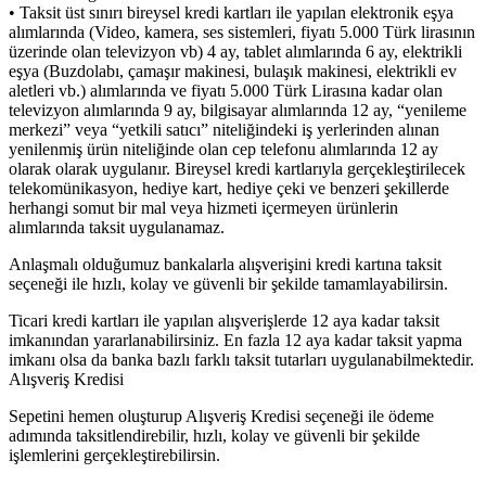
• Taksit üst sınırı bireysel kredi kartları ile yapılan elektronik eşya
alımlarında (Video, kamera, ses sistemleri, fiyatı 5.000 Türk lirasının
üzerinde olan televizyon vb) 4 ay, tablet alımlarında 6 ay, elektrikli
eşya (Buzdolabı, çamaşır makinesi, bulaşık makinesi, elektrikli ev
aletleri vb.) alımlarında ve fiyatı 5.000 Türk Lirasına kadar olan
televizyon alımlarında 9 ay, bilgisayar alımlarında 12 ay, “yenileme
merkezi” veya “yetkili satıcı” niteliğindeki iş yerlerinden alınan
yenilenmiş ürün niteliğinde olan cep telefonu alımlarında 12 ay
olarak olarak uygulanır. Bireysel kredi kartlarıyla gerçekleştirilecek
telekomünikasyon, hediye kart, hediye çeki ve benzeri şekillerde
herhangi somut bir mal veya hizmeti içermeyen ürünlerin
alımlarında taksit uygulanamaz.
Anlaşmalı olduğumuz bankalarla alışverişini kredi kartına taksit
seçeneği ile hızlı, kolay ve güvenli bir şekilde tamamlayabilirsin.
Ticari kredi kartları ile yapılan alışverişlerde 12 aya kadar taksit
imkanından yararlanabilirsiniz. En fazla 12 aya kadar taksit yapma
imkanı olsa da banka bazlı farklı taksit tutarları uygulanabilmektedir.
Alışveriş Kredisi
Sepetini hemen oluşturup Alışveriş Kredisi seçeneği ile ödeme
adımında taksitlendirebilir, hızlı, kolay ve güvenli bir şekilde
işlemlerini gerçekleştirebilirsin.