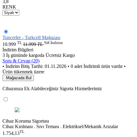
3,8
RENK
Tuncerler - Turkcell Mağazası
TL
%8 İndirim
10.999
11.999
TL
İndirim Bilgileri
3 İş gününde kargoda
Ücretsiz Kargo
Soru & Cevap (20)
• İndirim Bitiş Tarihi: 01.11.2026
• 0 adet İndirimli ürün vardır
•
Ürün tükenmek üzere
Mağazada Bul
Cihazınıza Ek Alabileceğiniz Sigorta Hizmetlerimiz
Cihaz Koruma Sigortası
Cihaz Kırılması . Sıvı Teması . Elektriksel/Mekanik Arızalar
TL
1.754,13