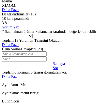
Marka
XIAOMI
Daha Fazla
Değerlendirmeler
(18)
18 kere puanlandı
3,8
Yorum Yaz
* Satın alınan ürünler kullanıcılar tarafından değerlendirilebilir
Toplam
18
Yorumun
Tanesini
Okudun
Daha Fazla
Ürün Soru&Cevapları
(20)
Satıcıya
Sor
Toplam
0
sorunun
0
tanesi
görüntüleniyor.
Daha Fazla
Aydınlatma Metni
Aydınlatma metni içeriği.
ButtonIcon