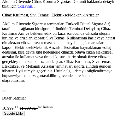
Akıllım Güvende Cihaz Koruma Sigortası, Garanti hakkında detaylı
bilgi için
tıklayınız
.
Cihaz Kırılması, Sıvı Teması, Elektriksel/Mekanik Arızalar
Akıllım Güvende Sigortası teminatları Turkcell Dijital Sigorta A.Ş.
tarafından sağlanan bir sigorta ürünüdür. Teminat Detayları; Cihaz
Kırılması Ani ve beklenmedik bir kaza sonucunda cihazda oluşan
kırılma ve arızaları kapsar. Sıvı Teması Kullanıcının kasıt veya hatası
olmaksızın cihazda sıvı teması sonucu meydana gelen arızaları
kapsar. Elektriksel/Mekanik Arızalar Tesisattan kaynaklanan voltaj
değişimi, kısa devre gibi nedenlerle cihazda ortaya çıkan elektriksel
arızalar ile kullanıcı veya üretici kusuru hariç olmak üzere cihazda
gerçekleşen mekanik arızaları kapsar. Cihaz Kırılması, Sıvı Teması,
Elektriksel ve Mekanik Arızalar teminatları sigorta alındığı günden
itibaren 1 yıl süreyle geçerlidir. Ürünle ilgili detaylı bilgilendirmeye
https://wiyo.com.tr/sigorta/akillim-guvende adresinden
ulaşabilirsiniz.
Diğer Satıcılar
TL
%8 İndirim
10.999
11.999
TL
Sepete Ekle