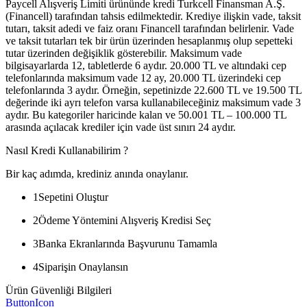
Paycell Alışveriş Limiti ürününde kredi Turkcell Finansman A.Ş.
(Financell) tarafından tahsis edilmektedir. Krediye ilişkin vade, taksit
tutarı, taksit adedi ve faiz oranı Financell tarafından belirlenir. Vade
ve taksit tutarları tek bir ürün üzerinden hesaplanmış olup sepetteki
tutar üzerinden değişiklik gösterebilir. Maksimum vade
bilgisayarlarda 12, tabletlerde 6 aydır. 20.000 TL ve altındaki cep
telefonlarında maksimum vade 12 ay, 20.000 TL üzerindeki cep
telefonlarında 3 aydır. Örneğin, sepetinizde 22.600 TL ve 19.500 TL
değerinde iki ayrı telefon varsa kullanabileceğiniz maksimum vade 3
aydır. Bu kategoriler haricinde kalan ve 50.001 TL – 100.000 TL
arasında açılacak krediler için vade üst sınırı 24 aydır.
Nasıl Kredi Kullanabilirim ?
Bir kaç adımda, krediniz anında onaylanır.
1
Sepetini Oluştur
2
Ödeme Yöntemini Alışveriş Kredisi Seç
3
Banka Ekranlarında Başvurunu Tamamla
4
Siparişin Onaylansın
Ürün Güvenliği Bilgileri
ButtonIcon