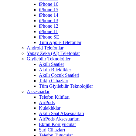
iPhone 16
iPhone 15
iPhone 14
iPhone 13
iPhone 12
iPhone 11
iPhone SE
Tüm Apple Telefonlar
Android Telefonlar
Yapay Zeka (AI) Telefonlar
Giyilebilir Teknolojiler
Akıllı Saatler
Akıllı Bileklikler
Akıllı Çocuk Saatleri
Takip Cihazları
Tüm Giyilebilir Teknolojiler
Aksesuarlar
Telefon Kılıfları
AirPods
Kulaklıklar
Akıllı Saat Aksesuarları
AirPods Aksesuarları
Ekran Koruyucular
Şarj Cihazları
Telefon Tutucular