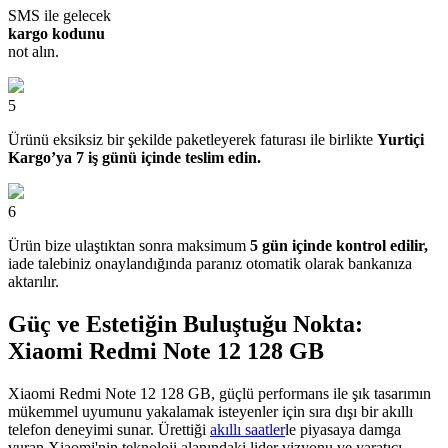
SMS ile gelecek
kargo kodunu
not alın.
5
Ürünü eksiksiz bir şekilde paketleyerek faturası ile birlikte
Yurtiçi
Kargo’ya 7 iş günü içinde teslim edin.
6
Ürün bize ulaştıktan sonra maksimum
5 gün içinde kontrol edilir,
iade talebiniz onaylandığında paranız otomatik olarak bankanıza
aktarılır.
Güç ve Estetiğin Buluştuğu Nokta:
Xiaomi Redmi Note 12 128 GB
Xiaomi Redmi Note 12 128 GB, güçlü performans ile şık tasarımın
mükemmel uyumunu yakalamak isteyenler için sıra dışı bir akıllı
telefon deneyimi sunar. Ürettiği
akıllı saatler​
le piyasaya damga
vuran Xiaomi'nin teknoloji alanındaki lider vizyonu ve yaratıcı