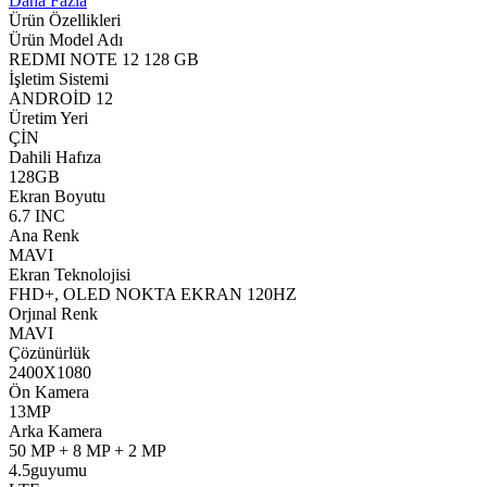
Daha Fazla
Ürün Özellikleri
Ürün Model Adı
REDMI NOTE 12 128 GB
İşletim Sistemi
ANDROİD 12
Üretim Yeri
ÇİN
Dahili Hafıza
128GB
Ekran Boyutu
6.7 INC
Ana Renk
MAVI
Ekran Teknolojisi
FHD+, OLED NOKTA EKRAN 120HZ
Orjınal Renk
MAVI
Çözünürlük
2400X1080
Ön Kamera
13MP
Arka Kamera
50 MP + 8 MP + 2 MP
4.5guyumu