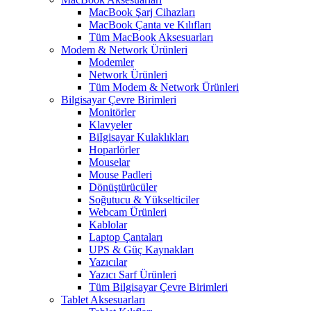
MacBook Şarj Cihazları
MacBook Çanta ve Kılıfları
Tüm MacBook Aksesuarları
Modem & Network Ürünleri
Modemler
Network Ürünleri
Tüm Modem & Network Ürünleri
Bilgisayar Çevre Birimleri
Monitörler
Klavyeler
BiIgisayar Kulaklıkları
Hoparlörler
Mouselar
Mouse Padleri
Dönüştürücüler
Soğutucu & Yükselticiler
Webcam Ürünleri
Kablolar
Laptop Çantaları
UPS & Güç Kaynakları
Yazıcılar
Yazıcı Sarf Ürünleri
Tüm Bilgisayar Çevre Birimleri
Tablet Aksesuarları