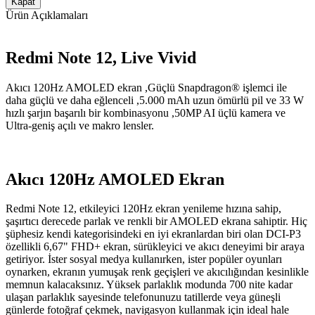
Kapat
Ürün Açıklamaları
Redmi Note 12, Live Vivid
Akıcı 120Hz AMOLED ekran ,Güçlü Snapdragon® işlemci ile
daha güçlü ve daha eğlenceli ,5.000 mAh uzun ömürlü pil ve 33 W
hızlı şarjın başarılı bir kombinasyonu ,50MP AI üçlü kamera ve
Ultra-geniş açılı ve makro lensler.
Akıcı 120Hz AMOLED Ekran
Redmi Note 12, etkileyici 120Hz ekran yenileme hızına sahip,
şaşırtıcı derecede parlak ve renkli bir AMOLED ekrana sahiptir. Hiç
şüphesiz kendi kategorisindeki en iyi ekranlardan biri olan DCI-P3
özellikli 6,67" FHD+ ekran, sürükleyici ve akıcı deneyimi bir araya
getiriyor. İster sosyal medya kullanırken, ister popüler oyunları
oynarken, ekranın yumuşak renk geçişleri ve akıcılığından kesinlikle
memnun kalacaksınız. Yüksek parlaklık modunda 700 nite kadar
ulaşan parlaklık sayesinde telefonunuzu tatillerde veya güneşli
günlerde fotoğraf çekmek, navigasyon kullanmak için ideal hale