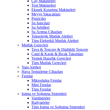
Çay Makineleri
Tost Makineleri
Ekmek Kızartma Makineleri
Meyve Sıkacakları
Pişiriciler
Su Isıtıcıları
Su Sebilleri
Su Arıtma Cihazları
Teknolojik Mutfak Aletleri
Tüm Elektrikli Mutfak Aletleri
Mutfak Gereçleri
Tava & Tencere & Düdüklü Tencere
Çatal & Kaşık & Bıçak Takımları
Yemek Hazırlık Gereçleri
Tüm Mutfak Gereçleri
Yapı Aletleri
Hava Temizleme Cihazları
Fırınlar
Mikrodalga Fırınlar
Mini Fırınlar
Tüm Fırınlar
Isıtma ve Soğutma Sistemleri
Vantilatörler
Radyatörler
Tüm Isıtma ve Soğutma Sistemleri