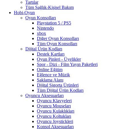
Tartılar
Tüm Sağlık-Kişisel Bakım
Hobi-Oyun
Oyun Konsolları
Playstation 5 / PS5
Nintendo
xbox
Diğer Oyun Konsolları
Tüm Oyun Konsolları
Dijital Ürün Kodları
Destek Kartları
Oyun Pinleri - Üyelikler
Spor - Dizi - Film Yayın Paketleri
Online Eğitim
Eğlence ve Müzik
Saklama Alanı
Dijital Sigorta Ürünleri
Tüm Dijital Ürün Kodları
Oyuncu Aksesuarları
Oyuncu Klavyeleri
Oyuncu Mouseları
Oyuncu Kulaklıkları
Oyuncu Koltukları
Oyuncu Joystickleri
Konsol Aksesuarları