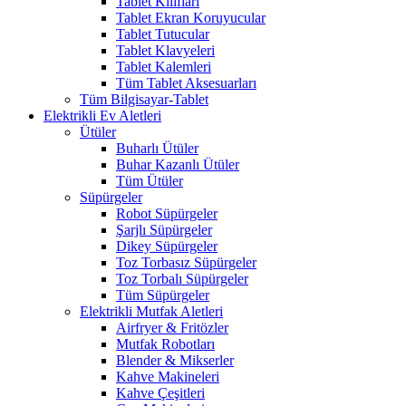
Tablet Kılıfları
Tablet Ekran Koruyucular
Tablet Tutucular
Tablet Klavyeleri
Tablet Kalemleri
Tüm Tablet Aksesuarları
Tüm Bilgisayar-Tablet
Elektrikli Ev Aletleri
Ütüler
Buharlı Ütüler
Buhar Kazanlı Ütüler
Tüm Ütüler
Süpürgeler
Robot Süpürgeler
Şarjlı Süpürgeler
Dikey Süpürgeler
Toz Torbasız Süpürgeler
Toz Torbalı Süpürgeler
Tüm Süpürgeler
Elektrikli Mutfak Aletleri
Airfryer & Fritözler
Mutfak Robotları
Blender & Mikserler
Kahve Makineleri
Kahve Çeşitleri