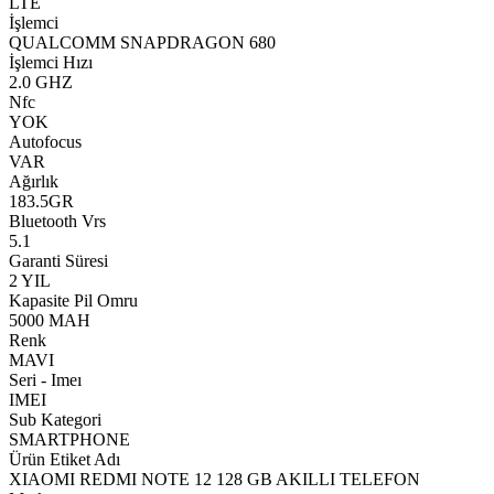
LTE
İşlemci
QUALCOMM SNAPDRAGON 680
İşlemci Hızı
2.0 GHZ
Nfc
YOK
Autofocus
VAR
Ağırlık
183.5GR
Bluetooth Vrs
5.1
Garanti Süresi
2 YIL
Kapasite Pil Omru
5000 MAH
Renk
MAVI
Seri - Imeı
IMEI
Sub Kategori
SMARTPHONE
Ürün Etiket Adı
XIAOMI REDMI NOTE 12 128 GB AKILLI TELEFON