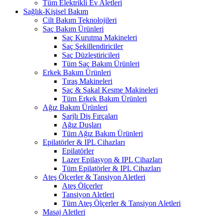
Tüm Elektrikli Ev Aletleri
Sağlık-Kişisel Bakım
Cilt Bakım Teknolojileri
Saç Bakım Ürünleri
Saç Kurutma Makineleri
Saç Şekillendiriciler
Saç Düzleştiricileri
Tüm Saç Bakım Ürünleri
Erkek Bakım Ürünleri
Tıraş Makineleri
Saç & Sakal Kesme Makineleri
Tüm Erkek Bakım Ürünleri
Ağız Bakım Ürünleri
Şarjlı Diş Fırçaları
Ağız Duşları
Tüm Ağız Bakım Ürünleri
Epilatörler & IPL Cihazları
Epilatörler
Lazer Epilasyon & IPL Cihazları
Tüm Epilatörler & IPL Cihazları
Ateş Ölçerler & Tansiyon Aletleri
Ateş Ölçerler
Tansiyon Aletleri
Tüm Ateş Ölçerler & Tansiyon Aletleri
Masaj Aletleri