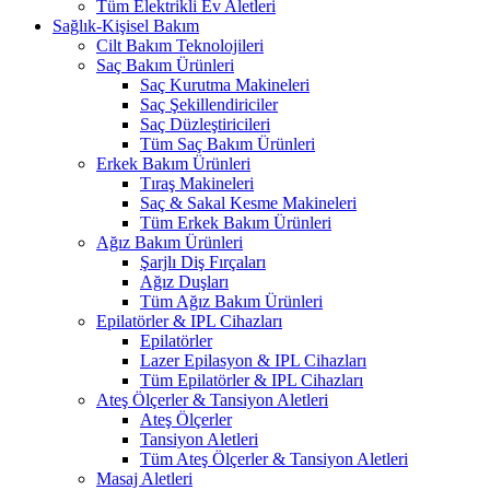
Tüm Elektrikli Ev Aletleri
Sağlık-Kişisel Bakım
Cilt Bakım Teknolojileri
Saç Bakım Ürünleri
Saç Kurutma Makineleri
Saç Şekillendiriciler
Saç Düzleştiricileri
Tüm Saç Bakım Ürünleri
Erkek Bakım Ürünleri
Tıraş Makineleri
Saç & Sakal Kesme Makineleri
Tüm Erkek Bakım Ürünleri
Ağız Bakım Ürünleri
Şarjlı Diş Fırçaları
Ağız Duşları
Tüm Ağız Bakım Ürünleri
Epilatörler & IPL Cihazları
Epilatörler
Lazer Epilasyon & IPL Cihazları
Tüm Epilatörler & IPL Cihazları
Ateş Ölçerler & Tansiyon Aletleri
Ateş Ölçerler
Tansiyon Aletleri
Tüm Ateş Ölçerler & Tansiyon Aletleri
Masaj Aletleri