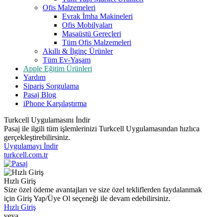
Ofis Malzemeleri
Evrak İmha Makineleri
Ofis Mobilyaları
Masaüstü Gereçleri
Tüm Ofis Malzemeleri
Akıllı & İlginç Ürünler
Tüm Ev-Yaşam
Apple Eğitim Ürünleri
Yardım
Sipariş Sorgulama
Pasaj Blog
iPhone Karşılaştırma
Turkcell Uygulamasını İndir
Pasaj ile ilgili tüm işlemlerinizi Turkcell Uygulamasından hızlıca
gerçekleştirebilirsiniz.
Uygulamayı İndir
turkcell.com.tr
Hızlı Giriş
Size özel ödeme avantajları ve size özel tekliflerden faydalanmak
için Giriş Yap/Üye Ol seçeneği ile devam edebilirsiniz.
Hızlı Giriş
veya