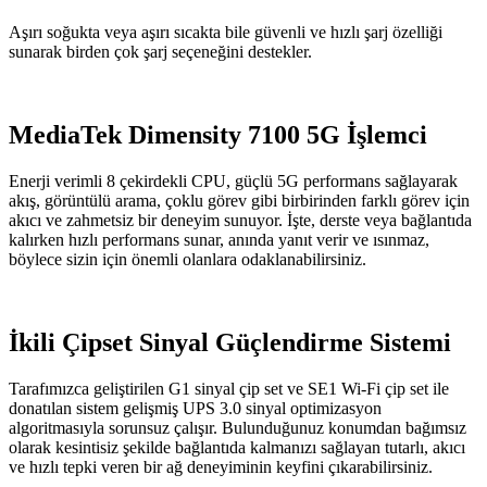
Aşırı soğukta veya aşırı sıcakta bile güvenli ve hızlı şarj özelliği
sunarak birden çok şarj seçeneğini destekler.
MediaTek Dimensity 7100 5G İşlemci
Enerji verimli 8 çekirdekli CPU, güçlü 5G performans sağlayarak
akış, görüntülü arama, çoklu görev gibi birbirinden farklı görev için
akıcı ve zahmetsiz bir deneyim sunuyor. İşte, derste veya bağlantıda
kalırken hızlı performans sunar, anında yanıt verir ve ısınmaz,
böylece sizin için önemli olanlara odaklanabilirsiniz.
İkili Çipset Sinyal Güçlendirme Sistemi
Tarafımızca geliştirilen G1 sinyal çip set ve SE1 Wi-Fi çip set ile
donatılan sistem gelişmiş UPS 3.0 sinyal optimizasyon
algoritmasıyla sorunsuz çalışır. Bulunduğunuz konumdan bağımsız
olarak kesintisiz şekilde bağlantıda kalmanızı sağlayan tutarlı, akıcı
ve hızlı tepki veren bir ağ deneyiminin keyfini çıkarabilirsiniz.