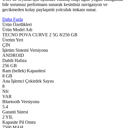
bile sorunsuz performans sunarak kesintisiz navigasyon ve
gecikmeden kolay paylaşımlı yolculuk imkanı sunar.
Daha Fazla
Ürün Özellikleri
Ürün Model Adı
TECNO POVA CURVE 2 5G 8/256 GB
Üretim Yeri
ÇİN
İşletim Sistemi Versiyonu
ANDROID
Dahili Hafıza
256 GB
Ram (bellek) Kapasitesi
8 GB
Ana İşlemci Çekirdek Sayısı
8
Nfc
VAR
Bluetooth Versiyonu
5.4
Garanti Süresi
2 YIL
Kapasite Pil Omru
7500 MAH