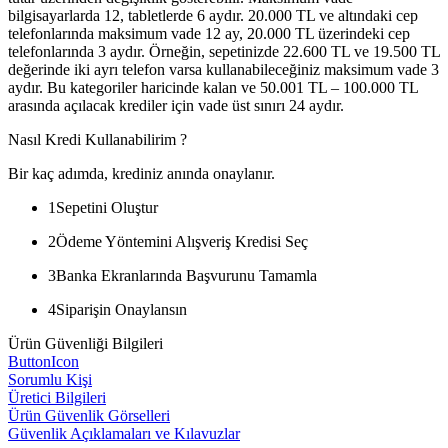
bilgisayarlarda 12, tabletlerde 6 aydır. 20.000 TL ve altındaki cep
telefonlarında maksimum vade 12 ay, 20.000 TL üzerindeki cep
telefonlarında 3 aydır. Örneğin, sepetinizde 22.600 TL ve 19.500 TL
değerinde iki ayrı telefon varsa kullanabileceğiniz maksimum vade 3
aydır. Bu kategoriler haricinde kalan ve 50.001 TL – 100.000 TL
arasında açılacak krediler için vade üst sınırı 24 aydır.
Nasıl Kredi Kullanabilirim ?
Bir kaç adımda, krediniz anında onaylanır.
1
Sepetini Oluştur
2
Ödeme Yöntemini Alışveriş Kredisi Seç
3
Banka Ekranlarında Başvurunu Tamamla
4
Siparişin Onaylansın
Ürün Güvenliği Bilgileri
ButtonIcon
Sorumlu Kişi
Üretici Bilgileri
Ürün Güvenlik Görselleri
Güvenlik Açıklamaları ve Kılavuzlar