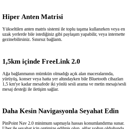
Hiper Anten Matrisi
Yükseltilen anten matris sistemi ile toplu taşıma kullanırken veya en
uzak yerlerde bile istediğiniz gibi paylaşım yapabilir, veya internette
gezinebilirsiniz. Sınırsız bağlantı.
1,5km içinde FreeLink 2.0
Ağa bağlanmanın mümkün olmadığı açık alan maceralarında,
yürüyüş, konser veya hatta yer altındayken bile Bluetooth cihazları
1,5 km'ye kadar mesafede iki yönlü sesli arama ve metin mesajı/sesli
mesaj desteği ile iletişim sağlar.
Daha Kesin Navigasyonla Seyahat Edin
PinPoint Nav 2.0 minimum sapmayla hassas konumlandırma sunar.
Uber ile seyahat için optimize edilmiş olup, ağlar yoğun olduğunda