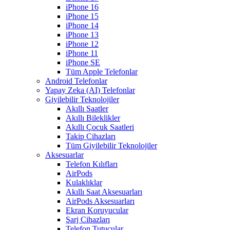
iPhone 16
iPhone 15
iPhone 14
iPhone 13
iPhone 12
iPhone 11
iPhone SE
Tüm Apple Telefonlar
Android Telefonlar
Yapay Zeka (AI) Telefonlar
Giyilebilir Teknolojiler
Akıllı Saatler
Akıllı Bileklikler
Akıllı Çocuk Saatleri
Takip Cihazları
Tüm Giyilebilir Teknolojiler
Aksesuarlar
Telefon Kılıfları
AirPods
Kulaklıklar
Akıllı Saat Aksesuarları
AirPods Aksesuarları
Ekran Koruyucular
Şarj Cihazları
Telefon Tutucular