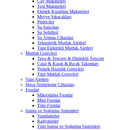
Çay Makineleri
Tost Makineleri
Ekmek Kızartma Makineleri
Meyve Sıkacakları
Pişiriciler
Su Isıtıcıları
Su Sebilleri
Su Arıtma Cihazları
Teknolojik Mutfak Aletleri
Tüm Elektrikli Mutfak Aletleri
Mutfak Gereçleri
Tava & Tencere & Düdüklü Tencere
Çatal & Kaşık & Bıçak Takımları
Yemek Hazırlık Gereçleri
Tüm Mutfak Gereçleri
Yapı Aletleri
Hava Temizleme Cihazları
Fırınlar
Mikrodalga Fırınlar
Mini Fırınlar
Tüm Fırınlar
Isıtma ve Soğutma Sistemleri
Vantilatörler
Radyatörler
Tüm Isıtma ve Soğutma Sistemleri