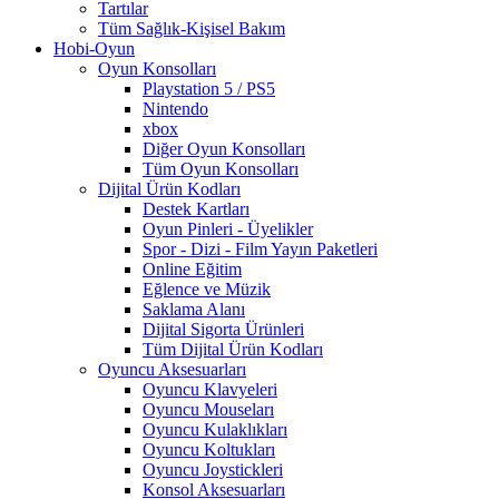
Tartılar
Tüm Sağlık-Kişisel Bakım
Hobi-Oyun
Oyun Konsolları
Playstation 5 / PS5
Nintendo
xbox
Diğer Oyun Konsolları
Tüm Oyun Konsolları
Dijital Ürün Kodları
Destek Kartları
Oyun Pinleri - Üyelikler
Spor - Dizi - Film Yayın Paketleri
Online Eğitim
Eğlence ve Müzik
Saklama Alanı
Dijital Sigorta Ürünleri
Tüm Dijital Ürün Kodları
Oyuncu Aksesuarları
Oyuncu Klavyeleri
Oyuncu Mouseları
Oyuncu Kulaklıkları
Oyuncu Koltukları
Oyuncu Joystickleri
Konsol Aksesuarları