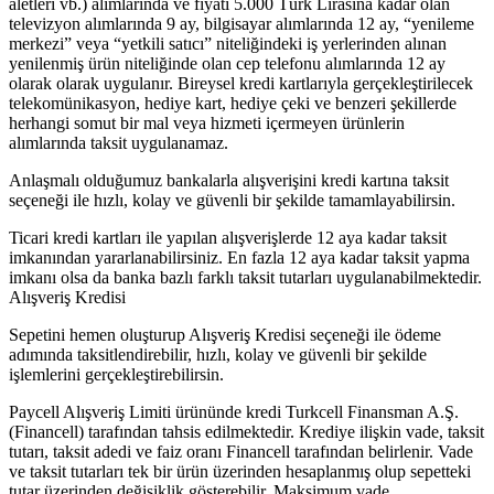
aletleri vb.) alımlarında ve fiyatı 5.000 Türk Lirasına kadar olan
televizyon alımlarında 9 ay, bilgisayar alımlarında 12 ay, “yenileme
merkezi” veya “yetkili satıcı” niteliğindeki iş yerlerinden alınan
yenilenmiş ürün niteliğinde olan cep telefonu alımlarında 12 ay
olarak olarak uygulanır. Bireysel kredi kartlarıyla gerçekleştirilecek
telekomünikasyon, hediye kart, hediye çeki ve benzeri şekillerde
herhangi somut bir mal veya hizmeti içermeyen ürünlerin
alımlarında taksit uygulanamaz.
Anlaşmalı olduğumuz bankalarla alışverişini kredi kartına taksit
seçeneği ile hızlı, kolay ve güvenli bir şekilde tamamlayabilirsin.
Ticari kredi kartları ile yapılan alışverişlerde 12 aya kadar taksit
imkanından yararlanabilirsiniz. En fazla 12 aya kadar taksit yapma
imkanı olsa da banka bazlı farklı taksit tutarları uygulanabilmektedir.
Alışveriş Kredisi
Sepetini hemen oluşturup Alışveriş Kredisi seçeneği ile ödeme
adımında taksitlendirebilir, hızlı, kolay ve güvenli bir şekilde
işlemlerini gerçekleştirebilirsin.
Paycell Alışveriş Limiti ürününde kredi Turkcell Finansman A.Ş.
(Financell) tarafından tahsis edilmektedir. Krediye ilişkin vade, taksit
tutarı, taksit adedi ve faiz oranı Financell tarafından belirlenir. Vade
ve taksit tutarları tek bir ürün üzerinden hesaplanmış olup sepetteki
tutar üzerinden değişiklik gösterebilir. Maksimum vade