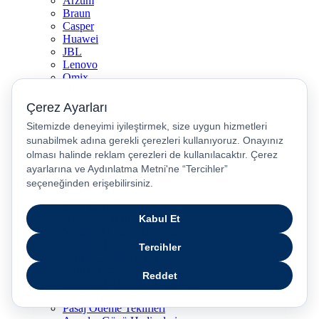
Arzum
Braun
Casper
Huawei
JBL
Lenovo
Omix
Philips
Realme
Xiaomi
TCL
Sony
Özel Günler & Kampanyalar
Apple Eğitim
Düğün ve Çeyiz Paketleri
Fırsatlar Pasajı
Pasaj Günleri
Uykusu Kaçanlar Kulübü
Sevgililer Günü Hediyeleri
Vergisiz Telefonlar
Vergisiz Bilgisayarlar
Karne Hediyeleri
Kurban Bayramı Kampanyası
Resmi Tatil Günleri
Pasaj Ödeme Teklifleri