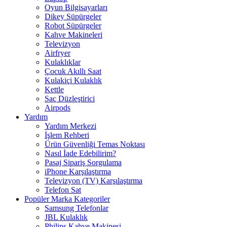
Oyun Bilgisayarları
Dikey Süpürgeler
Robot Süpürgeler
Kahve Makineleri
Televizyon
Airfryer
Kulaklıklar
Çocuk Akıllı Saat
Kulakiçi Kulaklık
Kettle
Saç Düzleştirici
Airpods
Yardım
Yardım Merkezi
İşlem Rehberi
Ürün Güvenliği Temas Noktası
Nasıl İade Edebilirim?
Pasaj Sipariş Sorgulama
iPhone Karşılaştırma
Televizyon (TV) Karşılaştırma
Telefon Sat
Popüler Marka Kategoriler
Samsung Telefonlar
JBL Kulaklık
Philips Kahve Makinesi