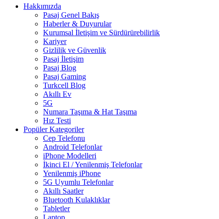
Hakkımızda
Pasaj Genel Bakış
Haberler & Duyurular
Kurumsal İletişim ve Sürdürürebilirlik
Kariyer
Gizlilik ve Güvenlik
Pasaj İletişim
Pasaj Blog
Pasaj Gaming
Turkcell Blog
Akıllı Ev
5G
Numara Taşıma & Hat Taşıma
Hız Testi
Popüler Kategoriler
Cep Telefonu
Android Telefonlar
iPhone Modelleri
İkinci El / Yenilenmiş Telefonlar
Yenilenmiş iPhone
5G Uyumlu Telefonlar
Akıllı Saatler
Bluetooth Kulaklıklar
Tabletler
Laptop