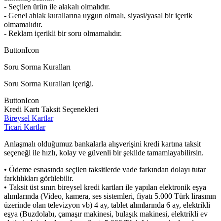
- Seçilen ürün ile alakalı olmalıdır.
- Genel ahlak kurallarına uygun olmalı, siyasi/yasal bir içerik
olmamalıdır.
- Reklam içerikli bir soru olmamalıdır.
ButtonIcon
Soru Sorma Kuralları
Soru Sorma Kuralları içeriği.
ButtonIcon
Kredi Kartı Taksit Seçenekleri
Bireysel Kartlar
Ticari Kartlar
Anlaşmalı olduğumuz bankalarla alışverişini kredi kartına taksit
seçeneği ile hızlı, kolay ve güvenli bir şekilde tamamlayabilirsin.
• Ödeme esnasında seçilen taksitlerde vade farkından dolayı tutar
farklılıkları görülebilir.
• Taksit üst sınırı bireysel kredi kartları ile yapılan elektronik eşya
alımlarında (Video, kamera, ses sistemleri, fiyatı 5.000 Türk lirasının
üzerinde olan televizyon vb) 4 ay, tablet alımlarında 6 ay, elektrikli
eşya (Buzdolabı, çamaşır makinesi, bulaşık makinesi, elektrikli ev