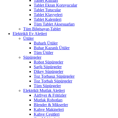
Tablet Kılıfları
Tablet Ekran Koruyucular
Tablet Tutucular
Tablet Klavyeleri
Tablet Kalemleri
Tüm Tablet Aksesuarları
Tüm Bilgisayar-Tablet
Elektrikli Ev Aletleri
Ütüler
Buharlı Ütüler
Buhar Kazanlı Ütüler
Tüm Ütüler
Süpürgeler
Robot Süpürgeler
Şarjlı Süpürgeler
Dikey Süpürgeler
Toz Torbasız Süpürgeler
Toz Torbalı Süpürgeler
Tüm Süpürgeler
Elektrikli Mutfak Aletleri
Airfryer & Fritözler
Mutfak Robotları
Blender & Mikserler
Kahve Makineleri
Kahve Çeşitleri