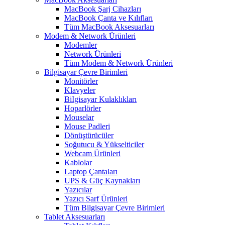
MacBook Şarj Cihazları
MacBook Çanta ve Kılıfları
Tüm MacBook Aksesuarları
Modem & Network Ürünleri
Modemler
Network Ürünleri
Tüm Modem & Network Ürünleri
Bilgisayar Çevre Birimleri
Monitörler
Klavyeler
BiIgisayar Kulaklıkları
Hoparlörler
Mouselar
Mouse Padleri
Dönüştürücüler
Soğutucu & Yükselticiler
Webcam Ürünleri
Kablolar
Laptop Çantaları
UPS & Güç Kaynakları
Yazıcılar
Yazıcı Sarf Ürünleri
Tüm Bilgisayar Çevre Birimleri
Tablet Aksesuarları