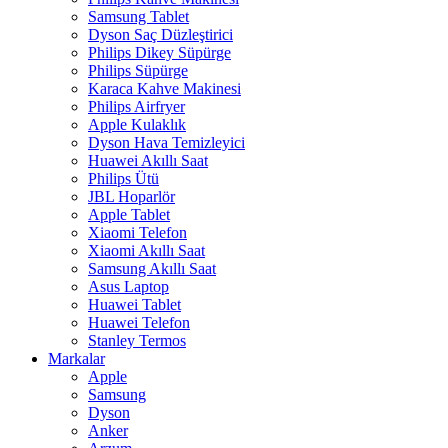
Samsung Tablet
Dyson Saç Düzleştirici
Philips Dikey Süpürge
Philips Süpürge
Karaca Kahve Makinesi
Philips Airfryer
Apple Kulaklık
Dyson Hava Temizleyici
Huawei Akıllı Saat
Philips Ütü
JBL Hoparlör
Apple Tablet
Xiaomi Telefon
Xiaomi Akıllı Saat
Samsung Akıllı Saat
Asus Laptop
Huawei Tablet
Huawei Telefon
Stanley Termos
Markalar
Apple
Samsung
Dyson
Anker