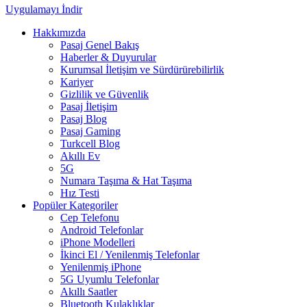
Uygulamayı İndir
Hakkımızda
Pasaj Genel Bakış
Haberler & Duyurular
Kurumsal İletişim ve Sürdürürebilirlik
Kariyer
Gizlilik ve Güvenlik
Pasaj İletişim
Pasaj Blog
Pasaj Gaming
Turkcell Blog
Akıllı Ev
5G
Numara Taşıma & Hat Taşıma
Hız Testi
Popüler Kategoriler
Cep Telefonu
Android Telefonlar
iPhone Modelleri
İkinci El / Yenilenmiş Telefonlar
Yenilenmiş iPhone
5G Uyumlu Telefonlar
Akıllı Saatler
Bluetooth Kulaklıklar