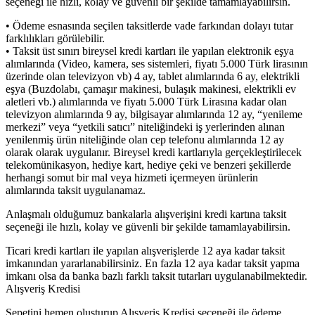
seçeneği ile hızlı, kolay ve güvenli bir şekilde tamamlayabilirsin.
• Ödeme esnasında seçilen taksitlerde vade farkından dolayı tutar
farklılıkları görülebilir.
• Taksit üst sınırı bireysel kredi kartları ile yapılan elektronik eşya
alımlarında (Video, kamera, ses sistemleri, fiyatı 5.000 Türk lirasının
üzerinde olan televizyon vb) 4 ay, tablet alımlarında 6 ay, elektrikli
eşya (Buzdolabı, çamaşır makinesi, bulaşık makinesi, elektrikli ev
aletleri vb.) alımlarında ve fiyatı 5.000 Türk Lirasına kadar olan
televizyon alımlarında 9 ay, bilgisayar alımlarında 12 ay, “yenileme
merkezi” veya “yetkili satıcı” niteliğindeki iş yerlerinden alınan
yenilenmiş ürün niteliğinde olan cep telefonu alımlarında 12 ay
olarak olarak uygulanır. Bireysel kredi kartlarıyla gerçekleştirilecek
telekomünikasyon, hediye kart, hediye çeki ve benzeri şekillerde
herhangi somut bir mal veya hizmeti içermeyen ürünlerin
alımlarında taksit uygulanamaz.
Anlaşmalı olduğumuz bankalarla alışverişini kredi kartına taksit
seçeneği ile hızlı, kolay ve güvenli bir şekilde tamamlayabilirsin.
Ticari kredi kartları ile yapılan alışverişlerde 12 aya kadar taksit
imkanından yararlanabilirsiniz. En fazla 12 aya kadar taksit yapma
imkanı olsa da banka bazlı farklı taksit tutarları uygulanabilmektedir.
Alışveriş Kredisi
Sepetini hemen oluşturup Alışveriş Kredisi seçeneği ile ödeme