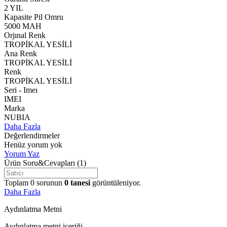
2 YIL
Kapasite Pil Omru
5000 MAH
Orjınal Renk
TROPİKAL YESİLİ
Ana Renk
TROPİKAL YESİLİ
Renk
TROPİKAL YESİLİ
Seri - Imeı
IMEI
Marka
NUBIA
Daha Fazla
Değerlendirmeler
Henüz yorum yok
Yorum Yaz
Ürün Soru&Cevapları
(1)
Toplam
0
sorunun
0
tanesi
görüntüleniyor.
Daha Fazla
Aydınlatma Metni
Aydınlatma metni içeriği.