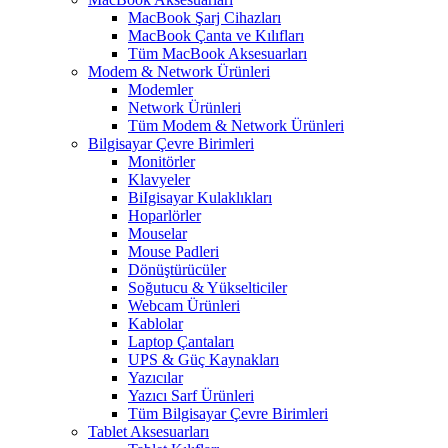
MacBook Şarj Cihazları
MacBook Çanta ve Kılıfları
Tüm MacBook Aksesuarları
Modem & Network Ürünleri
Modemler
Network Ürünleri
Tüm Modem & Network Ürünleri
Bilgisayar Çevre Birimleri
Monitörler
Klavyeler
BiIgisayar Kulaklıkları
Hoparlörler
Mouselar
Mouse Padleri
Dönüştürücüler
Soğutucu & Yükselticiler
Webcam Ürünleri
Kablolar
Laptop Çantaları
UPS & Güç Kaynakları
Yazıcılar
Yazıcı Sarf Ürünleri
Tüm Bilgisayar Çevre Birimleri
Tablet Aksesuarları