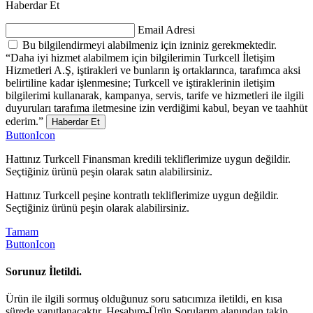
Haberdar Et
Email Adresi
Bu bilgilendirmeyi alabilmeniz için izniniz gerekmektedir.
“Daha iyi hizmet alabilmem için bilgilerimin Turkcell İletişim
Hizmetleri A.Ş, iştirakleri ve bunların iş ortaklarınca, tarafımca aksi
belirtiline kadar işlenmesine; Turkcell ve iştiraklerinin iletişim
bilgilerimi kullanarak, kampanya, servis, tarife ve hizmetleri ile ilgili
duyuruları tarafıma iletmesine izin verdiğimi kabul, beyan ve taahhüt
ederim.”
Haberdar Et
ButtonIcon
Hattınız Turkcell Finansman kredili tekliflerimize uygun değildir.
Seçtiğiniz ürünü peşin olarak satın alabilirsiniz.
Hattınız Turkcell peşine kontratlı tekliflerimize uygun değildir.
Seçtiğiniz ürünü peşin olarak alabilirsiniz.
Tamam
ButtonIcon
Sorunuz İletildi.
Ürün ile ilgili sormuş olduğunuz soru satıcımıza iletildi, en kısa
sürede yanıtlanacaktır. Hesabım-Ürün Sorularım alanından takip