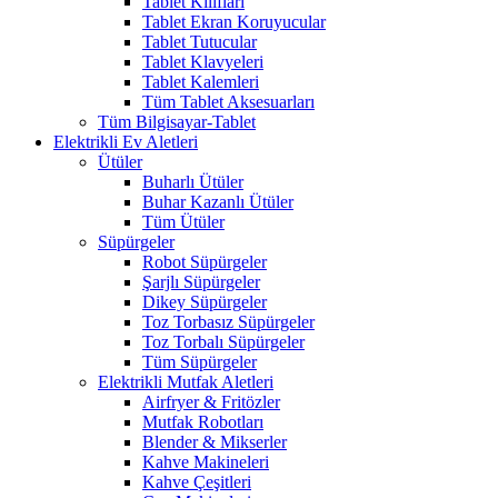
Tablet Kılıfları
Tablet Ekran Koruyucular
Tablet Tutucular
Tablet Klavyeleri
Tablet Kalemleri
Tüm Tablet Aksesuarları
Tüm Bilgisayar-Tablet
Elektrikli Ev Aletleri
Ütüler
Buharlı Ütüler
Buhar Kazanlı Ütüler
Tüm Ütüler
Süpürgeler
Robot Süpürgeler
Şarjlı Süpürgeler
Dikey Süpürgeler
Toz Torbasız Süpürgeler
Toz Torbalı Süpürgeler
Tüm Süpürgeler
Elektrikli Mutfak Aletleri
Airfryer & Fritözler
Mutfak Robotları
Blender & Mikserler
Kahve Makineleri
Kahve Çeşitleri