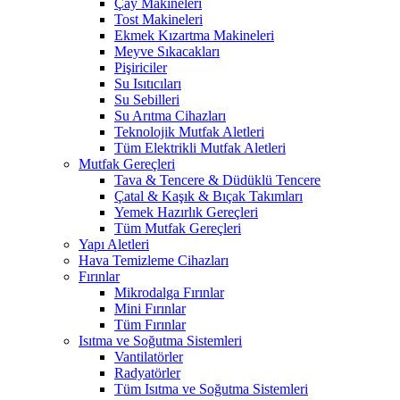
Çay Makineleri
Tost Makineleri
Ekmek Kızartma Makineleri
Meyve Sıkacakları
Pişiriciler
Su Isıtıcıları
Su Sebilleri
Su Arıtma Cihazları
Teknolojik Mutfak Aletleri
Tüm Elektrikli Mutfak Aletleri
Mutfak Gereçleri
Tava & Tencere & Düdüklü Tencere
Çatal & Kaşık & Bıçak Takımları
Yemek Hazırlık Gereçleri
Tüm Mutfak Gereçleri
Yapı Aletleri
Hava Temizleme Cihazları
Fırınlar
Mikrodalga Fırınlar
Mini Fırınlar
Tüm Fırınlar
Isıtma ve Soğutma Sistemleri
Vantilatörler
Radyatörler
Tüm Isıtma ve Soğutma Sistemleri