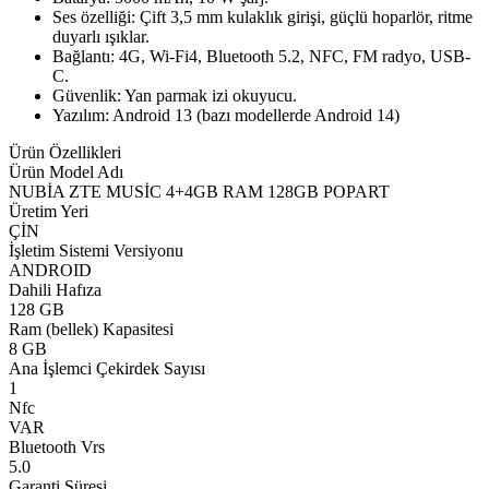
Ses özelliği: Çift 3,5 mm kulaklık girişi, güçlü hoparlör, ritme
duyarlı ışıklar.
Bağlantı: 4G, Wi-Fi4, Bluetooth 5.2, NFC, FM radyo, USB-
C.
Güvenlik: Yan parmak izi okuyucu.
Yazılım: Android 13 (bazı modellerde Android 14)
Ürün Özellikleri
Ürün Model Adı
NUBİA ZTE MUSİC 4+4GB RAM 128GB POPART
Üretim Yeri
ÇİN
İşletim Sistemi Versiyonu
ANDROID
Dahili Hafıza
128 GB
Ram (bellek) Kapasitesi
8 GB
Ana İşlemci Çekirdek Sayısı
1
Nfc
VAR
Bluetooth Vrs
5.0
Garanti Süresi