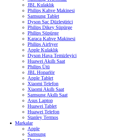
JBL Kulaklık
Philips Kahve Makinesi
Samsung Tablet
Dyson Saç Düzleştirici
Philips Dikey Süpürge
Philips Süpürge
Karaca Kahve Makinesi
Philips Airfryer
Apple Kulaklık
Dyson Hava Temizleyici
Huawei Akıllı Saat
Philips Ütü
JBL Hoparlör
Apple Tablet
Xiaomi Telefon
Xiaomi Akıllı Saat
Samsung Akıllı Saat
Asus Laptop
Huawei Tablet
Huawei Telefon
Stanley Termos
Markalar
Apple
Samsung
Dyson