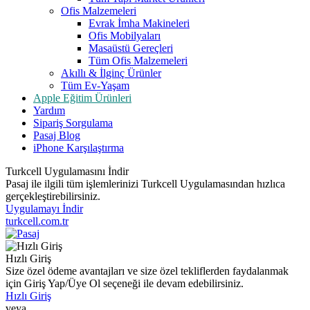
Ofis Malzemeleri
Evrak İmha Makineleri
Ofis Mobilyaları
Masaüstü Gereçleri
Tüm Ofis Malzemeleri
Akıllı & İlginç Ürünler
Tüm Ev-Yaşam
Apple Eğitim Ürünleri
Yardım
Sipariş Sorgulama
Pasaj Blog
iPhone Karşılaştırma
Turkcell Uygulamasını İndir
Pasaj ile ilgili tüm işlemlerinizi Turkcell Uygulamasından hızlıca
gerçekleştirebilirsiniz.
Uygulamayı İndir
turkcell.com.tr
Hızlı Giriş
Size özel ödeme avantajları ve size özel tekliflerden faydalanmak
için Giriş Yap/Üye Ol seçeneği ile devam edebilirsiniz.
Hızlı Giriş
veya