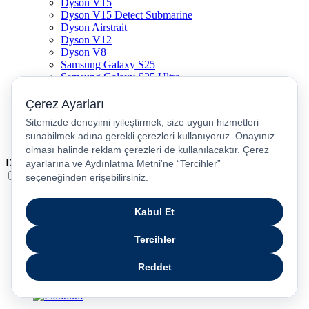
Dyson V15
Dyson V15 Detect Submarine
Dyson Airstrait
Dyson V12
Dyson V8
Samsung Galaxy S25
Samsung Galaxy S25 Ultra
PS5 / Playstation 5
PS4 / Playstation 4
Nintendo Switch
Xbox Series S
Xbox Series X
Dil
Türkçe
English
عربى
русский