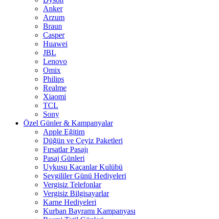
Anker
Arzum
Braun
Casper
Huawei
JBL
Lenovo
Omix
Philips
Realme
Xiaomi
TCL
Sony
Özel Günler & Kampanyalar
Apple Eğitim
Düğün ve Çeyiz Paketleri
Fırsatlar Pasajı
Pasaj Günleri
Uykusu Kaçanlar Kulübü
Sevgililer Günü Hediyeleri
Vergisiz Telefonlar
Vergisiz Bilgisayarlar
Karne Hediyeleri
Kurban Bayramı Kampanyası