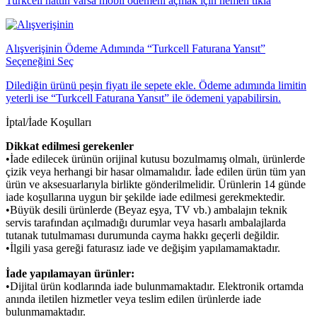
Turkcell hattın varsa mobil ödemeni açmak için hemen tıkla
Alışverişinin Ödeme Adımında “Turkcell Faturana Yansıt”
Seçeneğini Seç
Dilediğin ürünü peşin fiyatı ile sepete ekle. Ödeme adımında limitin
yeterli ise “Turkcell Faturana Yansıt” ile ödemeni yapabilirsin.
İptal/İade Koşulları
Dikkat edilmesi gerekenler
•İade edilecek ürünün orijinal kutusu bozulmamış olmalı, ürünlerde
çizik veya herhangi bir hasar olmamalıdır. İade edilen ürün tüm yan
ürün ve aksesuarlarıyla birlikte gönderilmelidir. Ürünlerin 14 günde
iade koşullarına uygun bir şekilde iade edilmesi gerekmektedir.
•Büyük desili ürünlerde (Beyaz eşya, TV vb.) ambalajın teknik
servis tarafından açılmadığı durumlar veya hasarlı ambalajlarda
tutanak tutulmaması durumunda cayma hakkı geçerli değildir.
•İlgili yasa gereği faturasız iade ve değişim yapılamamaktadır.
İade yapılamayan ürünler:
•Dijital ürün kodlarında iade bulunmamaktadır. Elektronik ortamda
anında iletilen hizmetler veya teslim edilen ürünlerde iade
bulunmamaktadır.