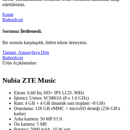
edebilirsiniz.
Kapat
ButtonIcon
Sorunuz İletilemedi.
Bir sorunla karşılaşıldı, lütfen tekrar deneyiniz.
Tamam, Anasayfaya Dön
ButtonIcon
Ürün Açıklamaları
Nubia ZTE Music
Ekran: 6,60 İnç HD+ IPS LCD, 90Hz
İşlemci: Unisoc SC9863A (8 x 1.6 GHz)
Ram: 4 GB + 4 GB dinamik ram (toplam ~8 GB)
Depolama: 128 GB eMMC + microSD desteği (256 GB'a
kadar)
Arka kamera: 50 MP f/1.9.
Ön kamera: 5 MP.
Batarya: 5000 mAh, 10 W şarj.