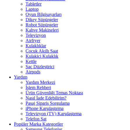
Tabletler
Laptop
Oyun Bilgisayarları
Dikey Süpürgeler
Robot Süpürgeler
Kahve Makineleri
Televizyon
Airfryer
Kulaklıklar
Çocuk Akıllı Saat
Kulakiçi Kulaklık
Kettle
Saç Düzleştirici
Airpods
Yardım
Yardım Merkezi
İşlem Rehberi
Ürün Güvenliği Temas Noktası
Nasıl İade Edebilirim?
Pasaj Sipariş Sorgulama
iPhone Karşılaştırma
Televizyon (TV) Karşılaştırma
Telefon Sat
Popüler Marka Kategoriler
Samsung Telefonlar