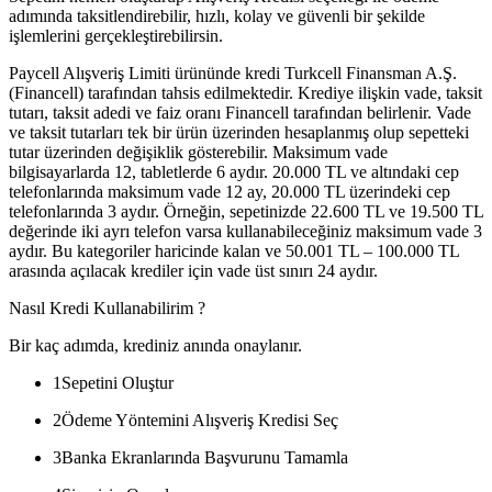
adımında taksitlendirebilir, hızlı, kolay ve güvenli bir şekilde
işlemlerini gerçekleştirebilirsin.
Paycell Alışveriş Limiti ürününde kredi Turkcell Finansman A.Ş.
(Financell) tarafından tahsis edilmektedir. Krediye ilişkin vade, taksit
tutarı, taksit adedi ve faiz oranı Financell tarafından belirlenir. Vade
ve taksit tutarları tek bir ürün üzerinden hesaplanmış olup sepetteki
tutar üzerinden değişiklik gösterebilir. Maksimum vade
bilgisayarlarda 12, tabletlerde 6 aydır. 20.000 TL ve altındaki cep
telefonlarında maksimum vade 12 ay, 20.000 TL üzerindeki cep
telefonlarında 3 aydır. Örneğin, sepetinizde 22.600 TL ve 19.500 TL
değerinde iki ayrı telefon varsa kullanabileceğiniz maksimum vade 3
aydır. Bu kategoriler haricinde kalan ve 50.001 TL – 100.000 TL
arasında açılacak krediler için vade üst sınırı 24 aydır.
Nasıl Kredi Kullanabilirim ?
Bir kaç adımda, krediniz anında onaylanır.
1
Sepetini Oluştur
2
Ödeme Yöntemini Alışveriş Kredisi Seç
3
Banka Ekranlarında Başvurunu Tamamla