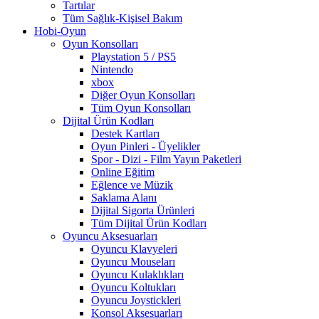
Tartılar
Tüm Sağlık-Kişisel Bakım
Hobi-Oyun
Oyun Konsolları
Playstation 5 / PS5
Nintendo
xbox
Diğer Oyun Konsolları
Tüm Oyun Konsolları
Dijital Ürün Kodları
Destek Kartları
Oyun Pinleri - Üyelikler
Spor - Dizi - Film Yayın Paketleri
Online Eğitim
Eğlence ve Müzik
Saklama Alanı
Dijital Sigorta Ürünleri
Tüm Dijital Ürün Kodları
Oyuncu Aksesuarları
Oyuncu Klavyeleri
Oyuncu Mouseları
Oyuncu Kulaklıkları
Oyuncu Koltukları
Oyuncu Joystickleri
Konsol Aksesuarları