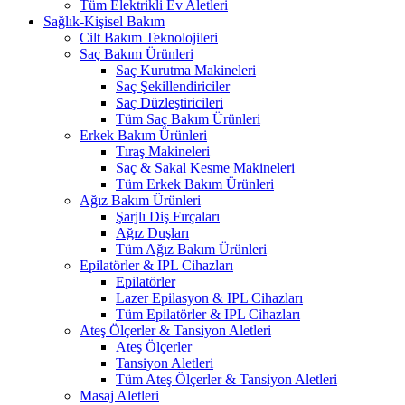
Tüm Elektrikli Ev Aletleri
Sağlık-Kişisel Bakım
Cilt Bakım Teknolojileri
Saç Bakım Ürünleri
Saç Kurutma Makineleri
Saç Şekillendiriciler
Saç Düzleştiricileri
Tüm Saç Bakım Ürünleri
Erkek Bakım Ürünleri
Tıraş Makineleri
Saç & Sakal Kesme Makineleri
Tüm Erkek Bakım Ürünleri
Ağız Bakım Ürünleri
Şarjlı Diş Fırçaları
Ağız Duşları
Tüm Ağız Bakım Ürünleri
Epilatörler & IPL Cihazları
Epilatörler
Lazer Epilasyon & IPL Cihazları
Tüm Epilatörler & IPL Cihazları
Ateş Ölçerler & Tansiyon Aletleri
Ateş Ölçerler
Tansiyon Aletleri
Tüm Ateş Ölçerler & Tansiyon Aletleri
Masaj Aletleri