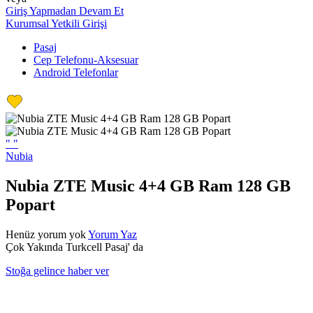
Giriş Yapmadan Devam Et
Kurumsal Yetkili Girişi
Pasaj
Cep Telefonu-Aksesuar
Android Telefonlar
"
"
Nubia
Nubia ZTE Music 4+4 GB Ram 128 GB
Popart
Henüz yorum yok
Yorum Yaz
Çok Yakında Turkcell Pasaj' da
Stoğa gelince haber ver