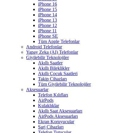
iPhone 16
iPhone 15
iPhone 14
iPhone 13
iPhone 12
iPhone 11
iPhone SE
Tüm Apple Telefonlar
Android Telefonlar
Yapay Zeka (AI) Telefonlar
Giyilebilir Teknolojiler
Akıllı Saatler
Akıllı Bileklikler
Akıllı Çocuk Saatleri
Takip Cihazları
Tüm Giyilebilir Teknolojiler
Aksesuarlar
Telefon Kılıfları
AirPods
Kulaklıklar
Akıllı Saat Aksesuarları
AirPods Aksesuarları
Ekran Koruyucular
Şarj Cihazları
Telefon Tutucular