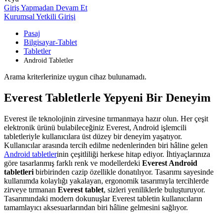
Giriş Yapmadan Devam Et
Kurumsal Yetkili Girişi
Pasaj
Bilgisayar-Tablet
Tabletler
Android Tabletler
Arama kriterlerinize uygun cihaz bulunamadı.
Everest Tabletlerle Yepyeni Bir Deneyim
Everest ile teknolojinin zirvesine tırmanmaya hazır olun. Her çeşit
elektronik ürünü bulabileceğiniz Everest, Android işlemcili
tabletleriyle kullanıcılara üst düzey bir deneyim yaşatıyor.
Kullanıcılar arasında tercih edilme nedenlerinden biri hâline gelen
Android tabletler
inin çeşitliliği herkese hitap ediyor. İhtiyaçlarınıza
göre tasarlanmış farklı renk ve modellerdeki
Everest Android
tabletleri
birbirinden cazip özellikle donatılıyor. Tasarımı sayesinde
kullanımda kolaylığı yakalayan, ergonomik tasarımıyla tercihlerde
zirveye tırmanan
Everest tablet
, sizleri yeniliklerle buluşturuyor.
Tasarımındaki modern dokunuşlar Everest tabletin kullanıcıların
tamamlayıcı aksesuarlarından biri hâline gelmesini sağlıyor.