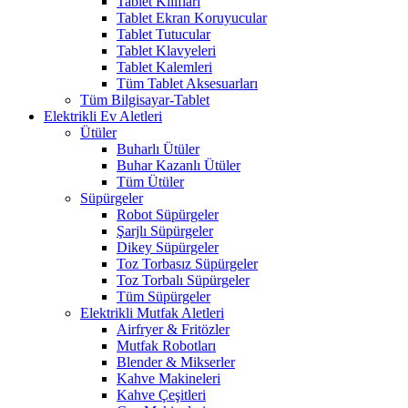
Tablet Kılıfları
Tablet Ekran Koruyucular
Tablet Tutucular
Tablet Klavyeleri
Tablet Kalemleri
Tüm Tablet Aksesuarları
Tüm Bilgisayar-Tablet
Elektrikli Ev Aletleri
Ütüler
Buharlı Ütüler
Buhar Kazanlı Ütüler
Tüm Ütüler
Süpürgeler
Robot Süpürgeler
Şarjlı Süpürgeler
Dikey Süpürgeler
Toz Torbasız Süpürgeler
Toz Torbalı Süpürgeler
Tüm Süpürgeler
Elektrikli Mutfak Aletleri
Airfryer & Fritözler
Mutfak Robotları
Blender & Mikserler
Kahve Makineleri
Kahve Çeşitleri