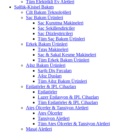
Tüm Elektrikli Ev Aletleri
Sağlık-Kişisel Bakım
Cilt Bakım Teknolojileri
Saç Bakım Ürünleri
Saç Kurutma Makineleri
Saç Şekillendiriciler
Saç Düzleştiricileri
Tüm Saç Bakım Ürünleri
Erkek Bakım Ürünleri
Tıraş Makineleri
Saç & Sakal Kesme Makineleri
Tüm Erkek Bakım Ürünleri
Ağız Bakım Ürünleri
Şarjlı Diş Fırçaları
Ağız Duşları
Tüm Ağız Bakım Ürünleri
Epilatörler & IPL Cihazları
Epilatörler
Lazer Epilasyon & IPL Cihazları
Tüm Epilatörler & IPL Cihazları
Ateş Ölçerler & Tansiyon Aletleri
Ateş Ölçerler
Tansiyon Aletleri
Tüm Ateş Ölçerler & Tansiyon Aletleri
Masaj Aletleri