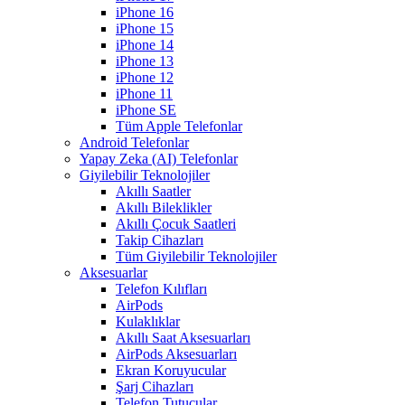
iPhone 16
iPhone 15
iPhone 14
iPhone 13
iPhone 12
iPhone 11
iPhone SE
Tüm Apple Telefonlar
Android Telefonlar
Yapay Zeka (AI) Telefonlar
Giyilebilir Teknolojiler
Akıllı Saatler
Akıllı Bileklikler
Akıllı Çocuk Saatleri
Takip Cihazları
Tüm Giyilebilir Teknolojiler
Aksesuarlar
Telefon Kılıfları
AirPods
Kulaklıklar
Akıllı Saat Aksesuarları
AirPods Aksesuarları
Ekran Koruyucular
Şarj Cihazları
Telefon Tutucular