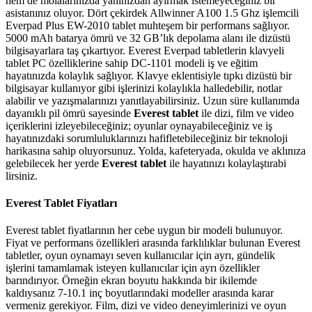
hem de molalarınızda yanınızdan ayırmak istemeyeceğiniz bir
asistanınız oluyor. Dört çekirdek Allwinner A100 1.5 Ghz işlemcili
Everpad Plus EW-2010 tablet muhteşem bir performans sağlıyor.
5000 mAh batarya ömrü ve 32 GB’lık depolama alanı ile dizüstü
bilgisayarlara taş çıkartıyor. Everest Everpad tabletlerin klavyeli
tablet PC özelliklerine sahip DC-1101 modeli iş ve eğitim
hayatınızda kolaylık sağlıyor. Klavye eklentisiyle tıpkı dizüstü bir
bilgisayar kullanıyor gibi işlerinizi kolaylıkla halledebilir, notlar
alabilir ve yazışmalarınızı yanıtlayabilirsiniz. Uzun süre kullanımda
dayanıklı pil ömrü sayesinde
Everest tablet
ile dizi, film ve video
içeriklerini izleyebileceğiniz; oyunlar oynayabileceğiniz ve iş
hayatınızdaki sorumluluklarınızı hafifletebileceğiniz bir teknoloji
harikasına sahip oluyorsunuz. Yolda, kafeteryada, okulda ve aklınıza
gelebilecek her yerde
Everest tablet
ile hayatınızı kolaylaştırabi​
lirsiniz.
Everest Tablet Fiyatları
Everest tablet fiyatlarının her cebe uygun bir modeli bulunuyor.
Fiyat ve performans özellikleri arasında farklılıklar bulunan Everest
tabletler, oyun oynamayı seven kullanıcılar için ayrı, gündelik
işlerini tamamlamak isteyen kullanıcılar için ayrı özellikler
barındırıyor. Örneğin ekran boyutu hakkında bir ikilemde
kaldıysanız 7-10.1 inç boyutlarındaki modeller arasında karar
vermeniz gerekiyor. Film, dizi ve video deneyimlerinizi ve oyun