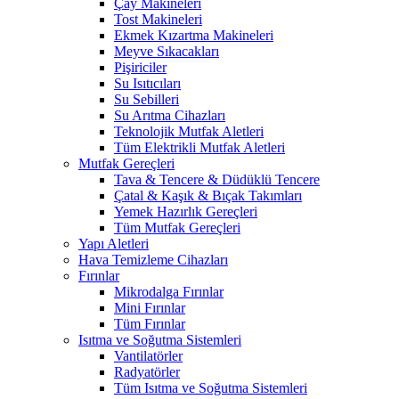
Çay Makineleri
Tost Makineleri
Ekmek Kızartma Makineleri
Meyve Sıkacakları
Pişiriciler
Su Isıtıcıları
Su Sebilleri
Su Arıtma Cihazları
Teknolojik Mutfak Aletleri
Tüm Elektrikli Mutfak Aletleri
Mutfak Gereçleri
Tava & Tencere & Düdüklü Tencere
Çatal & Kaşık & Bıçak Takımları
Yemek Hazırlık Gereçleri
Tüm Mutfak Gereçleri
Yapı Aletleri
Hava Temizleme Cihazları
Fırınlar
Mikrodalga Fırınlar
Mini Fırınlar
Tüm Fırınlar
Isıtma ve Soğutma Sistemleri
Vantilatörler
Radyatörler
Tüm Isıtma ve Soğutma Sistemleri