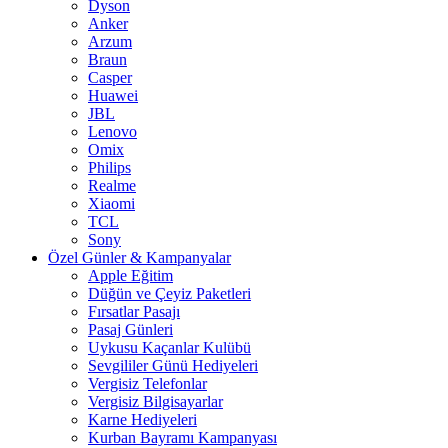
Dyson
Anker
Arzum
Braun
Casper
Huawei
JBL
Lenovo
Omix
Philips
Realme
Xiaomi
TCL
Sony
Özel Günler & Kampanyalar
Apple Eğitim
Düğün ve Çeyiz Paketleri
Fırsatlar Pasajı
Pasaj Günleri
Uykusu Kaçanlar Kulübü
Sevgililer Günü Hediyeleri
Vergisiz Telefonlar
Vergisiz Bilgisayarlar
Karne Hediyeleri
Kurban Bayramı Kampanyası