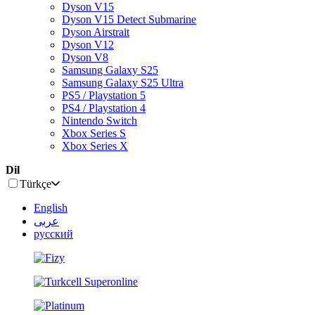
Dyson V15
Dyson V15 Detect Submarine
Dyson Airstrait
Dyson V12
Dyson V8
Samsung Galaxy S25
Samsung Galaxy S25 Ultra
PS5 / Playstation 5
PS4 / Playstation 4
Nintendo Switch
Xbox Series S
Xbox Series X
Dil
Türkçe
English
عربى
русский