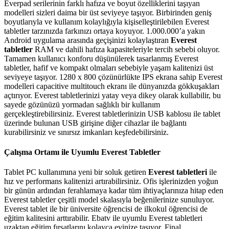
Everpad serilerinin farklı hafıza ve boyut özelliklerini taşıyan
modelleri sizleri daima bir üst seviyeye taşıyor. Birbirinden geniş
boyutlarıyla ve kullanım kolaylığıyla kişiselleştirilebilen Everest
tabletler tarzınızda farkınızı ortaya koyuyor. 1.000.000’a yakın
Android uygulama arasında geçişinizi kolaylaştıran
Everest
tabletler
RAM ve dahili hafıza kapasiteleriyle tercih sebebi oluyor.
Tamamen kullanıcı konforu düşünülerek tasarlanmış Everest
tabletler, hafif ve kompakt olmaları sebebiyle yaşam kalitenizi üst
seviyeye taşıyor. 1280 x 800 çözünürlükte IPS ekrana sahip Everest
modelleri capacitive multitouch ekranı ile dünyanızda gökkuşakları
açtırıyor. Everest tabletlerinizi yatay veya dikey olarak kullabilir, bu
sayede gözünüzü yormadan sağlıklı bir kullanım
gerçekleştirebilirsiniz. Everest tabletlerinizin USB kablosu ile tablet
üzerinde bulunan USB girişine diğer cihazlar ile bağlantı
kurabilirsiniz ve sınırsız imkanları keşfedebilirsiniz.
Çalışma Ortamı ile Uyumlu Everest Tabletler
Tablet PC kullanımına yeni bir soluk getiren
Everest tabletleri
ile
hız ve performans kalitenizi artırabilirsiniz. Ofis işlerinizden yoğun
bir günün ardından ferahlamaya kadar tüm ihtiyaçlarınıza hitap eden
Everest tabletler çeşitli model skalasıyla beğenilerinize sunuluyor.
Everest tablet ile bir üniversite öğrencisi de ilkokul öğrencisi de
eğitim kalitesini arttırabilir. Ebatv ile uyumlu Everest tabletleri
uzaktan eğitim fırsatlarını kolayca evinize taşıyor. Final