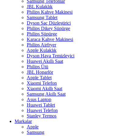
Samsung Telefonlar
JBL Kulaklık
Philips Kahve Makinesi
Samsung Tablet
Dyson Saç Düzleştirici
Philips Dikey Süpürge
Philips Süpürge
Karaca Kahve Makinesi
Philips Airfryer
Apple Kulaklık
Dyson Hava Temizleyici
Huawei Akıllı Saat
Philips Ütü
JBL Hoparlör
Apple Tablet
Xiaomi Telefon
Xiaomi Akıllı Saat
Samsung Akıllı Saat
Asus Laptop
Huawei Tablet
Huawei Telefon
Stanley Termos
Markalar
Apple
Samsung