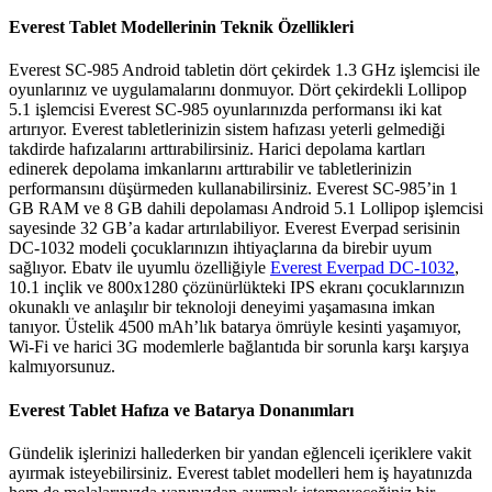
Everest Tablet Modellerinin Teknik Özellikleri
Everest SC-985 Android tabletin dört çekirdek 1.3 GHz işlemcisi ile
oyunlarınız ve uygulamalarını donmuyor. Dört çekirdekli Lollipop
5.1 işlemcisi Everest SC-985 oyunlarınızda performansı iki kat
artırıyor. Everest tabletlerinizin sistem hafızası yeterli gelmediği
takdirde hafızalarını arttırabilirsiniz. Harici depolama kartları
edinerek depolama imkanlarını arttırabilir ve tabletlerinizin
performansını düşürmeden kullanabilirsiniz. Everest SC-985’in 1
GB RAM ve 8 GB dahili depolaması Android 5.1 Lollipop işlemcisi
sayesinde 32 GB’a kadar artırılabiliyor. Everest Everpad serisinin
DC-1032 modeli çocuklarınızın ihtiyaçlarına da birebir uyum
sağlıyor. Ebatv ile uyumlu özelliğiyle
Everest Everpad DC-1032
,
10.1 inçlik ve 800x1280 çözünürlükteki IPS ekranı çocuklarınızın
okunaklı ve anlaşılır bir teknoloji deneyimi yaşamasına imkan
tanıyor. Üstelik 4500 mAh’lık batarya ömrüyle kesinti yaşamıyor,
Wi-Fi ve harici 3G modemlerle bağlantıda bir sorunla karşı karşıya
kalmıyorsunuz.
Everest Tablet Hafıza ve Batarya Donanımları
Gündelik işlerinizi hallederken bir yandan eğlenceli içeriklere vakit
ayırmak isteyebilirsiniz. Everest tablet modelleri hem iş hayatınızda