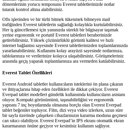
dönemlerinin yorucu temposunu Everest tabletlerinizde notlar
tutarak kontrol altına alabilirsiniz.
Ofis işlerinden ve bir türlü bitmek tükenmek bilmeyen mail
trafiğinden Everest tabletlerin sağladığı kolaylıkla kurtulabilirsiniz.
Her iş güncellemesi için yanınızda sürekli bir bilgisayar taşımak
yerine ergonomik ve portatif Everest tabletleri beraberinizde
getirebilirsiniz. Yüksek çözünürlüklü görüntü kalitesi ve hızlı
internet bağlantısı sayesinde Everest tabletlerinizden toplantılarınızda
yararlanabilirsiniz. Kullanımı kolay arayüzü sayesinde notlarınıza,
tablolarınıza ve verilerinize kolayca ulaşabilirsiniz. Görüşmeleriniz
arasında geçiş yaparak toplantılarınıza ara vermeden katılabilirsiniz.
Everest Tablet Özellikleri
Everest Android tabletler kullanıcıların isteklerini ön plana çıkaran
ve ihtiyaçlarına hitap eden özellikleri ile dikkat çekiyor. Everest
Everpad tablet modelleri gündelik kullanımda kullanıcıların asistanı
oluyor. Kompakt görünümünü, taşınabilirliğini ve ergonomik
yapısını 7 inç boyutlarında olmasına borçlu olan Everest Everpad
tablet beğeniler topluyor. Film, dizi veya video izlerken, uzun süre
bir sayfa üzerinde çalışırken cihazlarınızın kararma moduna geçmesi
can sıkıcı olabiliyor. Everest Everpad’in IPS ekranı otomatik ekran
kararmasının önüne geçiyor ve kesintisiz kullanım sağlıyor.