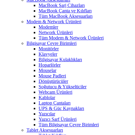
MacBook Şarj Cihazları
MacBook Çanta ve Kılıfları
Tüm MacBook Aksesuarları
Modem & Network Ürünleri
Modemler
Network Ürünleri
Tüm Modem & Network Ürünleri
Bilgisayar Çevre Birimleri
Monitörler
Klavyeler
BiIgisayar Kulaklıkları
Hoparlörler
Mouselar
Mouse Padleri
Dönüştürücüler
Soğutucu & Yükselticiler
Webcam Ürünleri
Kablolar
Laptop Çantaları
UPS & Güç Kaynakları
Yazıcılar
Yazıcı Sarf Ürünleri
Tüm Bilgisayar Çevre Birimleri
Tablet Aksesuarları