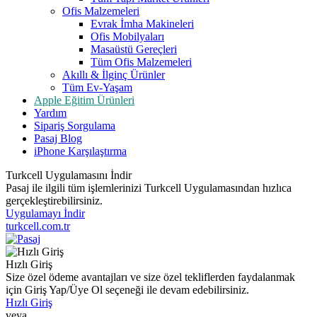
Ofis Malzemeleri
Evrak İmha Makineleri
Ofis Mobilyaları
Masaüstü Gereçleri
Tüm Ofis Malzemeleri
Akıllı & İlginç Ürünler
Tüm Ev-Yaşam
Apple Eğitim Ürünleri
Yardım
Sipariş Sorgulama
Pasaj Blog
iPhone Karşılaştırma
Turkcell Uygulamasını İndir
Pasaj ile ilgili tüm işlemlerinizi Turkcell Uygulamasından hızlıca
gerçekleştirebilirsiniz.
Uygulamayı İndir
turkcell.com.tr
Hızlı Giriş
Size özel ödeme avantajları ve size özel tekliflerden faydalanmak
için Giriş Yap/Üye Ol seçeneği ile devam edebilirsiniz.
Hızlı Giriş
veya