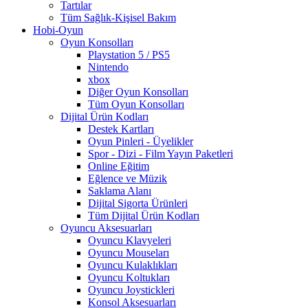
Tartılar
Tüm Sağlık-Kişisel Bakım
Hobi-Oyun
Oyun Konsolları
Playstation 5 / PS5
Nintendo
xbox
Diğer Oyun Konsolları
Tüm Oyun Konsolları
Dijital Ürün Kodları
Destek Kartları
Oyun Pinleri - Üyelikler
Spor - Dizi - Film Yayın Paketleri
Online Eğitim
Eğlence ve Müzik
Saklama Alanı
Dijital Sigorta Ürünleri
Tüm Dijital Ürün Kodları
Oyuncu Aksesuarları
Oyuncu Klavyeleri
Oyuncu Mouseları
Oyuncu Kulaklıkları
Oyuncu Koltukları
Oyuncu Joystickleri
Konsol Aksesuarları