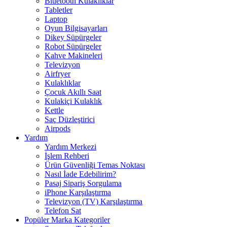
Bluetooth Kulaklıklar
Tabletler
Laptop
Oyun Bilgisayarları
Dikey Süpürgeler
Robot Süpürgeler
Kahve Makineleri
Televizyon
Airfryer
Kulaklıklar
Çocuk Akıllı Saat
Kulakiçi Kulaklık
Kettle
Saç Düzleştirici
Airpods
Yardım
Yardım Merkezi
İşlem Rehberi
Ürün Güvenliği Temas Noktası
Nasıl İade Edebilirim?
Pasaj Sipariş Sorgulama
iPhone Karşılaştırma
Televizyon (TV) Karşılaştırma
Telefon Sat
Popüler Marka Kategoriler