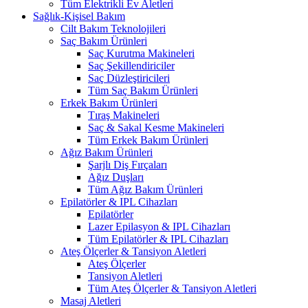
Tüm Elektrikli Ev Aletleri
Sağlık-Kişisel Bakım
Cilt Bakım Teknolojileri
Saç Bakım Ürünleri
Saç Kurutma Makineleri
Saç Şekillendiriciler
Saç Düzleştiricileri
Tüm Saç Bakım Ürünleri
Erkek Bakım Ürünleri
Tıraş Makineleri
Saç & Sakal Kesme Makineleri
Tüm Erkek Bakım Ürünleri
Ağız Bakım Ürünleri
Şarjlı Diş Fırçaları
Ağız Duşları
Tüm Ağız Bakım Ürünleri
Epilatörler & IPL Cihazları
Epilatörler
Lazer Epilasyon & IPL Cihazları
Tüm Epilatörler & IPL Cihazları
Ateş Ölçerler & Tansiyon Aletleri
Ateş Ölçerler
Tansiyon Aletleri
Tüm Ateş Ölçerler & Tansiyon Aletleri
Masaj Aletleri