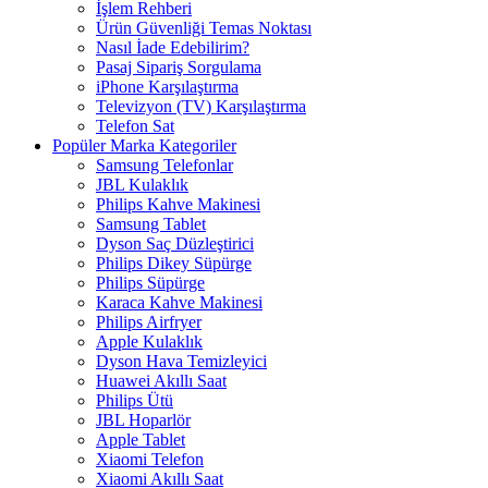
İşlem Rehberi
Ürün Güvenliği Temas Noktası
Nasıl İade Edebilirim?
Pasaj Sipariş Sorgulama
iPhone Karşılaştırma
Televizyon (TV) Karşılaştırma
Telefon Sat
Popüler Marka Kategoriler
Samsung Telefonlar
JBL Kulaklık
Philips Kahve Makinesi
Samsung Tablet
Dyson Saç Düzleştirici
Philips Dikey Süpürge
Philips Süpürge
Karaca Kahve Makinesi
Philips Airfryer
Apple Kulaklık
Dyson Hava Temizleyici
Huawei Akıllı Saat
Philips Ütü
JBL Hoparlör
Apple Tablet
Xiaomi Telefon
Xiaomi Akıllı Saat