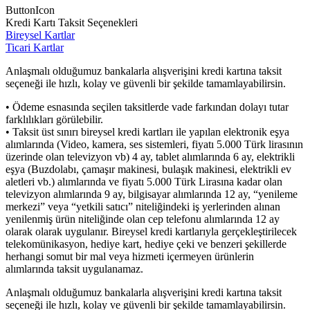
ButtonIcon
Kredi Kartı Taksit Seçenekleri
Bireysel Kartlar
Ticari Kartlar
Anlaşmalı olduğumuz bankalarla alışverişini kredi kartına taksit
seçeneği ile hızlı, kolay ve güvenli bir şekilde tamamlayabilirsin.
• Ödeme esnasında seçilen taksitlerde vade farkından dolayı tutar
farklılıkları görülebilir.
• Taksit üst sınırı bireysel kredi kartları ile yapılan elektronik eşya
alımlarında (Video, kamera, ses sistemleri, fiyatı 5.000 Türk lirasının
üzerinde olan televizyon vb) 4 ay, tablet alımlarında 6 ay, elektrikli
eşya (Buzdolabı, çamaşır makinesi, bulaşık makinesi, elektrikli ev
aletleri vb.) alımlarında ve fiyatı 5.000 Türk Lirasına kadar olan
televizyon alımlarında 9 ay, bilgisayar alımlarında 12 ay, “yenileme
merkezi” veya “yetkili satıcı” niteliğindeki iş yerlerinden alınan
yenilenmiş ürün niteliğinde olan cep telefonu alımlarında 12 ay
olarak olarak uygulanır. Bireysel kredi kartlarıyla gerçekleştirilecek
telekomünikasyon, hediye kart, hediye çeki ve benzeri şekillerde
herhangi somut bir mal veya hizmeti içermeyen ürünlerin
alımlarında taksit uygulanamaz.
Anlaşmalı olduğumuz bankalarla alışverişini kredi kartına taksit
seçeneği ile hızlı, kolay ve güvenli bir şekilde tamamlayabilirsin.