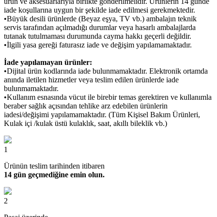
ürün ve aksesuarlarıyla birlikte gönderilmelidir. Ürünlerin 14 günde
iade koşullarına uygun bir şekilde iade edilmesi gerekmektedir.
•Büyük desili ürünlerde (Beyaz eşya, TV vb.) ambalajın teknik
servis tarafından açılmadığı durumlar veya hasarlı ambalajlarda
tutanak tutulmaması durumunda cayma hakkı geçerli değildir.
•İlgili yasa gereği faturasız iade ve değişim yapılamamaktadır.
İade yapılamayan ürünler:
•Dijital ürün kodlarında iade bulunmamaktadır. Elektronik ortamda
anında iletilen hizmetler veya teslim edilen ürünlerde iade
bulunmamaktadır.
•Kullanım esnasında vücut ile birebir temas gerektiren ve kullanımla
beraber sağlık açısından tehlike arz edebilen ürünlerin
iadesi/değişimi yapılamamaktadır. (Tüm Kişisel Bakım Ürünleri,
Kulak içi /kulak üstü kulaklık, saat, akıllı bileklik vb.)
1
Ürünün teslim tarihinden itibaren
14 gün geçmediğine emin olun.
2