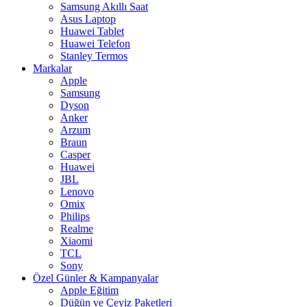
Samsung Akıllı Saat
Asus Laptop
Huawei Tablet
Huawei Telefon
Stanley Termos
Markalar
Apple
Samsung
Dyson
Anker
Arzum
Braun
Casper
Huawei
JBL
Lenovo
Omix
Philips
Realme
Xiaomi
TCL
Sony
Özel Günler & Kampanyalar
Apple Eğitim
Düğün ve Çeyiz Paketleri