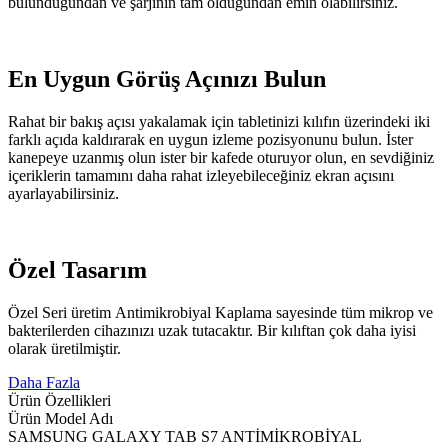
bulunduğundan ve şarjının tam olduğundan emin olabilirsiniz.
En Uygun Görüş Açınızı Bulun
Rahat bir bakış açısı yakalamak için tabletinizi kılıfın üzerindeki iki
farklı açıda kaldırarak en uygun izleme pozisyonunu bulun. İster
kanepeye uzanmış olun ister bir kafede oturuyor olun, en sevdiğiniz
içeriklerin tamamını daha rahat izleyebileceğiniz ekran açısını
ayarlayabilirsiniz.
Özel Tasarım
Özel Seri üretim Antimikrobiyal Kaplama sayesinde tüm mikrop ve
bakterilerden cihazınızı uzak tutacaktır. Bir kılıftan çok daha iyisi
olarak üretilmiştir.
Daha Fazla
Ürün Özellikleri
Ürün Model Adı
SAMSUNG GALAXY TAB S7 ANTİMİKROBİYAL