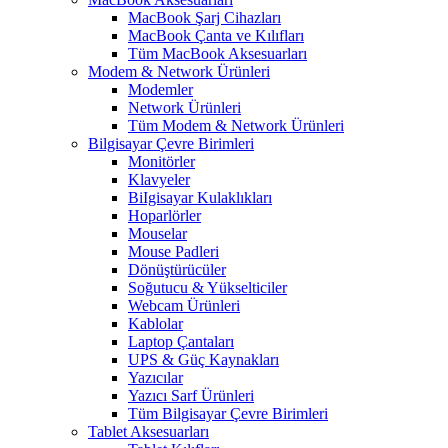
MacBook Şarj Cihazları
MacBook Çanta ve Kılıfları
Tüm MacBook Aksesuarları
Modem & Network Ürünleri
Modemler
Network Ürünleri
Tüm Modem & Network Ürünleri
Bilgisayar Çevre Birimleri
Monitörler
Klavyeler
BiIgisayar Kulaklıkları
Hoparlörler
Mouselar
Mouse Padleri
Dönüştürücüler
Soğutucu & Yükselticiler
Webcam Ürünleri
Kablolar
Laptop Çantaları
UPS & Güç Kaynakları
Yazıcılar
Yazıcı Sarf Ürünleri
Tüm Bilgisayar Çevre Birimleri
Tablet Aksesuarları