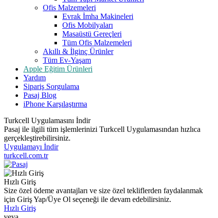
Ofis Malzemeleri
Evrak İmha Makineleri
Ofis Mobilyaları
Masaüstü Gereçleri
Tüm Ofis Malzemeleri
Akıllı & İlginç Ürünler
Tüm Ev-Yaşam
Apple Eğitim Ürünleri
Yardım
Sipariş Sorgulama
Pasaj Blog
iPhone Karşılaştırma
Turkcell Uygulamasını İndir
Pasaj ile ilgili tüm işlemlerinizi Turkcell Uygulamasından hızlıca
gerçekleştirebilirsiniz.
Uygulamayı İndir
turkcell.com.tr
Hızlı Giriş
Size özel ödeme avantajları ve size özel tekliflerden faydalanmak
için Giriş Yap/Üye Ol seçeneği ile devam edebilirsiniz.
Hızlı Giriş
veya