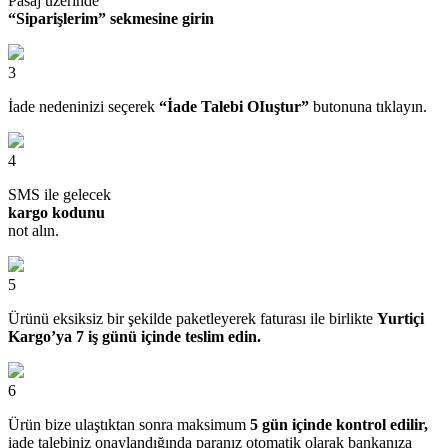
Pasaj üzerinde
“Siparişlerim” sekmesine girin
3
İade nedeninizi seçerek
“İade Talebi OIuştur”
butonuna tıklayın.
4
SMS ile gelecek
kargo kodunu
not alın.
5
Ürünü eksiksiz bir şekilde paketleyerek faturası ile birlikte
Yurtiçi
Kargo’ya 7 iş günü içinde teslim edin.
6
Ürün bize ulaştıktan sonra maksimum
5 gün içinde kontrol edilir,
iade talebiniz onaylandığında paranız otomatik olarak bankanıza