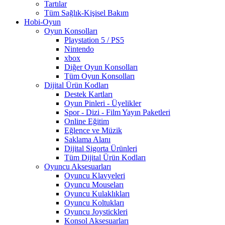
Tartılar
Tüm Sağlık-Kişisel Bakım
Hobi-Oyun
Oyun Konsolları
Playstation 5 / PS5
Nintendo
xbox
Diğer Oyun Konsolları
Tüm Oyun Konsolları
Dijital Ürün Kodları
Destek Kartları
Oyun Pinleri - Üyelikler
Spor - Dizi - Film Yayın Paketleri
Online Eğitim
Eğlence ve Müzik
Saklama Alanı
Dijital Sigorta Ürünleri
Tüm Dijital Ürün Kodları
Oyuncu Aksesuarları
Oyuncu Klavyeleri
Oyuncu Mouseları
Oyuncu Kulaklıkları
Oyuncu Koltukları
Oyuncu Joystickleri
Konsol Aksesuarları