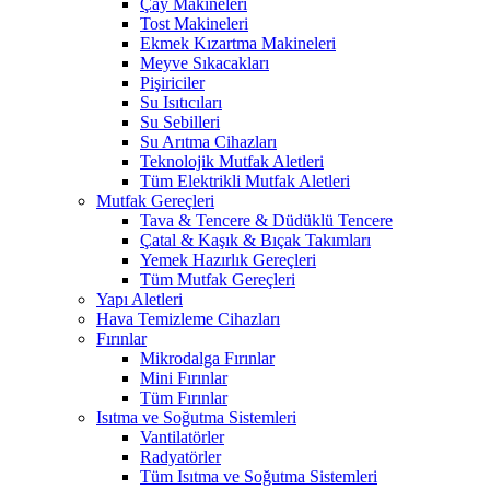
Çay Makineleri
Tost Makineleri
Ekmek Kızartma Makineleri
Meyve Sıkacakları
Pişiriciler
Su Isıtıcıları
Su Sebilleri
Su Arıtma Cihazları
Teknolojik Mutfak Aletleri
Tüm Elektrikli Mutfak Aletleri
Mutfak Gereçleri
Tava & Tencere & Düdüklü Tencere
Çatal & Kaşık & Bıçak Takımları
Yemek Hazırlık Gereçleri
Tüm Mutfak Gereçleri
Yapı Aletleri
Hava Temizleme Cihazları
Fırınlar
Mikrodalga Fırınlar
Mini Fırınlar
Tüm Fırınlar
Isıtma ve Soğutma Sistemleri
Vantilatörler
Radyatörler
Tüm Isıtma ve Soğutma Sistemleri