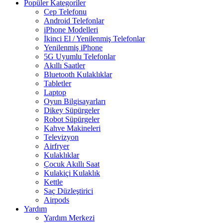
Popüler Kategoriler
Cep Telefonu
Android Telefonlar
iPhone Modelleri
İkinci El / Yenilenmiş Telefonlar
Yenilenmiş iPhone
5G Uyumlu Telefonlar
Akıllı Saatler
Bluetooth Kulaklıklar
Tabletler
Laptop
Oyun Bilgisayarları
Dikey Süpürgeler
Robot Süpürgeler
Kahve Makineleri
Televizyon
Airfryer
Kulaklıklar
Çocuk Akıllı Saat
Kulakiçi Kulaklık
Kettle
Saç Düzleştirici
Airpods
Yardım
Yardım Merkezi