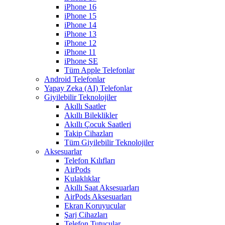
iPhone 16
iPhone 15
iPhone 14
iPhone 13
iPhone 12
iPhone 11
iPhone SE
Tüm Apple Telefonlar
Android Telefonlar
Yapay Zeka (AI) Telefonlar
Giyilebilir Teknolojiler
Akıllı Saatler
Akıllı Bileklikler
Akıllı Çocuk Saatleri
Takip Cihazları
Tüm Giyilebilir Teknolojiler
Aksesuarlar
Telefon Kılıfları
AirPods
Kulaklıklar
Akıllı Saat Aksesuarları
AirPods Aksesuarları
Ekran Koruyucular
Şarj Cihazları
Telefon Tutucular