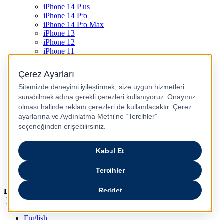
iPhone 14 Plus
iPhone 14 Pro
iPhone 14 Pro Max
iPhone 13
iPhone 12
iPhone 11
iPhone SE
Dyson Airwrap
Dyson V15
Dyson V15 Detect Submarine
Dyson Airstrait
Dyson V12
Dyson V8
Samsung Galaxy S25
Samsung Galaxy S25 Ultra
PS5 / Playstation 5
PS4 / Playstation 4
Nintendo Switch
Xbox Series S
Xbox Series X
Dil
Türkçe
English