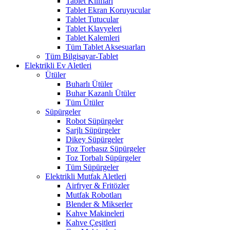
Tablet Kılıfları
Tablet Ekran Koruyucular
Tablet Tutucular
Tablet Klavyeleri
Tablet Kalemleri
Tüm Tablet Aksesuarları
Tüm Bilgisayar-Tablet
Elektrikli Ev Aletleri
Ütüler
Buharlı Ütüler
Buhar Kazanlı Ütüler
Tüm Ütüler
Süpürgeler
Robot Süpürgeler
Şarjlı Süpürgeler
Dikey Süpürgeler
Toz Torbasız Süpürgeler
Toz Torbalı Süpürgeler
Tüm Süpürgeler
Elektrikli Mutfak Aletleri
Airfryer & Fritözler
Mutfak Robotları
Blender & Mikserler
Kahve Makineleri
Kahve Çeşitleri