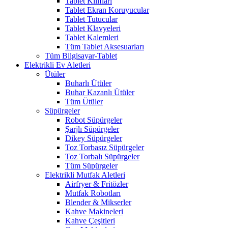
Tablet Kılıfları
Tablet Ekran Koruyucular
Tablet Tutucular
Tablet Klavyeleri
Tablet Kalemleri
Tüm Tablet Aksesuarları
Tüm Bilgisayar-Tablet
Elektrikli Ev Aletleri
Ütüler
Buharlı Ütüler
Buhar Kazanlı Ütüler
Tüm Ütüler
Süpürgeler
Robot Süpürgeler
Şarjlı Süpürgeler
Dikey Süpürgeler
Toz Torbasız Süpürgeler
Toz Torbalı Süpürgeler
Tüm Süpürgeler
Elektrikli Mutfak Aletleri
Airfryer & Fritözler
Mutfak Robotları
Blender & Mikserler
Kahve Makineleri
Kahve Çeşitleri