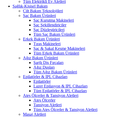
Tüm Elektrikli Ev Aletleri
Sağlık-Kişisel Bakım
Cilt Bakım Teknolojileri
Saç Bakım Ürünleri
Saç Kurutma Makineleri
Saç Şekillendiriciler
Saç Düzleştiricileri
Tüm Saç Bakım Ürünleri
Erkek Bakım Ürünleri
Tıraş Makineleri
Saç & Sakal Kesme Makineleri
Tüm Erkek Bakım Ürünleri
Ağız Bakım Ürünleri
Şarjlı Diş Fırçaları
Ağız Duşları
Tüm Ağız Bakım Ürünleri
Epilatörler & IPL Cihazları
Epilatörler
Lazer Epilasyon & IPL Cihazları
Tüm Epilatörler & IPL Cihazları
Ateş Ölçerler & Tansiyon Aletleri
Ateş Ölçerler
Tansiyon Aletleri
Tüm Ateş Ölçerler & Tansiyon Aletleri
Masaj Aletleri