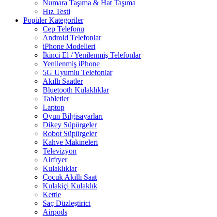
Numara Taşıma & Hat Taşıma
Hız Testi
Popüler Kategoriler
Cep Telefonu
Android Telefonlar
iPhone Modelleri
İkinci El / Yenilenmiş Telefonlar
Yenilenmiş iPhone
5G Uyumlu Telefonlar
Akıllı Saatler
Bluetooth Kulaklıklar
Tabletler
Laptop
Oyun Bilgisayarları
Dikey Süpürgeler
Robot Süpürgeler
Kahve Makineleri
Televizyon
Airfryer
Kulaklıklar
Çocuk Akıllı Saat
Kulakiçi Kulaklık
Kettle
Saç Düzleştirici
Airpods