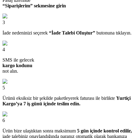
Pasaj üzerinde
“Siparişlerim” sekmesine girin
3
İade nedeninizi seçerek
“İade Talebi OIuştur”
butonuna tıklayın.
4
SMS ile gelecek
kargo kodunu
not alın.
5
Ürünü eksiksiz bir şekilde paketleyerek faturası ile birlikte
Yurtiçi
Kargo’ya 7 iş günü içinde teslim edin.
6
Ürün bize ulaştıktan sonra maksimum
5 gün içinde kontrol edilir,
iade talebiniz onaylandığında paranız otomatik olarak bankanıza