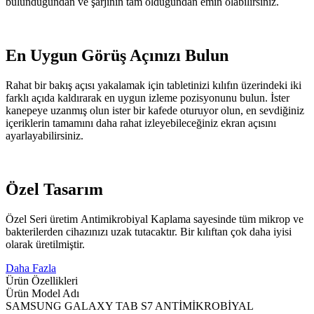
bulunduğundan ve şarjının tam olduğundan emin olabilirsiniz.
En Uygun Görüş Açınızı Bulun
Rahat bir bakış açısı yakalamak için tabletinizi kılıfın üzerindeki iki
farklı açıda kaldırarak en uygun izleme pozisyonunu bulun. İster
kanepeye uzanmış olun ister bir kafede oturuyor olun, en sevdiğiniz
içeriklerin tamamını daha rahat izleyebileceğiniz ekran açısını
ayarlayabilirsiniz.
Özel Tasarım
Özel Seri üretim Antimikrobiyal Kaplama sayesinde tüm mikrop ve
bakterilerden cihazınızı uzak tutacaktır. Bir kılıftan çok daha iyisi
olarak üretilmiştir.
Daha Fazla
Ürün Özellikleri
Ürün Model Adı
SAMSUNG GALAXY TAB S7 ANTİMİKROBİYAL