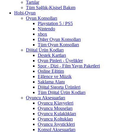
Tartılar
Tüm Sağlık-Kişisel Bakım
Hobi-Oyun
Oyun Konsolları
Playstation 5 / PS5
Nintendo
xbox
Diğer Oyun Konsolları
Tüm Oyun Konsolları
Dijital Ürün Kodları
Destek Kartları
Oyun Pinleri - Üyelikler
Spor - Dizi - Film Yayın Paketleri
Online Eğitim
Eğlence ve Müzik
Saklama Alanı
Dijital Sigorta Ürünleri
Tüm Dijital Ürün Kodları
Oyuncu Aksesuarları
Oyuncu Klavyeleri
Oyuncu Mouseları
Oyuncu Kulaklıkları
Oyuncu Koltukları
Oyuncu Joystickleri
Konsol Aksesuarları