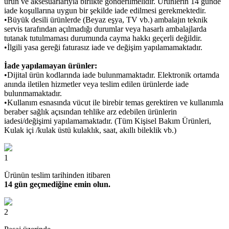
ürün ve aksesuarlarıyla birlikte gönderilmelidir. Ürünlerin 14 günde
iade koşullarına uygun bir şekilde iade edilmesi gerekmektedir.
•Büyük desili ürünlerde (Beyaz eşya, TV vb.) ambalajın teknik
servis tarafından açılmadığı durumlar veya hasarlı ambalajlarda
tutanak tutulmaması durumunda cayma hakkı geçerli değildir.
•İlgili yasa gereği faturasız iade ve değişim yapılamamaktadır.
İade yapılamayan ürünler:
•Dijital ürün kodlarında iade bulunmamaktadır. Elektronik ortamda
anında iletilen hizmetler veya teslim edilen ürünlerde iade
bulunmamaktadır.
•Kullanım esnasında vücut ile birebir temas gerektiren ve kullanımla
beraber sağlık açısından tehlike arz edebilen ürünlerin
iadesi/değişimi yapılamamaktadır. (Tüm Kişisel Bakım Ürünleri,
Kulak içi /kulak üstü kulaklık, saat, akıllı bileklik vb.)
1
Ürünün teslim tarihinden itibaren
14 gün geçmediğine emin olun.
2