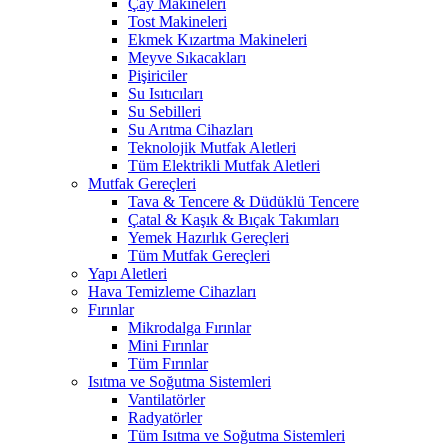
Çay Makineleri
Tost Makineleri
Ekmek Kızartma Makineleri
Meyve Sıkacakları
Pişiriciler
Su Isıtıcıları
Su Sebilleri
Su Arıtma Cihazları
Teknolojik Mutfak Aletleri
Tüm Elektrikli Mutfak Aletleri
Mutfak Gereçleri
Tava & Tencere & Düdüklü Tencere
Çatal & Kaşık & Bıçak Takımları
Yemek Hazırlık Gereçleri
Tüm Mutfak Gereçleri
Yapı Aletleri
Hava Temizleme Cihazları
Fırınlar
Mikrodalga Fırınlar
Mini Fırınlar
Tüm Fırınlar
Isıtma ve Soğutma Sistemleri
Vantilatörler
Radyatörler
Tüm Isıtma ve Soğutma Sistemleri