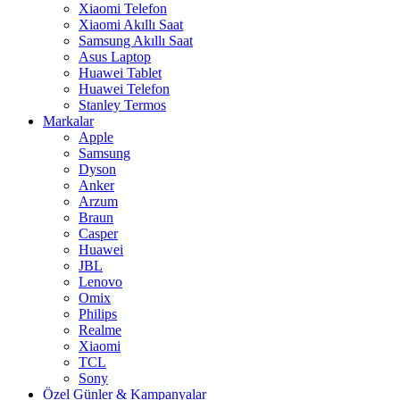
Xiaomi Telefon
Xiaomi Akıllı Saat
Samsung Akıllı Saat
Asus Laptop
Huawei Tablet
Huawei Telefon
Stanley Termos
Markalar
Apple
Samsung
Dyson
Anker
Arzum
Braun
Casper
Huawei
JBL
Lenovo
Omix
Philips
Realme
Xiaomi
TCL
Sony
Özel Günler & Kampanyalar