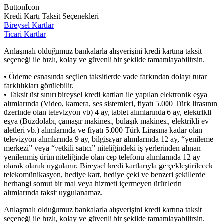
ButtonIcon
Kredi Kartı Taksit Seçenekleri
Bireysel Kartlar
Ticari Kartlar
Anlaşmalı olduğumuz bankalarla alışverişini kredi kartına taksit
seçeneği ile hızlı, kolay ve güvenli bir şekilde tamamlayabilirsin.
• Ödeme esnasında seçilen taksitlerde vade farkından dolayı tutar
farklılıkları görülebilir.
• Taksit üst sınırı bireysel kredi kartları ile yapılan elektronik eşya
alımlarında (Video, kamera, ses sistemleri, fiyatı 5.000 Türk lirasının
üzerinde olan televizyon vb) 4 ay, tablet alımlarında 6 ay, elektrikli
eşya (Buzdolabı, çamaşır makinesi, bulaşık makinesi, elektrikli ev
aletleri vb.) alımlarında ve fiyatı 5.000 Türk Lirasına kadar olan
televizyon alımlarında 9 ay, bilgisayar alımlarında 12 ay, “yenileme
merkezi” veya “yetkili satıcı” niteliğindeki iş yerlerinden alınan
yenilenmiş ürün niteliğinde olan cep telefonu alımlarında 12 ay
olarak olarak uygulanır. Bireysel kredi kartlarıyla gerçekleştirilecek
telekomünikasyon, hediye kart, hediye çeki ve benzeri şekillerde
herhangi somut bir mal veya hizmeti içermeyen ürünlerin
alımlarında taksit uygulanamaz.
Anlaşmalı olduğumuz bankalarla alışverişini kredi kartına taksit
seçeneği ile hızlı, kolay ve güvenli bir şekilde tamamlayabilirsin.