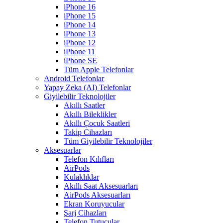
iPhone 16
iPhone 15
iPhone 14
iPhone 13
iPhone 12
iPhone 11
iPhone SE
Tüm Apple Telefonlar
Android Telefonlar
Yapay Zeka (AI) Telefonlar
Giyilebilir Teknolojiler
Akıllı Saatler
Akıllı Bileklikler
Akıllı Çocuk Saatleri
Takip Cihazları
Tüm Giyilebilir Teknolojiler
Aksesuarlar
Telefon Kılıfları
AirPods
Kulaklıklar
Akıllı Saat Aksesuarları
AirPods Aksesuarları
Ekran Koruyucular
Şarj Cihazları
Telefon Tutucular