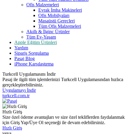
Ofis Malzemeleri
Evrak İmha Makineleri
Ofis Mobilyaları
Masaüstü Gereçleri
Tüm Ofis Malzemeleri
Akıllı & İlginç Ürünler
Tüm Ev-Yaşam
Apple Eğitim Ürünleri
Yardım
Sipariş Sorgulama
Pasaj Blog
iPhone Karşılaştırma
Turkcell Uygulamasını İndir
Pasaj ile ilgili tüm işlemlerinizi Turkcell Uygulamasından hızlıca
gerçekleştirebilirsiniz.
Uygulamayı İndir
turkcell.com.tr
Hızlı Giriş
Size özel ödeme avantajları ve size özel tekliflerden faydalanmak
için Giriş Yap/Üye Ol seçeneği ile devam edebilirsiniz.
Hızlı Giriş
veya