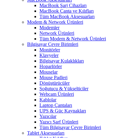
MacBook Şarj Cihazları
MacBook Çanta ve Kılıfları
Tüm MacBook Aksesuarları
Modem & Network Ürünleri
Modemler
Network Ürünleri
Tüm Modem & Network Ürünleri
Bilgisayar Çevre Birimleri
Monitörler
Klavyeler
BiIgisayar Kulaklıkları
Hoparlörler
Mouselar
Mouse Padleri
Dönüştürücüler
Soğutucu & Yükselticiler
Webcam Ürünleri
Kablolar
Laptop Çantaları
UPS & Güç Kaynakları
Yazıcılar
Yazıcı Sarf Ürünleri
Tüm Bilgisayar Çevre Birimleri
Tablet Aksesuarları