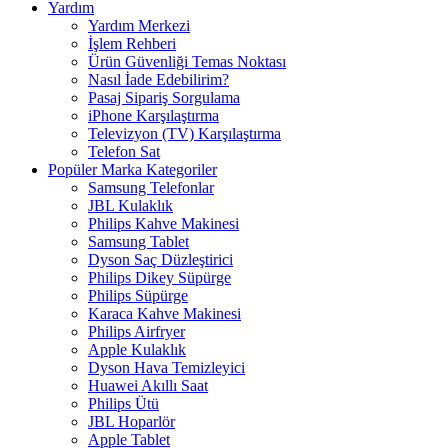
Yardım
Yardım Merkezi
İşlem Rehberi
Ürün Güvenliği Temas Noktası
Nasıl İade Edebilirim?
Pasaj Sipariş Sorgulama
iPhone Karşılaştırma
Televizyon (TV) Karşılaştırma
Telefon Sat
Popüler Marka Kategoriler
Samsung Telefonlar
JBL Kulaklık
Philips Kahve Makinesi
Samsung Tablet
Dyson Saç Düzleştirici
Philips Dikey Süpürge
Philips Süpürge
Karaca Kahve Makinesi
Philips Airfryer
Apple Kulaklık
Dyson Hava Temizleyici
Huawei Akıllı Saat
Philips Ütü
JBL Hoparlör
Apple Tablet