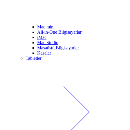
Mac mini
All-in-One Bilgisayarlar
iMac
Mac Studio
Masaüstü Bilgisayarlar
Kasalar
Tabletler