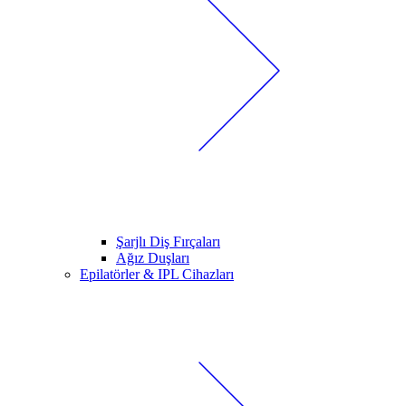
Şarjlı Diş Fırçaları
Ağız Duşları
Epilatörler & IPL Cihazları