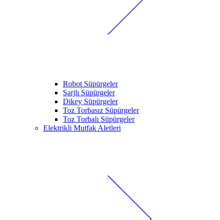
Robot Süpürgeler
Şarjlı Süpürgeler
Dikey Süpürgeler
Toz Torbasız Süpürgeler
Toz Torbalı Süpürgeler
Elektrikli Mutfak Aletleri