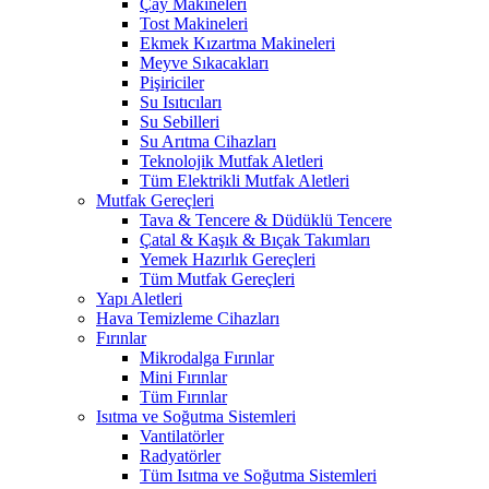
Çay Makineleri
Tost Makineleri
Ekmek Kızartma Makineleri
Meyve Sıkacakları
Pişiriciler
Su Isıtıcıları
Su Sebilleri
Su Arıtma Cihazları
Teknolojik Mutfak Aletleri
Tüm Elektrikli Mutfak Aletleri
Mutfak Gereçleri
Tava & Tencere & Düdüklü Tencere
Çatal & Kaşık & Bıçak Takımları
Yemek Hazırlık Gereçleri
Tüm Mutfak Gereçleri
Yapı Aletleri
Hava Temizleme Cihazları
Fırınlar
Mikrodalga Fırınlar
Mini Fırınlar
Tüm Fırınlar
Isıtma ve Soğutma Sistemleri
Vantilatörler
Radyatörler
Tüm Isıtma ve Soğutma Sistemleri