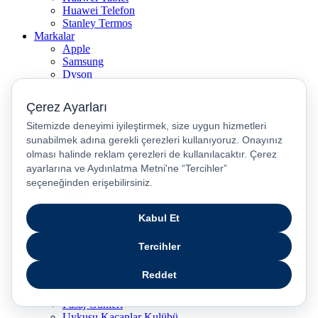
Huawei Telefon
Stanley Termos
Markalar
Apple
Samsung
Dyson
Anker
Arzum
Braun
Casper
Huawei
JBL
Lenovo
Omix
Philips
Realme
Xiaomi
TCL
Sony
Özel Günler & Kampanyalar
Apple Eğitim
Düğün ve Çeyiz Paketleri
Fırsatlar Pasajı
Pasaj Günleri
Uykusu Kaçanlar Kulübü