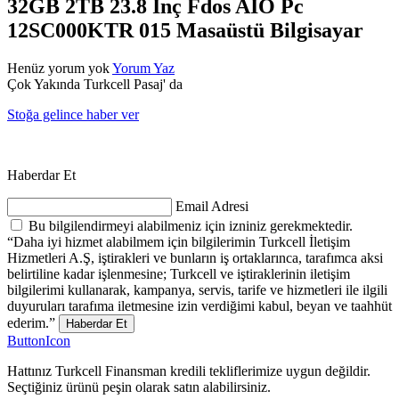
32GB 2TB 23.8 İnç Fdos AIO Pc
12SC000KTR 015 Masaüstü Bilgisayar
Henüz yorum yok
Yorum Yaz
Çok Yakında Turkcell Pasaj' da
Stoğa gelince haber ver
Haberdar Et
Email Adresi
Bu bilgilendirmeyi alabilmeniz için izniniz gerekmektedir.
“Daha iyi hizmet alabilmem için bilgilerimin Turkcell İletişim
Hizmetleri A.Ş, iştirakleri ve bunların iş ortaklarınca, tarafımca aksi
belirtiline kadar işlenmesine; Turkcell ve iştiraklerinin iletişim
bilgilerimi kullanarak, kampanya, servis, tarife ve hizmetleri ile ilgili
duyuruları tarafıma iletmesine izin verdiğimi kabul, beyan ve taahhüt
ederim.”
Haberdar Et
ButtonIcon
Hattınız Turkcell Finansman kredili tekliflerimize uygun değildir.
Seçtiğiniz ürünü peşin olarak satın alabilirsiniz.