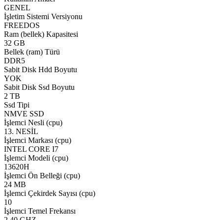
GENEL
İşletim Sistemi Versiyonu
FREEDOS
Ram (bellek) Kapasitesi
32 GB
Bellek (ram) Türü
DDR5
Sabit Disk Hdd Boyutu
YOK
Sabit Disk Ssd Boyutu
2 TB
Ssd Tipi
NMVE SSD
İşlemci Nesli (cpu)
13. NESİL
İşlemci Markası (cpu)
INTEL CORE I7
İşlemci Modeli (cpu)
13620H
İşlemci Ön Belleği (cpu)
24 MB
İşlemci Çekirdek Sayısı (cpu)
10
İşlemci Temel Frekansı
2,40 GHZ