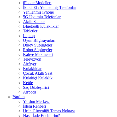
iPhone Modelleri
İkinci El / Yenilenmiş Telefonlar
Yenilenmiş iPhone
5G Uyumlu Telefonlar
Akıllı Saatler
Bluetooth Kulaklıklar
Tabletler
Laptop
Oyun Bilgisayarları
Dikey Süpürgeler
Robot Süpürgeler
Kahve Makineleri
Televizyon
Airfryer
Kulaklıklar
Çocuk Akıllı Saat
Kulakiçi Kulaklık
Kettle
Saç Düzleştirici
Airpods
Yardım
Yardım Merkezi
İşlem Rehberi
Ürün Güvenliği Temas Noktası
Nasıl İade Edebilirim?