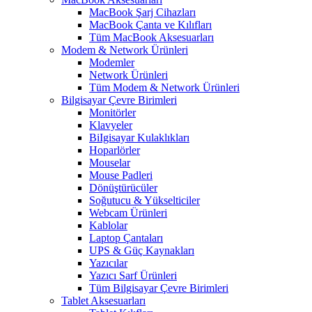
MacBook Şarj Cihazları
MacBook Çanta ve Kılıfları
Tüm MacBook Aksesuarları
Modem & Network Ürünleri
Modemler
Network Ürünleri
Tüm Modem & Network Ürünleri
Bilgisayar Çevre Birimleri
Monitörler
Klavyeler
BiIgisayar Kulaklıkları
Hoparlörler
Mouselar
Mouse Padleri
Dönüştürücüler
Soğutucu & Yükselticiler
Webcam Ürünleri
Kablolar
Laptop Çantaları
UPS & Güç Kaynakları
Yazıcılar
Yazıcı Sarf Ürünleri
Tüm Bilgisayar Çevre Birimleri
Tablet Aksesuarları