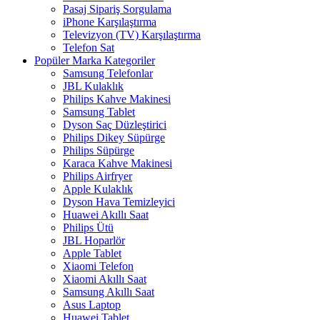
Pasaj Sipariş Sorgulama
iPhone Karşılaştırma
Televizyon (TV) Karşılaştırma
Telefon Sat
Popüler Marka Kategoriler
Samsung Telefonlar
JBL Kulaklık
Philips Kahve Makinesi
Samsung Tablet
Dyson Saç Düzleştirici
Philips Dikey Süpürge
Philips Süpürge
Karaca Kahve Makinesi
Philips Airfryer
Apple Kulaklık
Dyson Hava Temizleyici
Huawei Akıllı Saat
Philips Ütü
JBL Hoparlör
Apple Tablet
Xiaomi Telefon
Xiaomi Akıllı Saat
Samsung Akıllı Saat
Asus Laptop
Huawei Tablet