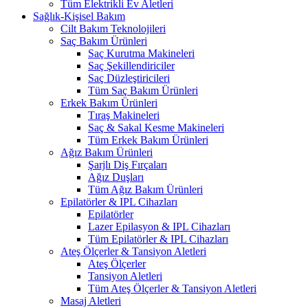
Tüm Elektrikli Ev Aletleri
Sağlık-Kişisel Bakım
Cilt Bakım Teknolojileri
Saç Bakım Ürünleri
Saç Kurutma Makineleri
Saç Şekillendiriciler
Saç Düzleştiricileri
Tüm Saç Bakım Ürünleri
Erkek Bakım Ürünleri
Tıraş Makineleri
Saç & Sakal Kesme Makineleri
Tüm Erkek Bakım Ürünleri
Ağız Bakım Ürünleri
Şarjlı Diş Fırçaları
Ağız Duşları
Tüm Ağız Bakım Ürünleri
Epilatörler & IPL Cihazları
Epilatörler
Lazer Epilasyon & IPL Cihazları
Tüm Epilatörler & IPL Cihazları
Ateş Ölçerler & Tansiyon Aletleri
Ateş Ölçerler
Tansiyon Aletleri
Tüm Ateş Ölçerler & Tansiyon Aletleri
Masaj Aletleri