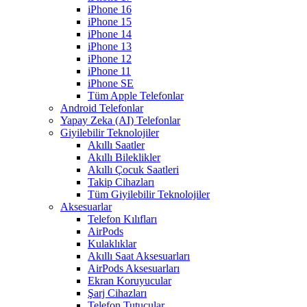
iPhone 16
iPhone 15
iPhone 14
iPhone 13
iPhone 12
iPhone 11
iPhone SE
Tüm Apple Telefonlar
Android Telefonlar
Yapay Zeka (AI) Telefonlar
Giyilebilir Teknolojiler
Akıllı Saatler
Akıllı Bileklikler
Akıllı Çocuk Saatleri
Takip Cihazları
Tüm Giyilebilir Teknolojiler
Aksesuarlar
Telefon Kılıfları
AirPods
Kulaklıklar
Akıllı Saat Aksesuarları
AirPods Aksesuarları
Ekran Koruyucular
Şarj Cihazları
Telefon Tutucular