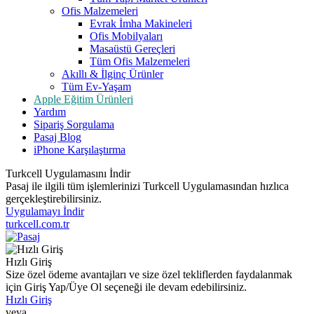
Ofis Malzemeleri
Evrak İmha Makineleri
Ofis Mobilyaları
Masaüstü Gereçleri
Tüm Ofis Malzemeleri
Akıllı & İlginç Ürünler
Tüm Ev-Yaşam
Apple Eğitim Ürünleri
Yardım
Sipariş Sorgulama
Pasaj Blog
iPhone Karşılaştırma
Turkcell Uygulamasını İndir
Pasaj ile ilgili tüm işlemlerinizi Turkcell Uygulamasından hızlıca
gerçekleştirebilirsiniz.
Uygulamayı İndir
turkcell.com.tr
Hızlı Giriş
Size özel ödeme avantajları ve size özel tekliflerden faydalanmak
için Giriş Yap/Üye Ol seçeneği ile devam edebilirsiniz.
Hızlı Giriş
veya