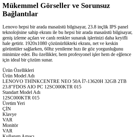
Mükemmel Görseller ve Sorunsuz
Bağlantılar
Lenovo hepsi bir arada masaüstü bilgisayar, 23.8 inçlik IPS panel
teknolojisine sahip ekranı ile bu hepsi bir arada masaüstü bilgisayar,
geniş izleme açıları ve canlı renkler sunarak işlerinizi daha keyifli
hale getirir. 1920x1080 çözünürlükteki ekranı, net ve keskin
görüntüler sağlarken, 60hz yenileme hızı ile göz yorgunluğunu
minimize eder. Bu özellikler, hem profesyonel işler hem de eğlence
için ideal bir çözüm sunar.
Ürün Özellikleri
Ürün Model Adı
LENOVO THİNKCENTRE NEO 50A İ7-13620H 32GB 2TB
23.8"FDOS AIO PC 12SC000KTR 015
Standart Model Adı
12SC000KTR 015
Üretim Yeri
ÇİN
Klavye
VAR
Monitör
VAR
Kullanım Amacı