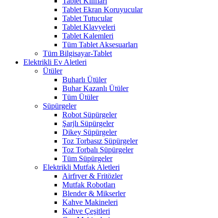
Tablet Kılıfları
Tablet Ekran Koruyucular
Tablet Tutucular
Tablet Klavyeleri
Tablet Kalemleri
Tüm Tablet Aksesuarları
Tüm Bilgisayar-Tablet
Elektrikli Ev Aletleri
Ütüler
Buharlı Ütüler
Buhar Kazanlı Ütüler
Tüm Ütüler
Süpürgeler
Robot Süpürgeler
Şarjlı Süpürgeler
Dikey Süpürgeler
Toz Torbasız Süpürgeler
Toz Torbalı Süpürgeler
Tüm Süpürgeler
Elektrikli Mutfak Aletleri
Airfryer & Fritözler
Mutfak Robotları
Blender & Mikserler
Kahve Makineleri
Kahve Çeşitleri