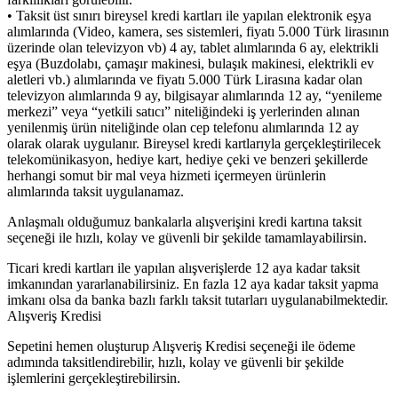
• Taksit üst sınırı bireysel kredi kartları ile yapılan elektronik eşya
alımlarında (Video, kamera, ses sistemleri, fiyatı 5.000 Türk lirasının
üzerinde olan televizyon vb) 4 ay, tablet alımlarında 6 ay, elektrikli
eşya (Buzdolabı, çamaşır makinesi, bulaşık makinesi, elektrikli ev
aletleri vb.) alımlarında ve fiyatı 5.000 Türk Lirasına kadar olan
televizyon alımlarında 9 ay, bilgisayar alımlarında 12 ay, “yenileme
merkezi” veya “yetkili satıcı” niteliğindeki iş yerlerinden alınan
yenilenmiş ürün niteliğinde olan cep telefonu alımlarında 12 ay
olarak olarak uygulanır. Bireysel kredi kartlarıyla gerçekleştirilecek
telekomünikasyon, hediye kart, hediye çeki ve benzeri şekillerde
herhangi somut bir mal veya hizmeti içermeyen ürünlerin
alımlarında taksit uygulanamaz.
Anlaşmalı olduğumuz bankalarla alışverişini kredi kartına taksit
seçeneği ile hızlı, kolay ve güvenli bir şekilde tamamlayabilirsin.
Ticari kredi kartları ile yapılan alışverişlerde 12 aya kadar taksit
imkanından yararlanabilirsiniz. En fazla 12 aya kadar taksit yapma
imkanı olsa da banka bazlı farklı taksit tutarları uygulanabilmektedir.
Alışveriş Kredisi
Sepetini hemen oluşturup Alışveriş Kredisi seçeneği ile ödeme
adımında taksitlendirebilir, hızlı, kolay ve güvenli bir şekilde
işlemlerini gerçekleştirebilirsin.