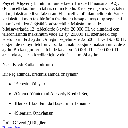
Paycell Alışveriş Limiti ürününde kredi Turkcell Finansman A.Ş.
(Financell) tarafından tahsis edilmektedir. Krediye ilişkin vade, taksit
tutarı, taksit adedi ve faiz oranı Financell tarafından belirlenir. Vade
ve taksit tutarları tek bir ürün üzerinden hesaplanmış olup sepetteki
tutar üzerinden değişiklik gösterebilir. Maksimum vade
bilgisayarlarda 12, tabletlerde 6 aydır. 20.000 TL ve altındaki cep
telefonlarında maksimum vade 12 ay, 20.000 TL üzerindeki cep
telefonlarında 3 aydır. Örneğin, sepetinizde 22.600 TL ve 19.500 TL
değerinde iki ayrı telefon varsa kullanabileceğiniz maksimum vade 3
aydır. Bu kategoriler haricinde kalan ve 50.001 TL – 100.000 TL
arasında açılacak krediler için vade üst sınırı 24 aydır.
Nasıl Kredi Kullanabilirim ?
Bir kaç adımda, krediniz anında onaylanır.
1
Sepetini Oluştur
2
Ödeme Yöntemini Alışveriş Kredisi Seç
3
Banka Ekranlarında Başvurunu Tamamla
4
Siparişin Onaylansın
Ürün Güvenliği Bilgileri
ButtonIcon