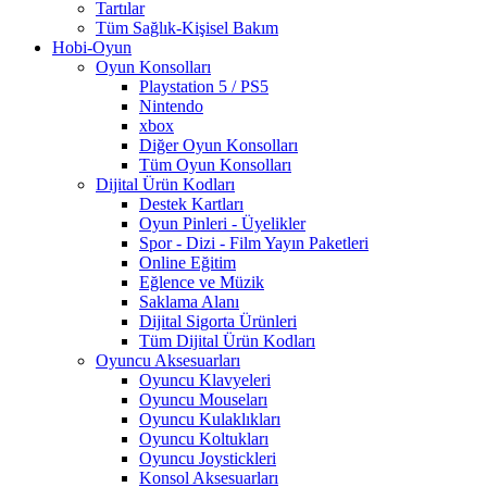
Tartılar
Tüm Sağlık-Kişisel Bakım
Hobi-Oyun
Oyun Konsolları
Playstation 5 / PS5
Nintendo
xbox
Diğer Oyun Konsolları
Tüm Oyun Konsolları
Dijital Ürün Kodları
Destek Kartları
Oyun Pinleri - Üyelikler
Spor - Dizi - Film Yayın Paketleri
Online Eğitim
Eğlence ve Müzik
Saklama Alanı
Dijital Sigorta Ürünleri
Tüm Dijital Ürün Kodları
Oyuncu Aksesuarları
Oyuncu Klavyeleri
Oyuncu Mouseları
Oyuncu Kulaklıkları
Oyuncu Koltukları
Oyuncu Joystickleri
Konsol Aksesuarları