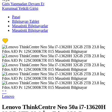
Giriş Yapmadan Devam Et
Kurumsal Yetkili Girişi
Pasaj
Bilgisayar-Tablet
Masaüstü Bilgisayarlar
Masaüstü Bilgisayarlar
"
"
Lenovo
Lenovo ThinkCentre Neo 50a i7-13620H