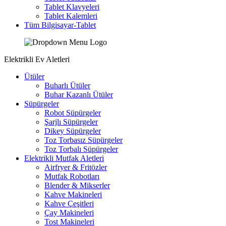
Tablet Klavyeleri
Tablet Kalemleri
Tüm Bilgisayar-Tablet
Elektrikli Ev Aletleri
Ütüler
Buharlı Ütüler
Buhar Kazanlı Ütüler
Süpürgeler
Robot Süpürgeler
Şarjlı Süpürgeler
Dikey Süpürgeler
Toz Torbasız Süpürgeler
Toz Torbalı Süpürgeler
Elektrikli Mutfak Aletleri
Airfryer & Fritözler
Mutfak Robotları
Blender & Mikserler
Kahve Makineleri
Kahve Çeşitleri
Çay Makineleri
Tost Makineleri