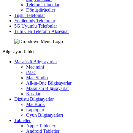
Telefon Tutucular
Dönüştürücüler
Tuşlu Telefonlar
Yenilenmiş Telefonlar
5G Uyumlu Telefonlar
Tüm Cep Telefonu-Aksesuar
Bilgisayar-Tablet
Masaüstü Bilgisayarlar
Mac mini
iMac
Mac Studio
All-in-One Bilgisayarlar
Masaüstü Bilgisayarlar
Kasalar
Dizüstü Bilgisayarlar
MacBook
Laptoplar
Oyun Bilgisayarları
Tabletler
Apple Tabletler
Android Tabletler