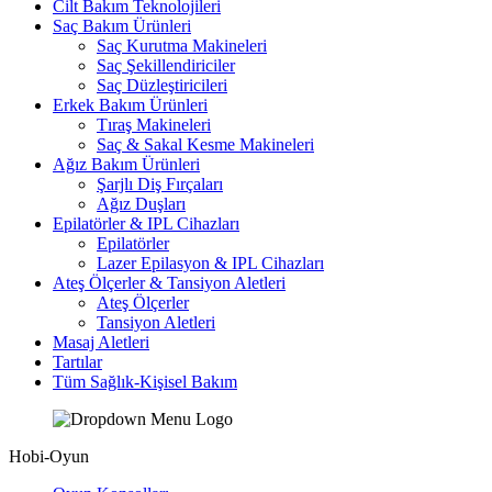
Cilt Bakım Teknolojileri
Saç Bakım Ürünleri
Saç Kurutma Makineleri
Saç Şekillendiriciler
Saç Düzleştiricileri
Erkek Bakım Ürünleri
Tıraş Makineleri
Saç & Sakal Kesme Makineleri
Ağız Bakım Ürünleri
Şarjlı Diş Fırçaları
Ağız Duşları
Epilatörler & IPL Cihazları
Epilatörler
Lazer Epilasyon & IPL Cihazları
Ateş Ölçerler & Tansiyon Aletleri
Ateş Ölçerler
Tansiyon Aletleri
Masaj Aletleri
Tartılar
Tüm Sağlık-Kişisel Bakım
Hobi-Oyun