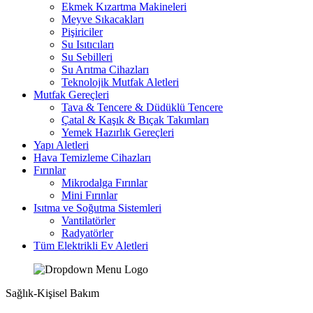
Ekmek Kızartma Makineleri
Meyve Sıkacakları
Pişiriciler
Su Isıtıcıları
Su Sebilleri
Su Arıtma Cihazları
Teknolojik Mutfak Aletleri
Mutfak Gereçleri
Tava & Tencere & Düdüklü Tencere
Çatal & Kaşık & Bıçak Takımları
Yemek Hazırlık Gereçleri
Yapı Aletleri
Hava Temizleme Cihazları
Fırınlar
Mikrodalga Fırınlar
Mini Fırınlar
Isıtma ve Soğutma Sistemleri
Vantilatörler
Radyatörler
Tüm Elektrikli Ev Aletleri
Sağlık-Kişisel Bakım