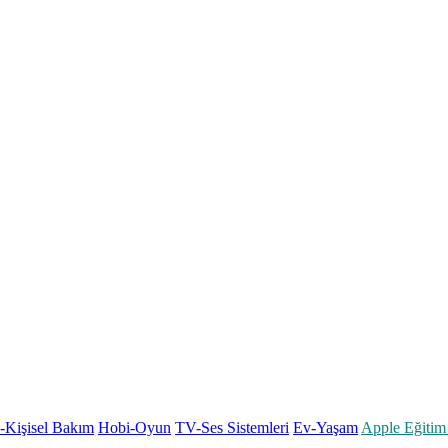
k-Kişisel Bakım
Hobi-Oyun
TV-Ses Sistemleri
Ev-Yaşam
Apple Eğitim