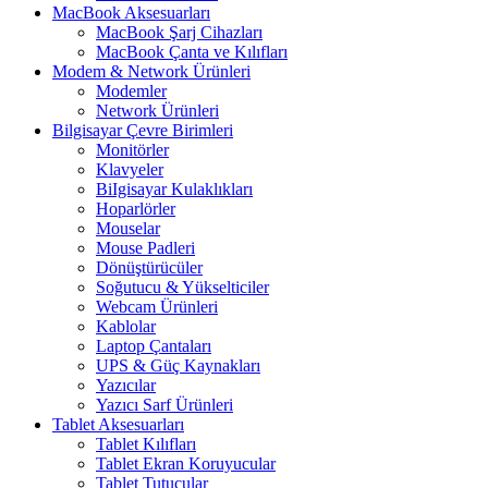
MacBook Aksesuarları
MacBook Şarj Cihazları
MacBook Çanta ve Kılıfları
Modem & Network Ürünleri
Modemler
Network Ürünleri
Bilgisayar Çevre Birimleri
Monitörler
Klavyeler
BiIgisayar Kulaklıkları
Hoparlörler
Mouselar
Mouse Padleri
Dönüştürücüler
Soğutucu & Yükselticiler
Webcam Ürünleri
Kablolar
Laptop Çantaları
UPS & Güç Kaynakları
Yazıcılar
Yazıcı Sarf Ürünleri
Tablet Aksesuarları
Tablet Kılıfları
Tablet Ekran Koruyucular
Tablet Tutucular