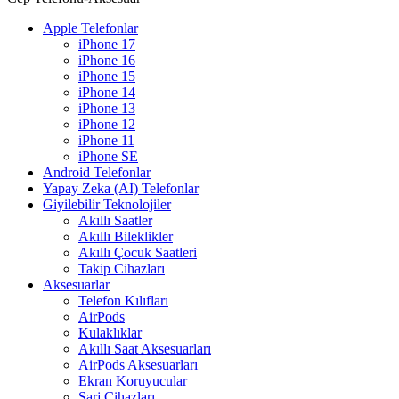
Apple Telefonlar
iPhone 17
iPhone 16
iPhone 15
iPhone 14
iPhone 13
iPhone 12
iPhone 11
iPhone SE
Android Telefonlar
Yapay Zeka (AI) Telefonlar
Giyilebilir Teknolojiler
Akıllı Saatler
Akıllı Bileklikler
Akıllı Çocuk Saatleri
Takip Cihazları
Aksesuarlar
Telefon Kılıfları
AirPods
Kulaklıklar
Akıllı Saat Aksesuarları
AirPods Aksesuarları
Ekran Koruyucular
Şarj Cihazları