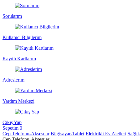
Sorularım
Kullanıcı Bilgilerim
Kayıtlı Kartlarım
Adreslerim
Yardım Merkezi
Çıkış Yap
Sepetim
0
Cep Telefonu-Aksesuar
Bilgisayar-Tablet
Elektrikli Ev Aletleri
Sağlı
Cep Telefonu-Aksesuar