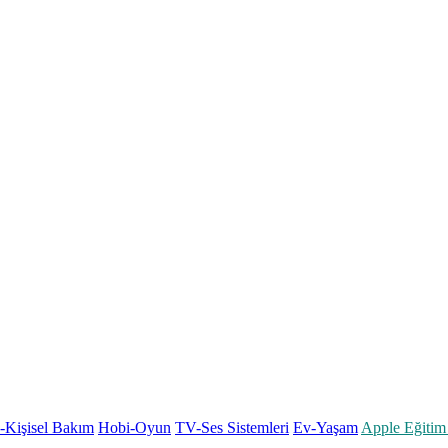
k-Kişisel Bakım
Hobi-Oyun
TV-Ses Sistemleri
Ev-Yaşam
Apple Eğitim