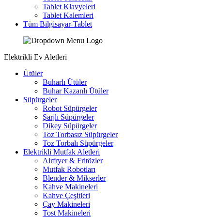
Tablet Klavyeleri
Tablet Kalemleri
Tüm Bilgisayar-Tablet
Elektrikli Ev Aletleri
Ütüler
Buharlı Ütüler
Buhar Kazanlı Ütüler
Süpürgeler
Robot Süpürgeler
Şarjlı Süpürgeler
Dikey Süpürgeler
Toz Torbasız Süpürgeler
Toz Torbalı Süpürgeler
Elektrikli Mutfak Aletleri
Airfryer & Fritözler
Mutfak Robotları
Blender & Mikserler
Kahve Makineleri
Kahve Çeşitleri
Çay Makineleri
Tost Makineleri