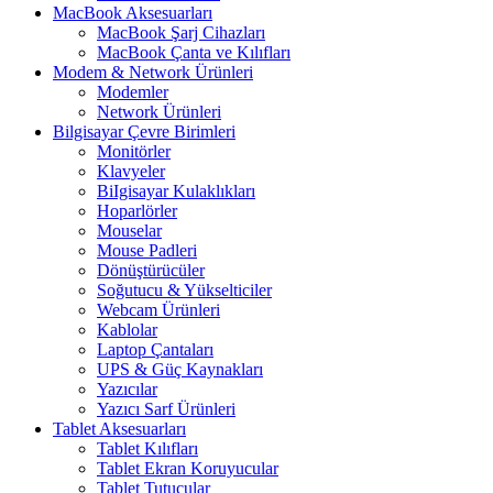
MacBook Aksesuarları
MacBook Şarj Cihazları
MacBook Çanta ve Kılıfları
Modem & Network Ürünleri
Modemler
Network Ürünleri
Bilgisayar Çevre Birimleri
Monitörler
Klavyeler
BiIgisayar Kulaklıkları
Hoparlörler
Mouselar
Mouse Padleri
Dönüştürücüler
Soğutucu & Yükselticiler
Webcam Ürünleri
Kablolar
Laptop Çantaları
UPS & Güç Kaynakları
Yazıcılar
Yazıcı Sarf Ürünleri
Tablet Aksesuarları
Tablet Kılıfları
Tablet Ekran Koruyucular
Tablet Tutucular