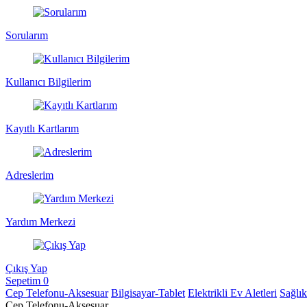
Sorularım
Kullanıcı Bilgilerim
Kayıtlı Kartlarım
Adreslerim
Yardım Merkezi
Çıkış Yap
Sepetim
0
Cep Telefonu-Aksesuar
Bilgisayar-Tablet
Elektrikli Ev Aletleri
Sağlı
Cep Telefonu-Aksesuar