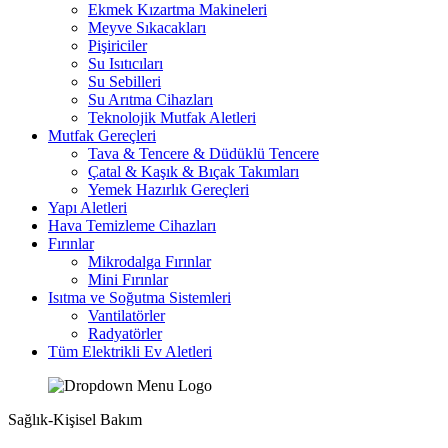
Ekmek Kızartma Makineleri
Meyve Sıkacakları
Pişiriciler
Su Isıtıcıları
Su Sebilleri
Su Arıtma Cihazları
Teknolojik Mutfak Aletleri
Mutfak Gereçleri
Tava & Tencere & Düdüklü Tencere
Çatal & Kaşık & Bıçak Takımları
Yemek Hazırlık Gereçleri
Yapı Aletleri
Hava Temizleme Cihazları
Fırınlar
Mikrodalga Fırınlar
Mini Fırınlar
Isıtma ve Soğutma Sistemleri
Vantilatörler
Radyatörler
Tüm Elektrikli Ev Aletleri
Sağlık-Kişisel Bakım