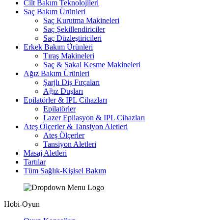
Cilt Bakım Teknolojileri
Saç Bakım Ürünleri
Saç Kurutma Makineleri
Saç Şekillendiriciler
Saç Düzleştiricileri
Erkek Bakım Ürünleri
Tıraş Makineleri
Saç & Sakal Kesme Makineleri
Ağız Bakım Ürünleri
Şarjlı Diş Fırçaları
Ağız Duşları
Epilatörler & IPL Cihazları
Epilatörler
Lazer Epilasyon & IPL Cihazları
Ateş Ölçerler & Tansiyon Aletleri
Ateş Ölçerler
Tansiyon Aletleri
Masaj Aletleri
Tartılar
Tüm Sağlık-Kişisel Bakım
Hobi-Oyun