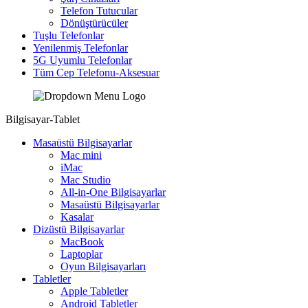
Telefon Tutucular
Dönüştürücüler
Tuşlu Telefonlar
Yenilenmiş Telefonlar
5G Uyumlu Telefonlar
Tüm Cep Telefonu-Aksesuar
Bilgisayar-Tablet
Masaüstü Bilgisayarlar
Mac mini
iMac
Mac Studio
All-in-One Bilgisayarlar
Masaüstü Bilgisayarlar
Kasalar
Dizüstü Bilgisayarlar
MacBook
Laptoplar
Oyun Bilgisayarları
Tabletler
Apple Tabletler
Android Tabletler