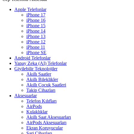
Apple Telefonlar
iPhone 17
iPhone 16
iPhone 15
iPhone 14
iPhone 13
iPhone 12
iPhone 11
iPhone SE
Android Telefonlar
Yapay Zeka (AI) Telefonlar
Giyilebilir Teknolojiler
Akıllı Saatler
Akıllı Bileklikler
Akıllı Çocuk Saatleri
Takip Cihazları
Aksesuarlar
Telefon Kılıfları
AirPods
Kulaklıklar
Akıllı Saat Aksesuarları
AirPods Aksesuarları
Ekran Koruyucular
Şarj Cihazları