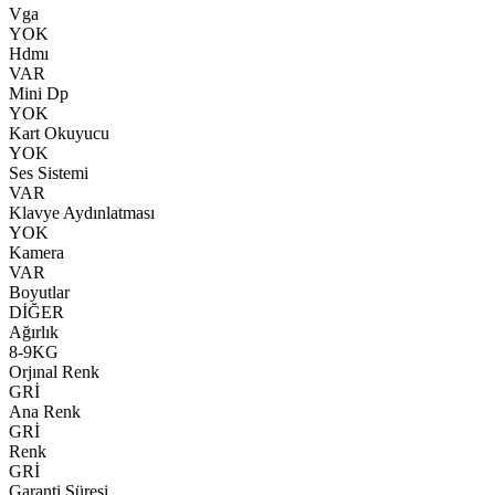
Vga
YOK
Hdmı
VAR
Mini Dp
YOK
Kart Okuyucu
YOK
Ses Sistemi
VAR
Klavye Aydınlatması
YOK
Kamera
VAR
Boyutlar
DİĞER
Ağırlık
8-9KG
Orjınal Renk
GRİ
Ana Renk
GRİ
Renk
GRİ
Garanti Süresi