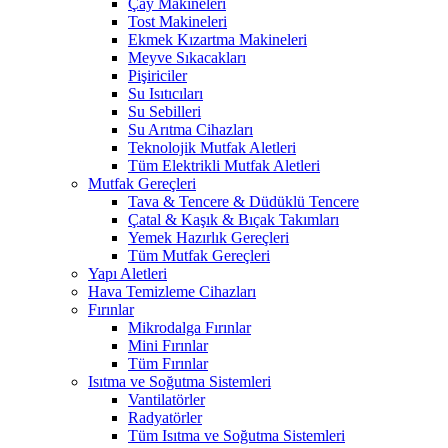
Çay Makineleri
Tost Makineleri
Ekmek Kızartma Makineleri
Meyve Sıkacakları
Pişiriciler
Su Isıtıcıları
Su Sebilleri
Su Arıtma Cihazları
Teknolojik Mutfak Aletleri
Tüm Elektrikli Mutfak Aletleri
Mutfak Gereçleri
Tava & Tencere & Düdüklü Tencere
Çatal & Kaşık & Bıçak Takımları
Yemek Hazırlık Gereçleri
Tüm Mutfak Gereçleri
Yapı Aletleri
Hava Temizleme Cihazları
Fırınlar
Mikrodalga Fırınlar
Mini Fırınlar
Tüm Fırınlar
Isıtma ve Soğutma Sistemleri
Vantilatörler
Radyatörler
Tüm Isıtma ve Soğutma Sistemleri