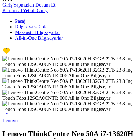
Giriş Yapmadan Devam Et
Kurumsal Yetkili Girişi
Pasaj
Bilgisayar-Tablet
Masaüstü Bilgisayarlar
All-in-One Bilgisayarlar
"
"
Lenovo
Lenovo ThinkCentre Neo 50A i7-13620H