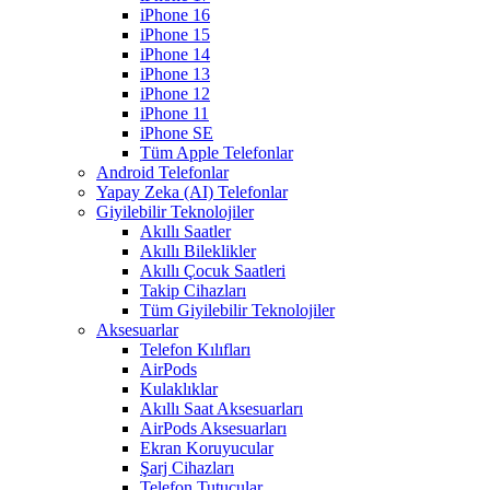
iPhone 16
iPhone 15
iPhone 14
iPhone 13
iPhone 12
iPhone 11
iPhone SE
Tüm Apple Telefonlar
Android Telefonlar
Yapay Zeka (AI) Telefonlar
Giyilebilir Teknolojiler
Akıllı Saatler
Akıllı Bileklikler
Akıllı Çocuk Saatleri
Takip Cihazları
Tüm Giyilebilir Teknolojiler
Aksesuarlar
Telefon Kılıfları
AirPods
Kulaklıklar
Akıllı Saat Aksesuarları
AirPods Aksesuarları
Ekran Koruyucular
Şarj Cihazları
Telefon Tutucular