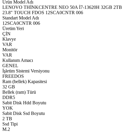
Ürün Model Adı
LENOVO THİNKCENTRE NEO 50A İ7-13620H 32GB 2TB
23.8" TOUCH FDOS 12SCA0CNTR 006
Standart Model Adı
12SCA0CNTR 006
Üretim Yeri
ÇİN
Klavye
VAR
Monitör
VAR
Kullanım Amacı
GENEL
İşletim Sistemi Versiyonu
FREEDOS
Ram (bellek) Kapasitesi
32 GB
Bellek (ram) Türü
DDR5
Sabit Disk Hdd Boyutu
YOK
Sabit Disk Ssd Boyutu
2 TB
Ssd Tipi
M.2