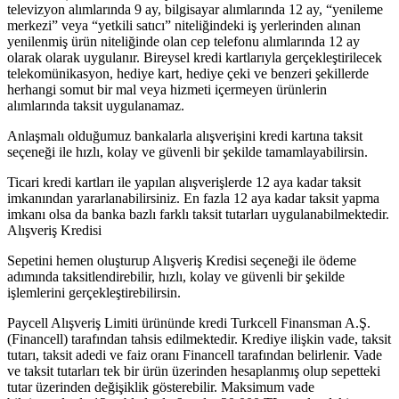
televizyon alımlarında 9 ay, bilgisayar alımlarında 12 ay, “yenileme
merkezi” veya “yetkili satıcı” niteliğindeki iş yerlerinden alınan
yenilenmiş ürün niteliğinde olan cep telefonu alımlarında 12 ay
olarak olarak uygulanır. Bireysel kredi kartlarıyla gerçekleştirilecek
telekomünikasyon, hediye kart, hediye çeki ve benzeri şekillerde
herhangi somut bir mal veya hizmeti içermeyen ürünlerin
alımlarında taksit uygulanamaz.
Anlaşmalı olduğumuz bankalarla alışverişini kredi kartına taksit
seçeneği ile hızlı, kolay ve güvenli bir şekilde tamamlayabilirsin.
Ticari kredi kartları ile yapılan alışverişlerde 12 aya kadar taksit
imkanından yararlanabilirsiniz. En fazla 12 aya kadar taksit yapma
imkanı olsa da banka bazlı farklı taksit tutarları uygulanabilmektedir.
Alışveriş Kredisi
Sepetini hemen oluşturup Alışveriş Kredisi seçeneği ile ödeme
adımında taksitlendirebilir, hızlı, kolay ve güvenli bir şekilde
işlemlerini gerçekleştirebilirsin.
Paycell Alışveriş Limiti ürününde kredi Turkcell Finansman A.Ş.
(Financell) tarafından tahsis edilmektedir. Krediye ilişkin vade, taksit
tutarı, taksit adedi ve faiz oranı Financell tarafından belirlenir. Vade
ve taksit tutarları tek bir ürün üzerinden hesaplanmış olup sepetteki
tutar üzerinden değişiklik gösterebilir. Maksimum vade