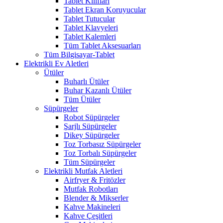
Tablet Kılıfları
Tablet Ekran Koruyucular
Tablet Tutucular
Tablet Klavyeleri
Tablet Kalemleri
Tüm Tablet Aksesuarları
Tüm Bilgisayar-Tablet
Elektrikli Ev Aletleri
Ütüler
Buharlı Ütüler
Buhar Kazanlı Ütüler
Tüm Ütüler
Süpürgeler
Robot Süpürgeler
Şarjlı Süpürgeler
Dikey Süpürgeler
Toz Torbasız Süpürgeler
Toz Torbalı Süpürgeler
Tüm Süpürgeler
Elektrikli Mutfak Aletleri
Airfryer & Fritözler
Mutfak Robotları
Blender & Mikserler
Kahve Makineleri
Kahve Çeşitleri