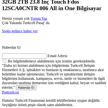
32GB 2TB 23.8 İnç Touch Fdos
12SCA0CNTR 006 All in One Bilgisayar
Henüz yorum yok
Yorum Yaz
Çok Yakında Turkcell Pasaj' da
Stoğa gelince haber ver
Haberdar Et
Email Adresi
Bu bilgilendirmeyi alabilmeniz için izniniz gerekmektedir.
“Daha iyi hizmet alabilmem için bilgilerimin Turkcell İletişim
Hizmetleri A.Ş, iştirakleri ve bunların iş ortaklarınca, tarafımca aksi
belirtiline kadar işlenmesine; Turkcell ve iştiraklerinin iletişim
bilgilerimi kullanarak, kampanya, servis, tarife ve hizmetleri ile ilgili
duyuruları tarafıma iletmesine izin verdiğimi kabul, beyan ve taahhüt
ederim.”
Haberdar Et
ButtonIcon
Hattınız Turkcell Finansman kredili tekliflerimize uygun değildir.
Seçtiğiniz ürünü peşin olarak satın alabilirsiniz.