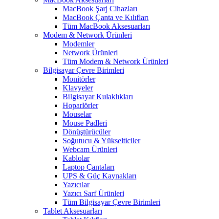
MacBook Şarj Cihazları
MacBook Çanta ve Kılıfları
Tüm MacBook Aksesuarları
Modem & Network Ürünleri
Modemler
Network Ürünleri
Tüm Modem & Network Ürünleri
Bilgisayar Çevre Birimleri
Monitörler
Klavyeler
BiIgisayar Kulaklıkları
Hoparlörler
Mouselar
Mouse Padleri
Dönüştürücüler
Soğutucu & Yükselticiler
Webcam Ürünleri
Kablolar
Laptop Çantaları
UPS & Güç Kaynakları
Yazıcılar
Yazıcı Sarf Ürünleri
Tüm Bilgisayar Çevre Birimleri
Tablet Aksesuarları