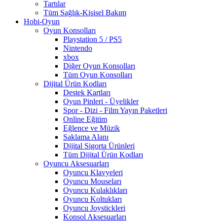
Tartılar
Tüm Sağlık-Kişisel Bakım
Hobi-Oyun
Oyun Konsolları
Playstation 5 / PS5
Nintendo
xbox
Diğer Oyun Konsolları
Tüm Oyun Konsolları
Dijital Ürün Kodları
Destek Kartları
Oyun Pinleri - Üyelikler
Spor - Dizi - Film Yayın Paketleri
Online Eğitim
Eğlence ve Müzik
Saklama Alanı
Dijital Sigorta Ürünleri
Tüm Dijital Ürün Kodları
Oyuncu Aksesuarları
Oyuncu Klavyeleri
Oyuncu Mouseları
Oyuncu Kulaklıkları
Oyuncu Koltukları
Oyuncu Joystickleri
Konsol Aksesuarları