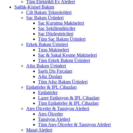
Tüm Elektrikli Ev Aletleri
Sağlık-Kişisel Bakım
Cilt Bakım Teknolojileri
Saç Bakım Ürünleri
Saç Kurutma Makineleri
Saç Şekillendiriciler
Saç Düzleştiricileri
Tüm Saç Bakım Ürünleri
Erkek Bakım Ürünleri
Tıraş Makineleri
Saç & Sakal Kesme Makineleri
Tüm Erkek Bakım Ürünleri
Ağız Bakım Ürünleri
Şarjlı Diş Fırçaları
Ağız Duşları
Tüm Ağız Bakım Ürünleri
Epilatörler & IPL Cihazları
Epilatörler
Lazer Epilasyon & IPL Cihazları
Tüm Epilatörler & IPL Cihazları
Ateş Ölçerler & Tansiyon Aletleri
Ateş Ölçerler
Tansiyon Aletleri
Tüm Ateş Ölçerler & Tansiyon Aletleri
Masaj Aletleri