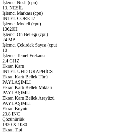
İşlemci Nesli (cpu)
13. NESİL
İşlemci Markası (cpu)
INTEL CORE I7
İşlemci Modeli (cpu)
13620H
İşlemci Ön Belleği (cpu)
24 MB
İşlemci Çekirdek Sayısı (cpu)
10
İşlemci Temel Frekansı
2.4 GHZ
Ekran Kartı
INTEL UHD GRAPHİCS
Ekran Kartı Bellek Türü
PAYLAŞIMLI
Ekran Kartı Bellek Miktarı
PAYLAŞIMLI
Ekran Kartı Bellek Arayüzü
PAYLAŞIMLI
Ekran Boyutu
23.8 INC
Çözünürlük
1920 X 1080
Ekran Tipi