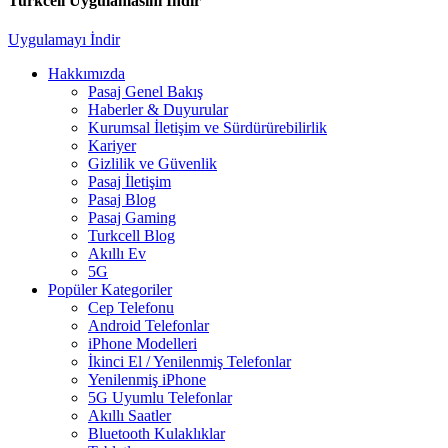
Turkcell Uygulamasını İndir
Uygulamayı İndir
Hakkımızda
Pasaj Genel Bakış
Haberler & Duyurular
Kurumsal İletişim ve Sürdürürebilirlik
Kariyer
Gizlilik ve Güvenlik
Pasaj İletişim
Pasaj Blog
Pasaj Gaming
Turkcell Blog
Akıllı Ev
5G
Popüler Kategoriler
Cep Telefonu
Android Telefonlar
iPhone Modelleri
İkinci El / Yenilenmiş Telefonlar
Yenilenmiş iPhone
5G Uyumlu Telefonlar
Akıllı Saatler
Bluetooth Kulaklıklar