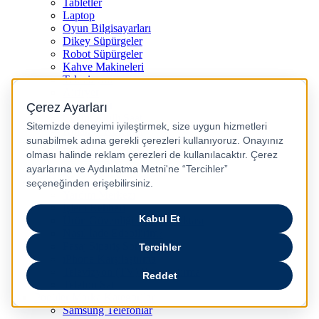
Tabletler
Laptop
Oyun Bilgisayarları
Dikey Süpürgeler
Robot Süpürgeler
Kahve Makineleri
Televizyon
Airfryer
Kulaklıklar
Çocuk Akıllı Saat
Kulakiçi Kulaklık
Kettle
Saç Düzleştirici
Airpods
Yardım
Yardım Merkezi
İşlem Rehberi
Ürün Güvenliği Temas Noktası
Nasıl İade Edebilirim?
Pasaj Sipariş Sorgulama
iPhone Karşılaştırma
Televizyon (TV) Karşılaştırma
Telefon Sat
Popüler Marka Kategoriler
Samsung Telefonlar