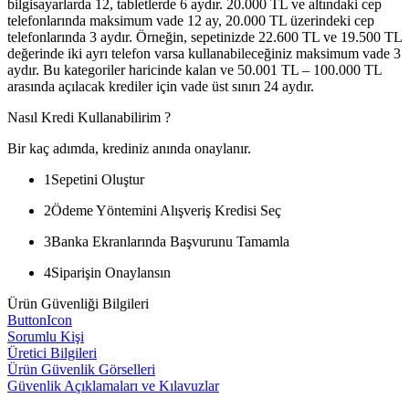
bilgisayarlarda 12, tabletlerde 6 aydır. 20.000 TL ve altındaki cep
telefonlarında maksimum vade 12 ay, 20.000 TL üzerindeki cep
telefonlarında 3 aydır. Örneğin, sepetinizde 22.600 TL ve 19.500 TL
değerinde iki ayrı telefon varsa kullanabileceğiniz maksimum vade 3
aydır. Bu kategoriler haricinde kalan ve 50.001 TL – 100.000 TL
arasında açılacak krediler için vade üst sınırı 24 aydır.
Nasıl Kredi Kullanabilirim ?
Bir kaç adımda, krediniz anında onaylanır.
1
Sepetini Oluştur
2
Ödeme Yöntemini Alışveriş Kredisi Seç
3
Banka Ekranlarında Başvurunu Tamamla
4
Siparişin Onaylansın
Ürün Güvenliği Bilgileri
ButtonIcon
Sorumlu Kişi
Üretici Bilgileri
Ürün Güvenlik Görselleri
Güvenlik Açıklamaları ve Kılavuzlar