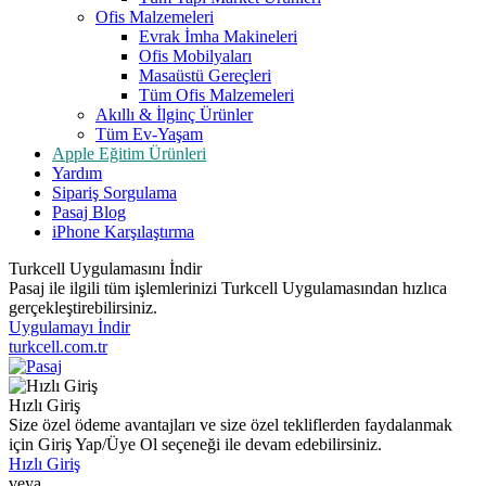
Ofis Malzemeleri
Evrak İmha Makineleri
Ofis Mobilyaları
Masaüstü Gereçleri
Tüm Ofis Malzemeleri
Akıllı & İlginç Ürünler
Tüm Ev-Yaşam
Apple Eğitim Ürünleri
Yardım
Sipariş Sorgulama
Pasaj Blog
iPhone Karşılaştırma
Turkcell Uygulamasını İndir
Pasaj ile ilgili tüm işlemlerinizi Turkcell Uygulamasından hızlıca
gerçekleştirebilirsiniz.
Uygulamayı İndir
turkcell.com.tr
Hızlı Giriş
Size özel ödeme avantajları ve size özel tekliflerden faydalanmak
için Giriş Yap/Üye Ol seçeneği ile devam edebilirsiniz.
Hızlı Giriş
veya