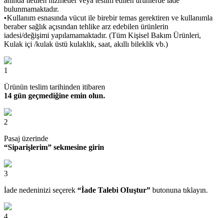
anında iletilen hizmetler veya teslim edilen ürünlerde iade
bulunmamaktadır.
•Kullanım esnasında vücut ile birebir temas gerektiren ve kullanımla
beraber sağlık açısından tehlike arz edebilen ürünlerin
iadesi/değişimi yapılamamaktadır. (Tüm Kişisel Bakım Ürünleri,
Kulak içi /kulak üstü kulaklık, saat, akıllı bileklik vb.)
1
Ürünün teslim tarihinden itibaren
14 gün geçmediğine emin olun.
2
Pasaj üzerinde
“Siparişlerim” sekmesine girin
3
İade nedeninizi seçerek
“İade Talebi OIuştur”
butonuna tıklayın.
4