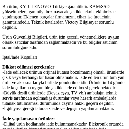
Bu ürün, 3 YIL LENOVO Türkiye garantilidir. RAM/SSD
yükseltmeleri, garantiyi bozmayacak şekilde teknik ekibimizce
yapılmıştır. Eklenen parçalar firmamızın, cihaz ise üreticinin
garantisindedir. Teknik hatalardan Victory Bilgisayar sorumlu
değildir.
Ürün Güvenliği Bilgileri, ürün için geçerli yönetmeliklere uygun
olarak satıcılar tarafından sağlanmaktadır ve bu bilgiler satıcının
sorumluluğundadır.
İptal/İade Koşulları
Dikkat edilmesi gerekenler
•İade edilecek ürünün orijinal kutusu bozulmamış olmalı, ürünlerde
çizik veya herhangi bir hasar olmamalıdır. İade edilen ürün tüm yan
ürün ve aksesuarlarıyla birlikte gönderilmelidir. Ürünlerin 14 günde
iade koşullarına uygun bir şekilde iade edilmesi gerekmektedir.
•Büyük desili ürünlerde (Beyaz eşya, TV vb.) ambalajın teknik
servis tarafından açılmadığı durumlar veya hasarlı ambalajlarda
tutanak tutulmaması durumunda cayma hakkı geçerli değildir.
•İlgili yasa gereği faturasız iade ve değişim yapılamamaktadır.
İade yapılamayan ürünler:
•Dijital ürün kodlarında iade bulunmamaktadır. Elektronik ortamda