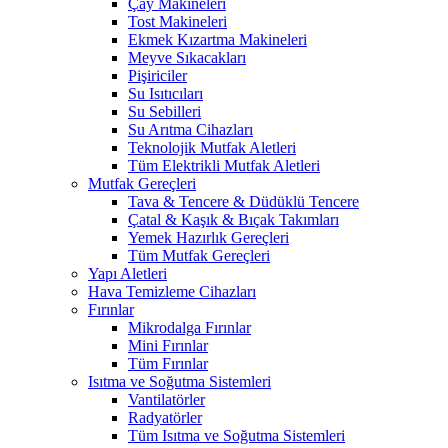
Çay Makineleri
Tost Makineleri
Ekmek Kızartma Makineleri
Meyve Sıkacakları
Pişiriciler
Su Isıtıcıları
Su Sebilleri
Su Arıtma Cihazları
Teknolojik Mutfak Aletleri
Tüm Elektrikli Mutfak Aletleri
Mutfak Gereçleri
Tava & Tencere & Düdüklü Tencere
Çatal & Kaşık & Bıçak Takımları
Yemek Hazırlık Gereçleri
Tüm Mutfak Gereçleri
Yapı Aletleri
Hava Temizleme Cihazları
Fırınlar
Mikrodalga Fırınlar
Mini Fırınlar
Tüm Fırınlar
Isıtma ve Soğutma Sistemleri
Vantilatörler
Radyatörler
Tüm Isıtma ve Soğutma Sistemleri