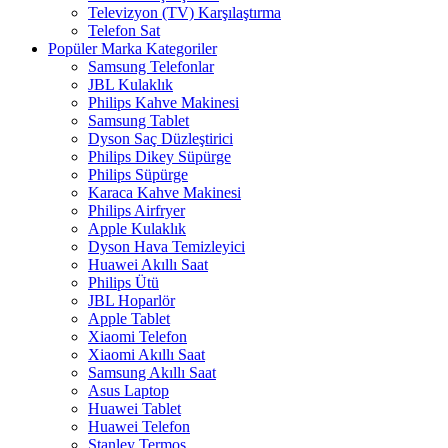
Televizyon (TV) Karşılaştırma
Telefon Sat
Popüler Marka Kategoriler
Samsung Telefonlar
JBL Kulaklık
Philips Kahve Makinesi
Samsung Tablet
Dyson Saç Düzleştirici
Philips Dikey Süpürge
Philips Süpürge
Karaca Kahve Makinesi
Philips Airfryer
Apple Kulaklık
Dyson Hava Temizleyici
Huawei Akıllı Saat
Philips Ütü
JBL Hoparlör
Apple Tablet
Xiaomi Telefon
Xiaomi Akıllı Saat
Samsung Akıllı Saat
Asus Laptop
Huawei Tablet
Huawei Telefon
Stanley Termos