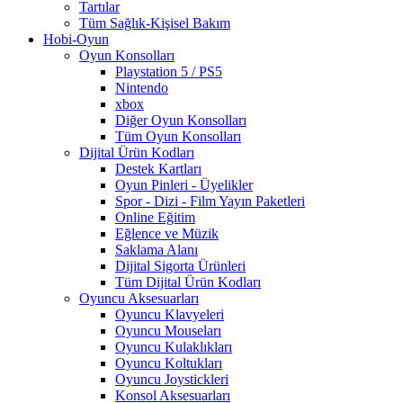
Tartılar
Tüm Sağlık-Kişisel Bakım
Hobi-Oyun
Oyun Konsolları
Playstation 5 / PS5
Nintendo
xbox
Diğer Oyun Konsolları
Tüm Oyun Konsolları
Dijital Ürün Kodları
Destek Kartları
Oyun Pinleri - Üyelikler
Spor - Dizi - Film Yayın Paketleri
Online Eğitim
Eğlence ve Müzik
Saklama Alanı
Dijital Sigorta Ürünleri
Tüm Dijital Ürün Kodları
Oyuncu Aksesuarları
Oyuncu Klavyeleri
Oyuncu Mouseları
Oyuncu Kulaklıkları
Oyuncu Koltukları
Oyuncu Joystickleri
Konsol Aksesuarları