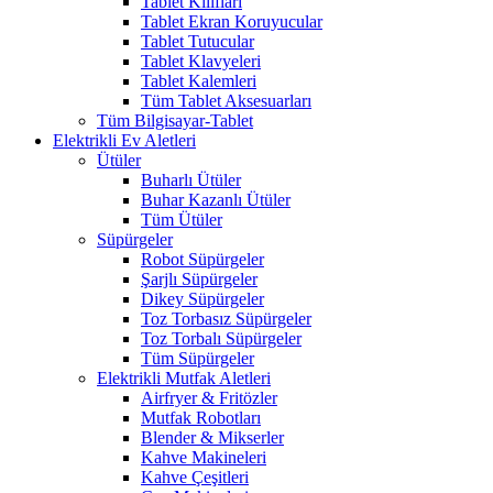
Tablet Kılıfları
Tablet Ekran Koruyucular
Tablet Tutucular
Tablet Klavyeleri
Tablet Kalemleri
Tüm Tablet Aksesuarları
Tüm Bilgisayar-Tablet
Elektrikli Ev Aletleri
Ütüler
Buharlı Ütüler
Buhar Kazanlı Ütüler
Tüm Ütüler
Süpürgeler
Robot Süpürgeler
Şarjlı Süpürgeler
Dikey Süpürgeler
Toz Torbasız Süpürgeler
Toz Torbalı Süpürgeler
Tüm Süpürgeler
Elektrikli Mutfak Aletleri
Airfryer & Fritözler
Mutfak Robotları
Blender & Mikserler
Kahve Makineleri
Kahve Çeşitleri