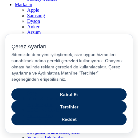
Markalar
Apple
Samsung
Dyson
Anker
Arzum
Braun
Casper
Huawei
JBL
Lenovo
Omix
Philips
Realme
Xiaomi
TCL
Sony
Özel Günler & Kampanyalar
Apple Eğitim
Düğün ve Çeyiz Paketleri
Fırsatlar Pasajı
Pasaj Günleri
Uykusu Kaçanlar Kulübü
Sevgililer Günü Hediyeleri
Vergisiz Telefonlar