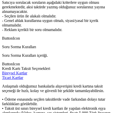
Satıcıya sorulacak soruların aşağıdaki kriterlere uygun olması
gerekmektedir, aksi taktirde yazmış olduğunuz sorularınız yayına
alınamayacaktır.
- Seçilen ürün ile alakalı olmalıdır.
- Genel ahlak kurallarına uygun olmalı, siyasi/yasal bir içerik
olmamalıdır.
- Reklam içerikli bir soru olmamalıdır.
ButtonIcon
Soru Sorma Kuralları
Soru Sorma Kuralları içeriği.
ButtonIcon
Kredi Kartı Taksit Seçenekleri
Bireysel Kartlar
Ticari Kartlar
Anlaşmalı olduğumuz bankalarla alışverişini kredi kartına taksit
seçeneği ile hızlı, kolay ve güvenli bir şekilde tamamlayabilirsin.
• Ödeme esnasında seçilen taksitlerde vade farkından dolayı tutar
farklılıkları görülebilir.
• Taksit üst sınırı bireysel kredi kartları ile yapılan elektronik eşya
alımlarında (Video, kamera, ses sistemleri, fiyatı 5.000 Türk lirasının