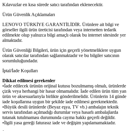
Kılavuzlar en kısa sürede satıcı tarafından eklenecektir.
Ürün Güvenlik Açıklamaları
LENOVO TÜRKİYE GARANTİLİDİR. Ürünlere ait bilgi ve
görseller ilgili ürün üreticisi tarafından veya internetten tedarik
edilmekte olup yalnızca bilgi amaçlı olarak bu internet sitesinde yer
almaktadır.
Ürün Güvenliği Bilgileri, ürün için geçerli yönetmeliklere uygun
olarak satıcılar tarafından sağlanmaktadır ve bu bilgiler satıcının
sorumluluğundadır.
İptal/İade Koşulları
Dikkat edilmesi gerekenler
•İade edilecek ürünün orijinal kutusu bozulmamış olmalı, ürünlerde
çizik veya herhangi bir hasar olmamalıdır. İade edilen ürün tüm yan
ürün ve aksesuarlarıyla birlikte gönderilmelidir. Ürünlerin 14 günde
iade koşullarına uygun bir şekilde iade edilmesi gerekmektedir.
•Büyük desili ürünlerde (Beyaz eşya, TV vb.) ambalajın teknik
servis tarafından açılmadığı durumlar veya hasarlı ambalajlarda
tutanak tutulmaması durumunda cayma hakkı geçerli değildir.
•İlgili yasa gereği faturasız iade ve değişim yapılamamaktadır.