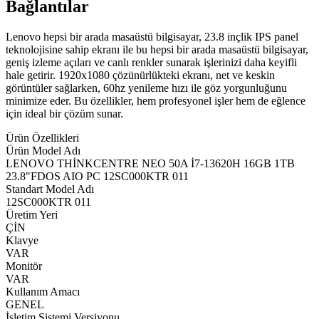
Bağlantılar
Lenovo hepsi bir arada masaüstü bilgisayar, 23.8 inçlik IPS panel
teknolojisine sahip ekranı ile bu hepsi bir arada masaüstü bilgisayar,
geniş izleme açıları ve canlı renkler sunarak işlerinizi daha keyifli
hale getirir. 1920x1080 çözünürlükteki ekranı, net ve keskin
görüntüler sağlarken, 60hz yenileme hızı ile göz yorgunluğunu
minimize eder. Bu özellikler, hem profesyonel işler hem de eğlence
için ideal bir çözüm sunar.
Ürün Özellikleri
Ürün Model Adı
LENOVO THİNKCENTRE NEO 50A İ7-13620H 16GB 1TB
23.8"FDOS AIO PC 12SC000KTR 011
Standart Model Adı
12SC000KTR 011
Üretim Yeri
ÇİN
Klavye
VAR
Monitör
VAR
Kullanım Amacı
GENEL
İşletim Sistemi Versiyonu