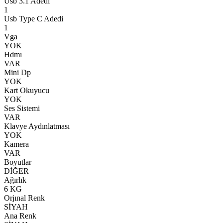
Usb 3.1 Adedi
1
Usb Type C Adedi
1
Vga
YOK
Hdmı
VAR
Mini Dp
YOK
Kart Okuyucu
YOK
Ses Sistemi
VAR
Klavye Aydınlatması
YOK
Kamera
VAR
Boyutlar
DİĞER
Ağırlık
6 KG
Orjınal Renk
SİYAH
Ana Renk