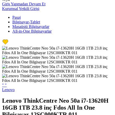
Giriş Yapmadan Devam Et
Kurumsal Yetkili Girişi
Pasaj
Bilgisayar-Tablet
Masaüstü Bilgisayarlar
All-in-One Bilgisayarlar
"
"
Lenovo
Lenovo ThinkCentre Neo 50a i7-13620H
16GB 1TB 23.8 inç Fdos All In One
Bilgisayar 12SC000KTR 011