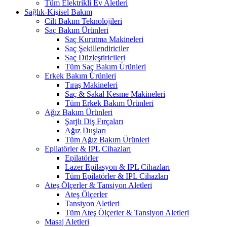
Tüm Elektrikli Ev Aletleri
Sağlık-Kişisel Bakım
Cilt Bakım Teknolojileri
Saç Bakım Ürünleri
Saç Kurutma Makineleri
Saç Şekillendiriciler
Saç Düzleştiricileri
Tüm Saç Bakım Ürünleri
Erkek Bakım Ürünleri
Tıraş Makineleri
Saç & Sakal Kesme Makineleri
Tüm Erkek Bakım Ürünleri
Ağız Bakım Ürünleri
Şarjlı Diş Fırçaları
Ağız Duşları
Tüm Ağız Bakım Ürünleri
Epilatörler & IPL Cihazları
Epilatörler
Lazer Epilasyon & IPL Cihazları
Tüm Epilatörler & IPL Cihazları
Ateş Ölçerler & Tansiyon Aletleri
Ateş Ölçerler
Tansiyon Aletleri
Tüm Ateş Ölçerler & Tansiyon Aletleri
Masaj Aletleri