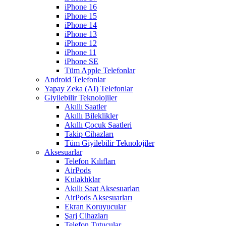
iPhone 16
iPhone 15
iPhone 14
iPhone 13
iPhone 12
iPhone 11
iPhone SE
Tüm Apple Telefonlar
Android Telefonlar
Yapay Zeka (AI) Telefonlar
Giyilebilir Teknolojiler
Akıllı Saatler
Akıllı Bileklikler
Akıllı Çocuk Saatleri
Takip Cihazları
Tüm Giyilebilir Teknolojiler
Aksesuarlar
Telefon Kılıfları
AirPods
Kulaklıklar
Akıllı Saat Aksesuarları
AirPods Aksesuarları
Ekran Koruyucular
Şarj Cihazları
Telefon Tutucular