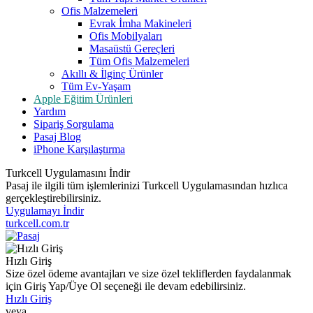
Ofis Malzemeleri
Evrak İmha Makineleri
Ofis Mobilyaları
Masaüstü Gereçleri
Tüm Ofis Malzemeleri
Akıllı & İlginç Ürünler
Tüm Ev-Yaşam
Apple Eğitim Ürünleri
Yardım
Sipariş Sorgulama
Pasaj Blog
iPhone Karşılaştırma
Turkcell Uygulamasını İndir
Pasaj ile ilgili tüm işlemlerinizi Turkcell Uygulamasından hızlıca
gerçekleştirebilirsiniz.
Uygulamayı İndir
turkcell.com.tr
Hızlı Giriş
Size özel ödeme avantajları ve size özel tekliflerden faydalanmak
için Giriş Yap/Üye Ol seçeneği ile devam edebilirsiniz.
Hızlı Giriş
veya