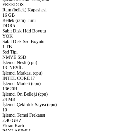
FREEDOS
Ram (bellek) Kapasitesi
16 GB
Bellek (ram) Türü
DDR5
Sabit Disk Hdd Boyutu
YOK
Sabit Disk Ssd Boyutu
1 TB
Ssd Tipi
NMVE SSD
İşlemci Nesli (cpu)
13. NESİL
İşlemci Markası (cpu)
INTEL CORE I7
İşlemci Modeli (cpu)
13620H
İşlemci Ön Belleği (cpu)
24 MB
İşlemci Çekirdek Sayısı (cpu)
10
İşlemci Temel Frekansı
2,40 GHZ
Ekran Kartı
PAYLAŞIMLI