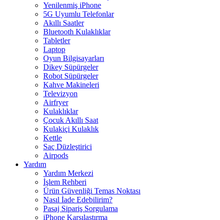
Yenilenmiş iPhone
5G Uyumlu Telefonlar
Akıllı Saatler
Bluetooth Kulaklıklar
Tabletler
Laptop
Oyun Bilgisayarları
Dikey Süpürgeler
Robot Süpürgeler
Kahve Makineleri
Televizyon
Airfryer
Kulaklıklar
Çocuk Akıllı Saat
Kulakiçi Kulaklık
Kettle
Saç Düzleştirici
Airpods
Yardım
Yardım Merkezi
İşlem Rehberi
Ürün Güvenliği Temas Noktası
Nasıl İade Edebilirim?
Pasaj Sipariş Sorgulama
iPhone Karşılaştırma