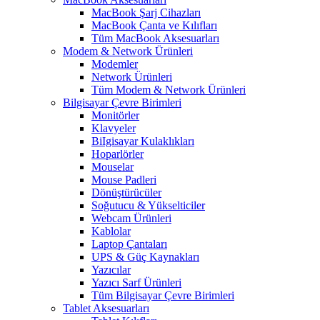
MacBook Şarj Cihazları
MacBook Çanta ve Kılıfları
Tüm MacBook Aksesuarları
Modem & Network Ürünleri
Modemler
Network Ürünleri
Tüm Modem & Network Ürünleri
Bilgisayar Çevre Birimleri
Monitörler
Klavyeler
BiIgisayar Kulaklıkları
Hoparlörler
Mouselar
Mouse Padleri
Dönüştürücüler
Soğutucu & Yükselticiler
Webcam Ürünleri
Kablolar
Laptop Çantaları
UPS & Güç Kaynakları
Yazıcılar
Yazıcı Sarf Ürünleri
Tüm Bilgisayar Çevre Birimleri
Tablet Aksesuarları