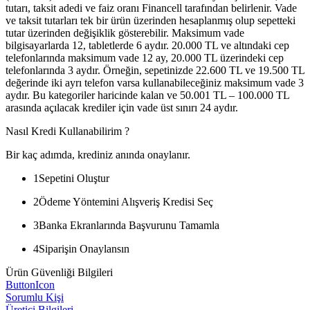
tutarı, taksit adedi ve faiz oranı Financell tarafından belirlenir. Vade
ve taksit tutarları tek bir ürün üzerinden hesaplanmış olup sepetteki
tutar üzerinden değişiklik gösterebilir. Maksimum vade
bilgisayarlarda 12, tabletlerde 6 aydır. 20.000 TL ve altındaki cep
telefonlarında maksimum vade 12 ay, 20.000 TL üzerindeki cep
telefonlarında 3 aydır. Örneğin, sepetinizde 22.600 TL ve 19.500 TL
değerinde iki ayrı telefon varsa kullanabileceğiniz maksimum vade 3
aydır. Bu kategoriler haricinde kalan ve 50.001 TL – 100.000 TL
arasında açılacak krediler için vade üst sınırı 24 aydır.
Nasıl Kredi Kullanabilirim ?
Bir kaç adımda, krediniz anında onaylanır.
1
Sepetini Oluştur
2
Ödeme Yöntemini Alışveriş Kredisi Seç
3
Banka Ekranlarında Başvurunu Tamamla
4
Siparişin Onaylansın
Ürün Güvenliği Bilgileri
ButtonIcon
Sorumlu Kişi
Üretici Bilgileri