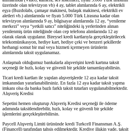
üzerinde olan televizyon vb) 4 ay, tablet alımlarında 6 ay, elektrikli
eşya (Buzdolabı, çamaşır makinesi, bulaşık makinesi, elektrikli ev
aletleri vb.) alımlarında ve fiyatı 5.000 Türk Lirasına kadar olan
televizyon alımlarında 9 ay, bilgisayar alımlarında 12 ay, “yenileme
merkezi” veya “yetkili satıcı” niteliğindeki iş yerlerinden alınan
yenilenmiş ürün niteliğinde olan cep telefonu alımlarında 12 ay
olarak olarak uygulanır. Bireysel kredi kartlarıyla gerçekleştirilecek
telekomünikasyon, hediye kart, hediye çeki ve benzeri şekillerde
herhangi somut bir mal veya hizmeti içermeyen ürünlerin
alımlarında taksit uygulanamaz.
Anlaşmalı olduğumuz bankalarla alışverişini kredi kartına taksit
seçeneği ile hızlı, kolay ve güvenli bir şekilde tamamlayabilirsin.
Ticari kredi kartları ile yapılan alışverişlerde 12 aya kadar taksit
imkanından yararlanabilirsiniz. En fazla 12 aya kadar taksit yapma
imkanı olsa da banka bazlı farklı taksit tutarları uygulanabilmektedir.
Alışveriş Kredisi
Sepetini hemen oluşturup Alışveriş Kredisi seçeneği ile ödeme
adımında taksitlendirebilir, hızlı, kolay ve güvenli bir şekilde
işlemlerini gerçekleştirebilirsin.
Paycell Alışveriş Limiti ürününde kredi Turkcell Finansman A.Ş.
(Financell) tarafından tahsis edilmektedir. Krediye ilişkin vade, taksit