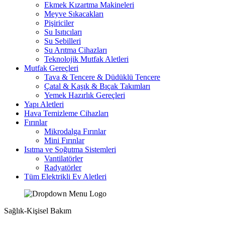
Ekmek Kızartma Makineleri
Meyve Sıkacakları
Pişiriciler
Su Isıtıcıları
Su Sebilleri
Su Arıtma Cihazları
Teknolojik Mutfak Aletleri
Mutfak Gereçleri
Tava & Tencere & Düdüklü Tencere
Çatal & Kaşık & Bıçak Takımları
Yemek Hazırlık Gereçleri
Yapı Aletleri
Hava Temizleme Cihazları
Fırınlar
Mikrodalga Fırınlar
Mini Fırınlar
Isıtma ve Soğutma Sistemleri
Vantilatörler
Radyatörler
Tüm Elektrikli Ev Aletleri
Sağlık-Kişisel Bakım