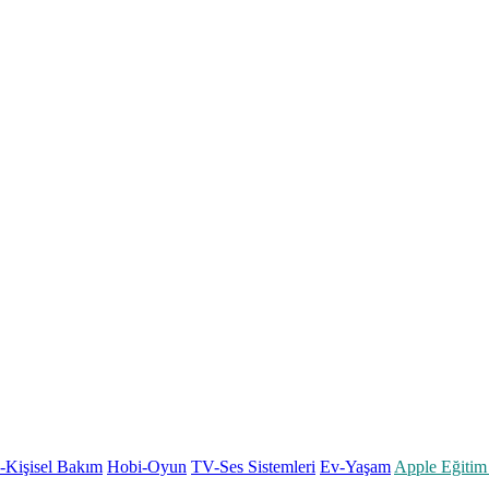
k-Kişisel Bakım
Hobi-Oyun
TV-Ses Sistemleri
Ev-Yaşam
Apple Eğitim