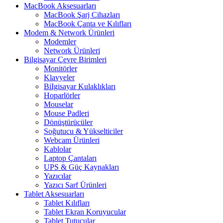
MacBook Aksesuarları
MacBook Şarj Cihazları
MacBook Çanta ve Kılıfları
Modem & Network Ürünleri
Modemler
Network Ürünleri
Bilgisayar Çevre Birimleri
Monitörler
Klavyeler
BiIgisayar Kulaklıkları
Hoparlörler
Mouselar
Mouse Padleri
Dönüştürücüler
Soğutucu & Yükselticiler
Webcam Ürünleri
Kablolar
Laptop Çantaları
UPS & Güç Kaynakları
Yazıcılar
Yazıcı Sarf Ürünleri
Tablet Aksesuarları
Tablet Kılıfları
Tablet Ekran Koruyucular
Tablet Tutucular