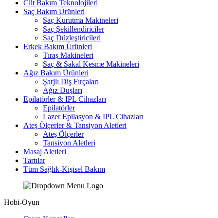
Cilt Bakım Teknolojileri
Saç Bakım Ürünleri
Saç Kurutma Makineleri
Saç Şekillendiriciler
Saç Düzleştiricileri
Erkek Bakım Ürünleri
Tıraş Makineleri
Saç & Sakal Kesme Makineleri
Ağız Bakım Ürünleri
Şarjlı Diş Fırçaları
Ağız Duşları
Epilatörler & IPL Cihazları
Epilatörler
Lazer Epilasyon & IPL Cihazları
Ateş Ölçerler & Tansiyon Aletleri
Ateş Ölçerler
Tansiyon Aletleri
Masaj Aletleri
Tartılar
Tüm Sağlık-Kişisel Bakım
Hobi-Oyun