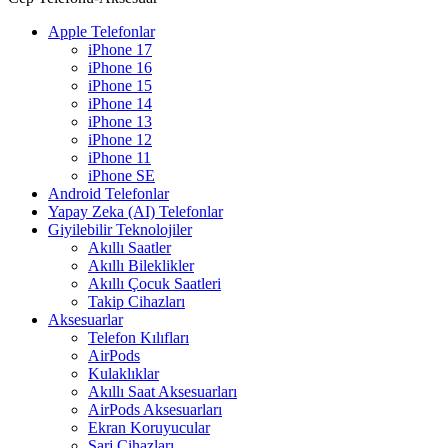
Apple Telefonlar
iPhone 17
iPhone 16
iPhone 15
iPhone 14
iPhone 13
iPhone 12
iPhone 11
iPhone SE
Android Telefonlar
Yapay Zeka (AI) Telefonlar
Giyilebilir Teknolojiler
Akıllı Saatler
Akıllı Bileklikler
Akıllı Çocuk Saatleri
Takip Cihazları
Aksesuarlar
Telefon Kılıfları
AirPods
Kulaklıklar
Akıllı Saat Aksesuarları
AirPods Aksesuarları
Ekran Koruyucular
Şarj Cihazları