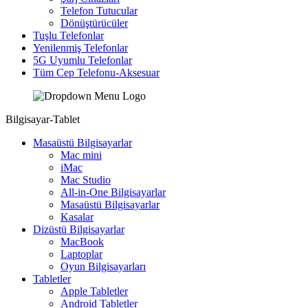
Telefon Tutucular
Dönüştürücüler
Tuşlu Telefonlar
Yenilenmiş Telefonlar
5G Uyumlu Telefonlar
Tüm Cep Telefonu-Aksesuar
Bilgisayar-Tablet
Masaüstü Bilgisayarlar
Mac mini
iMac
Mac Studio
All-in-One Bilgisayarlar
Masaüstü Bilgisayarlar
Kasalar
Dizüstü Bilgisayarlar
MacBook
Laptoplar
Oyun Bilgisayarları
Tabletler
Apple Tabletler
Android Tabletler