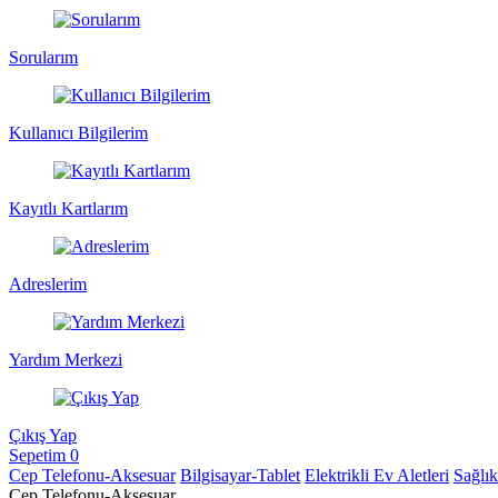
Sorularım
Kullanıcı Bilgilerim
Kayıtlı Kartlarım
Adreslerim
Yardım Merkezi
Çıkış Yap
Sepetim
0
Cep Telefonu-Aksesuar
Bilgisayar-Tablet
Elektrikli Ev Aletleri
Sağlı
Cep Telefonu-Aksesuar