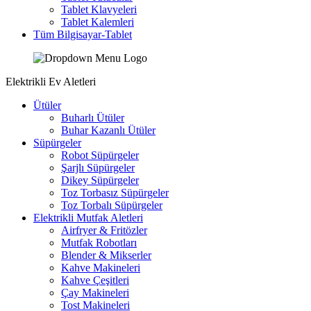
Tablet Klavyeleri
Tablet Kalemleri
Tüm Bilgisayar-Tablet
Elektrikli Ev Aletleri
Ütüler
Buharlı Ütüler
Buhar Kazanlı Ütüler
Süpürgeler
Robot Süpürgeler
Şarjlı Süpürgeler
Dikey Süpürgeler
Toz Torbasız Süpürgeler
Toz Torbalı Süpürgeler
Elektrikli Mutfak Aletleri
Airfryer & Fritözler
Mutfak Robotları
Blender & Mikserler
Kahve Makineleri
Kahve Çeşitleri
Çay Makineleri
Tost Makineleri