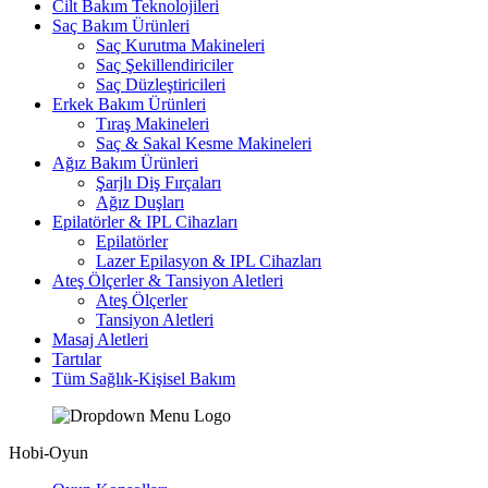
Cilt Bakım Teknolojileri
Saç Bakım Ürünleri
Saç Kurutma Makineleri
Saç Şekillendiriciler
Saç Düzleştiricileri
Erkek Bakım Ürünleri
Tıraş Makineleri
Saç & Sakal Kesme Makineleri
Ağız Bakım Ürünleri
Şarjlı Diş Fırçaları
Ağız Duşları
Epilatörler & IPL Cihazları
Epilatörler
Lazer Epilasyon & IPL Cihazları
Ateş Ölçerler & Tansiyon Aletleri
Ateş Ölçerler
Tansiyon Aletleri
Masaj Aletleri
Tartılar
Tüm Sağlık-Kişisel Bakım
Hobi-Oyun