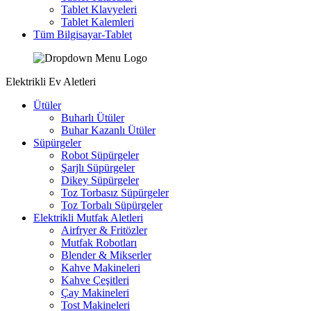
Tablet Klavyeleri
Tablet Kalemleri
Tüm Bilgisayar-Tablet
Elektrikli Ev Aletleri
Ütüler
Buharlı Ütüler
Buhar Kazanlı Ütüler
Süpürgeler
Robot Süpürgeler
Şarjlı Süpürgeler
Dikey Süpürgeler
Toz Torbasız Süpürgeler
Toz Torbalı Süpürgeler
Elektrikli Mutfak Aletleri
Airfryer & Fritözler
Mutfak Robotları
Blender & Mikserler
Kahve Makineleri
Kahve Çeşitleri
Çay Makineleri
Tost Makineleri