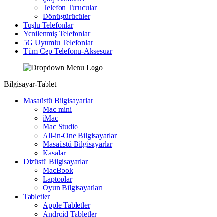
Telefon Tutucular
Dönüştürücüler
Tuşlu Telefonlar
Yenilenmiş Telefonlar
5G Uyumlu Telefonlar
Tüm Cep Telefonu-Aksesuar
Bilgisayar-Tablet
Masaüstü Bilgisayarlar
Mac mini
iMac
Mac Studio
All-in-One Bilgisayarlar
Masaüstü Bilgisayarlar
Kasalar
Dizüstü Bilgisayarlar
MacBook
Laptoplar
Oyun Bilgisayarları
Tabletler
Apple Tabletler
Android Tabletler