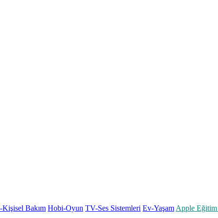
k-Kişisel Bakım
Hobi-Oyun
TV-Ses Sistemleri
Ev-Yaşam
Apple Eğitim