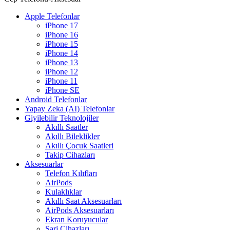
Apple Telefonlar
iPhone 17
iPhone 16
iPhone 15
iPhone 14
iPhone 13
iPhone 12
iPhone 11
iPhone SE
Android Telefonlar
Yapay Zeka (AI) Telefonlar
Giyilebilir Teknolojiler
Akıllı Saatler
Akıllı Bileklikler
Akıllı Çocuk Saatleri
Takip Cihazları
Aksesuarlar
Telefon Kılıfları
AirPods
Kulaklıklar
Akıllı Saat Aksesuarları
AirPods Aksesuarları
Ekran Koruyucular
Şarj Cihazları