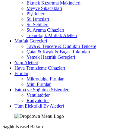
Ekmek Kızartma Makineleri
Meyve Sıkacakları
Pişiriciler
Su Isıtıcıları
Su Sebilleri
Su Arıtma Cihazları
Teknolojik Mutfak Aletleri
Mutfak Gereçleri
Tava & Tencere & Düdüklü Tencere
Çatal & Kaşık & Bıçak Takımları
Yemek Hazırlık Gereçleri
Yapı Aletleri
Hava Temizleme Cihazları
Fırınlar
Mikrodalga Fırınlar
Mini Fırınlar
Isıtma ve Soğutma Sistemleri
Vantilatörler
Radyatörler
Tüm Elektrikli Ev Aletleri
Sağlık-Kişisel Bakım