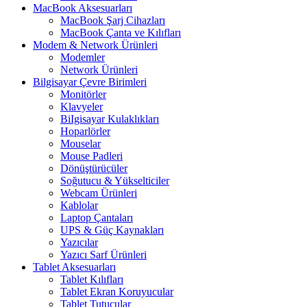
MacBook Aksesuarları
MacBook Şarj Cihazları
MacBook Çanta ve Kılıfları
Modem & Network Ürünleri
Modemler
Network Ürünleri
Bilgisayar Çevre Birimleri
Monitörler
Klavyeler
BiIgisayar Kulaklıkları
Hoparlörler
Mouselar
Mouse Padleri
Dönüştürücüler
Soğutucu & Yükselticiler
Webcam Ürünleri
Kablolar
Laptop Çantaları
UPS & Güç Kaynakları
Yazıcılar
Yazıcı Sarf Ürünleri
Tablet Aksesuarları
Tablet Kılıfları
Tablet Ekran Koruyucular
Tablet Tutucular