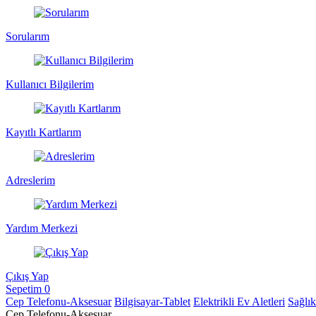
Sorularım
Kullanıcı Bilgilerim
Kayıtlı Kartlarım
Adreslerim
Yardım Merkezi
Çıkış Yap
Sepetim
0
Cep Telefonu-Aksesuar
Bilgisayar-Tablet
Elektrikli Ev Aletleri
Sağlı
Cep Telefonu-Aksesuar