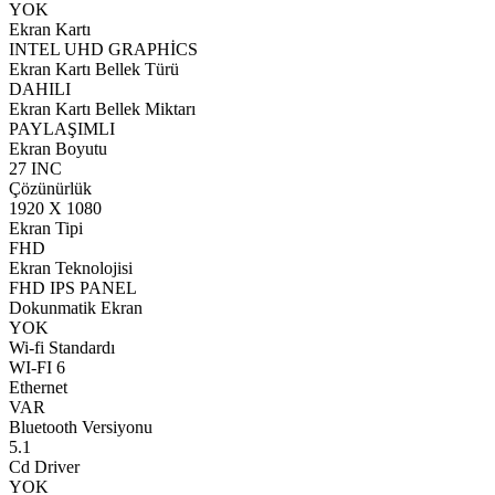
YOK
Ekran Kartı
INTEL UHD GRAPHİCS
Ekran Kartı Bellek Türü
DAHILI
Ekran Kartı Bellek Miktarı
PAYLAŞIMLI
Ekran Boyutu
27 INC
Çözünürlük
1920 X 1080
Ekran Tipi
FHD
Ekran Teknolojisi
FHD IPS PANEL
Dokunmatik Ekran
YOK
Wi-fi Standardı
WI-FI 6
Ethernet
VAR
Bluetooth Versiyonu
5.1
Cd Driver
YOK