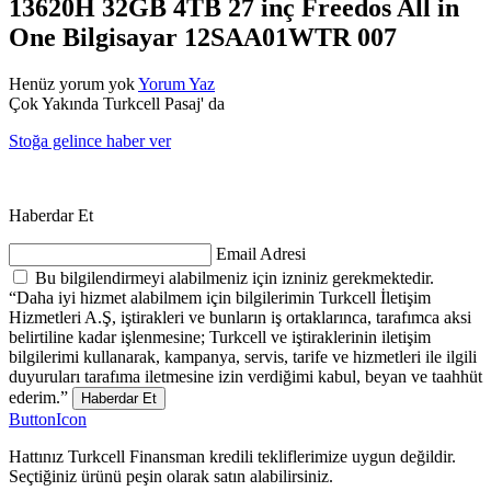
13620H 32GB 4TB 27 inç Freedos All in
One Bilgisayar 12SAA01WTR 007
Henüz yorum yok
Yorum Yaz
Çok Yakında Turkcell Pasaj' da
Stoğa gelince haber ver
Haberdar Et
Email Adresi
Bu bilgilendirmeyi alabilmeniz için izniniz gerekmektedir.
“Daha iyi hizmet alabilmem için bilgilerimin Turkcell İletişim
Hizmetleri A.Ş, iştirakleri ve bunların iş ortaklarınca, tarafımca aksi
belirtiline kadar işlenmesine; Turkcell ve iştiraklerinin iletişim
bilgilerimi kullanarak, kampanya, servis, tarife ve hizmetleri ile ilgili
duyuruları tarafıma iletmesine izin verdiğimi kabul, beyan ve taahhüt
ederim.”
Haberdar Et
ButtonIcon
Hattınız Turkcell Finansman kredili tekliflerimize uygun değildir.
Seçtiğiniz ürünü peşin olarak satın alabilirsiniz.