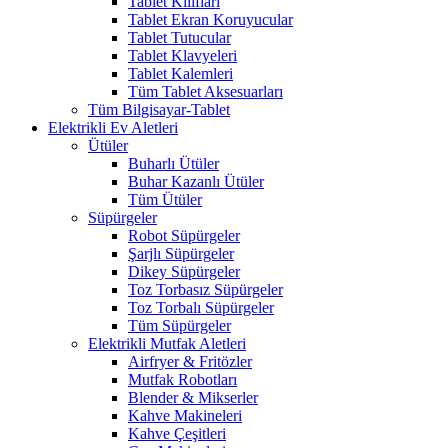
Tablet Kılıfları
Tablet Ekran Koruyucular
Tablet Tutucular
Tablet Klavyeleri
Tablet Kalemleri
Tüm Tablet Aksesuarları
Tüm Bilgisayar-Tablet
Elektrikli Ev Aletleri
Ütüler
Buharlı Ütüler
Buhar Kazanlı Ütüler
Tüm Ütüler
Süpürgeler
Robot Süpürgeler
Şarjlı Süpürgeler
Dikey Süpürgeler
Toz Torbasız Süpürgeler
Toz Torbalı Süpürgeler
Tüm Süpürgeler
Elektrikli Mutfak Aletleri
Airfryer & Fritözler
Mutfak Robotları
Blender & Mikserler
Kahve Makineleri
Kahve Çeşitleri