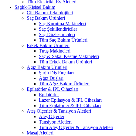
Tüm Elektrikli Ev Aletleri
Sağlık-Kişisel Bakım
Cilt Bakım Teknolojileri
Saç Bakım Ürünleri
Saç Kurutma Makineleri
Saç Şekillendiriciler
Saç Düzleştiricileri
Tüm Saç Bakım Ürünleri
Erkek Bakım Ürünleri
Tıraş Makineleri
Saç & Sakal Kesme Makineleri
Tüm Erkek Bakım Ürünleri
Ağız Bakım Ürünleri
Şarjlı Diş Fırçaları
Ağız Duşları
Tüm Ağız Bakım Ürünleri
Epilatörler & IPL Cihazları
Epilatörler
Lazer Epilasyon & IPL Cihazları
Tüm Epilatörler & IPL Cihazları
Ateş Ölçerler & Tansiyon Aletleri
Ateş Ölçerler
Tansiyon Aletleri
Tüm Ateş Ölçerler & Tansiyon Aletleri
Masaj Aletleri