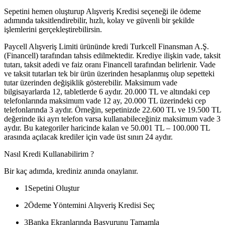
Sepetini hemen oluşturup Alışveriş Kredisi seçeneği ile ödeme
adımında taksitlendirebilir, hızlı, kolay ve güvenli bir şekilde
işlemlerini gerçekleştirebilirsin.
Paycell Alışveriş Limiti ürününde kredi Turkcell Finansman A.Ş.
(Financell) tarafından tahsis edilmektedir. Krediye ilişkin vade, taksit
tutarı, taksit adedi ve faiz oranı Financell tarafından belirlenir. Vade
ve taksit tutarları tek bir ürün üzerinden hesaplanmış olup sepetteki
tutar üzerinden değişiklik gösterebilir. Maksimum vade
bilgisayarlarda 12, tabletlerde 6 aydır. 20.000 TL ve altındaki cep
telefonlarında maksimum vade 12 ay, 20.000 TL üzerindeki cep
telefonlarında 3 aydır. Örneğin, sepetinizde 22.600 TL ve 19.500 TL
değerinde iki ayrı telefon varsa kullanabileceğiniz maksimum vade 3
aydır. Bu kategoriler haricinde kalan ve 50.001 TL – 100.000 TL
arasında açılacak krediler için vade üst sınırı 24 aydır.
Nasıl Kredi Kullanabilirim ?
Bir kaç adımda, krediniz anında onaylanır.
1
Sepetini Oluştur
2
Ödeme Yöntemini Alışveriş Kredisi Seç
3
Banka Ekranlarında Başvurunu Tamamla