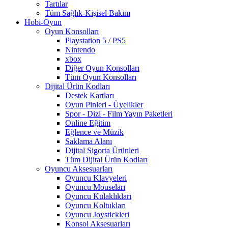
Tartılar
Tüm Sağlık-Kişisel Bakım
Hobi-Oyun
Oyun Konsolları
Playstation 5 / PS5
Nintendo
xbox
Diğer Oyun Konsolları
Tüm Oyun Konsolları
Dijital Ürün Kodları
Destek Kartları
Oyun Pinleri - Üyelikler
Spor - Dizi - Film Yayın Paketleri
Online Eğitim
Eğlence ve Müzik
Saklama Alanı
Dijital Sigorta Ürünleri
Tüm Dijital Ürün Kodları
Oyuncu Aksesuarları
Oyuncu Klavyeleri
Oyuncu Mouseları
Oyuncu Kulaklıkları
Oyuncu Koltukları
Oyuncu Joystickleri
Konsol Aksesuarları