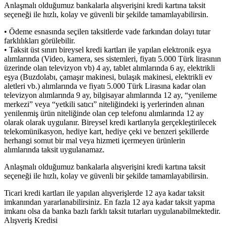
Anlaşmalı olduğumuz bankalarla alışverişini kredi kartına taksit
seçeneği ile hızlı, kolay ve güvenli bir şekilde tamamlayabilirsin.
• Ödeme esnasında seçilen taksitlerde vade farkından dolayı tutar
farklılıkları görülebilir.
• Taksit üst sınırı bireysel kredi kartları ile yapılan elektronik eşya
alımlarında (Video, kamera, ses sistemleri, fiyatı 5.000 Türk lirasının
üzerinde olan televizyon vb) 4 ay, tablet alımlarında 6 ay, elektrikli
eşya (Buzdolabı, çamaşır makinesi, bulaşık makinesi, elektrikli ev
aletleri vb.) alımlarında ve fiyatı 5.000 Türk Lirasına kadar olan
televizyon alımlarında 9 ay, bilgisayar alımlarında 12 ay, “yenileme
merkezi” veya “yetkili satıcı” niteliğindeki iş yerlerinden alınan
yenilenmiş ürün niteliğinde olan cep telefonu alımlarında 12 ay
olarak olarak uygulanır. Bireysel kredi kartlarıyla gerçekleştirilecek
telekomünikasyon, hediye kart, hediye çeki ve benzeri şekillerde
herhangi somut bir mal veya hizmeti içermeyen ürünlerin
alımlarında taksit uygulanamaz.
Anlaşmalı olduğumuz bankalarla alışverişini kredi kartına taksit
seçeneği ile hızlı, kolay ve güvenli bir şekilde tamamlayabilirsin.
Ticari kredi kartları ile yapılan alışverişlerde 12 aya kadar taksit
imkanından yararlanabilirsiniz. En fazla 12 aya kadar taksit yapma
imkanı olsa da banka bazlı farklı taksit tutarları uygulanabilmektedir.
Alışveriş Kredisi