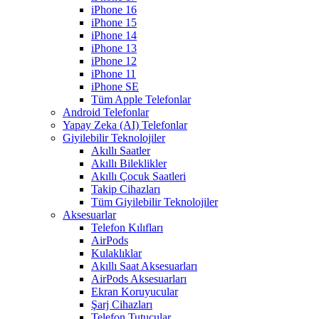
iPhone 16
iPhone 15
iPhone 14
iPhone 13
iPhone 12
iPhone 11
iPhone SE
Tüm Apple Telefonlar
Android Telefonlar
Yapay Zeka (AI) Telefonlar
Giyilebilir Teknolojiler
Akıllı Saatler
Akıllı Bileklikler
Akıllı Çocuk Saatleri
Takip Cihazları
Tüm Giyilebilir Teknolojiler
Aksesuarlar
Telefon Kılıfları
AirPods
Kulaklıklar
Akıllı Saat Aksesuarları
AirPods Aksesuarları
Ekran Koruyucular
Şarj Cihazları
Telefon Tutucular