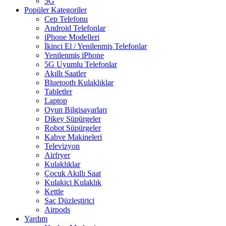
5G
Popüler Kategoriler
Cep Telefonu
Android Telefonlar
iPhone Modelleri
İkinci El / Yenilenmiş Telefonlar
Yenilenmiş iPhone
5G Uyumlu Telefonlar
Akıllı Saatler
Bluetooth Kulaklıklar
Tabletler
Laptop
Oyun Bilgisayarları
Dikey Süpürgeler
Robot Süpürgeler
Kahve Makineleri
Televizyon
Airfryer
Kulaklıklar
Çocuk Akıllı Saat
Kulakiçi Kulaklık
Kettle
Saç Düzleştirici
Airpods
Yardım