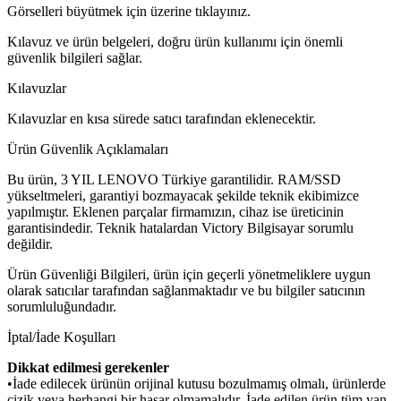
Görselleri büyütmek için üzerine tıklayınız.
Kılavuz ve ürün belgeleri, doğru ürün kullanımı için önemli
güvenlik bilgileri sağlar.
Kılavuzlar
Kılavuzlar en kısa sürede satıcı tarafından eklenecektir.
Ürün Güvenlik Açıklamaları
Bu ürün, 3 YIL LENOVO Türkiye garantilidir. RAM/SSD
yükseltmeleri, garantiyi bozmayacak şekilde teknik ekibimizce
yapılmıştır. Eklenen parçalar firmamızın, cihaz ise üreticinin
garantisindedir. Teknik hatalardan Victory Bilgisayar sorumlu
değildir.
Ürün Güvenliği Bilgileri, ürün için geçerli yönetmeliklere uygun
olarak satıcılar tarafından sağlanmaktadır ve bu bilgiler satıcının
sorumluluğundadır.
İptal/İade Koşulları
Dikkat edilmesi gerekenler
•İade edilecek ürünün orijinal kutusu bozulmamış olmalı, ürünlerde
çizik veya herhangi bir hasar olmamalıdır. İade edilen ürün tüm yan