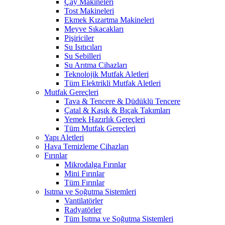
Çay Makineleri
Tost Makineleri
Ekmek Kızartma Makineleri
Meyve Sıkacakları
Pişiriciler
Su Isıtıcıları
Su Sebilleri
Su Arıtma Cihazları
Teknolojik Mutfak Aletleri
Tüm Elektrikli Mutfak Aletleri
Mutfak Gereçleri
Tava & Tencere & Düdüklü Tencere
Çatal & Kaşık & Bıçak Takımları
Yemek Hazırlık Gereçleri
Tüm Mutfak Gereçleri
Yapı Aletleri
Hava Temizleme Cihazları
Fırınlar
Mikrodalga Fırınlar
Mini Fırınlar
Tüm Fırınlar
Isıtma ve Soğutma Sistemleri
Vantilatörler
Radyatörler
Tüm Isıtma ve Soğutma Sistemleri