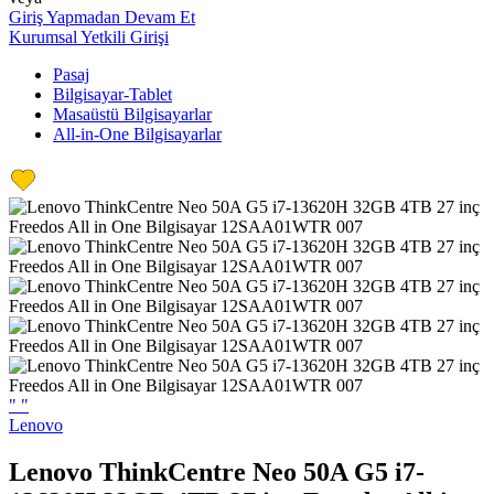
Giriş Yapmadan Devam Et
Kurumsal Yetkili Girişi
Pasaj
Bilgisayar-Tablet
Masaüstü Bilgisayarlar
All-in-One Bilgisayarlar
"
"
Lenovo
Lenovo ThinkCentre Neo 50A G5 i7-