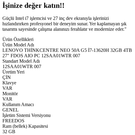
İşinize değer katın!!
Güçlü Intel i7 işlemcisi ve 27 inç dev ekranıyla işlerinizi
hızlandırırken profesyonel bir deneyim sunar. Yer kaplamayan şık
tasarımı sayesinde çalışma alanınızı ferahlatır ve modernize eder."
Ürün Özellikleri
Ürün Model Adı
LENOVO THİNKCENTRE NEO 50A G5 İ7-13620H 32GB 4TB
27" FDOS AIO PC 12SAA01WTR 007
Standart Model Adı
12SAA01WTR 007
Üretim Yeri
ÇİN
Klavye
VAR
Monitör
VAR
Kullanım Amacı
GENEL
İşletim Sistemi Versiyonu
FREEDOS
Ram (bellek) Kapasitesi
32 GB