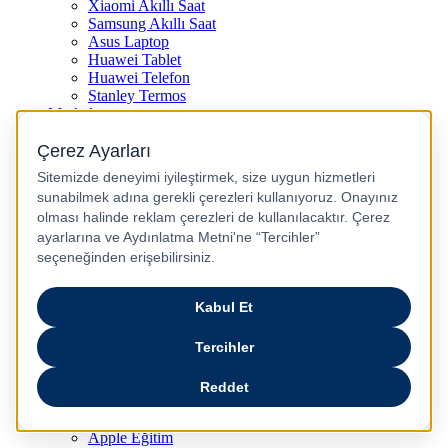
Xiaomi Akıllı Saat
Samsung Akıllı Saat
Asus Laptop
Huawei Tablet
Huawei Telefon
Stanley Termos
Markalar
Apple
Samsung
Dyson
Anker
Arzum
Braun
Casper
Huawei
JBL
Lenovo
Omix
Philips
Realme
Xiaomi
TCL
Sony
Özel Günler & Kampanyalar
Apple Eğitim