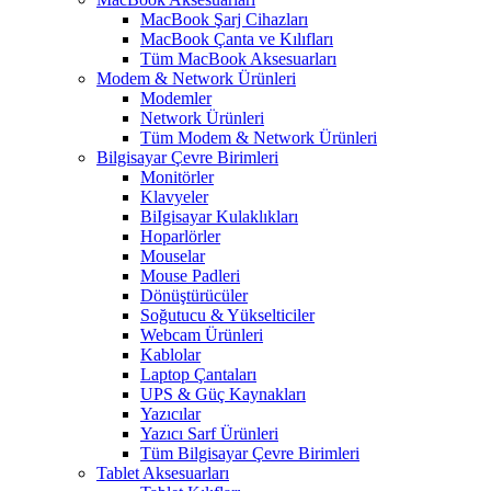
MacBook Şarj Cihazları
MacBook Çanta ve Kılıfları
Tüm MacBook Aksesuarları
Modem & Network Ürünleri
Modemler
Network Ürünleri
Tüm Modem & Network Ürünleri
Bilgisayar Çevre Birimleri
Monitörler
Klavyeler
BiIgisayar Kulaklıkları
Hoparlörler
Mouselar
Mouse Padleri
Dönüştürücüler
Soğutucu & Yükselticiler
Webcam Ürünleri
Kablolar
Laptop Çantaları
UPS & Güç Kaynakları
Yazıcılar
Yazıcı Sarf Ürünleri
Tüm Bilgisayar Çevre Birimleri
Tablet Aksesuarları