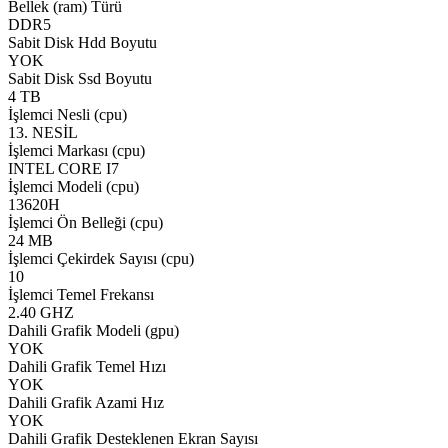
Bellek (ram) Türü
DDR5
Sabit Disk Hdd Boyutu
YOK
Sabit Disk Ssd Boyutu
4 TB
İşlemci Nesli (cpu)
13. NESİL
İşlemci Markası (cpu)
INTEL CORE I7
İşlemci Modeli (cpu)
13620H
İşlemci Ön Belleği (cpu)
24 MB
İşlemci Çekirdek Sayısı (cpu)
10
İşlemci Temel Frekansı
2.40 GHZ
Dahili Grafik Modeli (gpu)
YOK
Dahili Grafik Temel Hızı
YOK
Dahili Grafik Azami Hız
YOK
Dahili Grafik Desteklenen Ekran Sayısı