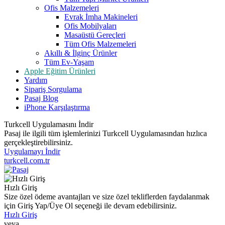
Ofis Malzemeleri
Evrak İmha Makineleri
Ofis Mobilyaları
Masaüstü Gereçleri
Tüm Ofis Malzemeleri
Akıllı & İlginç Ürünler
Tüm Ev-Yaşam
Apple Eğitim Ürünleri
Yardım
Sipariş Sorgulama
Pasaj Blog
iPhone Karşılaştırma
Turkcell Uygulamasını İndir
Pasaj ile ilgili tüm işlemlerinizi Turkcell Uygulamasından hızlıca
gerçekleştirebilirsiniz.
Uygulamayı İndir
turkcell.com.tr
Hızlı Giriş
Size özel ödeme avantajları ve size özel tekliflerden faydalanmak
için Giriş Yap/Üye Ol seçeneği ile devam edebilirsiniz.
Hızlı Giriş
veya