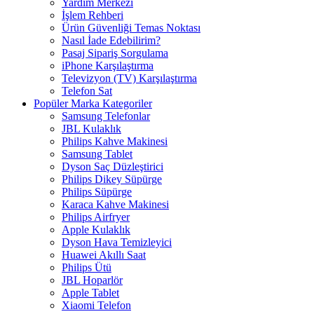
Yardım Merkezi
İşlem Rehberi
Ürün Güvenliği Temas Noktası
Nasıl İade Edebilirim?
Pasaj Sipariş Sorgulama
iPhone Karşılaştırma
Televizyon (TV) Karşılaştırma
Telefon Sat
Popüler Marka Kategoriler
Samsung Telefonlar
JBL Kulaklık
Philips Kahve Makinesi
Samsung Tablet
Dyson Saç Düzleştirici
Philips Dikey Süpürge
Philips Süpürge
Karaca Kahve Makinesi
Philips Airfryer
Apple Kulaklık
Dyson Hava Temizleyici
Huawei Akıllı Saat
Philips Ütü
JBL Hoparlör
Apple Tablet
Xiaomi Telefon