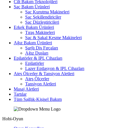
Cilt Bakım Teknolojileri
Saç Bakım Ürünleri
Saç Kurutma Makineleri
Saç Şekillendiriciler
Saç Düzleştiricileri
Erkek Bakım Ürünleri
Tıraş Makineleri
Saç & Sakal Kesme Makineleri
Ağız Bakım Ürünleri
Şarjlı Diş Fırçaları
Ağız Duşları
Epilatörler & IPL Cihazları
Epilatörler
Lazer Epilasyon & IPL Cihazları
Ateş Ölçerler & Tansiyon Aletleri
Ateş Ölçerler
Tansiyon Aletleri
Masaj Aletleri
Tartılar
Tüm Sağlık-Kişisel Bakım
Hobi-Oyun