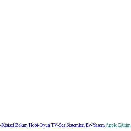
k-Kişisel Bakım
Hobi-Oyun
TV-Ses Sistemleri
Ev-Yaşam
Apple Eğitim