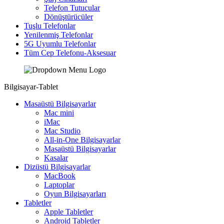
Telefon Tutucular
Dönüştürücüler
Tuşlu Telefonlar
Yenilenmiş Telefonlar
5G Uyumlu Telefonlar
Tüm Cep Telefonu-Aksesuar
Bilgisayar-Tablet
Masaüstü Bilgisayarlar
Mac mini
iMac
Mac Studio
All-in-One Bilgisayarlar
Masaüstü Bilgisayarlar
Kasalar
Dizüstü Bilgisayarlar
MacBook
Laptoplar
Oyun Bilgisayarları
Tabletler
Apple Tabletler
Android Tabletler