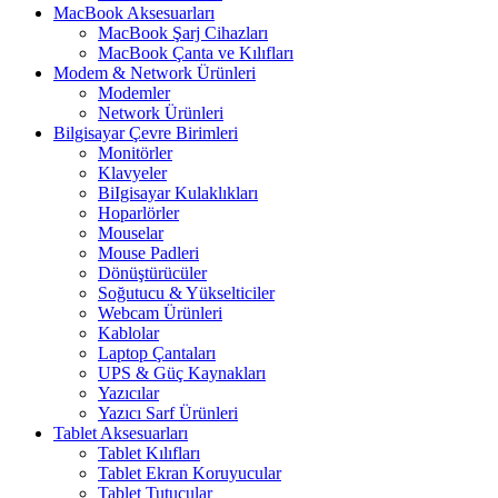
MacBook Aksesuarları
MacBook Şarj Cihazları
MacBook Çanta ve Kılıfları
Modem & Network Ürünleri
Modemler
Network Ürünleri
Bilgisayar Çevre Birimleri
Monitörler
Klavyeler
BiIgisayar Kulaklıkları
Hoparlörler
Mouselar
Mouse Padleri
Dönüştürücüler
Soğutucu & Yükselticiler
Webcam Ürünleri
Kablolar
Laptop Çantaları
UPS & Güç Kaynakları
Yazıcılar
Yazıcı Sarf Ürünleri
Tablet Aksesuarları
Tablet Kılıfları
Tablet Ekran Koruyucular
Tablet Tutucular