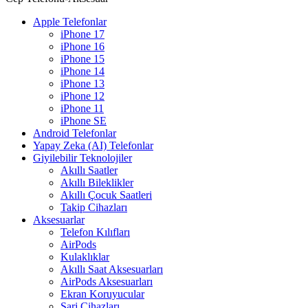
Apple Telefonlar
iPhone 17
iPhone 16
iPhone 15
iPhone 14
iPhone 13
iPhone 12
iPhone 11
iPhone SE
Android Telefonlar
Yapay Zeka (AI) Telefonlar
Giyilebilir Teknolojiler
Akıllı Saatler
Akıllı Bileklikler
Akıllı Çocuk Saatleri
Takip Cihazları
Aksesuarlar
Telefon Kılıfları
AirPods
Kulaklıklar
Akıllı Saat Aksesuarları
AirPods Aksesuarları
Ekran Koruyucular
Şarj Cihazları