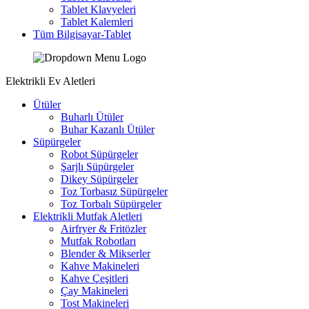
Tablet Klavyeleri
Tablet Kalemleri
Tüm Bilgisayar-Tablet
Elektrikli Ev Aletleri
Ütüler
Buharlı Ütüler
Buhar Kazanlı Ütüler
Süpürgeler
Robot Süpürgeler
Şarjlı Süpürgeler
Dikey Süpürgeler
Toz Torbasız Süpürgeler
Toz Torbalı Süpürgeler
Elektrikli Mutfak Aletleri
Airfryer & Fritözler
Mutfak Robotları
Blender & Mikserler
Kahve Makineleri
Kahve Çeşitleri
Çay Makineleri
Tost Makineleri