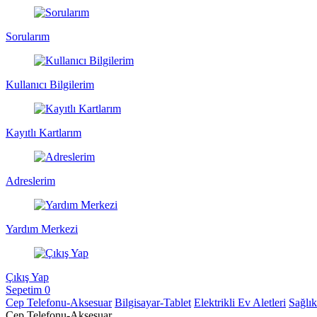
Sorularım
Kullanıcı Bilgilerim
Kayıtlı Kartlarım
Adreslerim
Yardım Merkezi
Çıkış Yap
Sepetim
0
Cep Telefonu-Aksesuar
Bilgisayar-Tablet
Elektrikli Ev Aletleri
Sağlı
Cep Telefonu-Aksesuar