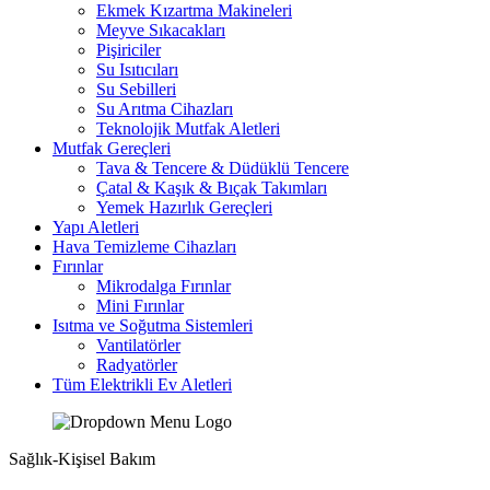
Ekmek Kızartma Makineleri
Meyve Sıkacakları
Pişiriciler
Su Isıtıcıları
Su Sebilleri
Su Arıtma Cihazları
Teknolojik Mutfak Aletleri
Mutfak Gereçleri
Tava & Tencere & Düdüklü Tencere
Çatal & Kaşık & Bıçak Takımları
Yemek Hazırlık Gereçleri
Yapı Aletleri
Hava Temizleme Cihazları
Fırınlar
Mikrodalga Fırınlar
Mini Fırınlar
Isıtma ve Soğutma Sistemleri
Vantilatörler
Radyatörler
Tüm Elektrikli Ev Aletleri
Sağlık-Kişisel Bakım