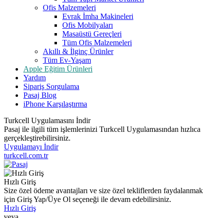
Ofis Malzemeleri
Evrak İmha Makineleri
Ofis Mobilyaları
Masaüstü Gereçleri
Tüm Ofis Malzemeleri
Akıllı & İlginç Ürünler
Tüm Ev-Yaşam
Apple Eğitim Ürünleri
Yardım
Sipariş Sorgulama
Pasaj Blog
iPhone Karşılaştırma
Turkcell Uygulamasını İndir
Pasaj ile ilgili tüm işlemlerinizi Turkcell Uygulamasından hızlıca
gerçekleştirebilirsiniz.
Uygulamayı İndir
turkcell.com.tr
Hızlı Giriş
Size özel ödeme avantajları ve size özel tekliflerden faydalanmak
için Giriş Yap/Üye Ol seçeneği ile devam edebilirsiniz.
Hızlı Giriş
veya