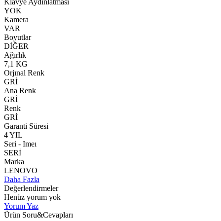
Klavye Aydınlatması
YOK
Kamera
VAR
Boyutlar
DİĞER
Ağırlık
7,1 KG
Orjınal Renk
GRİ
Ana Renk
GRİ
Renk
GRİ
Garanti Süresi
4 YIL
Seri - Imeı
SERİ
Marka
LENOVO
Daha Fazla
Değerlendirmeler
Henüz yorum yok
Yorum Yaz
Ürün Soru&Cevapları