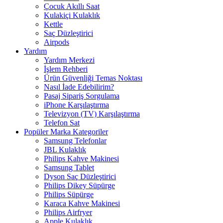
Çocuk Akıllı Saat
Kulakiçi Kulaklık
Kettle
Saç Düzleştirici
Airpods
Yardım
Yardım Merkezi
İşlem Rehberi
Ürün Güvenliği Temas Noktası
Nasıl İade Edebilirim?
Pasaj Sipariş Sorgulama
iPhone Karşılaştırma
Televizyon (TV) Karşılaştırma
Telefon Sat
Popüler Marka Kategoriler
Samsung Telefonlar
JBL Kulaklık
Philips Kahve Makinesi
Samsung Tablet
Dyson Saç Düzleştirici
Philips Dikey Süpürge
Philips Süpürge
Karaca Kahve Makinesi
Philips Airfryer
Apple Kulaklık