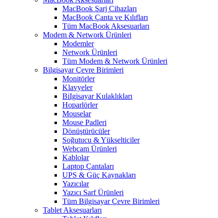
MacBook Şarj Cihazları
MacBook Çanta ve Kılıfları
Tüm MacBook Aksesuarları
Modem & Network Ürünleri
Modemler
Network Ürünleri
Tüm Modem & Network Ürünleri
Bilgisayar Çevre Birimleri
Monitörler
Klavyeler
BiIgisayar Kulaklıkları
Hoparlörler
Mouselar
Mouse Padleri
Dönüştürücüler
Soğutucu & Yükselticiler
Webcam Ürünleri
Kablolar
Laptop Çantaları
UPS & Güç Kaynakları
Yazıcılar
Yazıcı Sarf Ürünleri
Tüm Bilgisayar Çevre Birimleri
Tablet Aksesuarları