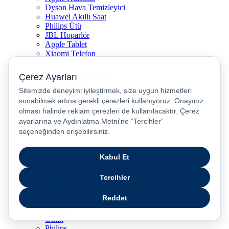
Dyson Hava Temizleyici
Huawei Akıllı Saat
Philips Ütü
JBL Hoparlör
Apple Tablet
Xiaomi Telefon
Xiaomi Akıllı Saat
Samsung Akıllı Saat
Asus Laptop
Huawei Tablet
Huawei Telefon
Stanley Termos
Markalar
Apple
Samsung
Dyson
Anker
Arzum
Braun
Casper
Huawei
JBL
Lenovo
Omix
Philips