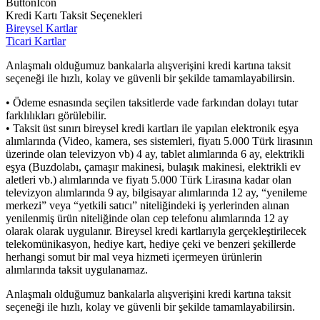
ButtonIcon
Kredi Kartı Taksit Seçenekleri
Bireysel Kartlar
Ticari Kartlar
Anlaşmalı olduğumuz bankalarla alışverişini kredi kartına taksit
seçeneği ile hızlı, kolay ve güvenli bir şekilde tamamlayabilirsin.
• Ödeme esnasında seçilen taksitlerde vade farkından dolayı tutar
farklılıkları görülebilir.
• Taksit üst sınırı bireysel kredi kartları ile yapılan elektronik eşya
alımlarında (Video, kamera, ses sistemleri, fiyatı 5.000 Türk lirasının
üzerinde olan televizyon vb) 4 ay, tablet alımlarında 6 ay, elektrikli
eşya (Buzdolabı, çamaşır makinesi, bulaşık makinesi, elektrikli ev
aletleri vb.) alımlarında ve fiyatı 5.000 Türk Lirasına kadar olan
televizyon alımlarında 9 ay, bilgisayar alımlarında 12 ay, “yenileme
merkezi” veya “yetkili satıcı” niteliğindeki iş yerlerinden alınan
yenilenmiş ürün niteliğinde olan cep telefonu alımlarında 12 ay
olarak olarak uygulanır. Bireysel kredi kartlarıyla gerçekleştirilecek
telekomünikasyon, hediye kart, hediye çeki ve benzeri şekillerde
herhangi somut bir mal veya hizmeti içermeyen ürünlerin
alımlarında taksit uygulanamaz.
Anlaşmalı olduğumuz bankalarla alışverişini kredi kartına taksit
seçeneği ile hızlı, kolay ve güvenli bir şekilde tamamlayabilirsin.