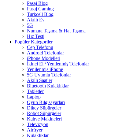
Pasaj Blog
Pasaj Gaming
Turkcell Blog
Akıllı Ev
5G
Numara Taşıma & Hat Taşıma
Hız Testi
Popüler Kategoriler
Cep Telefonu
Android Telefonlar
iPhone Modelleri
İkinci El / Yenilenmiş Telefonlar
Yenilenmiş iPhone
5G Uyumlu Telefonlar
Akıllı Saatler
Bluetooth Kulaklıklar
Tabletler
Laptop
Oyun Bilgisayarları
Dikey Süpürgeler
Robot Süpürgeler
Kahve Makineleri
Televizyon
Airfryer
Kulaklıklar