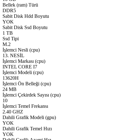
Bellek (ram) Türü
DDR5
Sabit Disk Hdd Boyutu
YOK
Sabit Disk Ssd Boyutu
1 TB
Ssd Tipi
M.2
İşlemci Nesli (cpu)
13. NESİL
İşlemci Markası (cpu)
INTEL CORE I7
İşlemci Modeli (cpu)
13620H
İşlemci Ön Belleği (cpu)
24 MB
İşlemci Çekirdek Sayısı (cpu)
10
İşlemci Temel Frekansı
2.40 GHZ
Dahili Grafik Modeli (gpu)
YOK
Dahili Grafik Temel Hızı
YOK
Dahili Grafik Azami Hız