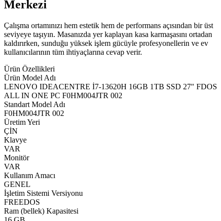
Merkezi
Çalışma ortamınızı hem estetik hem de performans açısından bir üst
seviyeye taşıyın. Masanızda yer kaplayan kasa karmaşasını ortadan
kaldırırken, sunduğu yüksek işlem gücüyle profesyonellerin ve ev
kullanıcılarının tüm ihtiyaçlarına cevap verir.
Ürün Özellikleri
Ürün Model Adı
LENOVO IDEACENTRE İ7-13620H 16GB 1TB SSD 27" FDOS
ALL IN ONE PC F0HM004JTR 002
Standart Model Adı
F0HM004JTR 002
Üretim Yeri
ÇİN
Klavye
VAR
Monitör
VAR
Kullanım Amacı
GENEL
İşletim Sistemi Versiyonu
FREEDOS
Ram (bellek) Kapasitesi
16 GB