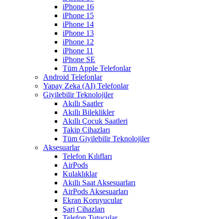
iPhone 16
iPhone 15
iPhone 14
iPhone 13
iPhone 12
iPhone 11
iPhone SE
Tüm Apple Telefonlar
Android Telefonlar
Yapay Zeka (AI) Telefonlar
Giyilebilir Teknolojiler
Akıllı Saatler
Akıllı Bileklikler
Akıllı Çocuk Saatleri
Takip Cihazları
Tüm Giyilebilir Teknolojiler
Aksesuarlar
Telefon Kılıfları
AirPods
Kulaklıklar
Akıllı Saat Aksesuarları
AirPods Aksesuarları
Ekran Koruyucular
Şarj Cihazları
Telefon Tutucular