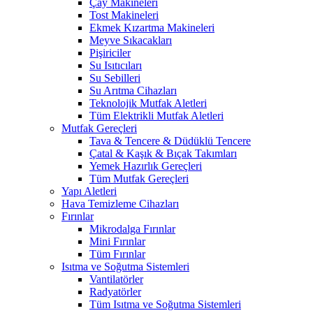
Çay Makineleri
Tost Makineleri
Ekmek Kızartma Makineleri
Meyve Sıkacakları
Pişiriciler
Su Isıtıcıları
Su Sebilleri
Su Arıtma Cihazları
Teknolojik Mutfak Aletleri
Tüm Elektrikli Mutfak Aletleri
Mutfak Gereçleri
Tava & Tencere & Düdüklü Tencere
Çatal & Kaşık & Bıçak Takımları
Yemek Hazırlık Gereçleri
Tüm Mutfak Gereçleri
Yapı Aletleri
Hava Temizleme Cihazları
Fırınlar
Mikrodalga Fırınlar
Mini Fırınlar
Tüm Fırınlar
Isıtma ve Soğutma Sistemleri
Vantilatörler
Radyatörler
Tüm Isıtma ve Soğutma Sistemleri