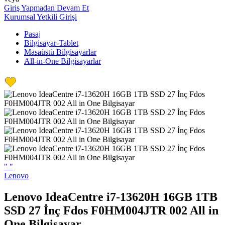
Giriş Yapmadan Devam Et
Kurumsal Yetkili Girişi
Pasaj
Bilgisayar-Tablet
Masaüstü Bilgisayarlar
All-in-One Bilgisayarlar
"
"
Lenovo
Lenovo IdeaCentre i7-13620H 16GB 1TB
SSD 27 İnç Fdos F0HM004JTR 002 All in
One Bilgisayar