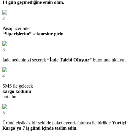
14 gün geçmediğine emin olun.
2
Pasaj üzerinde
“Siparişlerim” sekmesine girin
3
İade nedeninizi seçerek
“İade Talebi OIuştur”
butonuna tıklayın.
4
SMS ile gelecek
kargo kodunu
not alın.
5
Ürünü eksiksiz bir şekilde paketleyerek faturası ile birlikte
Yurtiçi
Kargo’ya 7 iş günü içinde teslim edin.