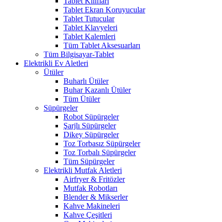
Tablet Kılıfları
Tablet Ekran Koruyucular
Tablet Tutucular
Tablet Klavyeleri
Tablet Kalemleri
Tüm Tablet Aksesuarları
Tüm Bilgisayar-Tablet
Elektrikli Ev Aletleri
Ütüler
Buharlı Ütüler
Buhar Kazanlı Ütüler
Tüm Ütüler
Süpürgeler
Robot Süpürgeler
Şarjlı Süpürgeler
Dikey Süpürgeler
Toz Torbasız Süpürgeler
Toz Torbalı Süpürgeler
Tüm Süpürgeler
Elektrikli Mutfak Aletleri
Airfryer & Fritözler
Mutfak Robotları
Blender & Mikserler
Kahve Makineleri
Kahve Çeşitleri