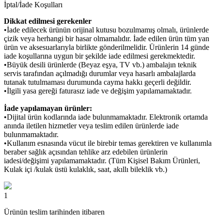
İptal/İade Koşulları
Dikkat edilmesi gerekenler
•İade edilecek ürünün orijinal kutusu bozulmamış olmalı, ürünlerde
çizik veya herhangi bir hasar olmamalıdır. İade edilen ürün tüm yan
ürün ve aksesuarlarıyla birlikte gönderilmelidir. Ürünlerin 14 günde
iade koşullarına uygun bir şekilde iade edilmesi gerekmektedir.
•Büyük desili ürünlerde (Beyaz eşya, TV vb.) ambalajın teknik
servis tarafından açılmadığı durumlar veya hasarlı ambalajlarda
tutanak tutulmaması durumunda cayma hakkı geçerli değildir.
•İlgili yasa gereği faturasız iade ve değişim yapılamamaktadır.
İade yapılamayan ürünler:
•Dijital ürün kodlarında iade bulunmamaktadır. Elektronik ortamda
anında iletilen hizmetler veya teslim edilen ürünlerde iade
bulunmamaktadır.
•Kullanım esnasında vücut ile birebir temas gerektiren ve kullanımla
beraber sağlık açısından tehlike arz edebilen ürünlerin
iadesi/değişimi yapılamamaktadır. (Tüm Kişisel Bakım Ürünleri,
Kulak içi /kulak üstü kulaklık, saat, akıllı bileklik vb.)
1
Ürünün teslim tarihinden itibaren