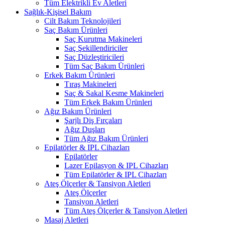
Tüm Elektrikli Ev Aletleri
Sağlık-Kişisel Bakım
Cilt Bakım Teknolojileri
Saç Bakım Ürünleri
Saç Kurutma Makineleri
Saç Şekillendiriciler
Saç Düzleştiricileri
Tüm Saç Bakım Ürünleri
Erkek Bakım Ürünleri
Tıraş Makineleri
Saç & Sakal Kesme Makineleri
Tüm Erkek Bakım Ürünleri
Ağız Bakım Ürünleri
Şarjlı Diş Fırçaları
Ağız Duşları
Tüm Ağız Bakım Ürünleri
Epilatörler & IPL Cihazları
Epilatörler
Lazer Epilasyon & IPL Cihazları
Tüm Epilatörler & IPL Cihazları
Ateş Ölçerler & Tansiyon Aletleri
Ateş Ölçerler
Tansiyon Aletleri
Tüm Ateş Ölçerler & Tansiyon Aletleri
Masaj Aletleri