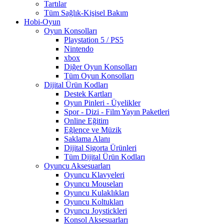
Tartılar
Tüm Sağlık-Kişisel Bakım
Hobi-Oyun
Oyun Konsolları
Playstation 5 / PS5
Nintendo
xbox
Diğer Oyun Konsolları
Tüm Oyun Konsolları
Dijital Ürün Kodları
Destek Kartları
Oyun Pinleri - Üyelikler
Spor - Dizi - Film Yayın Paketleri
Online Eğitim
Eğlence ve Müzik
Saklama Alanı
Dijital Sigorta Ürünleri
Tüm Dijital Ürün Kodları
Oyuncu Aksesuarları
Oyuncu Klavyeleri
Oyuncu Mouseları
Oyuncu Kulaklıkları
Oyuncu Koltukları
Oyuncu Joystickleri
Konsol Aksesuarları