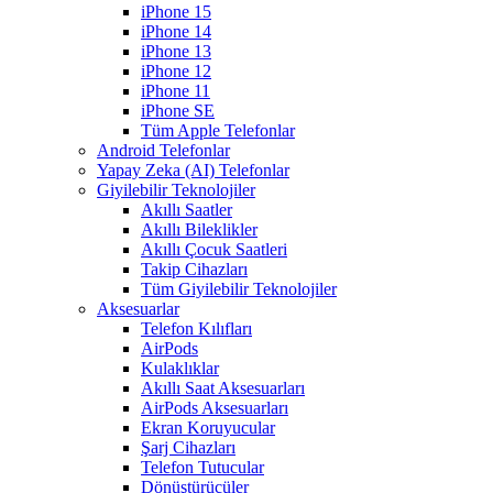
iPhone 15
iPhone 14
iPhone 13
iPhone 12
iPhone 11
iPhone SE
Tüm Apple Telefonlar
Android Telefonlar
Yapay Zeka (AI) Telefonlar
Giyilebilir Teknolojiler
Akıllı Saatler
Akıllı Bileklikler
Akıllı Çocuk Saatleri
Takip Cihazları
Tüm Giyilebilir Teknolojiler
Aksesuarlar
Telefon Kılıfları
AirPods
Kulaklıklar
Akıllı Saat Aksesuarları
AirPods Aksesuarları
Ekran Koruyucular
Şarj Cihazları
Telefon Tutucular
Dönüştürücüler