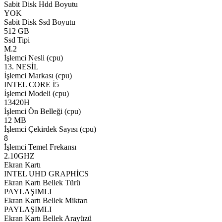
Sabit Disk Hdd Boyutu
YOK
Sabit Disk Ssd Boyutu
512 GB
Ssd Tipi
M.2
İşlemci Nesli (cpu)
13. NESİL
İşlemci Markası (cpu)
INTEL CORE İ5
İşlemci Modeli (cpu)
13420H
İşlemci Ön Belleği (cpu)
12 MB
İşlemci Çekirdek Sayısı (cpu)
8
İşlemci Temel Frekansı
2.10GHZ
Ekran Kartı
INTEL UHD GRAPHİCS
Ekran Kartı Bellek Türü
PAYLAŞIMLI
Ekran Kartı Bellek Miktarı
PAYLAŞIMLI
Ekran Kartı Bellek Arayüzü