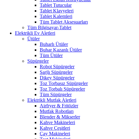
Tablet Tutucular
Tablet Klavyeleri
Tablet Kalemleri
Tüm Tablet Aksesuarları
Tüm Bilgisayar-Tablet
Elektrikli Ev Aletleri
Ütüler
Buharlı Ütüler
Buhar Kazanlı Ütüler
Tüm Ütüler
Süpürgeler
Robot Süpürgeler
Şarjlı Süpürgeler
Dikey Süpürgeler
Toz Torbasız Süpürgeler
Toz Torbalı Süpürgeler
Tüm Süpürgeler
Elektrikli Mutfak Aletleri
Airfryer & Fritözler
Mutfak Robotları
Blender & Mikserler
Kahve Makineleri
Kahve Çeşitleri
Çay Makineleri