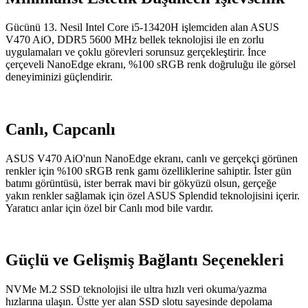
Gücünü 13. Nesil Intel Core i5-13420H işlemciden alan ASUS
V470 AiO, DDR5 5600 MHz bellek teknolojisi ile en zorlu
uygulamaları ve çoklu görevleri sorunsuz gerçekleştirir. İnce
çerçeveli NanoEdge ekranı, %100 sRGB renk doğruluğu ile görsel
deneyiminizi güçlendirir.
Canlı, Capcanlı
ASUS V470 AiO'nun NanoEdge ekranı, canlı ve gerçekçi görünen
renkler için %100 sRGB renk gamı özelliklerine sahiptir. İster gün
batımı görüntüsü, ister berrak mavi bir gökyüzü olsun, gerçeğe
yakın renkler sağlamak için özel ASUS Splendid teknolojisini içerir.
Yaratıcı anlar için özel bir Canlı mod bile vardır.
Güçlü ve Gelişmiş Bağlantı Seçenekleri
NVMe M.2 SSD teknolojisi ile ultra hızlı veri okuma/yazma
hızlarına ulaşın. Üstte yer alan SSD slotu sayesinde depolama