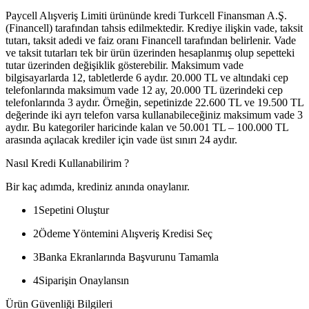
Paycell Alışveriş Limiti ürününde kredi Turkcell Finansman A.Ş.
(Financell) tarafından tahsis edilmektedir. Krediye ilişkin vade, taksit
tutarı, taksit adedi ve faiz oranı Financell tarafından belirlenir. Vade
ve taksit tutarları tek bir ürün üzerinden hesaplanmış olup sepetteki
tutar üzerinden değişiklik gösterebilir. Maksimum vade
bilgisayarlarda 12, tabletlerde 6 aydır. 20.000 TL ve altındaki cep
telefonlarında maksimum vade 12 ay, 20.000 TL üzerindeki cep
telefonlarında 3 aydır. Örneğin, sepetinizde 22.600 TL ve 19.500 TL
değerinde iki ayrı telefon varsa kullanabileceğiniz maksimum vade 3
aydır. Bu kategoriler haricinde kalan ve 50.001 TL – 100.000 TL
arasında açılacak krediler için vade üst sınırı 24 aydır.
Nasıl Kredi Kullanabilirim ?
Bir kaç adımda, krediniz anında onaylanır.
1
Sepetini Oluştur
2
Ödeme Yöntemini Alışveriş Kredisi Seç
3
Banka Ekranlarında Başvurunu Tamamla
4
Siparişin Onaylansın
Ürün Güvenliği Bilgileri