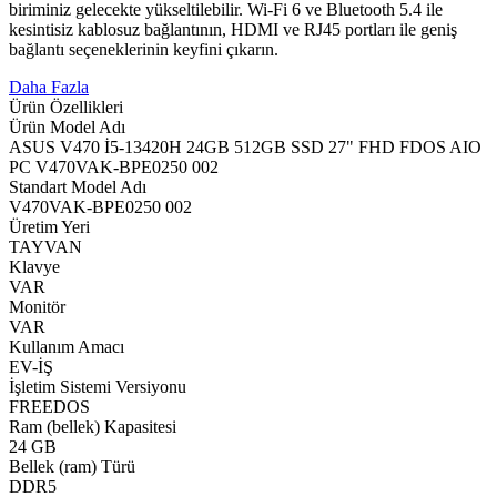
biriminiz gelecekte yükseltilebilir. Wi-Fi 6 ve Bluetooth 5.4 ile
kesintisiz kablosuz bağlantının, HDMI ve RJ45 portları ile geniş
bağlantı seçeneklerinin keyfini çıkarın.
Daha Fazla
Ürün Özellikleri
Ürün Model Adı
ASUS V470 İ5-13420H 24GB 512GB SSD 27" FHD FDOS AIO
PC V470VAK-BPE0250 002
Standart Model Adı
V470VAK-BPE0250 002
Üretim Yeri
TAYVAN
Klavye
VAR
Monitör
VAR
Kullanım Amacı
EV-İŞ
İşletim Sistemi Versiyonu
FREEDOS
Ram (bellek) Kapasitesi
24 GB
Bellek (ram) Türü
DDR5