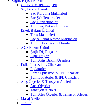
Sağlık-Kişisel Bakım
Cilt Bakım Teknolojileri
Saç Bakım Ürünleri
Saç Kurutma Makineleri
Saç Şekillendiriciler
Saç Düzleştiricileri
Tüm Saç Bakım Ürünleri
Erkek Bakım Ürünleri
Tıraş Makineleri
Saç & Sakal Kesme Makineleri
Tüm Erkek Bakım Ürünleri
Ağız Bakım Ürünleri
Şarjlı Diş Fırçaları
Ağız Duşları
Tüm Ağız Bakım Ürünleri
Epilatörler & IPL Cihazları
Epilatörler
Lazer Epilasyon & IPL Cihazları
Tüm Epilatörler & IPL Cihazları
Ateş Ölçerler & Tansiyon Aletleri
Ateş Ölçerler
Tansiyon Aletleri
Tüm Ateş Ölçerler & Tansiyon Aletleri
Masaj Aletleri
Tartılar