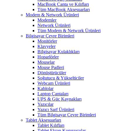
MacBook Çanta ve Kılıfları
Tüm MacBook Aksesuarları
Modem & Network Ürünleri
Modemler
Network Ürünleri
Tüm Modem & Network Ürünleri
Bilgisayar Çevre Birimleri
Monitörler
Klavyeler
BiIgisayar Kulaklıkları
Hoparlörler
Mouselar
Mouse Padleri
Dönüştürücüler
Soğutucu & Yükselticiler
Webcam Ürünleri
Kablolar
Laptop Çantaları
UPS & Güç Kaynakları
Yazıcılar
Yazıcı Sarf Ürünleri
Tüm Bilgisayar Çevre Birimleri
Tablet Aksesuarları
Tablet Kılıfları
Tablet Ekran Koruyucular