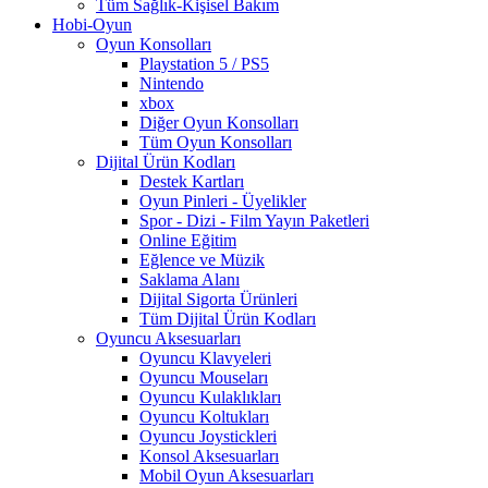
Tüm Sağlık-Kişisel Bakım
Hobi-Oyun
Oyun Konsolları
Playstation 5 / PS5
Nintendo
xbox
Diğer Oyun Konsolları
Tüm Oyun Konsolları
Dijital Ürün Kodları
Destek Kartları
Oyun Pinleri - Üyelikler
Spor - Dizi - Film Yayın Paketleri
Online Eğitim
Eğlence ve Müzik
Saklama Alanı
Dijital Sigorta Ürünleri
Tüm Dijital Ürün Kodları
Oyuncu Aksesuarları
Oyuncu Klavyeleri
Oyuncu Mouseları
Oyuncu Kulaklıkları
Oyuncu Koltukları
Oyuncu Joystickleri
Konsol Aksesuarları
Mobil Oyun Aksesuarları