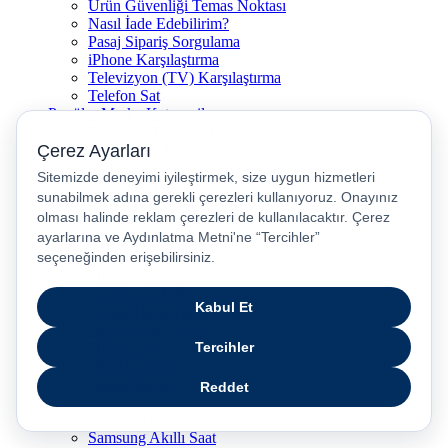
Ürün Güvenliği Temas Noktası
Nasıl İade Edebilirim?
Pasaj Sipariş Sorgulama
iPhone Karşılaştırma
Televizyon (TV) Karşılaştırma
Telefon Sat
Popüler Marka Kategoriler
Samsung Telefonlar
JBL Kulaklık
Philips Kahve Makinesi
Samsung Tablet
Dyson Saç Düzleştirici
Philips Dikey Süpürge
Philips Süpürge
Karaca Kahve Makinesi
Philips Airfryer
Apple Kulaklık
Dyson Hava Temizleyici
Huawei Akıllı Saat
Philips Ütü
JBL Hoparlör
Apple Tablet
Xiaomi Telefon
Xiaomi Akıllı Saat
Samsung Akıllı Saat