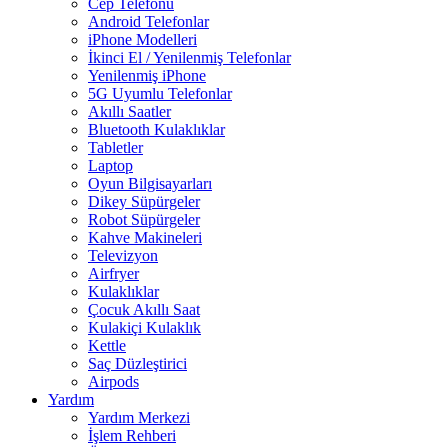
Cep Telefonu
Android Telefonlar
iPhone Modelleri
İkinci El / Yenilenmiş Telefonlar
Yenilenmiş iPhone
5G Uyumlu Telefonlar
Akıllı Saatler
Bluetooth Kulaklıklar
Tabletler
Laptop
Oyun Bilgisayarları
Dikey Süpürgeler
Robot Süpürgeler
Kahve Makineleri
Televizyon
Airfryer
Kulaklıklar
Çocuk Akıllı Saat
Kulakiçi Kulaklık
Kettle
Saç Düzleştirici
Airpods
Yardım
Yardım Merkezi
İşlem Rehberi