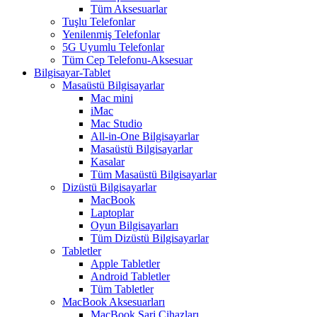
Tüm Aksesuarlar
Tuşlu Telefonlar
Yenilenmiş Telefonlar
5G Uyumlu Telefonlar
Tüm Cep Telefonu-Aksesuar
Bilgisayar-Tablet
Masaüstü Bilgisayarlar
Mac mini
iMac
Mac Studio
All-in-One Bilgisayarlar
Masaüstü Bilgisayarlar
Kasalar
Tüm Masaüstü Bilgisayarlar
Dizüstü Bilgisayarlar
MacBook
Laptoplar
Oyun Bilgisayarları
Tüm Dizüstü Bilgisayarlar
Tabletler
Apple Tabletler
Android Tabletler
Tüm Tabletler
MacBook Aksesuarları
MacBook Şarj Cihazları