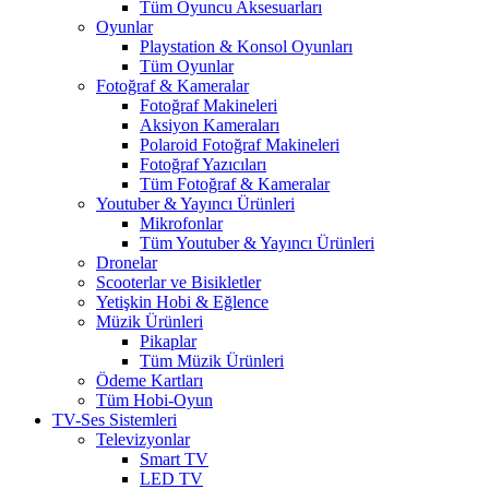
Tüm Oyuncu Aksesuarları
Oyunlar
Playstation & Konsol Oyunları
Tüm Oyunlar
Fotoğraf & Kameralar
Fotoğraf Makineleri
Aksiyon Kameraları
Polaroid Fotoğraf Makineleri
Fotoğraf Yazıcıları
Tüm Fotoğraf & Kameralar
Youtuber & Yayıncı Ürünleri
Mikrofonlar
Tüm Youtuber & Yayıncı Ürünleri
Dronelar
Scooterlar ve Bisikletler
Yetişkin Hobi & Eğlence
Müzik Ürünleri
Pikaplar
Tüm Müzik Ürünleri
Ödeme Kartları
Tüm Hobi-Oyun
TV-Ses Sistemleri
Televizyonlar
Smart TV
LED TV