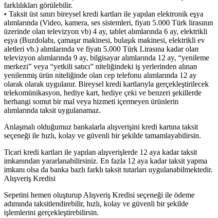
farklılıkları görülebilir.
• Taksit üst sınırı bireysel kredi kartları ile yapılan elektronik eşya
alımlarında (Video, kamera, ses sistemleri, fiyatı 5.000 Türk lirasının
üzerinde olan televizyon vb) 4 ay, tablet alımlarında 6 ay, elektrikli
eşya (Buzdolabı, çamaşır makinesi, bulaşık makinesi, elektrikli ev
aletleri vb.) alımlarında ve fiyatı 5.000 Türk Lirasına kadar olan
televizyon alımlarında 9 ay, bilgisayar alımlarında 12 ay, “yenileme
merkezi” veya “yetkili satıcı” niteliğindeki iş yerlerinden alınan
yenilenmiş ürün niteliğinde olan cep telefonu alımlarında 12 ay
olarak olarak uygulanır. Bireysel kredi kartlarıyla gerçekleştirilecek
telekomünikasyon, hediye kart, hediye çeki ve benzeri şekillerde
herhangi somut bir mal veya hizmeti içermeyen ürünlerin
alımlarında taksit uygulanamaz.
Anlaşmalı olduğumuz bankalarla alışverişini kredi kartına taksit
seçeneği ile hızlı, kolay ve güvenli bir şekilde tamamlayabilirsin.
Ticari kredi kartları ile yapılan alışverişlerde 12 aya kadar taksit
imkanından yararlanabilirsiniz. En fazla 12 aya kadar taksit yapma
imkanı olsa da banka bazlı farklı taksit tutarları uygulanabilmektedir.
Alışveriş Kredisi
Sepetini hemen oluşturup Alışveriş Kredisi seçeneği ile ödeme
adımında taksitlendirebilir, hızlı, kolay ve güvenli bir şekilde
işlemlerini gerçekleştirebilirsin.