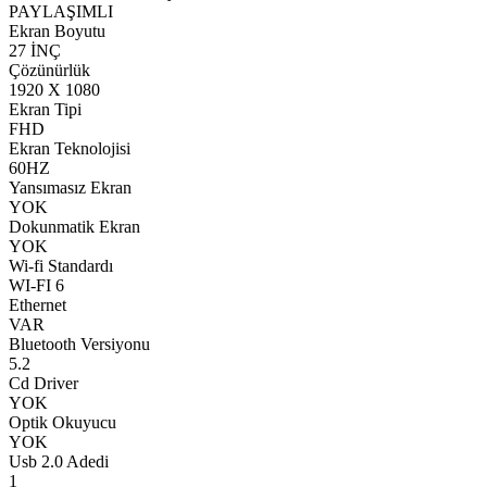
PAYLAŞIMLI
Ekran Boyutu
27 İNÇ
Çözünürlük
1920 X 1080
Ekran Tipi
FHD
Ekran Teknolojisi
60HZ
Yansımasız Ekran
YOK
Dokunmatik Ekran
YOK
Wi-fi Standardı
WI-FI 6
Ethernet
VAR
Bluetooth Versiyonu
5.2
Cd Driver
YOK
Optik Okuyucu
YOK
Usb 2.0 Adedi
1