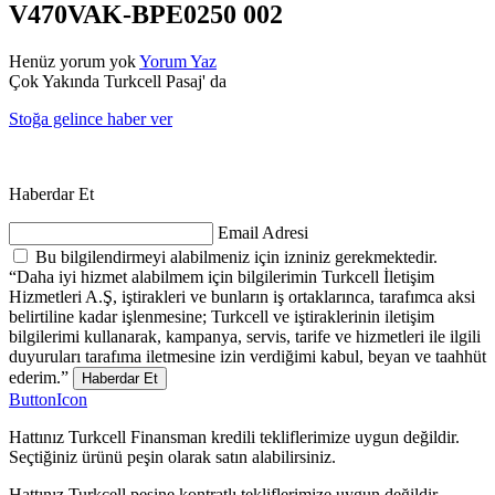
V470VAK-BPE0250 002
Henüz yorum yok
Yorum Yaz
Çok Yakında Turkcell Pasaj' da
Stoğa gelince haber ver
Haberdar Et
Email Adresi
Bu bilgilendirmeyi alabilmeniz için izniniz gerekmektedir.
“Daha iyi hizmet alabilmem için bilgilerimin Turkcell İletişim
Hizmetleri A.Ş, iştirakleri ve bunların iş ortaklarınca, tarafımca aksi
belirtiline kadar işlenmesine; Turkcell ve iştiraklerinin iletişim
bilgilerimi kullanarak, kampanya, servis, tarife ve hizmetleri ile ilgili
duyuruları tarafıma iletmesine izin verdiğimi kabul, beyan ve taahhüt
ederim.”
Haberdar Et
ButtonIcon
Hattınız Turkcell Finansman kredili tekliflerimize uygun değildir.
Seçtiğiniz ürünü peşin olarak satın alabilirsiniz.
Hattınız Turkcell peşine kontratlı tekliflerimize uygun değildir.