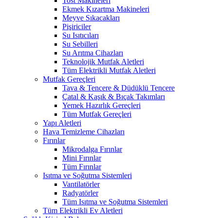
Tost Makineleri
Ekmek Kızartma Makineleri
Meyve Sıkacakları
Pişiriciler
Su Isıtıcıları
Su Sebilleri
Su Arıtma Cihazları
Teknolojik Mutfak Aletleri
Tüm Elektrikli Mutfak Aletleri
Mutfak Gereçleri
Tava & Tencere & Düdüklü Tencere
Çatal & Kaşık & Bıçak Takımları
Yemek Hazırlık Gereçleri
Tüm Mutfak Gereçleri
Yapı Aletleri
Hava Temizleme Cihazları
Fırınlar
Mikrodalga Fırınlar
Mini Fırınlar
Tüm Fırınlar
Isıtma ve Soğutma Sistemleri
Vantilatörler
Radyatörler
Tüm Isıtma ve Soğutma Sistemleri
Tüm Elektrikli Ev Aletleri