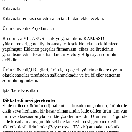
Kılavuzlar
Kılavuzlar en kısa sürede satıcı tarafından eklenecektir.
Ürün Güvenlik Açıklamaları
Bu ürün, 2 YIL ASUS Türkiye garantilidir. RAM/SSD
yükseltmeleri, garantiyi bozmayacak şekilde teknik ekibimizce
yapılmıştır. Eklenen parçalar firmamızın, cihaz ise üreticinin
garantisindedir. Teknik hatalardan Victory Bilgisayar sorumlu
değildir.
Ürün Güvenliği Bilgileri, ürün için geçerli yönetmeliklere uygun
olarak satıcılar tarafından sağlanmaktadır ve bu bilgiler satıcının
sorumluluğundadır.
İptal/İade Koşulları
Dikkat edilmesi gerekenler
•İade edilecek ürünün orijinal kutusu bozulmamış olmalı, ürünlerde
çizik veya herhangi bir hasar olmamalıdır. İade edilen ürün tüm yan
ürün ve aksesuarlarıyla birlikte gönderilmelidir. Ürünlerin 14 günde
iade koşullarına uygun bir şekilde iade edilmesi gerekmektedir.
•Büyük desili ürünlerde (Beyaz eşya, TV vb.) ambalajın teknik