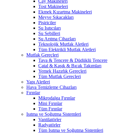
Çay Makineleri
Tost Makineleri
Ekmek Kızartma Makineleri
Meyve Sıkacakları
Pişiriciler
Su Isıtıcıları
Su Sebilleri
Su Arıtma Cihazları
Teknolojik Mutfak Aletleri
Tüm Elektrikli Mutfak Aletleri
Mutfak Gereçleri
Tava & Tencere & Düdüklü Tencere
Çatal & Kaşık & Bıçak Takımları
Yemek Hazırlık Gereçleri
Tüm Mutfak Gereçleri
Yapı Aletleri
Hava Temizleme Cihazları
Fırınlar
Mikrodalga Fırınlar
Mini Fırınlar
Tüm Fırınlar
Isıtma ve Soğutma Sistemleri
Vantilatörler
Radyatörler
Tüm Isıtma ve Soğutma Sistemleri