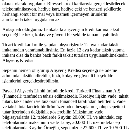
olarak olarak uygulanır. Bireysel kredi kartlarıyla gerçekleştirilecek
telekomünikasyon, hediye kart, hediye çeki ve benzeri şekillerde
herhangi somut bir mal veya hizmeti içermeyen ürünlerin
alımlarında taksit uygulanamaz.
Anlaşmalı olduğumuz bankalarla alışverişini kredi kartına taksit
seçeneği ile hızlı, kolay ve güvenli bir şekilde tamamlayabilirsin.
Ticari kredi kartları ile yapılan alışverişlerde 12 aya kadar taksit
imkanından yararlanabilirsiniz. En fazla 12 aya kadar taksit yapma
imkanı olsa da banka bazlı farklı taksit tutarları uygulanabilmektedir.
Alışveriş Kredisi
Sepetini hemen oluşturup Alışveriş Kredisi seçeneği ile ödeme
adımında taksitlendirebilir, hızlı, kolay ve güvenli bir şekilde
işlemlerini gerçekleştirebilirsin.
Paycell Alışveriş Limiti ürününde kredi Turkcell Finansman A.Ş.
(Financell) tarafından tahsis edilmektedir. Krediye ilişkin vade, taksit
tutarı, taksit adedi ve faiz oranı Financell tarafından belirlenir. Vade
ve taksit tutarları tek bir ürün üzerinden hesaplanmış olup sepetteki
tutar üzerinden değişiklik gösterebilir. Maksimum vade
bilgisayarlarda 12, tabletlerde 6 aydır. 20.000 TL ve altındaki cep
telefonlarında maksimum vade 12 ay, 20.000 TL üzerindeki cep
telefonlarında 3 aydır. Örneğin, sepetinizde 22.600 TL ve 19.500 TL