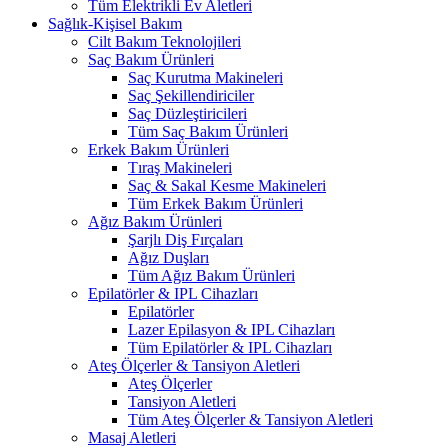
Tüm Elektrikli Ev Aletleri
Sağlık-Kişisel Bakım
Cilt Bakım Teknolojileri
Saç Bakım Ürünleri
Saç Kurutma Makineleri
Saç Şekillendiriciler
Saç Düzleştiricileri
Tüm Saç Bakım Ürünleri
Erkek Bakım Ürünleri
Tıraş Makineleri
Saç & Sakal Kesme Makineleri
Tüm Erkek Bakım Ürünleri
Ağız Bakım Ürünleri
Şarjlı Diş Fırçaları
Ağız Duşları
Tüm Ağız Bakım Ürünleri
Epilatörler & IPL Cihazları
Epilatörler
Lazer Epilasyon & IPL Cihazları
Tüm Epilatörler & IPL Cihazları
Ateş Ölçerler & Tansiyon Aletleri
Ateş Ölçerler
Tansiyon Aletleri
Tüm Ateş Ölçerler & Tansiyon Aletleri
Masaj Aletleri