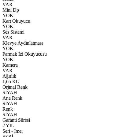
VAR
Mini Dp
YOK
Kart Okuyucu
YOK
Ses Sistemi
VAR
Klavye Aydınlatması
YOK
Parmak İzi Okuyucusu
YOK
Kamera
VAR
Ağırlık
1,65 KG
Orjınal Renk
SİYAH
Ana Renk
SİYAH
Renk
SİYAH
Garanti Süresi
2 YIL
Seri - Imeı
SERİ