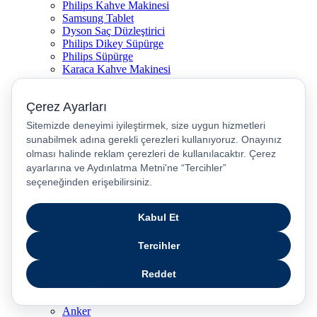
Philips Kahve Makinesi
Samsung Tablet
Dyson Saç Düzleştirici
Philips Dikey Süpürge
Philips Süpürge
Karaca Kahve Makinesi
Philips Airfryer
Apple Kulaklık
Dyson Hava Temizleyici
Huawei Akıllı Saat
Philips Ütü
JBL Hoparlör
Apple Tablet
Xiaomi Telefon
Xiaomi Akıllı Saat
Samsung Akıllı Saat
Asus Laptop
Huawei Tablet
Huawei Telefon
Stanley Termos
Markalar
Apple
Samsung
Dyson
Anker