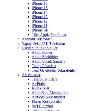
iPhone 16
iPhone 15
iPhone 14
iPhone 13
iPhone 12
iPhone 11
iPhone SE
Tüm Apple Telefonlar
Android Telefonlar
Yapay Zeka (AI) Telefonlar
Giyilebilir Teknolojiler
Akıllı Saatler
Akıllı Bileklikler
Akıllı Çocuk Saatleri
Takip Cihazları
Tüm Giyilebilir Teknolojiler
Aksesuarlar
Telefon Kılıfları
AirPods
Kulaklıklar
Akıllı Saat Aksesuarları
AirPods Aksesuarları
Ekran Koruyucular
Şarj Cihazları
Telefon Tutucular