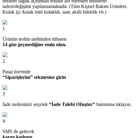
beraber sağlık açısından tehlike arz edebilen ürünlerin
iadesi/değişimi yapılamamaktadır. (Tüm Kişisel Bakım Ürünleri,
Kulak içi /kulak üstü kulaklık, saat, akıllı bileklik vb.)
1
Ürünün teslim tarihinden itibaren
14 gün geçmediğine emin olun.
2
Pasaj üzerinde
“Siparişlerim” sekmesine girin
3
İade nedeninizi seçerek
“İade Talebi OIuştur”
butonuna tıklayın.
4
SMS ile gelecek
kargo kodunu