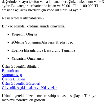
değerinde iki ayrı telefon varsa kullanabileceğiniz maksimum vade 3
aydır. Bu kategoriler haricinde kalan ve 50.001 TL – 100.000 TL
arasında açılacak krediler için vade üst sınırı 24 aydır.
Nasıl Kredi Kullanabilirim ?
Bir kaç adımda, krediniz anında onaylanır.
1
Sepetini Oluştur
2
Ödeme Yöntemini Alışveriş Kredisi Seç
3
Banka Ekranlarında Başvurunu Tamamla
4
Siparişin Onaylansın
Ürün Güvenliği Bilgileri
ButtonIcon
Sorumlu Kişi
Üretici Bilgileri
Ürün Güvenlik Görselleri
Güvenlik Açıklamaları ve Kılavuzlar
Ürünün gerekli düzenlemelere sahip olmasını sağlayan Türkiye
merkezli tedarikçileri gösterir.