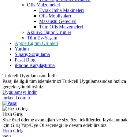
Ofis Malzemeleri
Evrak İmha Makineleri
Ofis Mobilyaları
Masaüstü Gereçleri
Tüm Ofis Malzemeleri
Akıllı & İlginç Ürünler
Tüm Ev-Yaşam
Apple Eğitim Ürünleri
Yardım
Sipariş Sorgulama
Pasaj Blog
iPhone Karşılaştırma
Turkcell Uygulamasını İndir
Pasaj ile ilgili tüm işlemlerinizi Turkcell Uygulamasından hızlıca
gerçekleştirebilirsiniz.
Uygulamayı İndir
turkcell.com.tr
Hızlı Giriş
Size özel ödeme avantajları ve size özel tekliflerden faydalanmak
için Giriş Yap/Üye Ol seçeneği ile devam edebilirsiniz.
Hızlı Giriş
veya