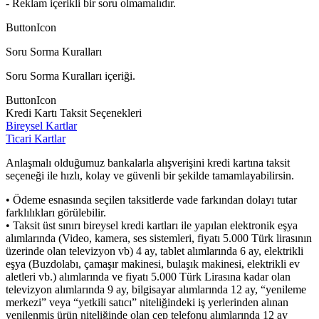
- Reklam içerikli bir soru olmamalıdır.
ButtonIcon
Soru Sorma Kuralları
Soru Sorma Kuralları içeriği.
ButtonIcon
Kredi Kartı Taksit Seçenekleri
Bireysel Kartlar
Ticari Kartlar
Anlaşmalı olduğumuz bankalarla alışverişini kredi kartına taksit
seçeneği ile hızlı, kolay ve güvenli bir şekilde tamamlayabilirsin.
• Ödeme esnasında seçilen taksitlerde vade farkından dolayı tutar
farklılıkları görülebilir.
• Taksit üst sınırı bireysel kredi kartları ile yapılan elektronik eşya
alımlarında (Video, kamera, ses sistemleri, fiyatı 5.000 Türk lirasının
üzerinde olan televizyon vb) 4 ay, tablet alımlarında 6 ay, elektrikli
eşya (Buzdolabı, çamaşır makinesi, bulaşık makinesi, elektrikli ev
aletleri vb.) alımlarında ve fiyatı 5.000 Türk Lirasına kadar olan
televizyon alımlarında 9 ay, bilgisayar alımlarında 12 ay, “yenileme
merkezi” veya “yetkili satıcı” niteliğindeki iş yerlerinden alınan
yenilenmiş ürün niteliğinde olan cep telefonu alımlarında 12 ay