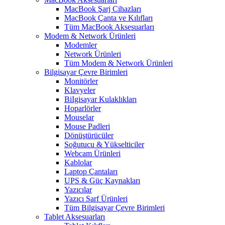
MacBook Şarj Cihazları
MacBook Çanta ve Kılıfları
Tüm MacBook Aksesuarları
Modem & Network Ürünleri
Modemler
Network Ürünleri
Tüm Modem & Network Ürünleri
Bilgisayar Çevre Birimleri
Monitörler
Klavyeler
BiIgisayar Kulaklıkları
Hoparlörler
Mouselar
Mouse Padleri
Dönüştürücüler
Soğutucu & Yükselticiler
Webcam Ürünleri
Kablolar
Laptop Çantaları
UPS & Güç Kaynakları
Yazıcılar
Yazıcı Sarf Ürünleri
Tüm Bilgisayar Çevre Birimleri
Tablet Aksesuarları