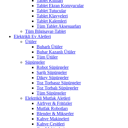
Tablet Kılıfları
Tablet Ekran Koruyucular
Tablet Tutucular
Tablet Klavyeleri
Tablet Kalemleri
Tüm Tablet Aksesuarları
Tüm Bilgisayar-Tablet
Elektrikli Ev Aletleri
Ütüler
Buharlı Ütüler
Buhar Kazanlı Ütüler
Tüm Ütüler
Süpürgeler
Robot Süpürgeler
Şarjlı Süpürgeler
Dikey Süpürgeler
Toz Torbasız Süpürgeler
Toz Torbalı Süpürgeler
Tüm Süpürgeler
Elektrikli Mutfak Aletleri
Airfryer & Fritözler
Mutfak Robotları
Blender & Mikserler
Kahve Makineleri
Kahve Çeşitleri