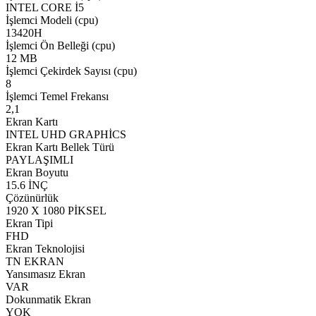
INTEL CORE İ5
İşlemci Modeli (cpu)
13420H
İşlemci Ön Belleği (cpu)
12 MB
İşlemci Çekirdek Sayısı (cpu)
8
İşlemci Temel Frekansı
2,1
Ekran Kartı
INTEL UHD GRAPHİCS
Ekran Kartı Bellek Türü
PAYLAŞIMLI
Ekran Boyutu
15.6 İNÇ
Çözünürlük
1920 X 1080 PİKSEL
Ekran Tipi
FHD
Ekran Teknolojisi
TN EKRAN
Yansımasız Ekran
VAR
Dokunmatik Ekran
YOK