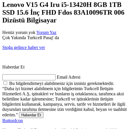
Lenovo V15 G4 Iru i5-13420H 8GB 1TB
SSD 15.6 İnç FHD Fdos 83A10096TR 006
Dizüstü Bilgisayar
Henüz yorum yok
Yorum Yaz
Çok Yakında Turkcell Pasaj' da
Stoğa gelince haber ver
Haberdar Et
Email Adresi
Bu bilgilendirmeyi alabilmeniz için izniniz gerekmektedir.
“Daha iyi hizmet alabilmem için bilgilerimin Turkcell İletişim
Hizmetleri A.Ş, iştirakleri ve bunların iş ortaklarınca, tarafımca aksi
belirtiline kadar işlenmesine; Turkcell ve iştiraklerinin iletişim
bilgilerimi kullanarak, kampanya, servis, tarife ve hizmetleri ile ilgili
duyuruları tarafıma iletmesine izin verdiğimi kabul, beyan ve taahhüt
ederim.”
Haberdar Et
ButtonIcon