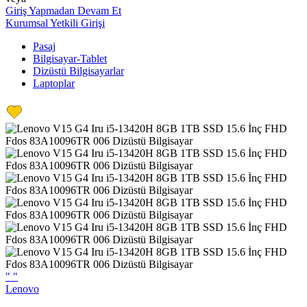
Giriş Yapmadan Devam Et
Kurumsal Yetkili Girişi
Pasaj
Bilgisayar-Tablet
Dizüstü Bilgisayarlar
Laptoplar
"
"
Lenovo