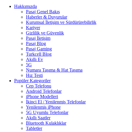
Hakkımızda
Pasaj Genel Bakış
Haberler & Duyurular
Kurumsal İletişim ve Sürdürürebilirlik
Kariyer
Gizlilik ve Güvenlik
Pasaj İletişim
Pasaj Blog
Pasaj Gaming
Turkcell Blog
Akıllı Ev
5G
Numara Taşıma & Hat Taşıma
Hız Testi
Popüler Kategoriler
Cep Telefonu
Android Telefonlar
iPhone Modelleri
İkinci El / Yenilenmiş Telefonlar
Yenilenmiş iPhone
5G Uyumlu Telefonlar
Akıllı Saatler
Bluetooth Kulaklıklar
Tabletler