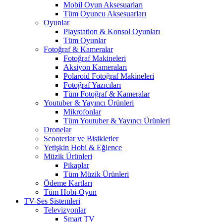
Mobil Oyun Aksesuarları
Tüm Oyuncu Aksesuarları
Oyunlar
Playstation & Konsol Oyunları
Tüm Oyunlar
Fotoğraf & Kameralar
Fotoğraf Makineleri
Aksiyon Kameraları
Polaroid Fotoğraf Makineleri
Fotoğraf Yazıcıları
Tüm Fotoğraf & Kameralar
Youtuber & Yayıncı Ürünleri
Mikrofonlar
Tüm Youtuber & Yayıncı Ürünleri
Dronelar
Scooterlar ve Bisikletler
Yetişkin Hobi & Eğlence
Müzik Ürünleri
Pikaplar
Tüm Müzik Ürünleri
Ödeme Kartları
Tüm Hobi-Oyun
TV-Ses Sistemleri
Televizyonlar
Smart TV