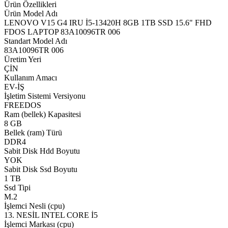
Ürün Özellikleri
Ürün Model Adı
LENOVO V15 G4 IRU İ5-13420H 8GB 1TB SSD 15.6" FHD
FDOS LAPTOP 83A10096TR 006
Standart Model Adı
83A10096TR 006
Üretim Yeri
ÇİN
Kullanım Amacı
EV-İŞ
İşletim Sistemi Versiyonu
FREEDOS
Ram (bellek) Kapasitesi
8 GB
Bellek (ram) Türü
DDR4
Sabit Disk Hdd Boyutu
YOK
Sabit Disk Ssd Boyutu
1 TB
Ssd Tipi
M.2
İşlemci Nesli (cpu)
13. NESİL INTEL CORE İ5
İşlemci Markası (cpu)