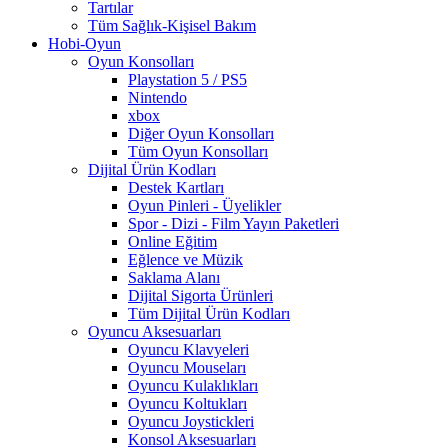
Tartılar
Tüm Sağlık-Kişisel Bakım
Hobi-Oyun
Oyun Konsolları
Playstation 5 / PS5
Nintendo
xbox
Diğer Oyun Konsolları
Tüm Oyun Konsolları
Dijital Ürün Kodları
Destek Kartları
Oyun Pinleri - Üyelikler
Spor - Dizi - Film Yayın Paketleri
Online Eğitim
Eğlence ve Müzik
Saklama Alanı
Dijital Sigorta Ürünleri
Tüm Dijital Ürün Kodları
Oyuncu Aksesuarları
Oyuncu Klavyeleri
Oyuncu Mouseları
Oyuncu Kulaklıkları
Oyuncu Koltukları
Oyuncu Joystickleri
Konsol Aksesuarları