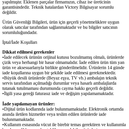
yapılmıştır. Eklenen parçalar firmamızın, cihaz ise üreticinin
garantisindedir. Teknik hatalardan Victory Bilgisayar sorumlu
değildir.
Ürün Güvenliği Bilgileri, ürün için geçerli yönetmeliklere uygun
olarak satıcılar tarafından sağlanmaktadır ve bu bilgiler satıcının
sorumluluğundadır.
İptal/İade Koşulları
Dikkat edilmesi gerekenler
•İade edilecek ürünün orijinal kutusu bozulmamış olmalı, ürünlerde
çizik veya herhangi bir hasar olmamalıdır. İade edilen ürün tüm yan
ürün ve aksesuarlarıyla birlikte gönderilmelidir. Ürünlerin 14 günde
iade koşullarına uygun bir şekilde iade edilmesi gerekmektedir.
•Büyük desili ürünlerde (Beyaz eşya, TV vb.) ambalajın teknik
servis tarafından açılmadığı durumlar veya hasarlı ambalajlarda
tutanak tutulmaması durumunda cayma hakkı geçerli değildir.
•İlgili yasa gereği faturasız iade ve değişim yapılamamaktadır.
İade yapılamayan ürünler:
•Dijital ürün kodlarında iade bulunmamaktadır. Elektronik ortamda
anında iletilen hizmetler veya teslim edilen ürünlerde iade
bulunmamaktadır.
•Kullanım esnasında vücut ile birebir temas gerektiren ve kullanımla