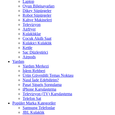
Laptop
Oyun Bilgisayarları
Dikey Süpürgeler
Robot Süpürgeler
Kahve Makineleri
Televizyon
Airfryer
Kulaklıklar
Çocuk Akıllı Saat
Kulakiçi Kulaklık
Kettle
Saç Düzleştirici
Airpods
Yardım
Yardım Merkezi
İşlem Rehberi
Ürün Güvenliği Temas Noktası
Nasıl İade Edebilirim?
Pasaj Sipariş Sorgulama
iPhone Karşılaştırma
Televizyon (TV) Karşılaştırma
Telefon Sat
Popüler Marka Kategoriler
Samsung Telefonlar
JBL Kulaklık