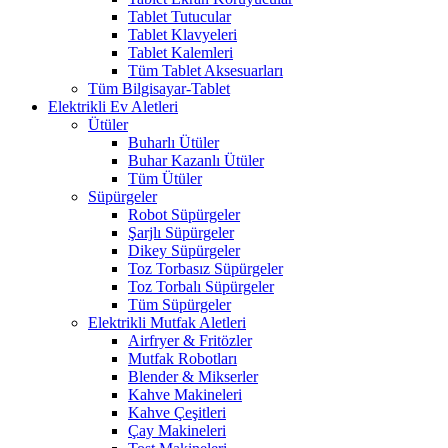
Tablet Tutucular
Tablet Klavyeleri
Tablet Kalemleri
Tüm Tablet Aksesuarları
Tüm Bilgisayar-Tablet
Elektrikli Ev Aletleri
Ütüler
Buharlı Ütüler
Buhar Kazanlı Ütüler
Tüm Ütüler
Süpürgeler
Robot Süpürgeler
Şarjlı Süpürgeler
Dikey Süpürgeler
Toz Torbasız Süpürgeler
Toz Torbalı Süpürgeler
Tüm Süpürgeler
Elektrikli Mutfak Aletleri
Airfryer & Fritözler
Mutfak Robotları
Blender & Mikserler
Kahve Makineleri
Kahve Çeşitleri
Çay Makineleri