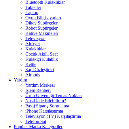
Bluetooth Kulaklıklar
Tabletler
Laptop
Oyun Bilgisayarları
Dikey Süpürgeler
Robot Süpürgeler
Kahve Makineleri
Televizyon
Airfryer
Kulaklıklar
Çocuk Akıllı Saat
Kulakiçi Kulaklık
Kettle
Saç Düzleştirici
Airpods
Yardım
Yardım Merkezi
İşlem Rehberi
Ürün Güvenliği Temas Noktası
Nasıl İade Edebilirim?
Pasaj Sipariş Sorgulama
iPhone Karşılaştırma
Televizyon (TV) Karşılaştırma
Telefon Sat
Popüler Marka Kategoriler