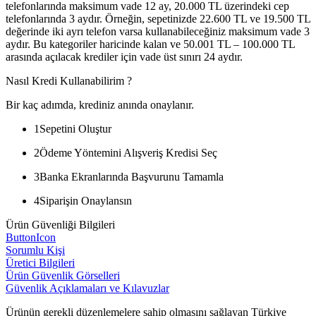
telefonlarında maksimum vade 12 ay, 20.000 TL üzerindeki cep
telefonlarında 3 aydır. Örneğin, sepetinizde 22.600 TL ve 19.500 TL
değerinde iki ayrı telefon varsa kullanabileceğiniz maksimum vade 3
aydır. Bu kategoriler haricinde kalan ve 50.001 TL – 100.000 TL
arasında açılacak krediler için vade üst sınırı 24 aydır.
Nasıl Kredi Kullanabilirim ?
Bir kaç adımda, krediniz anında onaylanır.
1
Sepetini Oluştur
2
Ödeme Yöntemini Alışveriş Kredisi Seç
3
Banka Ekranlarında Başvurunu Tamamla
4
Siparişin Onaylansın
Ürün Güvenliği Bilgileri
ButtonIcon
Sorumlu Kişi
Üretici Bilgileri
Ürün Güvenlik Görselleri
Güvenlik Açıklamaları ve Kılavuzlar
Ürünün gerekli düzenlemelere sahip olmasını sağlayan Türkiye