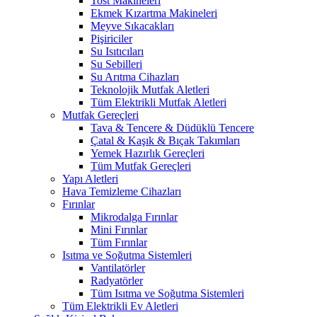
Tost Makineleri
Ekmek Kızartma Makineleri
Meyve Sıkacakları
Pişiriciler
Su Isıtıcıları
Su Sebilleri
Su Arıtma Cihazları
Teknolojik Mutfak Aletleri
Tüm Elektrikli Mutfak Aletleri
Mutfak Gereçleri
Tava & Tencere & Düdüklü Tencere
Çatal & Kaşık & Bıçak Takımları
Yemek Hazırlık Gereçleri
Tüm Mutfak Gereçleri
Yapı Aletleri
Hava Temizleme Cihazları
Fırınlar
Mikrodalga Fırınlar
Mini Fırınlar
Tüm Fırınlar
Isıtma ve Soğutma Sistemleri
Vantilatörler
Radyatörler
Tüm Isıtma ve Soğutma Sistemleri
Tüm Elektrikli Ev Aletleri