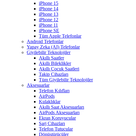
iPhone 15
iPhone 14
iPhone 13
iPhone 12
iPhone 11
iPhone SE
Tüm Apple Telefonlar
Android Telefonlar
Yapay Zeka (AI) Telefonlar
Giyilebilir Teknolojiler
Akıllı Saatler
Akıllı Bileklikler
Akıllı Çocuk Saatleri
Takip Cihazları
Tüm Giyilebilir Teknolojiler
Aksesuarlar
Telefon Kılıfları
AirPods
Kulaklıklar
Akıllı Saat Aksesuarları
AirPods Aksesuarları
Ekran Koruyucular
Şarj Cihazları
Telefon Tutucular
Dönüştürücüler