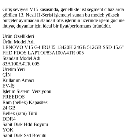
Giriş seviyesi V15 kasasında, genellikle üst segment cihazlarda
görülen 13. Nesil H-Serisi işlemciyi sunan bu model; yüksek
bütçeler ayırmadan standart ofis işlerinin üzerinde işlem gücüne
ihtiyaç duyanlar için ideal bir fiyat/performans ürünüdür.
Ürün Özellikleri
Ürün Model Adı
LENOVO V15 G4 IRU İ5-13420H 24GB 512GB SSD 15.6"
FHD FDOS LAPTOP83A100A4TR 005
Standart Model Adı
83A100A4TR 005
Üretim Yeri
ÇİN
Kullanım Amacı
EV-İŞ
İşletim Sistemi Versiyonu
FREEDOS
Ram (bellek) Kapasitesi
24 GB
Bellek (ram) Türü
DDR4
Sabit Disk Hdd Boyutu
YOK
Sabit Disk Ssd Boyutu