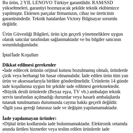
Bu ürün, 2 YIL LENOVO Türkiye garantilidir. RAM/SSD
yükseltmeleri, garantiyi bozmayacak şekilde teknik ekibimizce
yapılmıştır. Eklenen parçalar firmamızın, cihaz ise üreticinin
garantisindedir. Teknik hatalardan Victory Bilgisayar sorumlu
değildir.
Ürün Güvenliği Bilgileri, ürün için geçerli yönetmeliklere uygun
olarak satıcılar tarafından sağlanmaktadır ve bu bilgiler satıcının
sorumluluğundadır.
İptal/İade Koşulları
Dikkat edilmesi gerekenler
•İade edilecek ürünün orijinal kutusu bozulmamış olmalı, ürünlerde
çizik veya herhangi bir hasar olmamalıdır. İade edilen ürün tüm yan
ürün ve aksesuarlarıyla birlikte gönderilmelidir. Ürünlerin 14 günde
iade koşullarına uygun bir şekilde iade edilmesi gerekmektedir.
•Büyük desili ürünlerde (Beyaz eşya, TV vb.) ambalajın teknik
servis tarafından açılmadığı durumlar veya hasarlı ambalajlarda
tutanak tutulmaması durumunda cayma hakkı geçerli değildir.
•İlgili yasa gereği faturasız iade ve değişim yapılamamaktadır.
İade yapılamayan ürünler:
•Dijital ürün kodlarında iade bulunmamaktadır. Elektronik ortamda
anında iletilen hizmetler veya teslim edilen ürünlerde iade