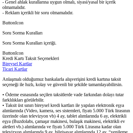
- Genel ahlak kurallarına uygun olmalı, siyasi/yasal bir içerik
olmamalıdır.
- Reklam içerikli bir soru olmamalıdır.
ButtonIcon
Soru Sorma Kuralları
Soru Sorma Kuralları içeriği.
ButtonIcon
Kredi Kartı Taksit Seçenekleri
Bireysel Kartlar
Ticari Kartlar
Anlaşmalı olduğumuz bankalarla alışverişini kredi kartına taksit
seçeneği ile hızlı, kolay ve güvenli bir şekilde tamamlayabilirsin.
• Ödeme esnasında seçilen taksitlerde vade farkından dolayı tutar
farklılıkları görülebilir.
• Taksit üst sınırı bireysel kredi kartları ile yapılan elektronik eşya
alımlarında (Video, kamera, ses sistemleri, fiyatı 5.000 Türk lirasının
üzerinde olan televizyon vb) 4 ay, tablet alımlarında 6 ay, elektrikli
eşya (Buzdolabı, çamaşır makinesi, bulaşık makinesi, elektrikli ev
aletleri vb.) alımlarında ve fiyatı 5.000 Türk Lirasına kadar olan
televizyon alımlarında 9 ay, bilgisayar alımlarında 12 ay, “yenileme