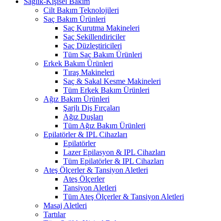
Sağlık-Kişisel Bakım
Cilt Bakım Teknolojileri
Saç Bakım Ürünleri
Saç Kurutma Makineleri
Saç Şekillendiriciler
Saç Düzleştiricileri
Tüm Saç Bakım Ürünleri
Erkek Bakım Ürünleri
Tıraş Makineleri
Saç & Sakal Kesme Makineleri
Tüm Erkek Bakım Ürünleri
Ağız Bakım Ürünleri
Şarjlı Diş Fırçaları
Ağız Duşları
Tüm Ağız Bakım Ürünleri
Epilatörler & IPL Cihazları
Epilatörler
Lazer Epilasyon & IPL Cihazları
Tüm Epilatörler & IPL Cihazları
Ateş Ölçerler & Tansiyon Aletleri
Ateş Ölçerler
Tansiyon Aletleri
Tüm Ateş Ölçerler & Tansiyon Aletleri
Masaj Aletleri
Tartılar