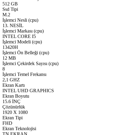
512 GB
Ssd Tipi
M.2
İşlemci Nesli (cpu)
13. NESİL
İşlemci Markası (cpu)
INTEL CORE I5
İşlemci Modeli (cpu)
13420H
İşlemci Ön Belleği (cpu)
12 MB
İşlemci Çekirdek Sayısı (cpu)
8
İşlemci Temel Frekansı
2,1 GHZ
Ekran Kartı
INTEL UHD GRAPHICS
Ekran Boyutu
15.6 İNÇ
Çözünürlük
1920 X 1080
Ekran Tipi
FHD
Ekran Teknolojisi
TN EKRAN