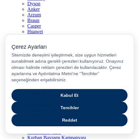
Dyson
Anker
Arzum
Braun
Casper
Huawei
JBL
Lenovo
Omix
Philips
Realme
Xiaomi
TCL
Sony
Özel Günler & Kampanyalar
Apple Eğitim
Düğün ve Çeyiz Paketleri
Fırsatlar Pasajı
Pasaj Günleri
Uykusu Kaçanlar Kulübü
Sevgililer Günü Hediyeleri
Vergisiz Telefonlar
Vergisiz Bilgisayarlar
Karne Hediyeleri
Kurban Bayramı Kampanyası