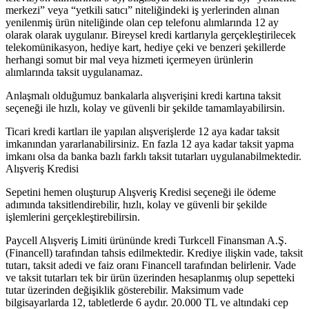
merkezi” veya “yetkili satıcı” niteliğindeki iş yerlerinden alınan
yenilenmiş ürün niteliğinde olan cep telefonu alımlarında 12 ay
olarak olarak uygulanır. Bireysel kredi kartlarıyla gerçekleştirilecek
telekomünikasyon, hediye kart, hediye çeki ve benzeri şekillerde
herhangi somut bir mal veya hizmeti içermeyen ürünlerin
alımlarında taksit uygulanamaz.
Anlaşmalı olduğumuz bankalarla alışverişini kredi kartına taksit
seçeneği ile hızlı, kolay ve güvenli bir şekilde tamamlayabilirsin.
Ticari kredi kartları ile yapılan alışverişlerde 12 aya kadar taksit
imkanından yararlanabilirsiniz. En fazla 12 aya kadar taksit yapma
imkanı olsa da banka bazlı farklı taksit tutarları uygulanabilmektedir.
Alışveriş Kredisi
Sepetini hemen oluşturup Alışveriş Kredisi seçeneği ile ödeme
adımında taksitlendirebilir, hızlı, kolay ve güvenli bir şekilde
işlemlerini gerçekleştirebilirsin.
Paycell Alışveriş Limiti ürününde kredi Turkcell Finansman A.Ş.
(Financell) tarafından tahsis edilmektedir. Krediye ilişkin vade, taksit
tutarı, taksit adedi ve faiz oranı Financell tarafından belirlenir. Vade
ve taksit tutarları tek bir ürün üzerinden hesaplanmış olup sepetteki
tutar üzerinden değişiklik gösterebilir. Maksimum vade
bilgisayarlarda 12, tabletlerde 6 aydır. 20.000 TL ve altındaki cep