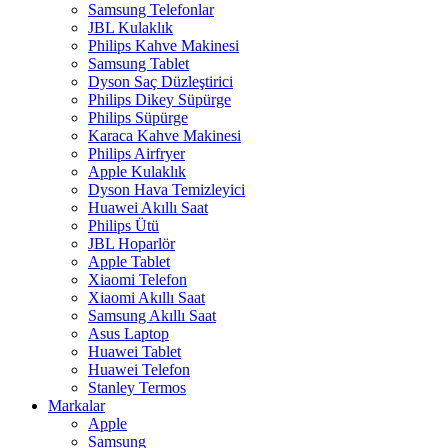
Samsung Telefonlar
JBL Kulaklık
Philips Kahve Makinesi
Samsung Tablet
Dyson Saç Düzleştirici
Philips Dikey Süpürge
Philips Süpürge
Karaca Kahve Makinesi
Philips Airfryer
Apple Kulaklık
Dyson Hava Temizleyici
Huawei Akıllı Saat
Philips Ütü
JBL Hoparlör
Apple Tablet
Xiaomi Telefon
Xiaomi Akıllı Saat
Samsung Akıllı Saat
Asus Laptop
Huawei Tablet
Huawei Telefon
Stanley Termos
Markalar
Apple
Samsung