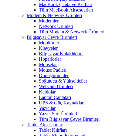
MacBook Çanta ve Kılıfları
Tüm MacBook Aksesuarları
Modem & Network Ürünleri
Modemler
Network Ürünleri
Tüm Modem & Network Ürünleri
Bilgisayar Çevre Birimleri
Monitörler
Klavyeler
BiIgisayar Kulaklıkları
Hoparlörler
Mouselar
Mouse Padleri
Dönüştürücüler
Soğutucu & Yükselticiler
Webcam Ürünleri
Kablolar
Laptop Çantaları
UPS & Güç Kaynakları
Yazıcılar
Yazıcı Sarf Ürünleri
Tüm Bilgisayar Çevre Birimleri
Tablet Aksesuarları
Tablet Kılıfları
Tablet Ekran Koruyucular