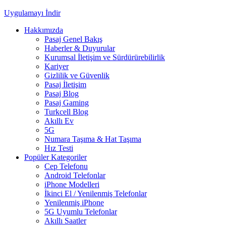
Uygulamayı İndir
Hakkımızda
Pasaj Genel Bakış
Haberler & Duyurular
Kurumsal İletişim ve Sürdürürebilirlik
Kariyer
Gizlilik ve Güvenlik
Pasaj İletişim
Pasaj Blog
Pasaj Gaming
Turkcell Blog
Akıllı Ev
5G
Numara Taşıma & Hat Taşıma
Hız Testi
Popüler Kategoriler
Cep Telefonu
Android Telefonlar
iPhone Modelleri
İkinci El / Yenilenmiş Telefonlar
Yenilenmiş iPhone
5G Uyumlu Telefonlar
Akıllı Saatler