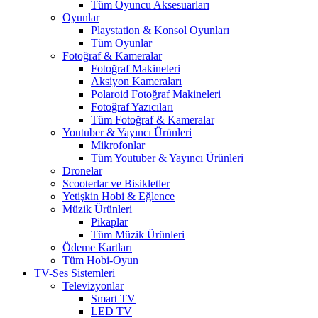
Tüm Oyuncu Aksesuarları
Oyunlar
Playstation & Konsol Oyunları
Tüm Oyunlar
Fotoğraf & Kameralar
Fotoğraf Makineleri
Aksiyon Kameraları
Polaroid Fotoğraf Makineleri
Fotoğraf Yazıcıları
Tüm Fotoğraf & Kameralar
Youtuber & Yayıncı Ürünleri
Mikrofonlar
Tüm Youtuber & Yayıncı Ürünleri
Dronelar
Scooterlar ve Bisikletler
Yetişkin Hobi & Eğlence
Müzik Ürünleri
Pikaplar
Tüm Müzik Ürünleri
Ödeme Kartları
Tüm Hobi-Oyun
TV-Ses Sistemleri
Televizyonlar
Smart TV
LED TV