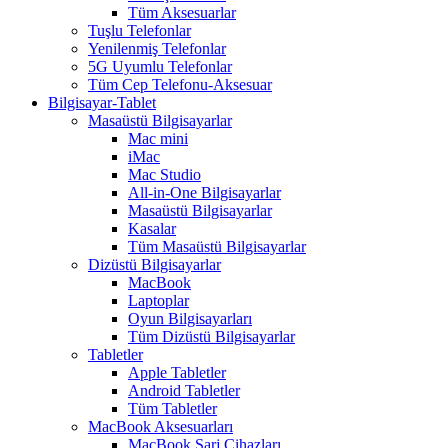
Tüm Aksesuarlar
Tuşlu Telefonlar
Yenilenmiş Telefonlar
5G Uyumlu Telefonlar
Tüm Cep Telefonu-Aksesuar
Bilgisayar-Tablet
Masaüstü Bilgisayarlar
Mac mini
iMac
Mac Studio
All-in-One Bilgisayarlar
Masaüstü Bilgisayarlar
Kasalar
Tüm Masaüstü Bilgisayarlar
Dizüstü Bilgisayarlar
MacBook
Laptoplar
Oyun Bilgisayarları
Tüm Dizüstü Bilgisayarlar
Tabletler
Apple Tabletler
Android Tabletler
Tüm Tabletler
MacBook Aksesuarları
MacBook Şarj Cihazları