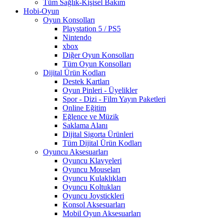
Tüm Sağlık-Kişisel Bakım
Hobi-Oyun
Oyun Konsolları
Playstation 5 / PS5
Nintendo
xbox
Diğer Oyun Konsolları
Tüm Oyun Konsolları
Dijital Ürün Kodları
Destek Kartları
Oyun Pinleri - Üyelikler
Spor - Dizi - Film Yayın Paketleri
Online Eğitim
Eğlence ve Müzik
Saklama Alanı
Dijital Sigorta Ürünleri
Tüm Dijital Ürün Kodları
Oyuncu Aksesuarları
Oyuncu Klavyeleri
Oyuncu Mouseları
Oyuncu Kulaklıkları
Oyuncu Koltukları
Oyuncu Joystickleri
Konsol Aksesuarları
Mobil Oyun Aksesuarları