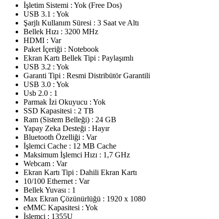
İşletim Sistemi : Yok (Free Dos)
USB 3.1 : Yok
Şarjlı Kullanım Süresi : 3 Saat ve Altı
Bellek Hızı : 3200 MHz
HDMI : Var
Paket İçeriği : Notebook
Ekran Kartı Bellek Tipi : Paylaşımlı
USB 3.2 : Yok
Garanti Tipi : Resmi Distribütör Garantili
USB 3.0 : Yok
Usb 2.0 : 1
Parmak İzi Okuyucu : Yok
SSD Kapasitesi : 2 TB
Ram (Sistem Belleği) : 24 GB
Yapay Zeka Desteği : Hayır
Bluetooth Özelliği : Var
İşlemci Cache : 12 MB Cache
Maksimum İşlemci Hızı : 1,7 GHz
Webcam : Var
Ekran Kartı Tipi : Dahili Ekran Kartı
10/100 Ethernet : Var
Bellek Yuvası : 1
Max Ekran Çözünürlüğü : 1920 x 1080
eMMC Kapasitesi : Yok
İşlemci : 1355U