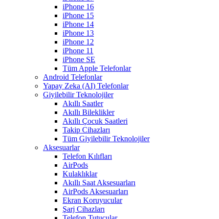
iPhone 16
iPhone 15
iPhone 14
iPhone 13
iPhone 12
iPhone 11
iPhone SE
Tüm Apple Telefonlar
Android Telefonlar
Yapay Zeka (AI) Telefonlar
Giyilebilir Teknolojiler
Akıllı Saatler
Akıllı Bileklikler
Akıllı Çocuk Saatleri
Takip Cihazları
Tüm Giyilebilir Teknolojiler
Aksesuarlar
Telefon Kılıfları
AirPods
Kulaklıklar
Akıllı Saat Aksesuarları
AirPods Aksesuarları
Ekran Koruyucular
Şarj Cihazları
Telefon Tutucular