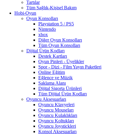
Tartılar
Tüm Sağlık-Kişisel Bakım
Hobi-Oyun
Oyun Konsolları
Playstation 5 / PS5
Nintendo
xbox
Diğer Oyun Konsolları
Tüm Oyun Konsolları
Dijital Ürün Kodları
Destek Kartları
Oyun Pinleri - Üyelikler
Spor - Dizi - Film Yayın Paketleri
Online Eğitim
Eğlence ve Müzik
Saklama Alanı
Dijital Sigorta Ürünleri
Tüm Dijital Ürün Kodları
Oyuncu Aksesuarları
Oyuncu Klavyeleri
Oyuncu Mouseları
Oyuncu Kulaklıkları
Oyuncu Koltukları
Oyuncu Joystickleri
Konsol Aksesuarları