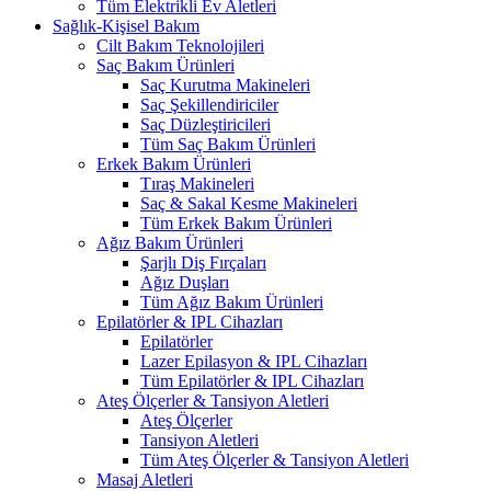
Tüm Elektrikli Ev Aletleri
Sağlık-Kişisel Bakım
Cilt Bakım Teknolojileri
Saç Bakım Ürünleri
Saç Kurutma Makineleri
Saç Şekillendiriciler
Saç Düzleştiricileri
Tüm Saç Bakım Ürünleri
Erkek Bakım Ürünleri
Tıraş Makineleri
Saç & Sakal Kesme Makineleri
Tüm Erkek Bakım Ürünleri
Ağız Bakım Ürünleri
Şarjlı Diş Fırçaları
Ağız Duşları
Tüm Ağız Bakım Ürünleri
Epilatörler & IPL Cihazları
Epilatörler
Lazer Epilasyon & IPL Cihazları
Tüm Epilatörler & IPL Cihazları
Ateş Ölçerler & Tansiyon Aletleri
Ateş Ölçerler
Tansiyon Aletleri
Tüm Ateş Ölçerler & Tansiyon Aletleri
Masaj Aletleri