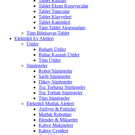
Tablet Kılıfları
Tablet Ekran Koruyucular
Tablet Tutucular
Tablet Klavyeleri
Tablet Kalemleri
Tüm Tablet Aksesuarları
Tüm Bilgisayar-Tablet
Elektrikli Ev Aletleri
Ütüler
Buharlı Ütüler
Buhar Kazanlı Ütüler
Tüm Ütüler
Süpürgeler
Robot Süpürgeler
Şarjlı Süpürgeler
Dikey Süpürgeler
Toz Torbasız Süpürgeler
Toz Torbalı Süpürgeler
Tüm Süpürgeler
Elektrikli Mutfak Aletleri
Airfryer & Fritözler
Mutfak Robotları
Blender & Mikserler
Kahve Makineleri
Kahve Çeşitleri