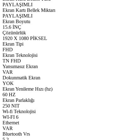
PAYLAŞIMLI
Ekran Kartı Bellek Miktarı
PAYLAŞIMLI
Ekran Boyutu
15.6 İNÇ
Çözünürlük
1920 X 1080 PİKSEL
Ekran Tipi
FHD
Ekran Teknolojisi
TN FHD
Yansımasız Ekran
VAR
Dokunmatik Ekran
YOK
Ekran Yenileme Hızı (hz)
60 HZ
Ekran Parlaklığı
250 NIT
Wi-fi Teknolojisi
WI-FI 6
Ethernet
VAR
Bluetooth Vrs
5.2