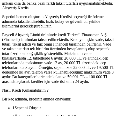
imkanı olsa da banka bazlı farklı taksit tutarları uygulanabilmektedir.
Alışveriş Kredisi
Sepetini hemen oluşturup Alışveriş Kredisi seçeneği ile ödeme
adımında taksitlendirebilir, hızlı, kolay ve güvenli bir şekilde
işlemlerini gerçekleştirebilirsin.
Paycell Alışveriş Limiti ürününde kredi Turkcell Finansman A.Ş.
(Financell) tarafından tahsis edilmektedir. Krediye ilişkin vade, taksit
tutarı, taksit adedi ve faiz oranı Financell tarafından belirlenir. Vade
ve taksit tutarları tek bir ürün üzerinden hesaplanmış olup sepetteki
tutar üzerinden değişiklik gösterebilir. Maksimum vade
bilgisayarlarda 12, tabletlerde 6 aydır. 20.000 TL ve altındaki cep
telefonlarında maksimum vade 12 ay, 20.000 TL üzerindeki cep
telefonlarında 3 aydır. Örneğin, sepetinizde 22.600 TL ve 19.500 TL
değerinde iki ayrı telefon varsa kullanabileceğiniz maksimum vade 3
aydır. Bu kategoriler haricinde kalan ve 50.001 TL – 100.000 TL
arasında açılacak krediler için vade üst sınırı 24 aydır.
Nasıl Kredi Kullanabilirim ?
Bir kaç adımda, krediniz anında onaylanır.
1
Sepetini Oluştur