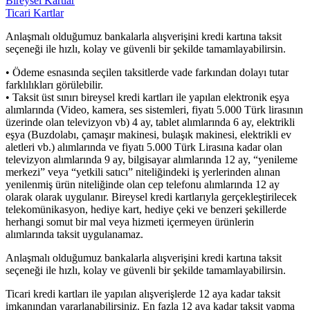
Bireysel Kartlar
Ticari Kartlar
Anlaşmalı olduğumuz bankalarla alışverişini kredi kartına taksit
seçeneği ile hızlı, kolay ve güvenli bir şekilde tamamlayabilirsin.
• Ödeme esnasında seçilen taksitlerde vade farkından dolayı tutar
farklılıkları görülebilir.
• Taksit üst sınırı bireysel kredi kartları ile yapılan elektronik eşya
alımlarında (Video, kamera, ses sistemleri, fiyatı 5.000 Türk lirasının
üzerinde olan televizyon vb) 4 ay, tablet alımlarında 6 ay, elektrikli
eşya (Buzdolabı, çamaşır makinesi, bulaşık makinesi, elektrikli ev
aletleri vb.) alımlarında ve fiyatı 5.000 Türk Lirasına kadar olan
televizyon alımlarında 9 ay, bilgisayar alımlarında 12 ay, “yenileme
merkezi” veya “yetkili satıcı” niteliğindeki iş yerlerinden alınan
yenilenmiş ürün niteliğinde olan cep telefonu alımlarında 12 ay
olarak olarak uygulanır. Bireysel kredi kartlarıyla gerçekleştirilecek
telekomünikasyon, hediye kart, hediye çeki ve benzeri şekillerde
herhangi somut bir mal veya hizmeti içermeyen ürünlerin
alımlarında taksit uygulanamaz.
Anlaşmalı olduğumuz bankalarla alışverişini kredi kartına taksit
seçeneği ile hızlı, kolay ve güvenli bir şekilde tamamlayabilirsin.
Ticari kredi kartları ile yapılan alışverişlerde 12 aya kadar taksit
imkanından yararlanabilirsiniz. En fazla 12 aya kadar taksit yapma