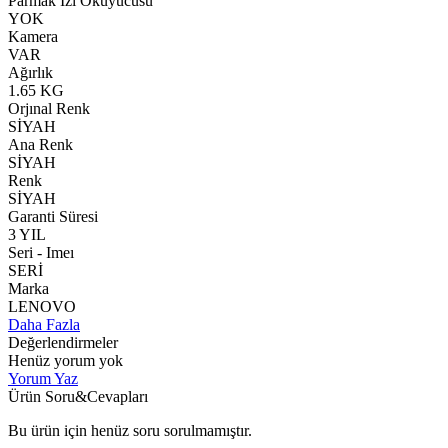
Parmak İzi Okuyucusu
YOK
Kamera
VAR
Ağırlık
1.65 KG
Orjınal Renk
SİYAH
Ana Renk
SİYAH
Renk
SİYAH
Garanti Süresi
3 YIL
Seri - Imeı
SERİ
Marka
LENOVO
Daha Fazla
Değerlendirmeler
Henüz yorum yok
Yorum Yaz
Ürün Soru&Cevapları
Bu ürün için henüz soru sorulmamıştır.