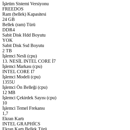
İşletim Sistemi Versiyonu
FREEDOS
Ram (bellek) Kapasitesi
24 GB
Bellek (ram) Türü
DDR4
Sabit Disk Hdd Boyutu
YOK
Sabit Disk Ssd Boyutu
2 TB
İşlemci Nesli (cpu)
13. NESİL INTEL CORE İ7
İşlemci Markası (cpu)
INTEL CORE I7
İşlemci Modeli (cpu)
1355U
İşlemci Ön Belleği (cpu)
12 MB
İşlemci Çekirdek Sayısı (cpu)
10
İşlemci Temel Frekansı
1,7
Ekran Kartı
INTEL GRAPHİCS
Ekran Kartı Bellek Türü