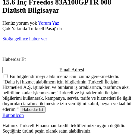
15.6 İnç Freedos 83A100GPTR 008
Dizüstü Bilgisayar
Henüz yorum yok
Yorum Yaz
Çok Yakında Turkcell Pasaj' da
Stoğa gelince haber ver
Haberdar Et
Email Adresi
Bu bilgilendirmeyi alabilmeniz için izniniz gerekmektedir.
“Daha iyi hizmet alabilmem için bilgilerimin Turkcell İletişim
Hizmetleri A.Ş, iştirakleri ve bunların iş ortaklarınca, tarafımca aksi
belirtiline kadar işlenmesine; Turkcell ve iştiraklerinin iletişim
bilgilerimi kullanarak, kampanya, servis, tarife ve hizmetleri ile ilgili
duyuruları tarafıma iletmesine izin verdiğimi kabul, beyan ve taahhüt
ederim.”
Haberdar Et
ButtonIcon
Hattınız Turkcell Finansman kredili tekliflerimize uygun değildir.
Seçtiğiniz ürünü peşin olarak satın alabilirsiniz.