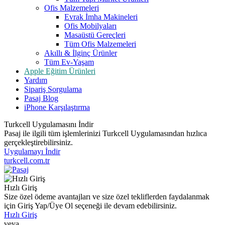
Ofis Malzemeleri
Evrak İmha Makineleri
Ofis Mobilyaları
Masaüstü Gereçleri
Tüm Ofis Malzemeleri
Akıllı & İlginç Ürünler
Tüm Ev-Yaşam
Apple Eğitim Ürünleri
Yardım
Sipariş Sorgulama
Pasaj Blog
iPhone Karşılaştırma
Turkcell Uygulamasını İndir
Pasaj ile ilgili tüm işlemlerinizi Turkcell Uygulamasından hızlıca
gerçekleştirebilirsiniz.
Uygulamayı İndir
turkcell.com.tr
Hızlı Giriş
Size özel ödeme avantajları ve size özel tekliflerden faydalanmak
için Giriş Yap/Üye Ol seçeneği ile devam edebilirsiniz.
Hızlı Giriş
veya