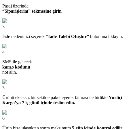
Pasaj üzerinde
“Siparişlerim” sekmesine girin
3
İade nedeninizi seçerek
“İade Talebi OIuştur”
butonuna tıklayın.
4
SMS ile gelecek
kargo kodunu
not alın.
5
Ürünü eksiksiz bir şekilde paketleyerek faturası ile birlikte
Yurtiçi
Kargo’ya 7 iş günü içinde teslim edin.
6
Ürün bize ulaştıktan sonra maksimum
5 gün içinde kontrol edilir,