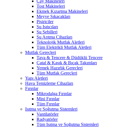
Çay Makineleri
Tost Makineleri
Ekmek Kızartma Makineleri
Meyve Sıkacakları
Pişiriciler
Su Isıtıcıları
Su Sebilleri
Su Arıtma Cihazları
Teknolojik Mutfak Aletleri
Tüm Elektrikli Mutfak Aletleri
Mutfak Gereçleri
Tava & Tencere & Düdüklü Tencere
Çatal & Kaşık & Bıçak Takımları
Yemek Hazırlık Gereçleri
Tüm Mutfak Gereçleri
Yapı Aletleri
Hava Temizleme Cihazları
Fırınlar
Mikrodalga Fırınlar
Mini Fırınlar
Tüm Fırınlar
Isıtma ve Soğutma Sistemleri
Vantilatörler
Radyatörler
Tüm Isıtma ve Soğutma Sistemleri