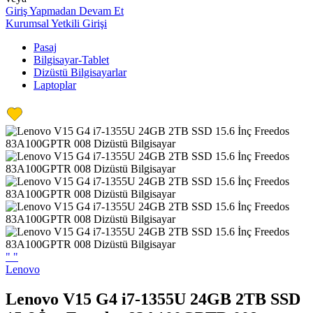
Giriş Yapmadan Devam Et
Kurumsal Yetkili Girişi
Pasaj
Bilgisayar-Tablet
Dizüstü Bilgisayarlar
Laptoplar
"
"
Lenovo
Lenovo V15 G4 i7-1355U 24GB 2TB SSD