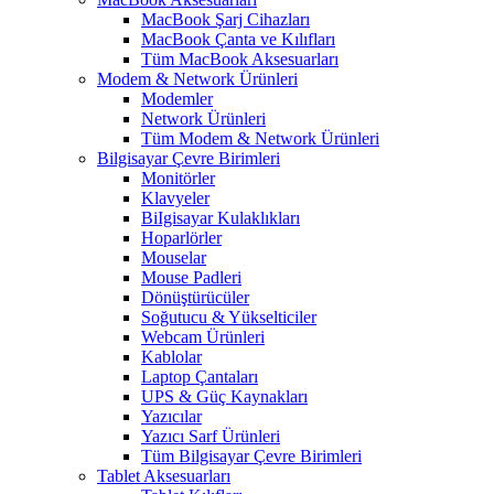
MacBook Şarj Cihazları
MacBook Çanta ve Kılıfları
Tüm MacBook Aksesuarları
Modem & Network Ürünleri
Modemler
Network Ürünleri
Tüm Modem & Network Ürünleri
Bilgisayar Çevre Birimleri
Monitörler
Klavyeler
BiIgisayar Kulaklıkları
Hoparlörler
Mouselar
Mouse Padleri
Dönüştürücüler
Soğutucu & Yükselticiler
Webcam Ürünleri
Kablolar
Laptop Çantaları
UPS & Güç Kaynakları
Yazıcılar
Yazıcı Sarf Ürünleri
Tüm Bilgisayar Çevre Birimleri
Tablet Aksesuarları