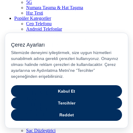
5G
Numara Taşıma & Hat Taşıma
Hız Testi
Popüler Kategoriler
Cep Telefonu
Android Telefonlar
iPhone Modelleri
İkinci El / Yenilenmiş Telefonlar
Yenilenmiş iPhone
5G Uyumlu Telefonlar
Akıllı Saatler
Bluetooth Kulaklıklar
Tabletler
Laptop
Oyun Bilgisayarları
Dikey Süpürgeler
Robot Süpürgeler
Kahve Makineleri
Televizyon
Airfryer
Kulaklıklar
Çocuk Akıllı Saat
Kulakiçi Kulaklık
Kettle
Saç Düzleştirici