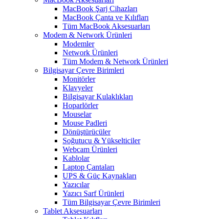
MacBook Şarj Cihazları
MacBook Çanta ve Kılıfları
Tüm MacBook Aksesuarları
Modem & Network Ürünleri
Modemler
Network Ürünleri
Tüm Modem & Network Ürünleri
Bilgisayar Çevre Birimleri
Monitörler
Klavyeler
BiIgisayar Kulaklıkları
Hoparlörler
Mouselar
Mouse Padleri
Dönüştürücüler
Soğutucu & Yükselticiler
Webcam Ürünleri
Kablolar
Laptop Çantaları
UPS & Güç Kaynakları
Yazıcılar
Yazıcı Sarf Ürünleri
Tüm Bilgisayar Çevre Birimleri
Tablet Aksesuarları