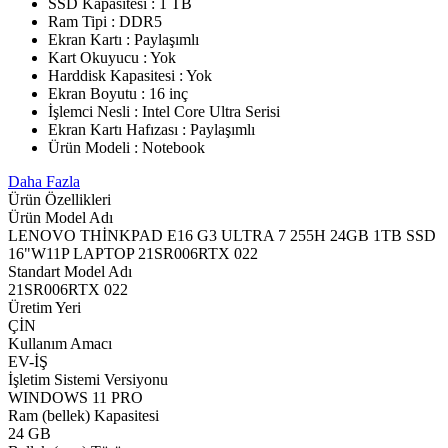
SSD Kapasitesi : 1 TB
Ram Tipi : DDR5
Ekran Kartı : Paylaşımlı
Kart Okuyucu : Yok
Harddisk Kapasitesi : Yok
Ekran Boyutu : 16 inç
İşlemci Nesli : Intel Core Ultra Serisi
Ekran Kartı Hafızası : Paylaşımlı
Ürün Modeli : Notebook
Daha Fazla
Ürün Özellikleri
Ürün Model Adı
LENOVO THİNKPAD E16 G3 ULTRA 7 255H 24GB 1TB SSD
16"W11P LAPTOP 21SR006RTX 022
Standart Model Adı
21SR006RTX 022
Üretim Yeri
ÇİN
Kullanım Amacı
EV-İŞ
İşletim Sistemi Versiyonu
WINDOWS 11 PRO
Ram (bellek) Kapasitesi
24 GB