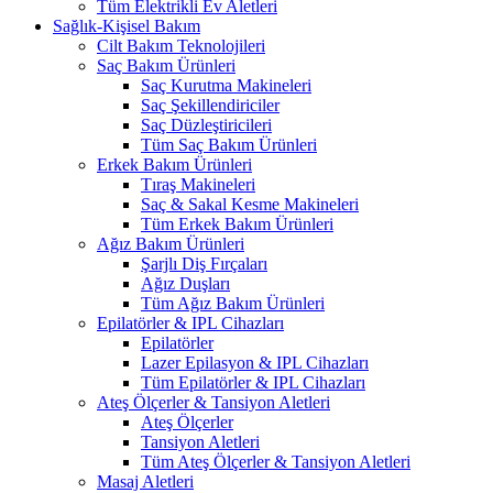
Tüm Elektrikli Ev Aletleri
Sağlık-Kişisel Bakım
Cilt Bakım Teknolojileri
Saç Bakım Ürünleri
Saç Kurutma Makineleri
Saç Şekillendiriciler
Saç Düzleştiricileri
Tüm Saç Bakım Ürünleri
Erkek Bakım Ürünleri
Tıraş Makineleri
Saç & Sakal Kesme Makineleri
Tüm Erkek Bakım Ürünleri
Ağız Bakım Ürünleri
Şarjlı Diş Fırçaları
Ağız Duşları
Tüm Ağız Bakım Ürünleri
Epilatörler & IPL Cihazları
Epilatörler
Lazer Epilasyon & IPL Cihazları
Tüm Epilatörler & IPL Cihazları
Ateş Ölçerler & Tansiyon Aletleri
Ateş Ölçerler
Tansiyon Aletleri
Tüm Ateş Ölçerler & Tansiyon Aletleri
Masaj Aletleri