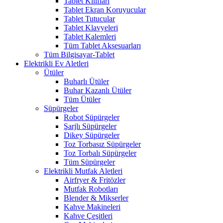
Tablet Kılıfları
Tablet Ekran Koruyucular
Tablet Tutucular
Tablet Klavyeleri
Tablet Kalemleri
Tüm Tablet Aksesuarları
Tüm Bilgisayar-Tablet
Elektrikli Ev Aletleri
Ütüler
Buharlı Ütüler
Buhar Kazanlı Ütüler
Tüm Ütüler
Süpürgeler
Robot Süpürgeler
Şarjlı Süpürgeler
Dikey Süpürgeler
Toz Torbasız Süpürgeler
Toz Torbalı Süpürgeler
Tüm Süpürgeler
Elektrikli Mutfak Aletleri
Airfryer & Fritözler
Mutfak Robotları
Blender & Mikserler
Kahve Makineleri
Kahve Çeşitleri