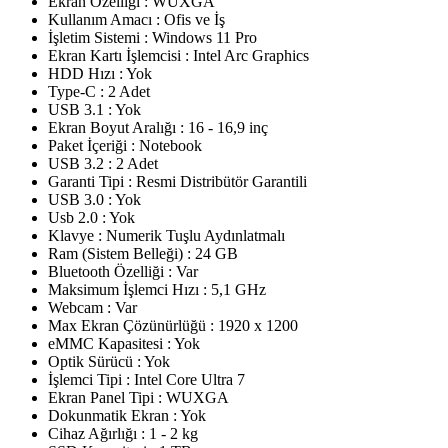
Ekran Özelliği : WUXGA
Kullanım Amacı : Ofis ve İş
İşletim Sistemi : Windows 11 Pro
Ekran Kartı İşlemcisi : Intel Arc Graphics
HDD Hızı : Yok
Type-C : 2 Adet
USB 3.1 : Yok
Ekran Boyut Aralığı : 16 - 16,9 inç
Paket İçeriği : Notebook
USB 3.2 : 2 Adet
Garanti Tipi : Resmi Distribütör Garantili
USB 3.0 : Yok
Usb 2.0 : Yok
Klavye : Numerik Tuşlu Aydınlatmalı
Ram (Sistem Belleği) : 24 GB
Bluetooth Özelliği : Var
Maksimum İşlemci Hızı : 5,1 GHz
Webcam : Var
Max Ekran Çözünürlüğü : 1920 x 1200
eMMC Kapasitesi : Yok
Optik Sürücü : Yok
İşlemci Tipi : Intel Core Ultra 7
Ekran Panel Tipi : WUXGA
Dokunmatik Ekran : Yok
Cihaz Ağırlığı : 1 - 2 kg