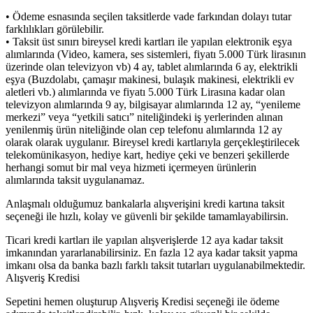
• Ödeme esnasında seçilen taksitlerde vade farkından dolayı tutar
farklılıkları görülebilir.
• Taksit üst sınırı bireysel kredi kartları ile yapılan elektronik eşya
alımlarında (Video, kamera, ses sistemleri, fiyatı 5.000 Türk lirasının
üzerinde olan televizyon vb) 4 ay, tablet alımlarında 6 ay, elektrikli
eşya (Buzdolabı, çamaşır makinesi, bulaşık makinesi, elektrikli ev
aletleri vb.) alımlarında ve fiyatı 5.000 Türk Lirasına kadar olan
televizyon alımlarında 9 ay, bilgisayar alımlarında 12 ay, “yenileme
merkezi” veya “yetkili satıcı” niteliğindeki iş yerlerinden alınan
yenilenmiş ürün niteliğinde olan cep telefonu alımlarında 12 ay
olarak olarak uygulanır. Bireysel kredi kartlarıyla gerçekleştirilecek
telekomünikasyon, hediye kart, hediye çeki ve benzeri şekillerde
herhangi somut bir mal veya hizmeti içermeyen ürünlerin
alımlarında taksit uygulanamaz.
Anlaşmalı olduğumuz bankalarla alışverişini kredi kartına taksit
seçeneği ile hızlı, kolay ve güvenli bir şekilde tamamlayabilirsin.
Ticari kredi kartları ile yapılan alışverişlerde 12 aya kadar taksit
imkanından yararlanabilirsiniz. En fazla 12 aya kadar taksit yapma
imkanı olsa da banka bazlı farklı taksit tutarları uygulanabilmektedir.
Alışveriş Kredisi
Sepetini hemen oluşturup Alışveriş Kredisi seçeneği ile ödeme