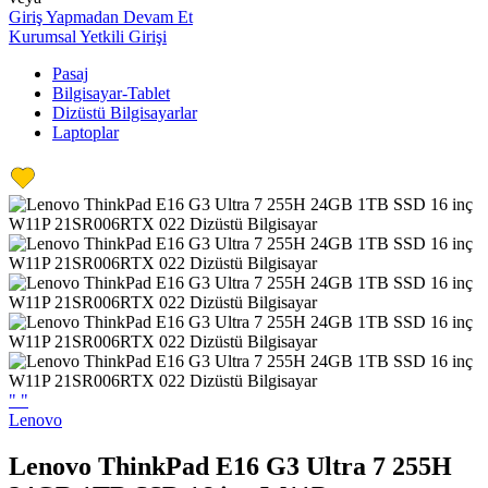
Giriş Yapmadan Devam Et
Kurumsal Yetkili Girişi
Pasaj
Bilgisayar-Tablet
Dizüstü Bilgisayarlar
Laptoplar
"
"
Lenovo
Lenovo ThinkPad E16 G3 Ultra 7 255H