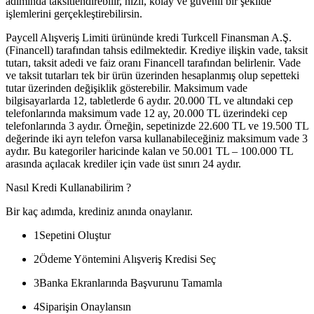
adımında taksitlendirebilir, hızlı, kolay ve güvenli bir şekilde
işlemlerini gerçekleştirebilirsin.
Paycell Alışveriş Limiti ürününde kredi Turkcell Finansman A.Ş.
(Financell) tarafından tahsis edilmektedir. Krediye ilişkin vade, taksit
tutarı, taksit adedi ve faiz oranı Financell tarafından belirlenir. Vade
ve taksit tutarları tek bir ürün üzerinden hesaplanmış olup sepetteki
tutar üzerinden değişiklik gösterebilir. Maksimum vade
bilgisayarlarda 12, tabletlerde 6 aydır. 20.000 TL ve altındaki cep
telefonlarında maksimum vade 12 ay, 20.000 TL üzerindeki cep
telefonlarında 3 aydır. Örneğin, sepetinizde 22.600 TL ve 19.500 TL
değerinde iki ayrı telefon varsa kullanabileceğiniz maksimum vade 3
aydır. Bu kategoriler haricinde kalan ve 50.001 TL – 100.000 TL
arasında açılacak krediler için vade üst sınırı 24 aydır.
Nasıl Kredi Kullanabilirim ?
Bir kaç adımda, krediniz anında onaylanır.
1
Sepetini Oluştur
2
Ödeme Yöntemini Alışveriş Kredisi Seç
3
Banka Ekranlarında Başvurunu Tamamla
4
Siparişin Onaylansın