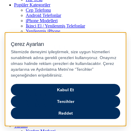
Popüler Kategoriler
Cep Telefonu
Android Telefonlar
iPhone Modelleri
İkinci El / Yenilenmiş Telefonlar
Yenilenmiş iPhone
5G Uyumlu Telefonlar
Akıllı Saatler
Bluetooth Kulaklıklar
Tabletler
Laptop
Oyun Bilgisayarları
Dikey Süpürgeler
Robot Süpürgeler
Kahve Makineleri
Televizyon
Airfryer
Kulaklıklar
Çocuk Akıllı Saat
Kulakiçi Kulaklık
Kettle
Saç Düzleştirici
Airpods
Yardım