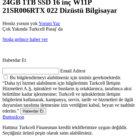
24GB 1TB SSD 16 inç W11P
21SR006RTX 022 Dizüstü Bilgisayar
Henüz yorum yok
Yorum Yaz
Çok Yakında Turkcell Pasaj' da
Stoğa gelince haber ver
Haberdar Et
Email Adresi
Bu bilgilendirmeyi alabilmeniz için izniniz gerekmektedir.
“Daha iyi hizmet alabilmem için bilgilerimin Turkcell İletişim
Hizmetleri A.Ş, iştirakleri ve bunların iş ortaklarınca, tarafımca aksi
belirtiline kadar işlenmesine; Turkcell ve iştiraklerinin iletişim
bilgilerimi kullanarak, kampanya, servis, tarife ve hizmetleri ile ilgili
duyuruları tarafıma iletmesine izin verdiğimi kabul, beyan ve taahhüt
ederim.”
Haberdar Et
ButtonIcon
Hattınız Turkcell Finansman kredili tekliflerimize uygun değildir.
Seçtiğiniz ürünü peşin olarak satın alabilirsiniz.