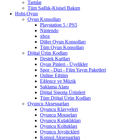
Tartılar
Tüm Sağlık-Kişisel Bakım
Hobi-Oyun
Oyun Konsolları
Playstation 5 / PS5
Nintendo
xbox
Diğer Oyun Konsolları
Tüm Oyun Konsolları
Dijital Ürün Kodları
Destek Kartları
Oyun Pinleri - Üyelikler
Spor - Dizi - Film Yayın Paketleri
Online Eğitim
Eğlence ve Müzik
Saklama Alanı
Dijital Sigorta Ürünleri
Tüm Dijital Ürün Kodları
Oyuncu Aksesuarları
Oyuncu Klavyeleri
Oyuncu Mouseları
Oyuncu Kulaklıkları
Oyuncu Koltukları
Oyuncu Joystickleri
Konsol Aksesuarları