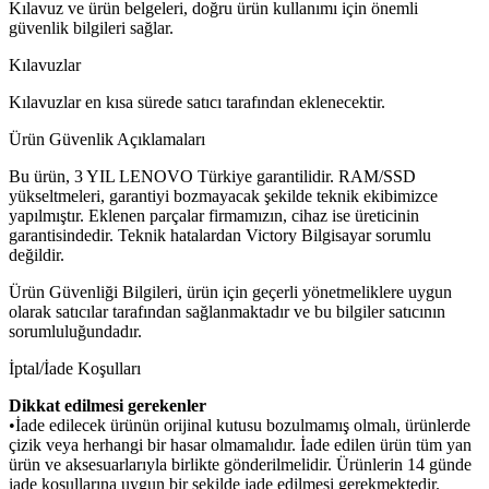
Kılavuz ve ürün belgeleri, doğru ürün kullanımı için önemli
güvenlik bilgileri sağlar.
Kılavuzlar
Kılavuzlar en kısa sürede satıcı tarafından eklenecektir.
Ürün Güvenlik Açıklamaları
Bu ürün, 3 YIL LENOVO Türkiye garantilidir. RAM/SSD
yükseltmeleri, garantiyi bozmayacak şekilde teknik ekibimizce
yapılmıştır. Eklenen parçalar firmamızın, cihaz ise üreticinin
garantisindedir. Teknik hatalardan Victory Bilgisayar sorumlu
değildir.
Ürün Güvenliği Bilgileri, ürün için geçerli yönetmeliklere uygun
olarak satıcılar tarafından sağlanmaktadır ve bu bilgiler satıcının
sorumluluğundadır.
İptal/İade Koşulları
Dikkat edilmesi gerekenler
•İade edilecek ürünün orijinal kutusu bozulmamış olmalı, ürünlerde
çizik veya herhangi bir hasar olmamalıdır. İade edilen ürün tüm yan
ürün ve aksesuarlarıyla birlikte gönderilmelidir. Ürünlerin 14 günde
iade koşullarına uygun bir şekilde iade edilmesi gerekmektedir.