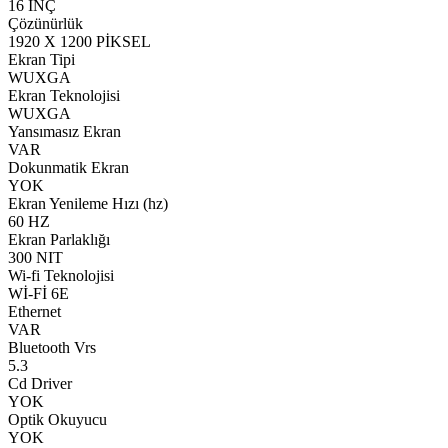
16 İNÇ
Çözünürlük
1920 X 1200 PİKSEL
Ekran Tipi
WUXGA
Ekran Teknolojisi
WUXGA
Yansımasız Ekran
VAR
Dokunmatik Ekran
YOK
Ekran Yenileme Hızı (hz)
60 HZ
Ekran Parlaklığı
300 NIT
Wi-fi Teknolojisi
Wİ-Fİ 6E
Ethernet
VAR
Bluetooth Vrs
5.3
Cd Driver
YOK
Optik Okuyucu
YOK