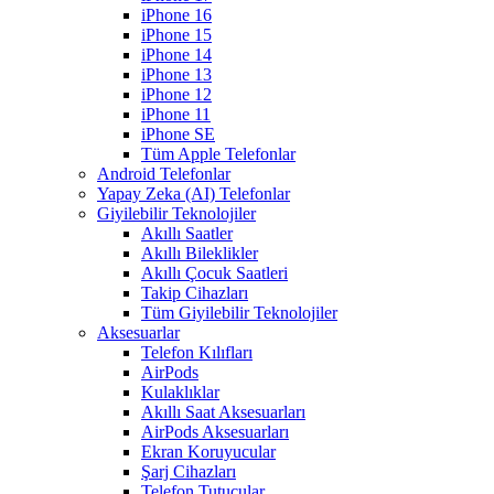
iPhone 16
iPhone 15
iPhone 14
iPhone 13
iPhone 12
iPhone 11
iPhone SE
Tüm Apple Telefonlar
Android Telefonlar
Yapay Zeka (AI) Telefonlar
Giyilebilir Teknolojiler
Akıllı Saatler
Akıllı Bileklikler
Akıllı Çocuk Saatleri
Takip Cihazları
Tüm Giyilebilir Teknolojiler
Aksesuarlar
Telefon Kılıfları
AirPods
Kulaklıklar
Akıllı Saat Aksesuarları
AirPods Aksesuarları
Ekran Koruyucular
Şarj Cihazları
Telefon Tutucular