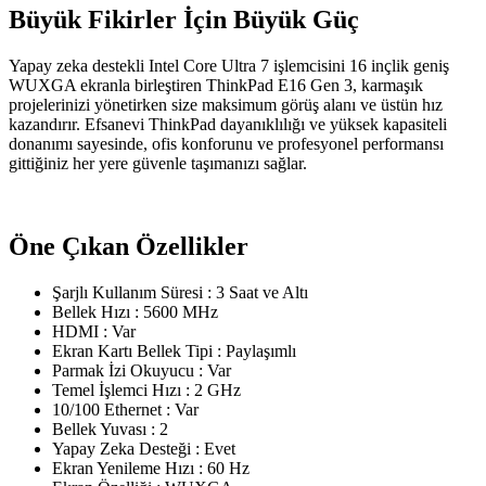
Büyük Fikirler İçin Büyük Güç
Yapay zeka destekli Intel Core Ultra 7 işlemcisini 16 inçlik geniş
WUXGA ekranla birleştiren ThinkPad E16 Gen 3, karmaşık
projelerinizi yönetirken size maksimum görüş alanı ve üstün hız
kazandırır. Efsanevi ThinkPad dayanıklılığı ve yüksek kapasiteli
donanımı sayesinde, ofis konforunu ve profesyonel performansı
gittiğiniz her yere güvenle taşımanızı sağlar.
Öne Çıkan Özellikler
Şarjlı Kullanım Süresi : 3 Saat ve Altı
Bellek Hızı : 5600 MHz
HDMI : Var
Ekran Kartı Bellek Tipi : Paylaşımlı
Parmak İzi Okuyucu : Var
Temel İşlemci Hızı : 2 GHz
10/100 Ethernet : Var
Bellek Yuvası : 2
Yapay Zeka Desteği : Evet
Ekran Yenileme Hızı : 60 Hz