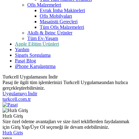
Ofis Malzemeleri
Evrak İmha Makineleri
Ofis Mobilyaları
Masaüstü Gereçleri
Tüm Ofis Malzemeleri
Akıllı & İlginç Ürünler
Tüm Ev-Yaşam
Apple Eğitim Ürünleri
Yardım
Sipariş Sorgulama
Pasaj Blog
iPhone Karşılaştırma
Turkcell Uygulamasını İndir
Pasaj ile ilgili tüm işlemlerinizi Turkcell Uygulamasından hızlıca
gerçekleştirebilirsiniz.
Uygulamayı İndir
turkcell.com.tr
Hızlı Giriş
Size özel ödeme avantajları ve size özel tekliflerden faydalanmak
için Giriş Yap/Üye Ol seçeneği ile devam edebilirsiniz.
Hızlı Giriş
veya