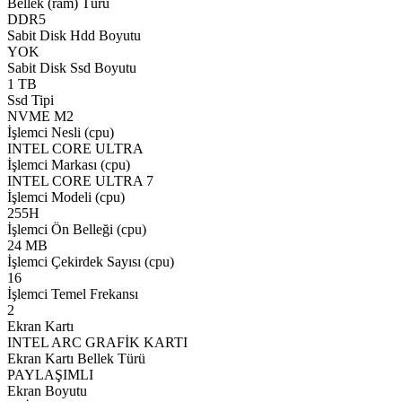
Bellek (ram) Türü
DDR5
Sabit Disk Hdd Boyutu
YOK
Sabit Disk Ssd Boyutu
1 TB
Ssd Tipi
NVME M2
İşlemci Nesli (cpu)
INTEL CORE ULTRA
İşlemci Markası (cpu)
INTEL CORE ULTRA 7
İşlemci Modeli (cpu)
255H
İşlemci Ön Belleği (cpu)
24 MB
İşlemci Çekirdek Sayısı (cpu)
16
İşlemci Temel Frekansı
2
Ekran Kartı
INTEL ARC GRAFİK KARTI
Ekran Kartı Bellek Türü
PAYLAŞIMLI
Ekran Boyutu