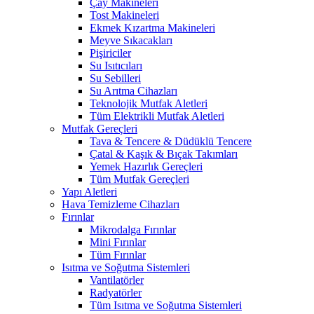
Çay Makineleri
Tost Makineleri
Ekmek Kızartma Makineleri
Meyve Sıkacakları
Pişiriciler
Su Isıtıcıları
Su Sebilleri
Su Arıtma Cihazları
Teknolojik Mutfak Aletleri
Tüm Elektrikli Mutfak Aletleri
Mutfak Gereçleri
Tava & Tencere & Düdüklü Tencere
Çatal & Kaşık & Bıçak Takımları
Yemek Hazırlık Gereçleri
Tüm Mutfak Gereçleri
Yapı Aletleri
Hava Temizleme Cihazları
Fırınlar
Mikrodalga Fırınlar
Mini Fırınlar
Tüm Fırınlar
Isıtma ve Soğutma Sistemleri
Vantilatörler
Radyatörler
Tüm Isıtma ve Soğutma Sistemleri