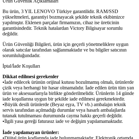
Ürün Güvenlik Açıklamaları
Bu ürün, 3 YIL LENOVO Türkiye garantilidir. RAM/SSD
yükseltmeleri, garantiyi bozmayacak şekilde teknik ekibimizce
yapılmıştır. Eklenen parçalar firmamızın, cihaz ise üreticinin
garantisindedir. Teknik hatalardan Victory Bilgisayar sorumlu
değildir.
Ürün Güvenliği Bilgileri, ürün için geçerli yönetmeliklere uygun
olarak satıcılar tarafından sağlanmaktadır ve bu bilgiler satıcının
sorumluluğundadır.
İptal/İade Koşulları
Dikkat edilmesi gerekenler
•İade edilecek ürünün orijinal kutusu bozulmamış olmalı, ürünlerde
çizik veya herhangi bir hasar olmamalıdır. İade edilen ürün tüm yan
ürün ve aksesuarlarıyla birlikte gönderilmelidir. Ürünlerin 14 günde
iade koşullarına uygun bir şekilde iade edilmesi gerekmektedir.
•Büyük desili ürünlerde (Beyaz eşya, TV vb.) ambalajın teknik
servis tarafından açılmadığı durumlar veya hasarlı ambalajlarda
tutanak tutulmaması durumunda cayma hakkı geçerli değildir.
•İlgili yasa gereği faturasız iade ve değişim yapılamamaktadır.
İade yapılamayan ürünler:
•Dijital ürün kodlarında iade bulunmamaktadır. Elektronik ortamda