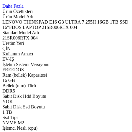
Daha Fazla
Ürün Özellikleri
Ürün Model Adı
LENOVO THİNKPAD E16 G3 ULTRA 7 255H 16GB 1TB SSD
16"FDOS LAPTOP 21SR006RTX 004
Standart Model Adı
21SR006RTX 004
Üretim Yeri
ÇİN
Kullanım Amacı
EV-İŞ
İşletim Sistemi Versiyonu
FREEDOS
Ram (bellek) Kapasitesi
16 GB
Bellek (ram) Türü
DDR5
Sabit Disk Hdd Boyutu
YOK
Sabit Disk Ssd Boyutu
1 TB
Ssd Tipi
NVME M2
İşlemci Nesli (cpu)