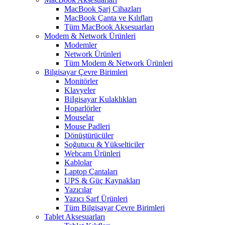
MacBook Şarj Cihazları
MacBook Çanta ve Kılıfları
Tüm MacBook Aksesuarları
Modem & Network Ürünleri
Modemler
Network Ürünleri
Tüm Modem & Network Ürünleri
Bilgisayar Çevre Birimleri
Monitörler
Klavyeler
BiIgisayar Kulaklıkları
Hoparlörler
Mouselar
Mouse Padleri
Dönüştürücüler
Soğutucu & Yükselticiler
Webcam Ürünleri
Kablolar
Laptop Çantaları
UPS & Güç Kaynakları
Yazıcılar
Yazıcı Sarf Ürünleri
Tüm Bilgisayar Çevre Birimleri
Tablet Aksesuarları