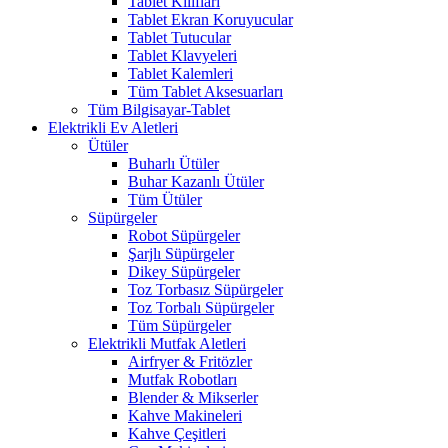
Tablet Kılıfları
Tablet Ekran Koruyucular
Tablet Tutucular
Tablet Klavyeleri
Tablet Kalemleri
Tüm Tablet Aksesuarları
Tüm Bilgisayar-Tablet
Elektrikli Ev Aletleri
Ütüler
Buharlı Ütüler
Buhar Kazanlı Ütüler
Tüm Ütüler
Süpürgeler
Robot Süpürgeler
Şarjlı Süpürgeler
Dikey Süpürgeler
Toz Torbasız Süpürgeler
Toz Torbalı Süpürgeler
Tüm Süpürgeler
Elektrikli Mutfak Aletleri
Airfryer & Fritözler
Mutfak Robotları
Blender & Mikserler
Kahve Makineleri
Kahve Çeşitleri