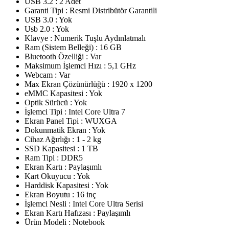
USB 3.2 : 2 Adet
Garanti Tipi : Resmi Distribütör Garantili
USB 3.0 : Yok
Usb 2.0 : Yok
Klavye : Numerik Tuşlu Aydınlatmalı
Ram (Sistem Belleği) : 16 GB
Bluetooth Özelliği : Var
Maksimum İşlemci Hızı : 5,1 GHz
Webcam : Var
Max Ekran Çözünürlüğü : 1920 x 1200
eMMC Kapasitesi : Yok
Optik Sürücü : Yok
İşlemci Tipi : Intel Core Ultra 7
Ekran Panel Tipi : WUXGA
Dokunmatik Ekran : Yok
Cihaz Ağırlığı : 1 - 2 kg
SSD Kapasitesi : 1 TB
Ram Tipi : DDR5
Ekran Kartı : Paylaşımlı
Kart Okuyucu : Yok
Harddisk Kapasitesi : Yok
Ekran Boyutu : 16 inç
İşlemci Nesli : Intel Core Ultra Serisi
Ekran Kartı Hafızası : Paylaşımlı
Ürün Modeli : Notebook