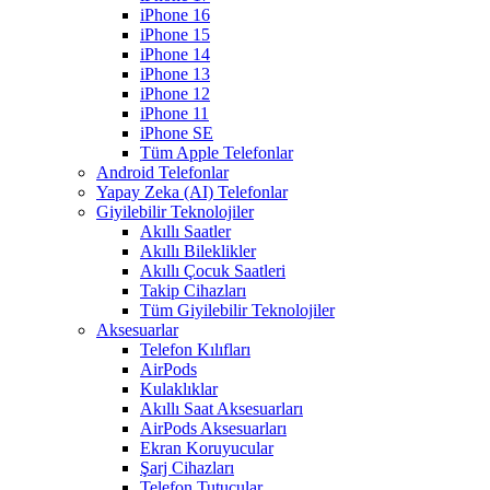
iPhone 16
iPhone 15
iPhone 14
iPhone 13
iPhone 12
iPhone 11
iPhone SE
Tüm Apple Telefonlar
Android Telefonlar
Yapay Zeka (AI) Telefonlar
Giyilebilir Teknolojiler
Akıllı Saatler
Akıllı Bileklikler
Akıllı Çocuk Saatleri
Takip Cihazları
Tüm Giyilebilir Teknolojiler
Aksesuarlar
Telefon Kılıfları
AirPods
Kulaklıklar
Akıllı Saat Aksesuarları
AirPods Aksesuarları
Ekran Koruyucular
Şarj Cihazları
Telefon Tutucular