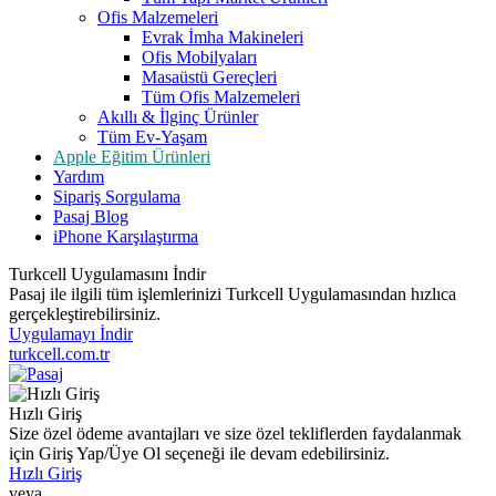
Ofis Malzemeleri
Evrak İmha Makineleri
Ofis Mobilyaları
Masaüstü Gereçleri
Tüm Ofis Malzemeleri
Akıllı & İlginç Ürünler
Tüm Ev-Yaşam
Apple Eğitim Ürünleri
Yardım
Sipariş Sorgulama
Pasaj Blog
iPhone Karşılaştırma
Turkcell Uygulamasını İndir
Pasaj ile ilgili tüm işlemlerinizi Turkcell Uygulamasından hızlıca
gerçekleştirebilirsiniz.
Uygulamayı İndir
turkcell.com.tr
Hızlı Giriş
Size özel ödeme avantajları ve size özel tekliflerden faydalanmak
için Giriş Yap/Üye Ol seçeneği ile devam edebilirsiniz.
Hızlı Giriş
veya