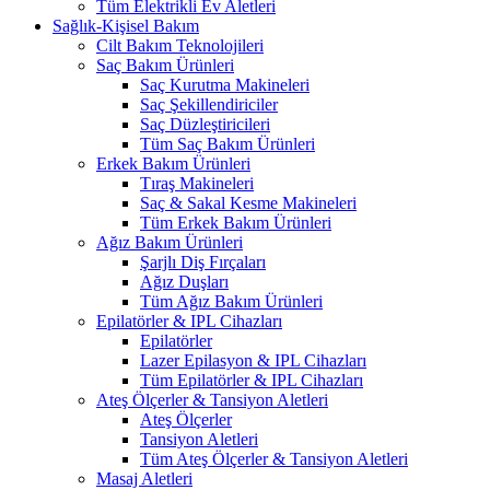
Tüm Elektrikli Ev Aletleri
Sağlık-Kişisel Bakım
Cilt Bakım Teknolojileri
Saç Bakım Ürünleri
Saç Kurutma Makineleri
Saç Şekillendiriciler
Saç Düzleştiricileri
Tüm Saç Bakım Ürünleri
Erkek Bakım Ürünleri
Tıraş Makineleri
Saç & Sakal Kesme Makineleri
Tüm Erkek Bakım Ürünleri
Ağız Bakım Ürünleri
Şarjlı Diş Fırçaları
Ağız Duşları
Tüm Ağız Bakım Ürünleri
Epilatörler & IPL Cihazları
Epilatörler
Lazer Epilasyon & IPL Cihazları
Tüm Epilatörler & IPL Cihazları
Ateş Ölçerler & Tansiyon Aletleri
Ateş Ölçerler
Tansiyon Aletleri
Tüm Ateş Ölçerler & Tansiyon Aletleri
Masaj Aletleri