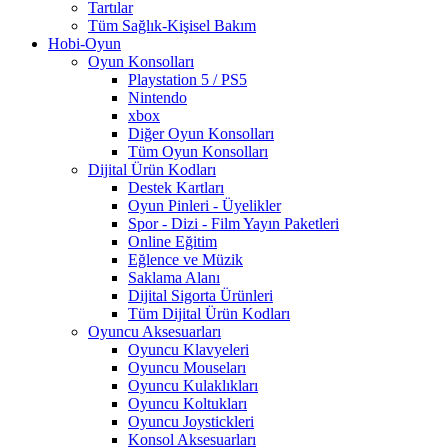
Tartılar
Tüm Sağlık-Kişisel Bakım
Hobi-Oyun
Oyun Konsolları
Playstation 5 / PS5
Nintendo
xbox
Diğer Oyun Konsolları
Tüm Oyun Konsolları
Dijital Ürün Kodları
Destek Kartları
Oyun Pinleri - Üyelikler
Spor - Dizi - Film Yayın Paketleri
Online Eğitim
Eğlence ve Müzik
Saklama Alanı
Dijital Sigorta Ürünleri
Tüm Dijital Ürün Kodları
Oyuncu Aksesuarları
Oyuncu Klavyeleri
Oyuncu Mouseları
Oyuncu Kulaklıkları
Oyuncu Koltukları
Oyuncu Joystickleri
Konsol Aksesuarları