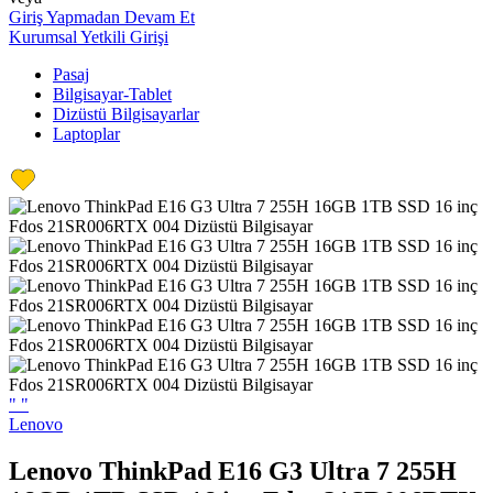
Giriş Yapmadan Devam Et
Kurumsal Yetkili Girişi
Pasaj
Bilgisayar-Tablet
Dizüstü Bilgisayarlar
Laptoplar
"
"
Lenovo
Lenovo ThinkPad E16 G3 Ultra 7 255H