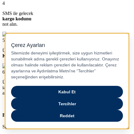
4
SMS ile gelecek
kargo kodunu
not alın.
5
Ürünü eksiksiz bir şekilde paketleyerek faturası ile birlikte
Yurtiçi
Kargo’ya 7 iş günü içinde teslim edin.
6
Ürün bize ulaştıktan sonra maksimum
5 gün içinde kontrol edilir,
iade talebiniz onaylandığında paranız otomatik olarak bankanıza
aktarılır.
Bizi Takip Edin
Sosyal medya hesaplarımızdan bizi takip edin, fırsatları kaçırmayın.