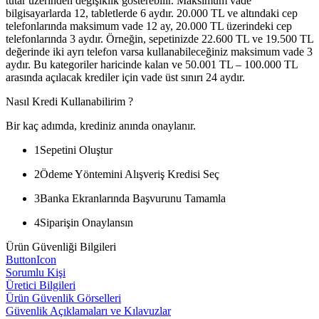
tutar üzerinden değişiklik gösterebilir. Maksimum vade
bilgisayarlarda 12, tabletlerde 6 aydır. 20.000 TL ve altındaki cep
telefonlarında maksimum vade 12 ay, 20.000 TL üzerindeki cep
telefonlarında 3 aydır. Örneğin, sepetinizde 22.600 TL ve 19.500 TL
değerinde iki ayrı telefon varsa kullanabileceğiniz maksimum vade 3
aydır. Bu kategoriler haricinde kalan ve 50.001 TL – 100.000 TL
arasında açılacak krediler için vade üst sınırı 24 aydır.
Nasıl Kredi Kullanabilirim ?
Bir kaç adımda, krediniz anında onaylanır.
1
Sepetini Oluştur
2
Ödeme Yöntemini Alışveriş Kredisi Seç
3
Banka Ekranlarında Başvurunu Tamamla
4
Siparişin Onaylansın
Ürün Güvenliği Bilgileri
ButtonIcon
Sorumlu Kişi
Üretici Bilgileri
Ürün Güvenlik Görselleri
Güvenlik Açıklamaları ve Kılavuzlar