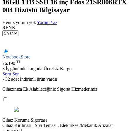
16GB 1TB SSD 16 inç Fdos 21SR006RTX
004 Dizüstü Bilgisayar
Henüz yorum yok
Yorum Yaz
RENK
NotebookStore
TL
76.190
3 İş gününde kargoda
Ücretsiz Kargo
Soru Sor
• 32 adet İndirimli ürün vardır
Cihazınıza Ek Alabileceğiniz Sigorta Hizmetlerimiz
Cihaz Koruma Sigortası
Cihaz Kırılması . Sıvı Teması . Elektriksel/Mekanik Arızalar
TL