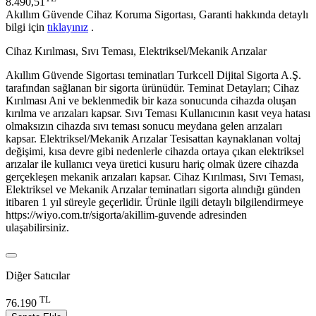
8.490,51
Akıllım Güvende Cihaz Koruma Sigortası, Garanti hakkında detaylı
bilgi için
tıklayınız
.
Cihaz Kırılması, Sıvı Teması, Elektriksel/Mekanik Arızalar
Akıllım Güvende Sigortası teminatları Turkcell Dijital Sigorta A.Ş.
tarafından sağlanan bir sigorta ürünüdür. Teminat Detayları; Cihaz
Kırılması Ani ve beklenmedik bir kaza sonucunda cihazda oluşan
kırılma ve arızaları kapsar. Sıvı Teması Kullanıcının kasıt veya hatası
olmaksızın cihazda sıvı teması sonucu meydana gelen arızaları
kapsar. Elektriksel/Mekanik Arızalar Tesisattan kaynaklanan voltaj
değişimi, kısa devre gibi nedenlerle cihazda ortaya çıkan elektriksel
arızalar ile kullanıcı veya üretici kusuru hariç olmak üzere cihazda
gerçekleşen mekanik arızaları kapsar. Cihaz Kırılması, Sıvı Teması,
Elektriksel ve Mekanik Arızalar teminatları sigorta alındığı günden
itibaren 1 yıl süreyle geçerlidir. Ürünle ilgili detaylı bilgilendirmeye
https://wiyo.com.tr/sigorta/akillim-guvende adresinden
ulaşabilirsiniz.
Diğer Satıcılar
TL
76.190