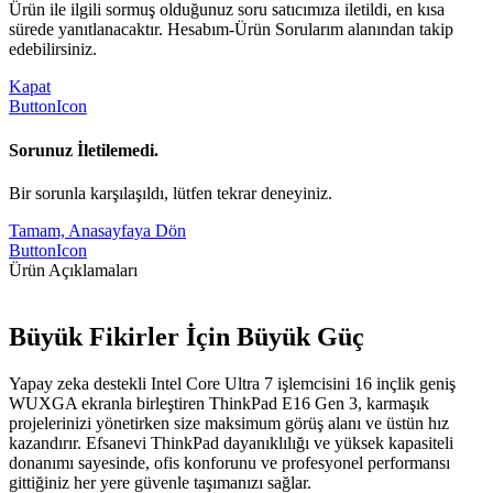
Ürün ile ilgili sormuş olduğunuz soru satıcımıza iletildi, en kısa
sürede yanıtlanacaktır. Hesabım-Ürün Sorularım alanından takip
edebilirsiniz.
Kapat
ButtonIcon
Sorunuz İletilemedi.
Bir sorunla karşılaşıldı, lütfen tekrar deneyiniz.
Tamam, Anasayfaya Dön
ButtonIcon
Ürün Açıklamaları
Büyük Fikirler İçin Büyük Güç
Yapay zeka destekli Intel Core Ultra 7 işlemcisini 16 inçlik geniş
WUXGA ekranla birleştiren ThinkPad E16 Gen 3, karmaşık
projelerinizi yönetirken size maksimum görüş alanı ve üstün hız
kazandırır. Efsanevi ThinkPad dayanıklılığı ve yüksek kapasiteli
donanımı sayesinde, ofis konforunu ve profesyonel performansı
gittiğiniz her yere güvenle taşımanızı sağlar.