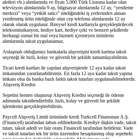
aletleri vb.) alımlarında ve fiyatı 5.000 Türk Lirasına kadar olan
televizyon alımlarında 9 ay, bilgisayar alımlarında 12 ay, “yenileme
merkezi” veya “yetkili satıcı” niteliğindeki iş yerlerinden alınan
yenilenmiş ürün niteliğinde olan cep telefonu alımlarında 12 ay
olarak olarak uygulanır. Bireysel kredi kartlarıyla gerçekleştirilecek
telekomünikasyon, hediye kart, hediye çeki ve benzeri şekillerde
herhangi somut bir mal veya hizmeti içermeyen ürünlerin
alımlarında taksit uygulanamaz.
Anlaşmalı olduğumuz bankalarla alışverişini kredi kartına taksit
seçeneği ile hızlı, kolay ve güvenli bir şekilde tamamlayabilirsin.
Ticari kredi kartları ile yapılan alışverişlerde 12 aya kadar taksit
imkanından yararlanabilirsiniz. En fazla 12 aya kadar taksit yapma
imkanı olsa da banka bazlı farklı taksit tutarları uygulanabilmektedir.
Alışveriş Kredisi
Sepetini hemen oluşturup Alışveriş Kredisi seçeneği ile ödeme
adımında taksitlendirebilir, hızlı, kolay ve güvenli bir şekilde
işlemlerini gerçekleştirebilirsin.
Paycell Alışveriş Limiti ürününde kredi Turkcell Finansman A.Ş.
(Financell) tarafından tahsis edilmektedir. Krediye ilişkin vade, taksit
tutarı, taksit adedi ve faiz oranı Financell tarafından belirlenir. Vade
ve taksit tutarları tek bir ürün üzerinden hesaplanmış olup sepetteki