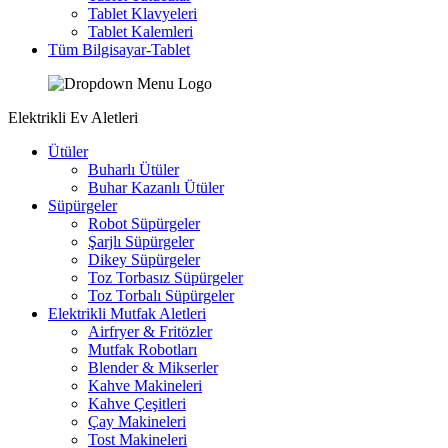
Tablet Klavyeleri
Tablet Kalemleri
Tüm Bilgisayar-Tablet
Elektrikli Ev Aletleri
Ütüler
Buharlı Ütüler
Buhar Kazanlı Ütüler
Süpürgeler
Robot Süpürgeler
Şarjlı Süpürgeler
Dikey Süpürgeler
Toz Torbasız Süpürgeler
Toz Torbalı Süpürgeler
Elektrikli Mutfak Aletleri
Airfryer & Fritözler
Mutfak Robotları
Blender & Mikserler
Kahve Makineleri
Kahve Çeşitleri
Çay Makineleri
Tost Makineleri