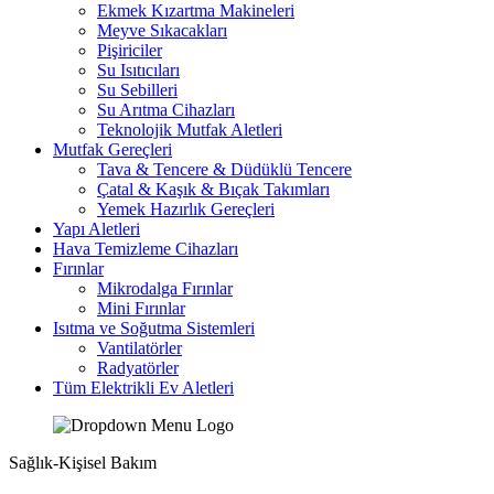
Ekmek Kızartma Makineleri
Meyve Sıkacakları
Pişiriciler
Su Isıtıcıları
Su Sebilleri
Su Arıtma Cihazları
Teknolojik Mutfak Aletleri
Mutfak Gereçleri
Tava & Tencere & Düdüklü Tencere
Çatal & Kaşık & Bıçak Takımları
Yemek Hazırlık Gereçleri
Yapı Aletleri
Hava Temizleme Cihazları
Fırınlar
Mikrodalga Fırınlar
Mini Fırınlar
Isıtma ve Soğutma Sistemleri
Vantilatörler
Radyatörler
Tüm Elektrikli Ev Aletleri
Sağlık-Kişisel Bakım