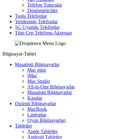
Telefon Tutucular
Dönüştürücüler
Tuşlu Telefonlar
Yenilenmiş Telefonlar
5G Uyumlu Telefonlar
Tüm Cep Telefonu-Aksesuar
Bilgisayar-Tablet
Masaüstü Bilgisayarlar
Mac mini
iMac
Mac Studio
All-in-One Bilgisayarlar
Masaüstü Bilgisayarlar
Kasalar
Dizüstü Bilgisayarlar
MacBook
Laptoplar
Oyun Bilgisayarları
Tabletler
Apple Tabletler
Android Tabletler