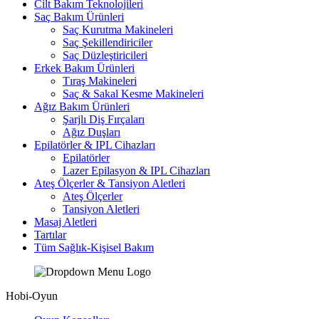
Cilt Bakım Teknolojileri
Saç Bakım Ürünleri
Saç Kurutma Makineleri
Saç Şekillendiriciler
Saç Düzleştiricileri
Erkek Bakım Ürünleri
Tıraş Makineleri
Saç & Sakal Kesme Makineleri
Ağız Bakım Ürünleri
Şarjlı Diş Fırçaları
Ağız Duşları
Epilatörler & IPL Cihazları
Epilatörler
Lazer Epilasyon & IPL Cihazları
Ateş Ölçerler & Tansiyon Aletleri
Ateş Ölçerler
Tansiyon Aletleri
Masaj Aletleri
Tartılar
Tüm Sağlık-Kişisel Bakım
Hobi-Oyun