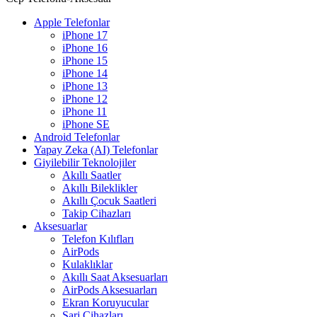
Apple Telefonlar
iPhone 17
iPhone 16
iPhone 15
iPhone 14
iPhone 13
iPhone 12
iPhone 11
iPhone SE
Android Telefonlar
Yapay Zeka (AI) Telefonlar
Giyilebilir Teknolojiler
Akıllı Saatler
Akıllı Bileklikler
Akıllı Çocuk Saatleri
Takip Cihazları
Aksesuarlar
Telefon Kılıfları
AirPods
Kulaklıklar
Akıllı Saat Aksesuarları
AirPods Aksesuarları
Ekran Koruyucular
Şarj Cihazları