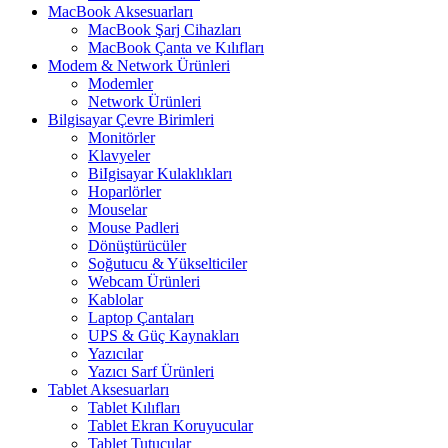
MacBook Aksesuarları
MacBook Şarj Cihazları
MacBook Çanta ve Kılıfları
Modem & Network Ürünleri
Modemler
Network Ürünleri
Bilgisayar Çevre Birimleri
Monitörler
Klavyeler
BiIgisayar Kulaklıkları
Hoparlörler
Mouselar
Mouse Padleri
Dönüştürücüler
Soğutucu & Yükselticiler
Webcam Ürünleri
Kablolar
Laptop Çantaları
UPS & Güç Kaynakları
Yazıcılar
Yazıcı Sarf Ürünleri
Tablet Aksesuarları
Tablet Kılıfları
Tablet Ekran Koruyucular
Tablet Tutucular