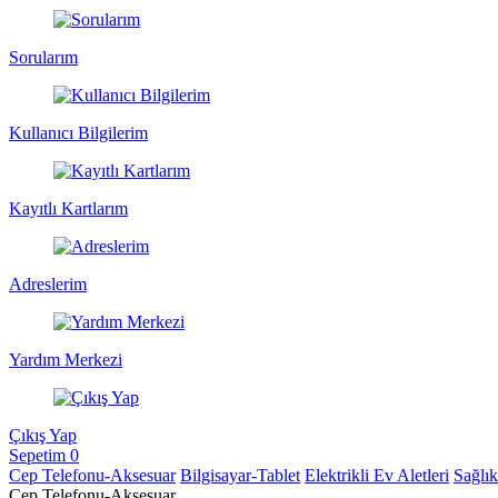
Sorularım
Kullanıcı Bilgilerim
Kayıtlı Kartlarım
Adreslerim
Yardım Merkezi
Çıkış Yap
Sepetim
0
Cep Telefonu-Aksesuar
Bilgisayar-Tablet
Elektrikli Ev Aletleri
Sağlı
Cep Telefonu-Aksesuar