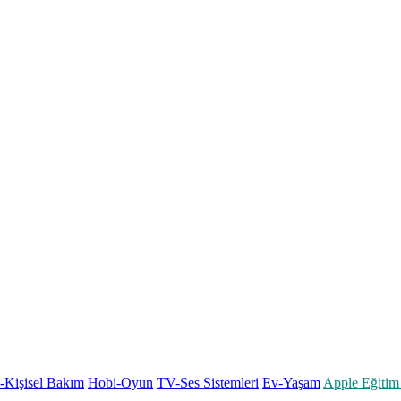
k-Kişisel Bakım
Hobi-Oyun
TV-Ses Sistemleri
Ev-Yaşam
Apple Eğitim