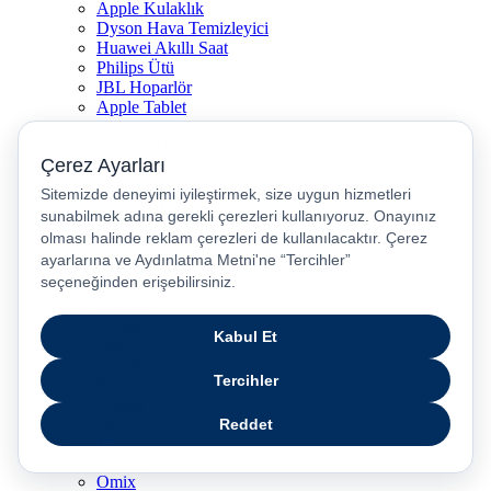
Apple Kulaklık
Dyson Hava Temizleyici
Huawei Akıllı Saat
Philips Ütü
JBL Hoparlör
Apple Tablet
Xiaomi Telefon
Xiaomi Akıllı Saat
Samsung Akıllı Saat
Asus Laptop
Huawei Tablet
Huawei Telefon
Stanley Termos
Markalar
Apple
Samsung
Dyson
Anker
Arzum
Braun
Casper
Huawei
JBL
Lenovo
Omix