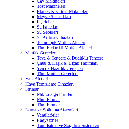
Çay Makineleri
Tost Makineleri
Ekmek Kızartma Makineleri
Meyve Sıkacakları
Pişiriciler
Su Isıtıcıları
Su Sebilleri
Su Arıtma Cihazları
Teknolojik Mutfak Aletleri
Tüm Elektrikli Mutfak Aletleri
Mutfak Gereçleri
Tava & Tencere & Düdüklü Tencere
Çatal & Kaşık & Bıçak Takımları
Yemek Hazırlık Gereçleri
Tüm Mutfak Gereçleri
Yapı Aletleri
Hava Temizleme Cihazları
Fırınlar
Mikrodalga Fırınlar
Mini Fırınlar
Tüm Fırınlar
Isıtma ve Soğutma Sistemleri
Vantilatörler
Radyatörler
Tüm Isıtma ve Soğutma Sistemleri