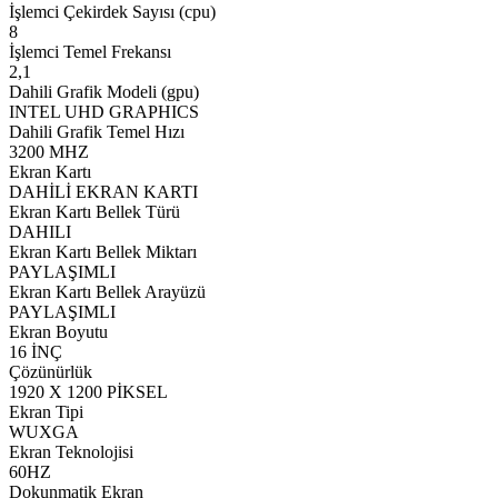
İşlemci Çekirdek Sayısı (cpu)
8
İşlemci Temel Frekansı
2,1
Dahili Grafik Modeli (gpu)
INTEL UHD GRAPHICS
Dahili Grafik Temel Hızı
3200 MHZ
Ekran Kartı
DAHİLİ EKRAN KARTI
Ekran Kartı Bellek Türü
DAHILI
Ekran Kartı Bellek Miktarı
PAYLAŞIMLI
Ekran Kartı Bellek Arayüzü
PAYLAŞIMLI
Ekran Boyutu
16 İNÇ
Çözünürlük
1920 X 1200 PİKSEL
Ekran Tipi
WUXGA
Ekran Teknolojisi
60HZ
Dokunmatik Ekran