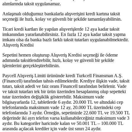
alımlarında taksit uygulanamaz.
Anlaşmalı olduğumuz bankalarla alışverişini kredi kartına taksit
seçeneği ile hızlı, kolay ve güvenli bir şekilde tamamlayabilirsin.
Ticari kredi kartları ile yapılan alışverişlerde 12 aya kadar taksit
imkanından yararlanabilirsiniz. En fazla 12 aya kadar taksit yapma
imkanı olsa da banka bazlı farklı taksit tutarları uygulanabilmektedir.
Alışveriş Kredisi
Sepetini hemen oluşturup Alışveriş Kredisi seçeneği ile ödeme
adımında taksitlendirebilir, hızlı, kolay ve güvenli bir şekilde
işlemlerini gerçekleştirebilirsin.
Paycell Alışveriş Limiti ürününde kredi Turkcell Finansman A.Ş.
(Financell) tarafından tahsis edilmektedir. Krediye ilişkin vade, taksit
tutarı, taksit adedi ve faiz oranı Financell tarafından belirlenir. Vade
ve taksit tutarları tek bir ürün üzerinden hesaplanmış olup sepetteki
tutar üzerinden değişiklik gösterebilir. Maksimum vade
bilgisayarlarda 12, tabletlerde 6 aydır. 20.000 TL ve altındaki cep
telefonlarında maksimum vade 12 ay, 20.000 TL üzerindeki cep
telefonlarında 3 aydır. Örneğin, sepetinizde 22.600 TL ve 19.500 TL
değerinde iki ayrı telefon varsa kullanabileceğiniz maksimum vade 3
aydır. Bu kategoriler haricinde kalan ve 50.001 TL – 100.000 TL
arasında açılacak krediler için vade üst sınırı 24 aydır.