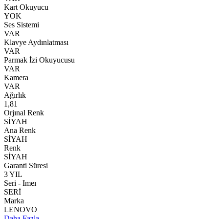
Kart Okuyucu
YOK
Ses Sistemi
VAR
Klavye Aydınlatması
VAR
Parmak İzi Okuyucusu
VAR
Kamera
VAR
Ağırlık
1,81
Orjınal Renk
SİYAH
Ana Renk
SİYAH
Renk
SİYAH
Garanti Süresi
3 YIL
Seri - Imeı
SERİ
Marka
LENOVO
Daha Fazla