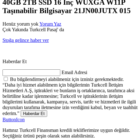
40GB 2TB SSD 16 İnç WUXGA W11P
Taşınabilir Bilgisayar 21JN00JUTX 015
Henüz yorum yok
Yorum Yaz
Çok Yakında Turkcell Pasaj' da
Stoğa gelince haber ver
Haberdar Et
Email Adresi
Bu bilgilendirmeyi alabilmeniz için izniniz gerekmektedir.
“Daha iyi hizmet alabilmem için bilgilerimin Turkcell İletişim
Hizmetleri A.Ş, iştirakleri ve bunların iş ortaklarınca, tarafımca aksi
belirtiline kadar işlenmesine; Turkcell ve iştiraklerinin iletişim
bilgilerimi kullanarak, kampanya, servis, tarife ve hizmetleri ile ilgili
duyuruları tarafıma iletmesine izin verdiğimi kabul, beyan ve taahhüt
ederim.”
Haberdar Et
ButtonIcon
Hattınız Turkcell Finansman kredili tekliflerimize uygun değildir.
Seçtiğiniz ürünü peşin olarak satın alabilirsiniz.