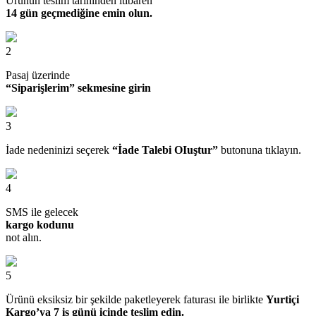
Ürünün teslim tarihinden itibaren
14 gün geçmediğine emin olun.
2
Pasaj üzerinde
“Siparişlerim” sekmesine girin
3
İade nedeninizi seçerek
“İade Talebi OIuştur”
butonuna tıklayın.
4
SMS ile gelecek
kargo kodunu
not alın.
5
Ürünü eksiksiz bir şekilde paketleyerek faturası ile birlikte
Yurtiçi
Kargo’ya 7 iş günü içinde teslim edin.