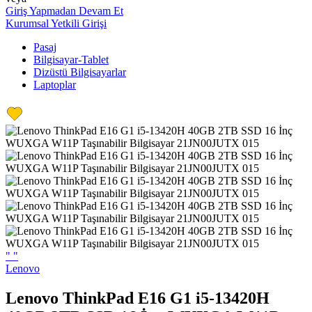
Giriş Yapmadan Devam Et
Kurumsal Yetkili Girişi
Pasaj
Bilgisayar-Tablet
Dizüstü Bilgisayarlar
Laptoplar
"
"
Lenovo
Lenovo ThinkPad E16 G1 i5-13420H