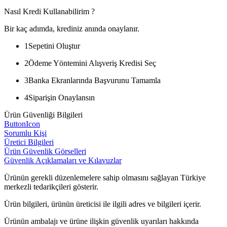
Nasıl Kredi Kullanabilirim ?
Bir kaç adımda, krediniz anında onaylanır.
1
Sepetini Oluştur
2
Ödeme Yöntemini Alışveriş Kredisi Seç
3
Banka Ekranlarında Başvurunu Tamamla
4
Siparişin Onaylansın
Ürün Güvenliği Bilgileri
ButtonIcon
Sorumlu Kişi
Üretici Bilgileri
Ürün Güvenlik Görselleri
Güvenlik Açıklamaları ve Kılavuzlar
Ürünün gerekli düzenlemelere sahip olmasını sağlayan Türkiye
merkezli tedarikçileri gösterir.
Ürün bilgileri, ürünün üreticisi ile ilgili adres ve bilgileri içerir.
Ürünün ambalajı ve ürüne ilişkin güvenlik uyarıları hakkında