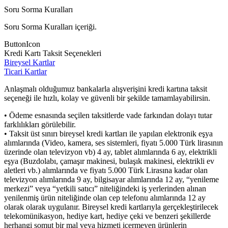
Soru Sorma Kuralları
Soru Sorma Kuralları içeriği.
ButtonIcon
Kredi Kartı Taksit Seçenekleri
Bireysel Kartlar
Ticari Kartlar
Anlaşmalı olduğumuz bankalarla alışverişini kredi kartına taksit
seçeneği ile hızlı, kolay ve güvenli bir şekilde tamamlayabilirsin.
• Ödeme esnasında seçilen taksitlerde vade farkından dolayı tutar
farklılıkları görülebilir.
• Taksit üst sınırı bireysel kredi kartları ile yapılan elektronik eşya
alımlarında (Video, kamera, ses sistemleri, fiyatı 5.000 Türk lirasının
üzerinde olan televizyon vb) 4 ay, tablet alımlarında 6 ay, elektrikli
eşya (Buzdolabı, çamaşır makinesi, bulaşık makinesi, elektrikli ev
aletleri vb.) alımlarında ve fiyatı 5.000 Türk Lirasına kadar olan
televizyon alımlarında 9 ay, bilgisayar alımlarında 12 ay, “yenileme
merkezi” veya “yetkili satıcı” niteliğindeki iş yerlerinden alınan
yenilenmiş ürün niteliğinde olan cep telefonu alımlarında 12 ay
olarak olarak uygulanır. Bireysel kredi kartlarıyla gerçekleştirilecek
telekomünikasyon, hediye kart, hediye çeki ve benzeri şekillerde
herhangi somut bir mal veya hizmeti içermeyen ürünlerin