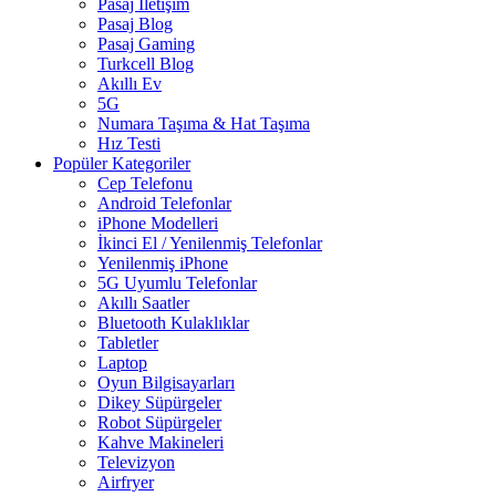
Pasaj İletişim
Pasaj Blog
Pasaj Gaming
Turkcell Blog
Akıllı Ev
5G
Numara Taşıma & Hat Taşıma
Hız Testi
Popüler Kategoriler
Cep Telefonu
Android Telefonlar
iPhone Modelleri
İkinci El / Yenilenmiş Telefonlar
Yenilenmiş iPhone
5G Uyumlu Telefonlar
Akıllı Saatler
Bluetooth Kulaklıklar
Tabletler
Laptop
Oyun Bilgisayarları
Dikey Süpürgeler
Robot Süpürgeler
Kahve Makineleri
Televizyon
Airfryer