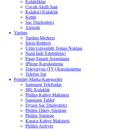
Kulaklıklar
Çocuk Akıllı Saat
Kulakiçi Kulaklık
Kettle
Saç Düzleştirici
Airpods
Yardım
Yardım Merkezi
İşlem Rehberi
Ürün Güvenliği Temas Noktası
Nasıl İade Edebilirim?
Pasaj Sipariş Sorgulama
iPhone Karşılaştırma
Televizyon (TV) Karşılaştırma
Telefon Sat
Popüler Marka Kategoriler
Samsung Telefonlar
JBL Kulaklık
Philips Kahve Makinesi
Samsung Tablet
Dyson Saç Düzleştirici
Philips Dikey Süpürge
Philips Süpürge
Karaca Kahve Makinesi
Philips Airfryer