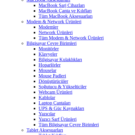
MacBook Şarj Cihazları
MacBook Çanta ve Kılıfları
Tüm MacBook Aksesuarları
Modem & Network Ürünleri
Modemler
Network Ürünleri
Tüm Modem & Network Ürünleri
Bilgisayar Çevre Birimleri
Monitörler
Klavyeler
BiIgisayar Kulaklıkları
Hoparlörler
Mouselar
Mouse Padleri
Dönüştürücüler
Soğutucu & Yükselticiler
Webcam Ürünleri
Kablolar
Laptop Çantaları
UPS & Güç Kaynakları
Yazıcılar
Yazıcı Sarf Ürünleri
Tüm Bilgisayar Çevre Birimleri
Tablet Aksesuarları