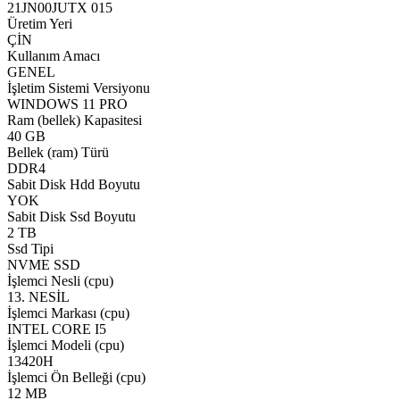
21JN00JUTX 015
Üretim Yeri
ÇİN
Kullanım Amacı
GENEL
İşletim Sistemi Versiyonu
WINDOWS 11 PRO
Ram (bellek) Kapasitesi
40 GB
Bellek (ram) Türü
DDR4
Sabit Disk Hdd Boyutu
YOK
Sabit Disk Ssd Boyutu
2 TB
Ssd Tipi
NVME SSD
İşlemci Nesli (cpu)
13. NESİL
İşlemci Markası (cpu)
INTEL CORE I5
İşlemci Modeli (cpu)
13420H
İşlemci Ön Belleği (cpu)
12 MB