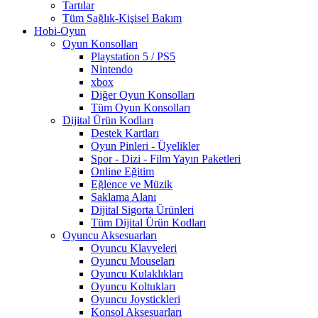
Tartılar
Tüm Sağlık-Kişisel Bakım
Hobi-Oyun
Oyun Konsolları
Playstation 5 / PS5
Nintendo
xbox
Diğer Oyun Konsolları
Tüm Oyun Konsolları
Dijital Ürün Kodları
Destek Kartları
Oyun Pinleri - Üyelikler
Spor - Dizi - Film Yayın Paketleri
Online Eğitim
Eğlence ve Müzik
Saklama Alanı
Dijital Sigorta Ürünleri
Tüm Dijital Ürün Kodları
Oyuncu Aksesuarları
Oyuncu Klavyeleri
Oyuncu Mouseları
Oyuncu Kulaklıkları
Oyuncu Koltukları
Oyuncu Joystickleri
Konsol Aksesuarları