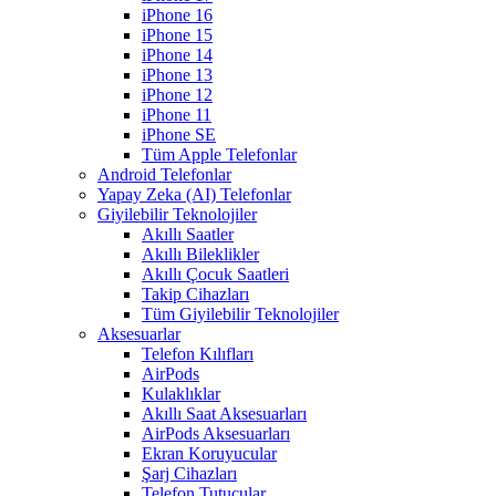
iPhone 16
iPhone 15
iPhone 14
iPhone 13
iPhone 12
iPhone 11
iPhone SE
Tüm Apple Telefonlar
Android Telefonlar
Yapay Zeka (AI) Telefonlar
Giyilebilir Teknolojiler
Akıllı Saatler
Akıllı Bileklikler
Akıllı Çocuk Saatleri
Takip Cihazları
Tüm Giyilebilir Teknolojiler
Aksesuarlar
Telefon Kılıfları
AirPods
Kulaklıklar
Akıllı Saat Aksesuarları
AirPods Aksesuarları
Ekran Koruyucular
Şarj Cihazları
Telefon Tutucular