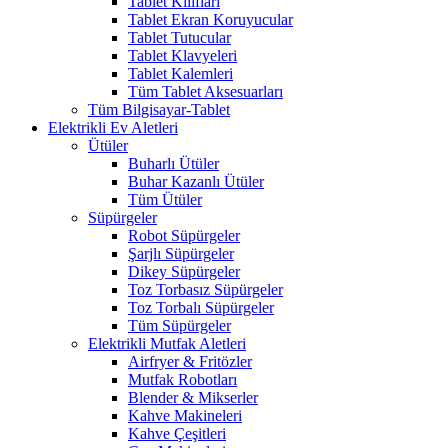
Tablet Kılıfları
Tablet Ekran Koruyucular
Tablet Tutucular
Tablet Klavyeleri
Tablet Kalemleri
Tüm Tablet Aksesuarları
Tüm Bilgisayar-Tablet
Elektrikli Ev Aletleri
Ütüler
Buharlı Ütüler
Buhar Kazanlı Ütüler
Tüm Ütüler
Süpürgeler
Robot Süpürgeler
Şarjlı Süpürgeler
Dikey Süpürgeler
Toz Torbasız Süpürgeler
Toz Torbalı Süpürgeler
Tüm Süpürgeler
Elektrikli Mutfak Aletleri
Airfryer & Fritözler
Mutfak Robotları
Blender & Mikserler
Kahve Makineleri
Kahve Çeşitleri