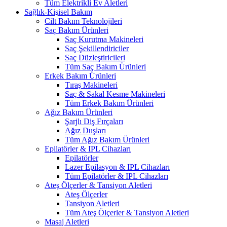
Tüm Elektrikli Ev Aletleri
Sağlık-Kişisel Bakım
Cilt Bakım Teknolojileri
Saç Bakım Ürünleri
Saç Kurutma Makineleri
Saç Şekillendiriciler
Saç Düzleştiricileri
Tüm Saç Bakım Ürünleri
Erkek Bakım Ürünleri
Tıraş Makineleri
Saç & Sakal Kesme Makineleri
Tüm Erkek Bakım Ürünleri
Ağız Bakım Ürünleri
Şarjlı Diş Fırçaları
Ağız Duşları
Tüm Ağız Bakım Ürünleri
Epilatörler & IPL Cihazları
Epilatörler
Lazer Epilasyon & IPL Cihazları
Tüm Epilatörler & IPL Cihazları
Ateş Ölçerler & Tansiyon Aletleri
Ateş Ölçerler
Tansiyon Aletleri
Tüm Ateş Ölçerler & Tansiyon Aletleri
Masaj Aletleri