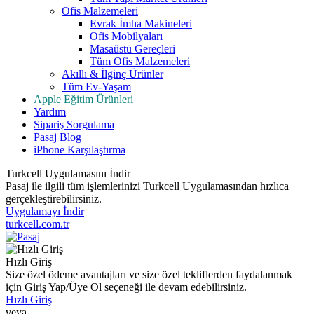
Ofis Malzemeleri
Evrak İmha Makineleri
Ofis Mobilyaları
Masaüstü Gereçleri
Tüm Ofis Malzemeleri
Akıllı & İlginç Ürünler
Tüm Ev-Yaşam
Apple Eğitim Ürünleri
Yardım
Sipariş Sorgulama
Pasaj Blog
iPhone Karşılaştırma
Turkcell Uygulamasını İndir
Pasaj ile ilgili tüm işlemlerinizi Turkcell Uygulamasından hızlıca
gerçekleştirebilirsiniz.
Uygulamayı İndir
turkcell.com.tr
Hızlı Giriş
Size özel ödeme avantajları ve size özel tekliflerden faydalanmak
için Giriş Yap/Üye Ol seçeneği ile devam edebilirsiniz.
Hızlı Giriş
veya