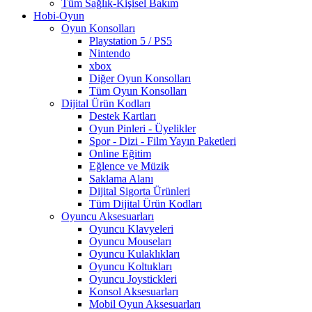
Tüm Sağlık-Kişisel Bakım
Hobi-Oyun
Oyun Konsolları
Playstation 5 / PS5
Nintendo
xbox
Diğer Oyun Konsolları
Tüm Oyun Konsolları
Dijital Ürün Kodları
Destek Kartları
Oyun Pinleri - Üyelikler
Spor - Dizi - Film Yayın Paketleri
Online Eğitim
Eğlence ve Müzik
Saklama Alanı
Dijital Sigorta Ürünleri
Tüm Dijital Ürün Kodları
Oyuncu Aksesuarları
Oyuncu Klavyeleri
Oyuncu Mouseları
Oyuncu Kulaklıkları
Oyuncu Koltukları
Oyuncu Joystickleri
Konsol Aksesuarları
Mobil Oyun Aksesuarları