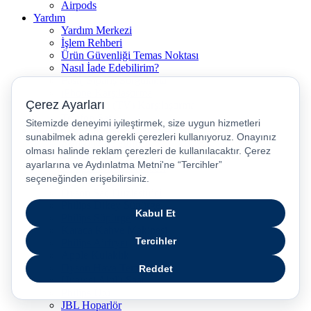
Airpods
Yardım
Yardım Merkezi
İşlem Rehberi
Ürün Güvenliği Temas Noktası
Nasıl İade Edebilirim?
Pasaj Sipariş Sorgulama
iPhone Karşılaştırma
Televizyon (TV) Karşılaştırma
Telefon Sat
Popüler Marka Kategoriler
Samsung Telefonlar
JBL Kulaklık
Philips Kahve Makinesi
Samsung Tablet
Dyson Saç Düzleştirici
Philips Dikey Süpürge
Philips Süpürge
Karaca Kahve Makinesi
Philips Airfryer
Apple Kulaklık
Dyson Hava Temizleyici
Huawei Akıllı Saat
Philips Ütü
JBL Hoparlör