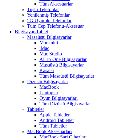
Tüm Aksesuarlar
Tuşlu Telefonlar
Yenilenmiş Telefonlar
5G Uyumlu Telefonlar
Tüm Cep Telefonu-Aksesuar
Bilgisayar-Tablet
Masaüstü Bilgisayarlar
Mac mini
iMac
Mac Studio
All-in-One Bilgisayarlar
Masaüstü Bilgisayarlar
Kasalar
Tüm Masaüstü Bilgisayarlar
Dizüstü Bilgisayarlar
MacBook
Laptoplar
Oyun Bilgisayarları
Tüm Dizüstü Bilgisayarlar
Tabletler
Apple Tabletler
Android Tabletler
Tüm Tabletler
MacBook Aksesuarları
MacBook Şarj Cihazları