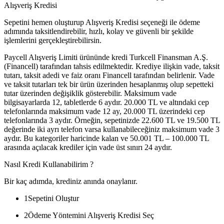
Alışveriş Kredisi
Sepetini hemen oluşturup Alışveriş Kredisi seçeneği ile ödeme
adımında taksitlendirebilir, hızlı, kolay ve güvenli bir şekilde
işlemlerini gerçekleştirebilirsin.
Paycell Alışveriş Limiti ürününde kredi Turkcell Finansman A.Ş.
(Financell) tarafından tahsis edilmektedir. Krediye ilişkin vade, taksit
tutarı, taksit adedi ve faiz oranı Financell tarafından belirlenir. Vade
ve taksit tutarları tek bir ürün üzerinden hesaplanmış olup sepetteki
tutar üzerinden değişiklik gösterebilir. Maksimum vade
bilgisayarlarda 12, tabletlerde 6 aydır. 20.000 TL ve altındaki cep
telefonlarında maksimum vade 12 ay, 20.000 TL üzerindeki cep
telefonlarında 3 aydır. Örneğin, sepetinizde 22.600 TL ve 19.500 TL
değerinde iki ayrı telefon varsa kullanabileceğiniz maksimum vade 3
aydır. Bu kategoriler haricinde kalan ve 50.001 TL – 100.000 TL
arasında açılacak krediler için vade üst sınırı 24 aydır.
Nasıl Kredi Kullanabilirim ?
Bir kaç adımda, krediniz anında onaylanır.
1
Sepetini Oluştur
2
Ödeme Yöntemini Alışveriş Kredisi Seç