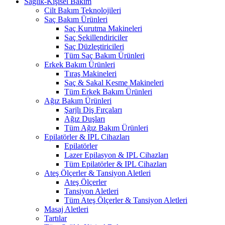
Sağlık-Kişisel Bakım
Cilt Bakım Teknolojileri
Saç Bakım Ürünleri
Saç Kurutma Makineleri
Saç Şekillendiriciler
Saç Düzleştiricileri
Tüm Saç Bakım Ürünleri
Erkek Bakım Ürünleri
Tıraş Makineleri
Saç & Sakal Kesme Makineleri
Tüm Erkek Bakım Ürünleri
Ağız Bakım Ürünleri
Şarjlı Diş Fırçaları
Ağız Duşları
Tüm Ağız Bakım Ürünleri
Epilatörler & IPL Cihazları
Epilatörler
Lazer Epilasyon & IPL Cihazları
Tüm Epilatörler & IPL Cihazları
Ateş Ölçerler & Tansiyon Aletleri
Ateş Ölçerler
Tansiyon Aletleri
Tüm Ateş Ölçerler & Tansiyon Aletleri
Masaj Aletleri
Tartılar