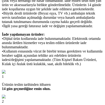
çizik veya herhangi bir hasar olmamalıdır. İade edilen ürün tüm yan
ürün ve aksesuarlarıyla birlikte gönderilmelidir. Ürünlerin 14 günde
iade koşullarına uygun bir şekilde iade edilmesi gerekmektedir.
•Büyük desili ürünlerde (Beyaz eşya, TV vb.) ambalajın teknik
servis tarafından açılmadığı durumlar veya hasarlı ambalajlarda
tutanak tutulmaması durumunda cayma hakkı geçerli değildir.
•İlgili yasa gereği faturasız iade ve değişim yapılamamaktadır.
İade yapılamayan ürünler:
•Dijital ürün kodlarında iade bulunmamaktadır. Elektronik ortamda
anında iletilen hizmetler veya teslim edilen ürünlerde iade
bulunmamaktadır.
•Kullanım esnasında vücut ile birebir temas gerektiren ve kullanımla
beraber sağlık açısından tehlike arz edebilen ürünlerin
iadesi/değişimi yapılamamaktadır. (Tüm Kişisel Bakım Ürünleri,
Kulak içi /kulak üstü kulaklık, saat, akıllı bileklik vb.)
1
Ürünün teslim tarihinden itibaren
14 gün geçmediğine emin olun.
2