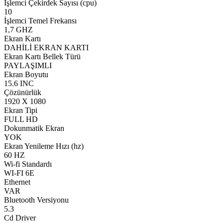
İşlemci Çekirdek Sayısı (cpu)
10
İşlemci Temel Frekansı
1,7 GHZ
Ekran Kartı
DAHİLİ EKRAN KARTI
Ekran Kartı Bellek Türü
PAYLAŞIMLI
Ekran Boyutu
15.6 INC
Çözünürlük
1920 X 1080
Ekran Tipi
FULL HD
Dokunmatik Ekran
YOK
Ekran Yenileme Hızı (hz)
60 HZ
Wi-fi Standardı
WI-FI 6E
Ethernet
VAR
Bluetooth Versiyonu
5.3
Cd Driver