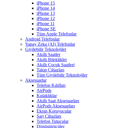
iPhone 15
iPhone 14
iPhone 13
iPhone 12
iPhone 11
iPhone SE
Tüm Apple Telefonlar
Android Telefonlar
Yapay Zeka (AI) Telefonlar
Giyilebilir Teknolojiler
Akıllı Saatler
Akıllı Bileklikler
Akıllı Çocuk Saatleri
Takip Cihazları
Tüm Giyilebilir Teknolojiler
Aksesuarlar
Telefon Kılıfları
AirPods
Kulaklıklar
Akıllı Saat Aksesuarları
AirPods Aksesuarları
Ekran Koruyucular
Şarj Cihazları
Telefon Tutucular
Dönüştürücüler