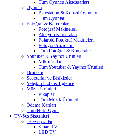
Tüm Oyuncu Aksesuarları
Oyunlar
Playstation & Konsol Oyunları
Tüm Oyunlar
Fotoğraf & Kameralar
Fotoğraf Makineleri
Aksiyon Kameraları
Polaroid Fotoğraf Makineleri
Fotoğraf Yazıcıları
Tüm Fotoğraf & Kameralar
Youtuber & Yayıncı Ürünleri
Mikrofonlar
Tüm Youtuber & Yayıncı Ürünleri
Dronelar
Scooterlar ve Bisikletler
Yetişkin Hobi & Eğlence
Müzik Ürünleri
Pikaplar
Tüm Müzik Ürünleri
Ödeme Kartları
Tüm Hobi-Oyun
TV-Ses Sistemleri
Televizyonlar
Smart TV
LED TV