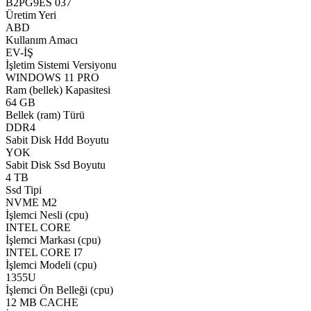
B2PG9ES 037
Üretim Yeri
ABD
Kullanım Amacı
EV-İŞ
İşletim Sistemi Versiyonu
WINDOWS 11 PRO
Ram (bellek) Kapasitesi
64 GB
Bellek (ram) Türü
DDR4
Sabit Disk Hdd Boyutu
YOK
Sabit Disk Ssd Boyutu
4 TB
Ssd Tipi
NVME M2
İşlemci Nesli (cpu)
INTEL CORE
İşlemci Markası (cpu)
INTEL CORE I7
İşlemci Modeli (cpu)
1355U
İşlemci Ön Belleği (cpu)
12 MB CACHE