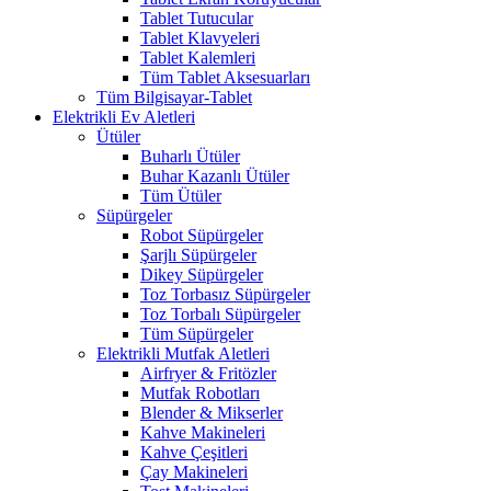
Tablet Tutucular
Tablet Klavyeleri
Tablet Kalemleri
Tüm Tablet Aksesuarları
Tüm Bilgisayar-Tablet
Elektrikli Ev Aletleri
Ütüler
Buharlı Ütüler
Buhar Kazanlı Ütüler
Tüm Ütüler
Süpürgeler
Robot Süpürgeler
Şarjlı Süpürgeler
Dikey Süpürgeler
Toz Torbasız Süpürgeler
Toz Torbalı Süpürgeler
Tüm Süpürgeler
Elektrikli Mutfak Aletleri
Airfryer & Fritözler
Mutfak Robotları
Blender & Mikserler
Kahve Makineleri
Kahve Çeşitleri
Çay Makineleri