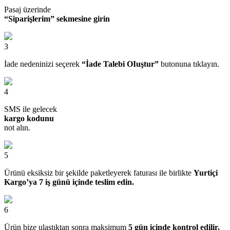
Pasaj üzerinde
“Siparişlerim” sekmesine girin
3
İade nedeninizi seçerek
“İade Talebi OIuştur”
butonuna tıklayın.
4
SMS ile gelecek
kargo kodunu
not alın.
5
Ürünü eksiksiz bir şekilde paketleyerek faturası ile birlikte
Yurtiçi
Kargo’ya 7 iş günü içinde teslim edin.
6
Ürün bize ulaştıktan sonra maksimum
5 gün içinde kontrol edilir,