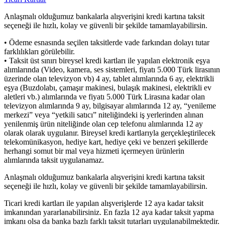
Anlaşmalı olduğumuz bankalarla alışverişini kredi kartına taksit
seçeneği ile hızlı, kolay ve güvenli bir şekilde tamamlayabilirsin.
• Ödeme esnasında seçilen taksitlerde vade farkından dolayı tutar
farklılıkları görülebilir.
• Taksit üst sınırı bireysel kredi kartları ile yapılan elektronik eşya
alımlarında (Video, kamera, ses sistemleri, fiyatı 5.000 Türk lirasının
üzerinde olan televizyon vb) 4 ay, tablet alımlarında 6 ay, elektrikli
eşya (Buzdolabı, çamaşır makinesi, bulaşık makinesi, elektrikli ev
aletleri vb.) alımlarında ve fiyatı 5.000 Türk Lirasına kadar olan
televizyon alımlarında 9 ay, bilgisayar alımlarında 12 ay, “yenileme
merkezi” veya “yetkili satıcı” niteliğindeki iş yerlerinden alınan
yenilenmiş ürün niteliğinde olan cep telefonu alımlarında 12 ay
olarak olarak uygulanır. Bireysel kredi kartlarıyla gerçekleştirilecek
telekomünikasyon, hediye kart, hediye çeki ve benzeri şekillerde
herhangi somut bir mal veya hizmeti içermeyen ürünlerin
alımlarında taksit uygulanamaz.
Anlaşmalı olduğumuz bankalarla alışverişini kredi kartına taksit
seçeneği ile hızlı, kolay ve güvenli bir şekilde tamamlayabilirsin.
Ticari kredi kartları ile yapılan alışverişlerde 12 aya kadar taksit
imkanından yararlanabilirsiniz. En fazla 12 aya kadar taksit yapma
imkanı olsa da banka bazlı farklı taksit tutarları uygulanabilmektedir.