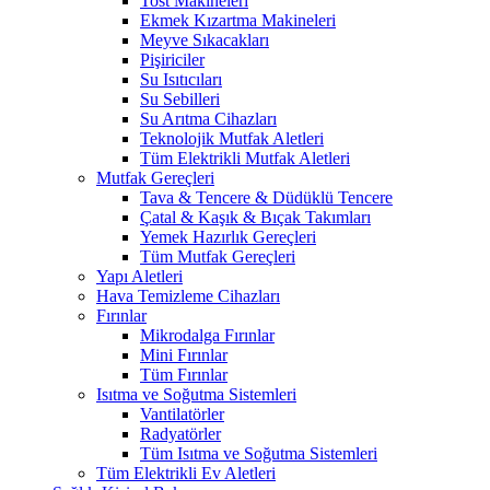
Tost Makineleri
Ekmek Kızartma Makineleri
Meyve Sıkacakları
Pişiriciler
Su Isıtıcıları
Su Sebilleri
Su Arıtma Cihazları
Teknolojik Mutfak Aletleri
Tüm Elektrikli Mutfak Aletleri
Mutfak Gereçleri
Tava & Tencere & Düdüklü Tencere
Çatal & Kaşık & Bıçak Takımları
Yemek Hazırlık Gereçleri
Tüm Mutfak Gereçleri
Yapı Aletleri
Hava Temizleme Cihazları
Fırınlar
Mikrodalga Fırınlar
Mini Fırınlar
Tüm Fırınlar
Isıtma ve Soğutma Sistemleri
Vantilatörler
Radyatörler
Tüm Isıtma ve Soğutma Sistemleri
Tüm Elektrikli Ev Aletleri