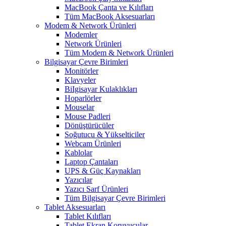
MacBook Çanta ve Kılıfları
Tüm MacBook Aksesuarları
Modem & Network Ürünleri
Modemler
Network Ürünleri
Tüm Modem & Network Ürünleri
Bilgisayar Çevre Birimleri
Monitörler
Klavyeler
BiIgisayar Kulaklıkları
Hoparlörler
Mouselar
Mouse Padleri
Dönüştürücüler
Soğutucu & Yükselticiler
Webcam Ürünleri
Kablolar
Laptop Çantaları
UPS & Güç Kaynakları
Yazıcılar
Yazıcı Sarf Ürünleri
Tüm Bilgisayar Çevre Birimleri
Tablet Aksesuarları
Tablet Kılıfları
Tablet Ekran Koruyucular