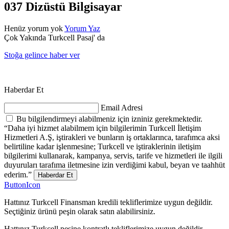
037 Dizüstü Bilgisayar
Henüz yorum yok
Yorum Yaz
Çok Yakında Turkcell Pasaj' da
Stoğa gelince haber ver
Haberdar Et
Email Adresi
Bu bilgilendirmeyi alabilmeniz için izniniz gerekmektedir.
“Daha iyi hizmet alabilmem için bilgilerimin Turkcell İletişim
Hizmetleri A.Ş, iştirakleri ve bunların iş ortaklarınca, tarafımca aksi
belirtiline kadar işlenmesine; Turkcell ve iştiraklerinin iletişim
bilgilerimi kullanarak, kampanya, servis, tarife ve hizmetleri ile ilgili
duyuruları tarafıma iletmesine izin verdiğimi kabul, beyan ve taahhüt
ederim.”
Haberdar Et
ButtonIcon
Hattınız Turkcell Finansman kredili tekliflerimize uygun değildir.
Seçtiğiniz ürünü peşin olarak satın alabilirsiniz.
Hattınız Turkcell peşine kontratlı tekliflerimize uygun değildir.