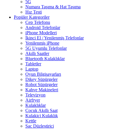
5G
Numara Taşıma & Hat Taşıma
Hız Testi
Popüler Kategoriler
Cep Telefonu
Android Telefonlar
iPhone Modelleri
İkinci El / Yenilenmiş Telefonlar
Yenilenmiş iPhone
5G Uyumlu Telefonlar
Akıllı Saatler
Bluetooth Kulaklıklar
Tabletler
Laptop
Oyun Bilgisayarları
Dikey Süpürgeler
Robot Süpürgeler
Kahve Makineleri
Televizyon
Airfryer
Kulaklıklar
Çocuk Akıllı Saat
Kulakiçi Kulaklık
Kettle
Saç Düzleştirici