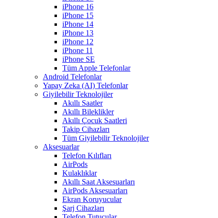
iPhone 16
iPhone 15
iPhone 14
iPhone 13
iPhone 12
iPhone 11
iPhone SE
Tüm Apple Telefonlar
Android Telefonlar
Yapay Zeka (AI) Telefonlar
Giyilebilir Teknolojiler
Akıllı Saatler
Akıllı Bileklikler
Akıllı Çocuk Saatleri
Takip Cihazları
Tüm Giyilebilir Teknolojiler
Aksesuarlar
Telefon Kılıfları
AirPods
Kulaklıklar
Akıllı Saat Aksesuarları
AirPods Aksesuarları
Ekran Koruyucular
Şarj Cihazları
Telefon Tutucular