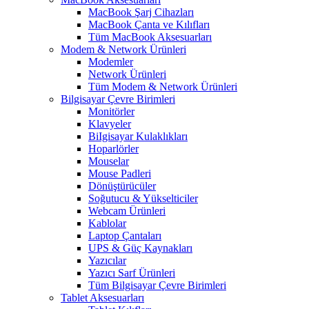
MacBook Şarj Cihazları
MacBook Çanta ve Kılıfları
Tüm MacBook Aksesuarları
Modem & Network Ürünleri
Modemler
Network Ürünleri
Tüm Modem & Network Ürünleri
Bilgisayar Çevre Birimleri
Monitörler
Klavyeler
BiIgisayar Kulaklıkları
Hoparlörler
Mouselar
Mouse Padleri
Dönüştürücüler
Soğutucu & Yükselticiler
Webcam Ürünleri
Kablolar
Laptop Çantaları
UPS & Güç Kaynakları
Yazıcılar
Yazıcı Sarf Ürünleri
Tüm Bilgisayar Çevre Birimleri
Tablet Aksesuarları