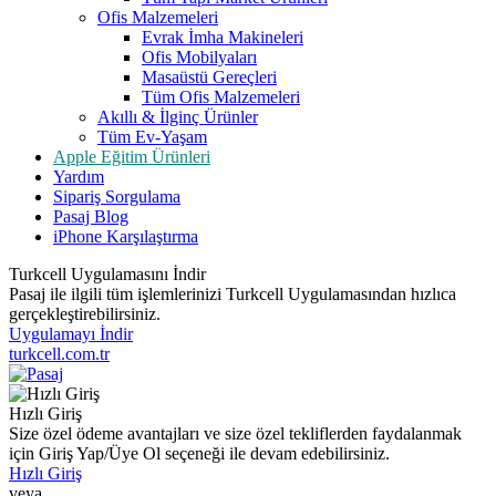
Ofis Malzemeleri
Evrak İmha Makineleri
Ofis Mobilyaları
Masaüstü Gereçleri
Tüm Ofis Malzemeleri
Akıllı & İlginç Ürünler
Tüm Ev-Yaşam
Apple Eğitim Ürünleri
Yardım
Sipariş Sorgulama
Pasaj Blog
iPhone Karşılaştırma
Turkcell Uygulamasını İndir
Pasaj ile ilgili tüm işlemlerinizi Turkcell Uygulamasından hızlıca
gerçekleştirebilirsiniz.
Uygulamayı İndir
turkcell.com.tr
Hızlı Giriş
Size özel ödeme avantajları ve size özel tekliflerden faydalanmak
için Giriş Yap/Üye Ol seçeneği ile devam edebilirsiniz.
Hızlı Giriş
veya