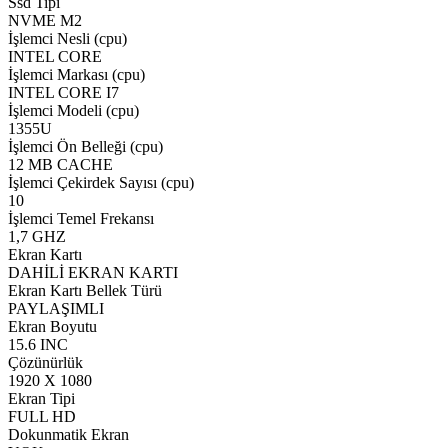
Ssd Tipi
NVME M2
İşlemci Nesli (cpu)
INTEL CORE
İşlemci Markası (cpu)
INTEL CORE I7
İşlemci Modeli (cpu)
1355U
İşlemci Ön Belleği (cpu)
12 MB CACHE
İşlemci Çekirdek Sayısı (cpu)
10
İşlemci Temel Frekansı
1,7 GHZ
Ekran Kartı
DAHİLİ EKRAN KARTI
Ekran Kartı Bellek Türü
PAYLAŞIMLI
Ekran Boyutu
15.6 INC
Çözünürlük
1920 X 1080
Ekran Tipi
FULL HD
Dokunmatik Ekran