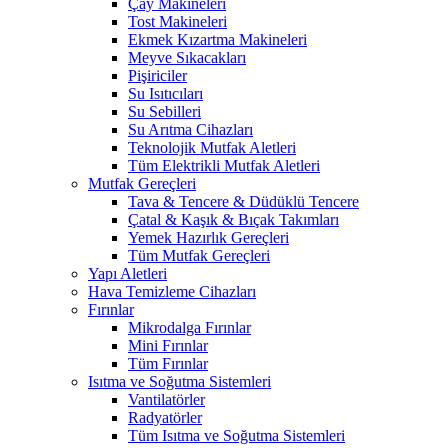
Çay Makineleri
Tost Makineleri
Ekmek Kızartma Makineleri
Meyve Sıkacakları
Pişiriciler
Su Isıtıcıları
Su Sebilleri
Su Arıtma Cihazları
Teknolojik Mutfak Aletleri
Tüm Elektrikli Mutfak Aletleri
Mutfak Gereçleri
Tava & Tencere & Düdüklü Tencere
Çatal & Kaşık & Bıçak Takımları
Yemek Hazırlık Gereçleri
Tüm Mutfak Gereçleri
Yapı Aletleri
Hava Temizleme Cihazları
Fırınlar
Mikrodalga Fırınlar
Mini Fırınlar
Tüm Fırınlar
Isıtma ve Soğutma Sistemleri
Vantilatörler
Radyatörler
Tüm Isıtma ve Soğutma Sistemleri