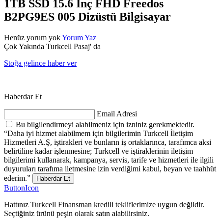
1TB SSD 15.6 İnç FHD Freedos
B2PG9ES 005 Dizüstü Bilgisayar
Henüz yorum yok
Yorum Yaz
Çok Yakında Turkcell Pasaj' da
Stoğa gelince haber ver
Haberdar Et
Email Adresi
Bu bilgilendirmeyi alabilmeniz için izniniz gerekmektedir.
“Daha iyi hizmet alabilmem için bilgilerimin Turkcell İletişim
Hizmetleri A.Ş, iştirakleri ve bunların iş ortaklarınca, tarafımca aksi
belirtiline kadar işlenmesine; Turkcell ve iştiraklerinin iletişim
bilgilerimi kullanarak, kampanya, servis, tarife ve hizmetleri ile ilgili
duyuruları tarafıma iletmesine izin verdiğimi kabul, beyan ve taahhüt
ederim.”
Haberdar Et
ButtonIcon
Hattınız Turkcell Finansman kredili tekliflerimize uygun değildir.
Seçtiğiniz ürünü peşin olarak satın alabilirsiniz.