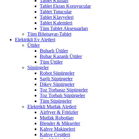
Tablet Kılıfları
Tablet Ekran Koruyucular
Tablet Tutucular
Tablet Klavyeleri
Tablet Kalemleri
Tüm Tablet Aksesuarları
Tüm Bilgisayar-Tablet
Elektrikli Ev Aletleri
Ütüler
Buharlı Ütüler
Buhar Kazanlı Ütüler
Tüm Ütüler
Süpürgeler
Robot Süpürgeler
Şarjlı Süpürgeler
Dikey Süpürgeler
Toz Torbasız Süpürgeler
Toz Torbalı Süpürgeler
Tüm Süpürgeler
Elektrikli Mutfak Aletleri
Airfryer & Fritözler
Mutfak Robotları
Blender & Mikserler
Kahve Makineleri
Kahve Çeşitleri