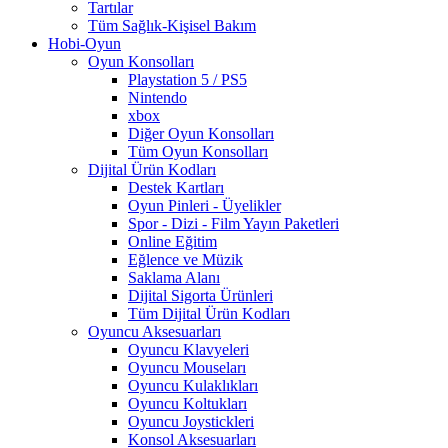
Tartılar
Tüm Sağlık-Kişisel Bakım
Hobi-Oyun
Oyun Konsolları
Playstation 5 / PS5
Nintendo
xbox
Diğer Oyun Konsolları
Tüm Oyun Konsolları
Dijital Ürün Kodları
Destek Kartları
Oyun Pinleri - Üyelikler
Spor - Dizi - Film Yayın Paketleri
Online Eğitim
Eğlence ve Müzik
Saklama Alanı
Dijital Sigorta Ürünleri
Tüm Dijital Ürün Kodları
Oyuncu Aksesuarları
Oyuncu Klavyeleri
Oyuncu Mouseları
Oyuncu Kulaklıkları
Oyuncu Koltukları
Oyuncu Joystickleri
Konsol Aksesuarları