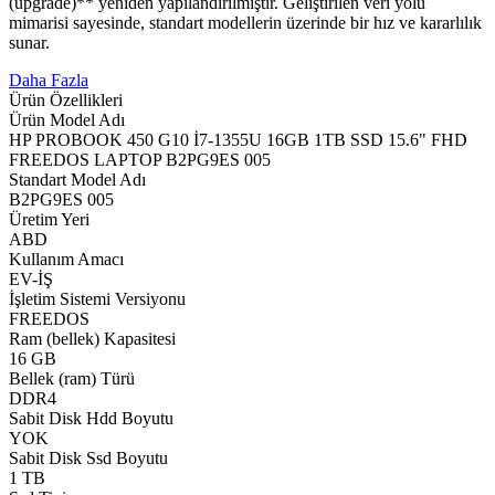
(upgrade)** yeniden yapılandırılmıştır. Geliştirilen veri yolu
mimarisi sayesinde, standart modellerin üzerinde bir hız ve kararlılık
sunar.
Daha Fazla
Ürün Özellikleri
Ürün Model Adı
HP PROBOOK 450 G10 İ7-1355U 16GB 1TB SSD 15.6" FHD
FREEDOS LAPTOP B2PG9ES 005
Standart Model Adı
B2PG9ES 005
Üretim Yeri
ABD
Kullanım Amacı
EV-İŞ
İşletim Sistemi Versiyonu
FREEDOS
Ram (bellek) Kapasitesi
16 GB
Bellek (ram) Türü
DDR4
Sabit Disk Hdd Boyutu
YOK
Sabit Disk Ssd Boyutu
1 TB