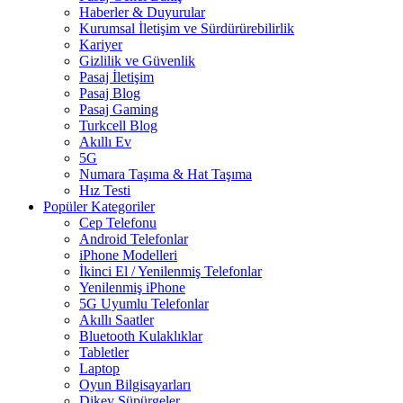
Haberler & Duyurular
Kurumsal İletişim ve Sürdürürebilirlik
Kariyer
Gizlilik ve Güvenlik
Pasaj İletişim
Pasaj Blog
Pasaj Gaming
Turkcell Blog
Akıllı Ev
5G
Numara Taşıma & Hat Taşıma
Hız Testi
Popüler Kategoriler
Cep Telefonu
Android Telefonlar
iPhone Modelleri
İkinci El / Yenilenmiş Telefonlar
Yenilenmiş iPhone
5G Uyumlu Telefonlar
Akıllı Saatler
Bluetooth Kulaklıklar
Tabletler
Laptop
Oyun Bilgisayarları
Dikey Süpürgeler