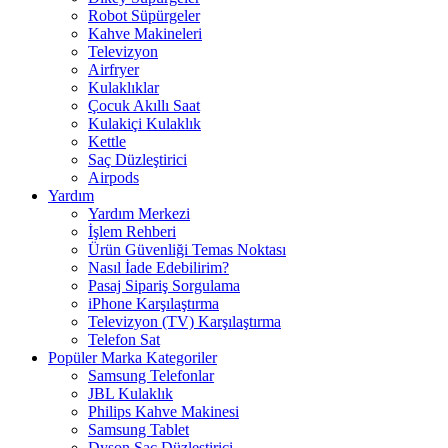
Robot Süpürgeler
Kahve Makineleri
Televizyon
Airfryer
Kulaklıklar
Çocuk Akıllı Saat
Kulakiçi Kulaklık
Kettle
Saç Düzleştirici
Airpods
Yardım
Yardım Merkezi
İşlem Rehberi
Ürün Güvenliği Temas Noktası
Nasıl İade Edebilirim?
Pasaj Sipariş Sorgulama
iPhone Karşılaştırma
Televizyon (TV) Karşılaştırma
Telefon Sat
Popüler Marka Kategoriler
Samsung Telefonlar
JBL Kulaklık
Philips Kahve Makinesi
Samsung Tablet
Dyson Saç Düzleştirici