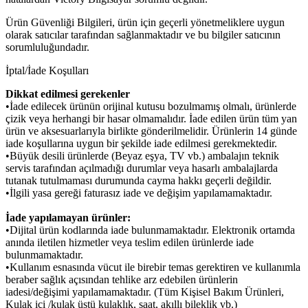
Ürün Güvenliği Bilgileri, ürün için geçerli yönetmeliklere uygun
olarak satıcılar tarafından sağlanmaktadır ve bu bilgiler satıcının
sorumluluğundadır.
İptal/İade Koşulları
Dikkat edilmesi gerekenler
•İade edilecek ürünün orijinal kutusu bozulmamış olmalı, ürünlerde
çizik veya herhangi bir hasar olmamalıdır. İade edilen ürün tüm yan
ürün ve aksesuarlarıyla birlikte gönderilmelidir. Ürünlerin 14 günde
iade koşullarına uygun bir şekilde iade edilmesi gerekmektedir.
•Büyük desili ürünlerde (Beyaz eşya, TV vb.) ambalajın teknik
servis tarafından açılmadığı durumlar veya hasarlı ambalajlarda
tutanak tutulmaması durumunda cayma hakkı geçerli değildir.
•İlgili yasa gereği faturasız iade ve değişim yapılamamaktadır.
İade yapılamayan ürünler:
•Dijital ürün kodlarında iade bulunmamaktadır. Elektronik ortamda
anında iletilen hizmetler veya teslim edilen ürünlerde iade
bulunmamaktadır.
•Kullanım esnasında vücut ile birebir temas gerektiren ve kullanımla
beraber sağlık açısından tehlike arz edebilen ürünlerin
iadesi/değişimi yapılamamaktadır. (Tüm Kişisel Bakım Ürünleri,
Kulak içi /kulak üstü kulaklık, saat, akıllı bileklik vb.)