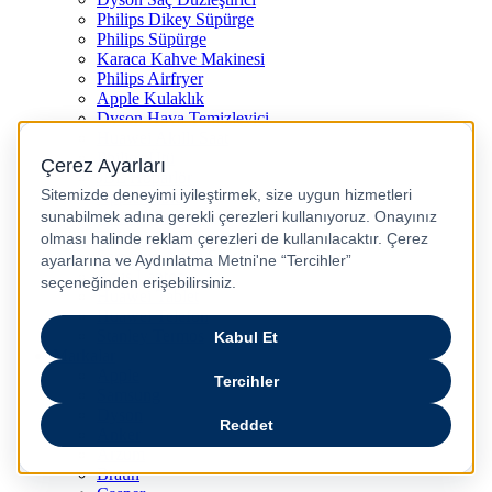
Philips Dikey Süpürge
Philips Süpürge
Karaca Kahve Makinesi
Philips Airfryer
Apple Kulaklık
Dyson Hava Temizleyici
Huawei Akıllı Saat
Philips Ütü
JBL Hoparlör
Apple Tablet
Xiaomi Telefon
Xiaomi Akıllı Saat
Samsung Akıllı Saat
Asus Laptop
Huawei Tablet
Huawei Telefon
Stanley Termos
Markalar
Apple
Samsung
Dyson
Anker
Arzum
Braun