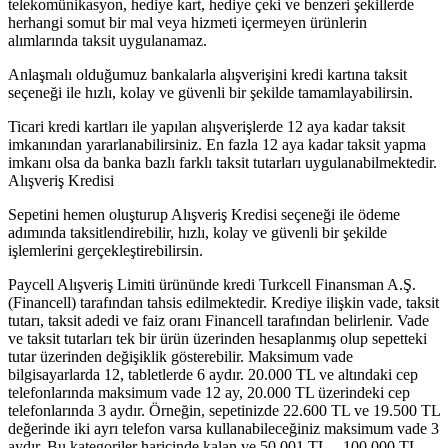
telekomünikasyon, hediye kart, hediye çeki ve benzeri şekillerde
herhangi somut bir mal veya hizmeti içermeyen ürünlerin
alımlarında taksit uygulanamaz.
Anlaşmalı olduğumuz bankalarla alışverişini kredi kartına taksit
seçeneği ile hızlı, kolay ve güvenli bir şekilde tamamlayabilirsin.
Ticari kredi kartları ile yapılan alışverişlerde 12 aya kadar taksit
imkanından yararlanabilirsiniz. En fazla 12 aya kadar taksit yapma
imkanı olsa da banka bazlı farklı taksit tutarları uygulanabilmektedir.
Alışveriş Kredisi
Sepetini hemen oluşturup Alışveriş Kredisi seçeneği ile ödeme
adımında taksitlendirebilir, hızlı, kolay ve güvenli bir şekilde
işlemlerini gerçekleştirebilirsin.
Paycell Alışveriş Limiti ürününde kredi Turkcell Finansman A.Ş.
(Financell) tarafından tahsis edilmektedir. Krediye ilişkin vade, taksit
tutarı, taksit adedi ve faiz oranı Financell tarafından belirlenir. Vade
ve taksit tutarları tek bir ürün üzerinden hesaplanmış olup sepetteki
tutar üzerinden değişiklik gösterebilir. Maksimum vade
bilgisayarlarda 12, tabletlerde 6 aydır. 20.000 TL ve altındaki cep
telefonlarında maksimum vade 12 ay, 20.000 TL üzerindeki cep
telefonlarında 3 aydır. Örneğin, sepetinizde 22.600 TL ve 19.500 TL
değerinde iki ayrı telefon varsa kullanabileceğiniz maksimum vade 3
aydır. Bu kategoriler haricinde kalan ve 50.001 TL – 100.000 TL