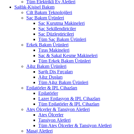
Tüm Elektrikli Ev Aletleri
Sağlık-Kişisel Bakım
Cilt Bakım Teknolojileri
Saç Bakım Ürünleri
Saç Kurutma Makineleri
Saç Şekillendiriciler
Saç Düzleştiricileri
Tüm Saç Bakım Ürünleri
Erkek Bakım Ürünleri
Tıraş Makineleri
Saç & Sakal Kesme Makineleri
Tüm Erkek Bakım Ürünleri
Ağız Bakım Ürünleri
Şarjlı Diş Fırçaları
Ağız Duşları
Tüm Ağız Bakım Ürünleri
Epilatörler & IPL Cihazları
Epilatörler
Lazer Epilasyon & IPL Cihazları
Tüm Epilatörler & IPL Cihazları
Ateş Ölçerler & Tansiyon Aletleri
Ateş Ölçerler
Tansiyon Aletleri
Tüm Ateş Ölçerler & Tansiyon Aletleri
Masaj Aletleri