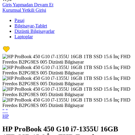
Giriş Yapmadan Devam Et
Kurumsal Yetkili Girişi
Pasaj
Bilgisayar-Tablet
Dizüstü Bilgisayarlar
Laptoplar
"
"
HP
HP ProBook 450 G10 i7-1355U 16GB