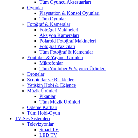
Tüm Oyuncu Aksesuarları
Oyunlar
Playstation & Konsol Oyunları
Tüm Oyunlar
Fotoğraf & Kameralar
Fotoğraf Makineleri
Aksiyon Kameraları
Polaroid Fotoğraf Makineleri
Fotoğraf Yazıcıları
Tüm Fotoğraf & Kameralar
Youtuber & Yayıncı Ürünleri
Mikrofonlar
Tüm Youtuber & Yayıncı Ürünleri
Dronelar
Scooterlar ve Bisikletler
Yetişkin Hobi & Eğlence
Müzik Ürünleri
Pikaplar
Tüm Müzik Ürünleri
Ödeme Kartları
Tüm Hobi-Oyun
TV-Ses Sistemleri
Televizyonlar
Smart TV
LED TV