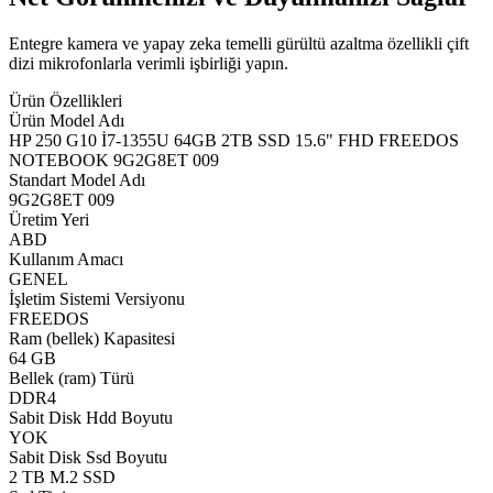
Entegre kamera ve yapay zeka temelli gürültü azaltma özellikli çift
dizi mikrofonlarla verimli işbirliği yapın.
Ürün Özellikleri
Ürün Model Adı
HP 250 G10 İ7-1355U 64GB 2TB SSD 15.6" FHD FREEDOS
NOTEBOOK 9G2G8ET 009
Standart Model Adı
9G2G8ET 009
Üretim Yeri
ABD
Kullanım Amacı
GENEL
İşletim Sistemi Versiyonu
FREEDOS
Ram (bellek) Kapasitesi
64 GB
Bellek (ram) Türü
DDR4
Sabit Disk Hdd Boyutu
YOK
Sabit Disk Ssd Boyutu
2 TB M.2 SSD