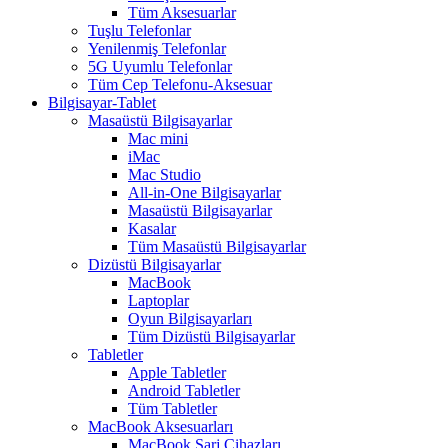
Tüm Aksesuarlar
Tuşlu Telefonlar
Yenilenmiş Telefonlar
5G Uyumlu Telefonlar
Tüm Cep Telefonu-Aksesuar
Bilgisayar-Tablet
Masaüstü Bilgisayarlar
Mac mini
iMac
Mac Studio
All-in-One Bilgisayarlar
Masaüstü Bilgisayarlar
Kasalar
Tüm Masaüstü Bilgisayarlar
Dizüstü Bilgisayarlar
MacBook
Laptoplar
Oyun Bilgisayarları
Tüm Dizüstü Bilgisayarlar
Tabletler
Apple Tabletler
Android Tabletler
Tüm Tabletler
MacBook Aksesuarları
MacBook Şarj Cihazları