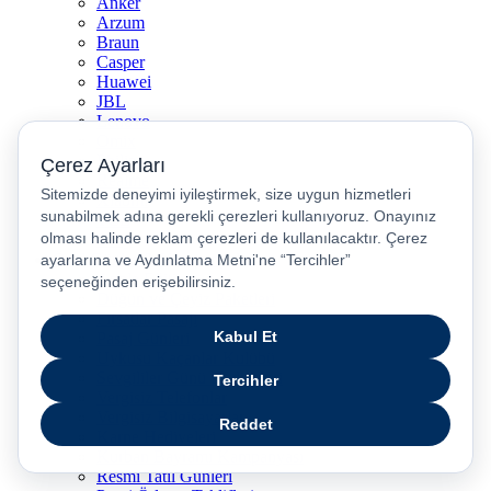
Anker
Arzum
Braun
Casper
Huawei
JBL
Lenovo
Omix
Philips
Realme
Xiaomi
TCL
Sony
Özel Günler & Kampanyalar
Apple Eğitim
Düğün ve Çeyiz Paketleri
Fırsatlar Pasajı
Pasaj Günleri
Uykusu Kaçanlar Kulübü
Sevgililer Günü Hediyeleri
Vergisiz Telefonlar
Vergisiz Bilgisayarlar
Karne Hediyeleri
Kurban Bayramı Kampanyası
Resmi Tatil Günleri