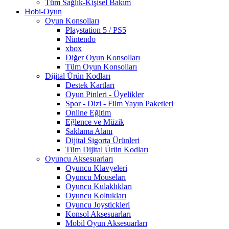
Tüm Sağlık-Kişisel Bakım
Hobi-Oyun
Oyun Konsolları
Playstation 5 / PS5
Nintendo
xbox
Diğer Oyun Konsolları
Tüm Oyun Konsolları
Dijital Ürün Kodları
Destek Kartları
Oyun Pinleri - Üyelikler
Spor - Dizi - Film Yayın Paketleri
Online Eğitim
Eğlence ve Müzik
Saklama Alanı
Dijital Sigorta Ürünleri
Tüm Dijital Ürün Kodları
Oyuncu Aksesuarları
Oyuncu Klavyeleri
Oyuncu Mouseları
Oyuncu Kulaklıkları
Oyuncu Koltukları
Oyuncu Joystickleri
Konsol Aksesuarları
Mobil Oyun Aksesuarları