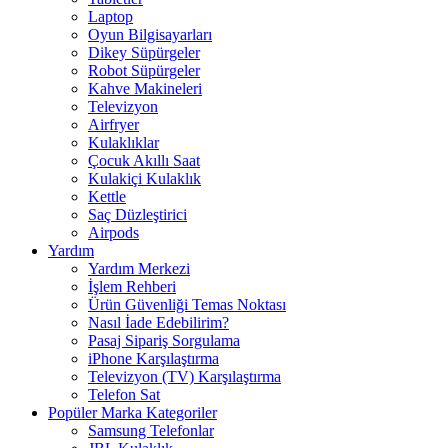
Laptop
Oyun Bilgisayarları
Dikey Süpürgeler
Robot Süpürgeler
Kahve Makineleri
Televizyon
Airfryer
Kulaklıklar
Çocuk Akıllı Saat
Kulakiçi Kulaklık
Kettle
Saç Düzleştirici
Airpods
Yardım
Yardım Merkezi
İşlem Rehberi
Ürün Güvenliği Temas Noktası
Nasıl İade Edebilirim?
Pasaj Sipariş Sorgulama
iPhone Karşılaştırma
Televizyon (TV) Karşılaştırma
Telefon Sat
Popüler Marka Kategoriler
Samsung Telefonlar