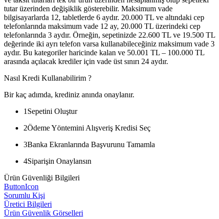
tutar üzerinden değişiklik gösterebilir. Maksimum vade
bilgisayarlarda 12, tabletlerde 6 aydır. 20.000 TL ve altındaki cep
telefonlarında maksimum vade 12 ay, 20.000 TL üzerindeki cep
telefonlarında 3 aydır. Örneğin, sepetinizde 22.600 TL ve 19.500 TL
değerinde iki ayrı telefon varsa kullanabileceğiniz maksimum vade 3
aydır. Bu kategoriler haricinde kalan ve 50.001 TL – 100.000 TL
arasında açılacak krediler için vade üst sınırı 24 aydır.
Nasıl Kredi Kullanabilirim ?
Bir kaç adımda, krediniz anında onaylanır.
1
Sepetini Oluştur
2
Ödeme Yöntemini Alışveriş Kredisi Seç
3
Banka Ekranlarında Başvurunu Tamamla
4
Siparişin Onaylansın
Ürün Güvenliği Bilgileri
ButtonIcon
Sorumlu Kişi
Üretici Bilgileri
Ürün Güvenlik Görselleri