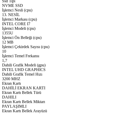
Ssd Tipi
NVME SSD
İşlemci Nesli (cpu)
13. NESİL
İşlemci Markası (cpu)
INTEL CORE I7
İşlemci Modeli (cpu)
1355U
İşlemci Ön Belleği (cpu)
12 MB
İşlemci Çekirdek Sayısı (cpu)
10
İşlemci Temel Frekansı
1,7
Dahili Grafik Modeli (gpu)
INTEL UHD GRAPHICS
Dahili Grafik Temel Hızı
3200 MHZ
Ekran Kartı
DAHİLİ EKRAN KARTI
Ekran Kartı Bellek Türü
DAHILI
Ekran Kartı Bellek Miktarı
PAYLAŞIMLI
Ekran Kartı Bellek Arayüzü