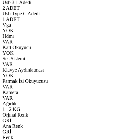
Usb 3.1 Adedi
2 ADET
Usb Type C Adedi
1 ADET
Vga
YOK
Hdmı
VAR
Kart Okuyucu
YOK
Ses Sistemi
VAR
Klavye Aydınlatması
YOK
Parmak İzi Okuyucusu
VAR
Kamera
VAR
Ağırlık
1 - 2 KG
Orjınal Renk
GRİ
Ana Renk
GRİ
Renk