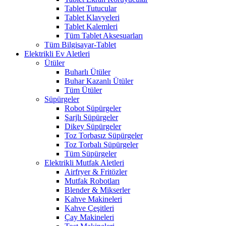
Tablet Tutucular
Tablet Klavyeleri
Tablet Kalemleri
Tüm Tablet Aksesuarları
Tüm Bilgisayar-Tablet
Elektrikli Ev Aletleri
Ütüler
Buharlı Ütüler
Buhar Kazanlı Ütüler
Tüm Ütüler
Süpürgeler
Robot Süpürgeler
Şarjlı Süpürgeler
Dikey Süpürgeler
Toz Torbasız Süpürgeler
Toz Torbalı Süpürgeler
Tüm Süpürgeler
Elektrikli Mutfak Aletleri
Airfryer & Fritözler
Mutfak Robotları
Blender & Mikserler
Kahve Makineleri
Kahve Çeşitleri
Çay Makineleri