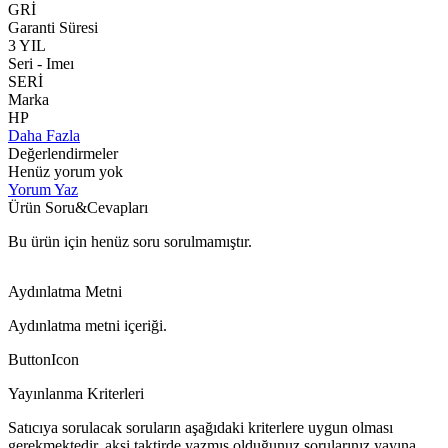
GRİ
Garanti Süresi
3 YIL
Seri - Imeı
SERİ
Marka
HP
Daha Fazla
Değerlendirmeler
Henüz yorum yok
Yorum Yaz
Ürün Soru&Cevapları
Bu ürün için henüz soru sorulmamıştır.
Aydınlatma Metni
Aydınlatma metni içeriği.
ButtonIcon
Yayınlanma Kriterleri
Satıcıya sorulacak soruların aşağıdaki kriterlere uygun olması
gerekmektedir, aksi taktirde yazmış olduğunuz sorularınız yayına