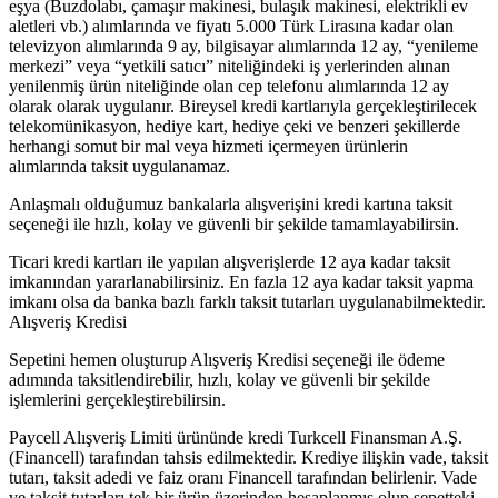
eşya (Buzdolabı, çamaşır makinesi, bulaşık makinesi, elektrikli ev
aletleri vb.) alımlarında ve fiyatı 5.000 Türk Lirasına kadar olan
televizyon alımlarında 9 ay, bilgisayar alımlarında 12 ay, “yenileme
merkezi” veya “yetkili satıcı” niteliğindeki iş yerlerinden alınan
yenilenmiş ürün niteliğinde olan cep telefonu alımlarında 12 ay
olarak olarak uygulanır. Bireysel kredi kartlarıyla gerçekleştirilecek
telekomünikasyon, hediye kart, hediye çeki ve benzeri şekillerde
herhangi somut bir mal veya hizmeti içermeyen ürünlerin
alımlarında taksit uygulanamaz.
Anlaşmalı olduğumuz bankalarla alışverişini kredi kartına taksit
seçeneği ile hızlı, kolay ve güvenli bir şekilde tamamlayabilirsin.
Ticari kredi kartları ile yapılan alışverişlerde 12 aya kadar taksit
imkanından yararlanabilirsiniz. En fazla 12 aya kadar taksit yapma
imkanı olsa da banka bazlı farklı taksit tutarları uygulanabilmektedir.
Alışveriş Kredisi
Sepetini hemen oluşturup Alışveriş Kredisi seçeneği ile ödeme
adımında taksitlendirebilir, hızlı, kolay ve güvenli bir şekilde
işlemlerini gerçekleştirebilirsin.
Paycell Alışveriş Limiti ürününde kredi Turkcell Finansman A.Ş.
(Financell) tarafından tahsis edilmektedir. Krediye ilişkin vade, taksit
tutarı, taksit adedi ve faiz oranı Financell tarafından belirlenir. Vade
ve taksit tutarları tek bir ürün üzerinden hesaplanmış olup sepetteki