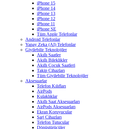
iPhone 15
iPhone 14
iPhone 13
iPhone 12
iPhone 11
iPhone SE
Tüm Apple Telefonlar
Android Telefonlar
Yapay Zeka (AI) Telefonlar
Giyilebilir Teknolojiler
Akıllı Saatler
Akıllı Bileklikler
Akıllı Çocuk Saatleri
Takip Cihazları
Tüm Giyilebilir Teknolojiler
Aksesuarlar
Telefon Kılıfları
AirPods
Kulaklıklar
Akıllı Saat Aksesuarları
AirPods Aksesuarları
Ekran Koruyucular
Şarj Cihazları
Telefon Tutucular
Dönüştürücüler