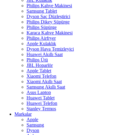
JBL Kulaklık
Philips Kahve Makinesi
Samsung Tablet
Dyson Saç Düzleştirici
Philips Dikey Süpürge
Philips Süpürge
Karaca Kahve Makinesi
Philips Airfryer
Apple Kulaklık
Dyson Hava Temizleyici
Huawei Akıllı Saat
Philips Ütü
JBL Hoparlör
Apple Tablet
Xiaomi Telefon
Xiaomi Akıllı Saat
Samsung Akıllı Saat
Asus Laptop
Huawei Tablet
Huawei Telefon
Stanley Termos
Markalar
Apple
Samsung
Dyson