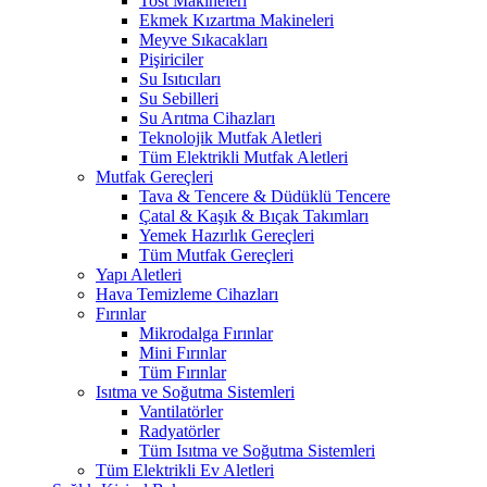
Tost Makineleri
Ekmek Kızartma Makineleri
Meyve Sıkacakları
Pişiriciler
Su Isıtıcıları
Su Sebilleri
Su Arıtma Cihazları
Teknolojik Mutfak Aletleri
Tüm Elektrikli Mutfak Aletleri
Mutfak Gereçleri
Tava & Tencere & Düdüklü Tencere
Çatal & Kaşık & Bıçak Takımları
Yemek Hazırlık Gereçleri
Tüm Mutfak Gereçleri
Yapı Aletleri
Hava Temizleme Cihazları
Fırınlar
Mikrodalga Fırınlar
Mini Fırınlar
Tüm Fırınlar
Isıtma ve Soğutma Sistemleri
Vantilatörler
Radyatörler
Tüm Isıtma ve Soğutma Sistemleri
Tüm Elektrikli Ev Aletleri