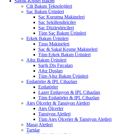
Sağlık-Kişisel Bakım
Cilt Bakım Teknolojileri
Saç Bakım Ürünleri
Saç Kurutma Makineleri
Saç Şekillendiriciler
Saç Düzleştiricileri
Tüm Saç Bakım Ürünleri
Erkek Bakım Ürünleri
Tıraş Makineleri
Saç & Sakal Kesme Makineleri
Tüm Erkek Bakım Ürünleri
Ağız Bakım Ürünleri
Şarjlı Diş Fırçaları
Ağız Duşları
Tüm Ağız Bakım Ürünleri
Epilatörler & IPL Cihazları
Epilatörler
Lazer Epilasyon & IPL Cihazları
Tüm Epilatörler & IPL Cihazları
Ateş Ölçerler & Tansiyon Aletleri
Ateş Ölçerler
Tansiyon Aletleri
Tüm Ateş Ölçerler & Tansiyon Aletleri
Masaj Aletleri
Tartılar