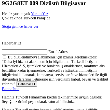
9G2G8ET 009 Dizüstü Bilgisayar
Henüz yorum yok
Yorum Yaz
Çok Yakında Turkcell Pasaj' da
Stoğa gelince haber ver
Haberdar Et
Email Adresi
Bu bilgilendirmeyi alabilmeniz için izniniz gerekmektedir.
“Daha iyi hizmet alabilmem için bilgilerimin Turkcell İletişim
Hizmetleri A.Ş, iştirakleri ve bunların iş ortaklarınca, tarafımca aksi
belirtiline kadar işlenmesine; Turkcell ve iştiraklerinin iletişim
bilgilerimi kullanarak, kampanya, servis, tarife ve hizmetleri ile ilgili
duyuruları tarafıma iletmesine izin verdiğimi kabul, beyan ve taahhüt
ederim.”
Haberdar Et
ButtonIcon
Hattınız Turkcell Finansman kredili tekliflerimize uygun değildir.
Seçtiğiniz ürünü peşin olarak satın alabilirsiniz.
Hattınız Turkcell peşine kontratlı tekliflerimize uygun değildir.