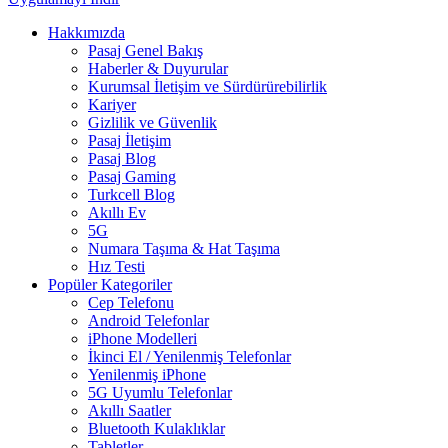
Hakkımızda
Pasaj Genel Bakış
Haberler & Duyurular
Kurumsal İletişim ve Sürdürürebilirlik
Kariyer
Gizlilik ve Güvenlik
Pasaj İletişim
Pasaj Blog
Pasaj Gaming
Turkcell Blog
Akıllı Ev
5G
Numara Taşıma & Hat Taşıma
Hız Testi
Popüler Kategoriler
Cep Telefonu
Android Telefonlar
iPhone Modelleri
İkinci El / Yenilenmiş Telefonlar
Yenilenmiş iPhone
5G Uyumlu Telefonlar
Akıllı Saatler
Bluetooth Kulaklıklar
Tabletler