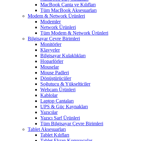
MacBook Çanta ve Kılıfları
Tüm MacBook Aksesuarları
Modem & Network Ürünleri
Modemler
Network Ürünleri
Tüm Modem & Network Ürünleri
Bilgisayar Çevre Birimleri
Monitörler
Klavyeler
BiIgisayar Kulaklıkları
Hoparlörler
Mouselar
Mouse Padleri
Dönüştürücüler
Soğutucu & Yükselticiler
Webcam Ürünleri
Kablolar
Laptop Çantaları
UPS & Güç Kaynakları
Yazıcılar
Yazıcı Sarf Ürünleri
Tüm Bilgisayar Çevre Birimleri
Tablet Aksesuarları
Tablet Kılıfları
Tablet Ekran Koruyucular