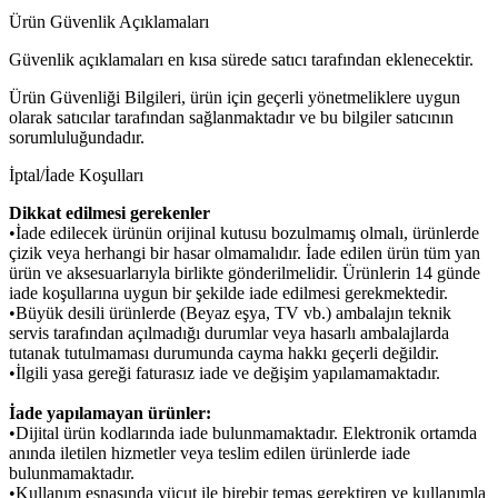
Ürün Güvenlik Açıklamaları
Güvenlik açıklamaları en kısa sürede satıcı tarafından eklenecektir.
Ürün Güvenliği Bilgileri, ürün için geçerli yönetmeliklere uygun
olarak satıcılar tarafından sağlanmaktadır ve bu bilgiler satıcının
sorumluluğundadır.
İptal/İade Koşulları
Dikkat edilmesi gerekenler
•İade edilecek ürünün orijinal kutusu bozulmamış olmalı, ürünlerde
çizik veya herhangi bir hasar olmamalıdır. İade edilen ürün tüm yan
ürün ve aksesuarlarıyla birlikte gönderilmelidir. Ürünlerin 14 günde
iade koşullarına uygun bir şekilde iade edilmesi gerekmektedir.
•Büyük desili ürünlerde (Beyaz eşya, TV vb.) ambalajın teknik
servis tarafından açılmadığı durumlar veya hasarlı ambalajlarda
tutanak tutulmaması durumunda cayma hakkı geçerli değildir.
•İlgili yasa gereği faturasız iade ve değişim yapılamamaktadır.
İade yapılamayan ürünler:
•Dijital ürün kodlarında iade bulunmamaktadır. Elektronik ortamda
anında iletilen hizmetler veya teslim edilen ürünlerde iade
bulunmamaktadır.
•Kullanım esnasında vücut ile birebir temas gerektiren ve kullanımla