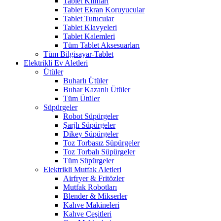
Tablet Kılıfları
Tablet Ekran Koruyucular
Tablet Tutucular
Tablet Klavyeleri
Tablet Kalemleri
Tüm Tablet Aksesuarları
Tüm Bilgisayar-Tablet
Elektrikli Ev Aletleri
Ütüler
Buharlı Ütüler
Buhar Kazanlı Ütüler
Tüm Ütüler
Süpürgeler
Robot Süpürgeler
Şarjlı Süpürgeler
Dikey Süpürgeler
Toz Torbasız Süpürgeler
Toz Torbalı Süpürgeler
Tüm Süpürgeler
Elektrikli Mutfak Aletleri
Airfryer & Fritözler
Mutfak Robotları
Blender & Mikserler
Kahve Makineleri
Kahve Çeşitleri