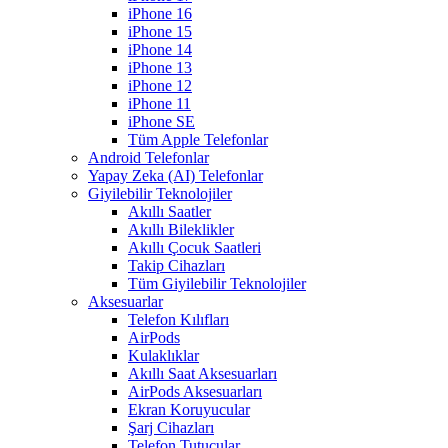
iPhone 16
iPhone 15
iPhone 14
iPhone 13
iPhone 12
iPhone 11
iPhone SE
Tüm Apple Telefonlar
Android Telefonlar
Yapay Zeka (AI) Telefonlar
Giyilebilir Teknolojiler
Akıllı Saatler
Akıllı Bileklikler
Akıllı Çocuk Saatleri
Takip Cihazları
Tüm Giyilebilir Teknolojiler
Aksesuarlar
Telefon Kılıfları
AirPods
Kulaklıklar
Akıllı Saat Aksesuarları
AirPods Aksesuarları
Ekran Koruyucular
Şarj Cihazları
Telefon Tutucular