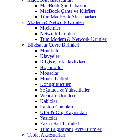
MacBook Şarj Cihazları
MacBook Çanta ve Kılıfları
Tüm MacBook Aksesuarları
Modem & Network Ürünleri
Modemler
Network Ürünleri
Tüm Modem & Network Ürünleri
Bilgisayar Çevre Birimleri
Monitörler
Klavyeler
BiIgisayar Kulaklıkları
Hoparlörler
Mouselar
Mouse Padleri
Dönüştürücüler
Soğutucu & Yükselticiler
Webcam Ürünleri
Kablolar
Laptop Çantaları
UPS & Güç Kaynakları
Yazıcılar
Yazıcı Sarf Ürünleri
Tüm Bilgisayar Çevre Birimleri
Tablet Aksesuarları