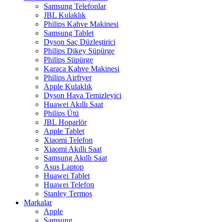
Samsung Telefonlar
JBL Kulaklık
Philips Kahve Makinesi
Samsung Tablet
Dyson Saç Düzleştirici
Philips Dikey Süpürge
Philips Süpürge
Karaca Kahve Makinesi
Philips Airfryer
Apple Kulaklık
Dyson Hava Temizleyici
Huawei Akıllı Saat
Philips Ütü
JBL Hoparlör
Apple Tablet
Xiaomi Telefon
Xiaomi Akıllı Saat
Samsung Akıllı Saat
Asus Laptop
Huawei Tablet
Huawei Telefon
Stanley Termos
Markalar
Apple
Samsung