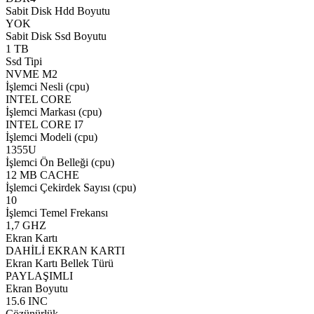
Sabit Disk Hdd Boyutu
YOK
Sabit Disk Ssd Boyutu
1 TB
Ssd Tipi
NVME M2
İşlemci Nesli (cpu)
INTEL CORE
İşlemci Markası (cpu)
INTEL CORE I7
İşlemci Modeli (cpu)
1355U
İşlemci Ön Belleği (cpu)
12 MB CACHE
İşlemci Çekirdek Sayısı (cpu)
10
İşlemci Temel Frekansı
1,7 GHZ
Ekran Kartı
DAHİLİ EKRAN KARTI
Ekran Kartı Bellek Türü
PAYLAŞIMLI
Ekran Boyutu
15.6 INC
Çözünürlük