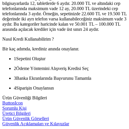
bilgisayarlarda 12, tabletlerde 6 aydır. 20.000 TL ve altındaki cep
telefonlarında maksimum vade 12 ay, 20.000 TL üzerindeki cep
telefonlarında 3 aydır. Örneğin, sepetinizde 22.600 TL ve 19.500 TL
değerinde iki ayrı telefon varsa kullanabileceğiniz maksimum vade 3
aydır. Bu kategoriler haricinde kalan ve 50.001 TL – 100.000 TL
arasında açılacak krediler için vade üst sınırı 24 aydır.
Nasıl Kredi Kullanabilirim ?
Bir kaç adımda, krediniz anında onaylanır.
1
Sepetini Oluştur
2
Ödeme Yöntemini Alışveriş Kredisi Seç
3
Banka Ekranlarında Başvurunu Tamamla
4
Siparişin Onaylansın
Ürün Güvenliği Bilgileri
ButtonIcon
Sorumlu Kişi
Üretici Bilgileri
Ürün Güvenlik Görselleri
Güvenlik Açıklamaları ve Kılavuzlar