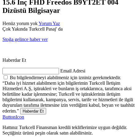
15.6 İnç FHD Freedos B9YT2ET 004
Dizüstü Bilgisayar
Henüz yorum yok
Yorum Yaz
Çok Yakında Turkcell Pasaj' da
Stoğa gelince haber ver
Haberdar Et
Email Adresi
Bu bilgilendirmeyi alabilmeniz için izniniz gerekmektedir.
“Daha iyi hizmet alabilmem için bilgilerimin Turkcell İletişim
Hizmetleri A.Ş, iştirakleri ve bunların iş ortaklarınca, tarafımca aksi
belirtiline kadar işlenmesine; Turkcell ve iştiraklerinin iletişim
bilgilerimi kullanarak, kampanya, servis, tarife ve hizmetleri ile ilgili
duyuruları tarafıma iletmesine izin verdiğimi kabul, beyan ve taahhüt
ederim.”
Haberdar Et
ButtonIcon
Hattınız Turkcell Finansman kredili tekliflerimize uygun değildir.
Seçtiğiniz ürünü peşin olarak satın alabilirsiniz.