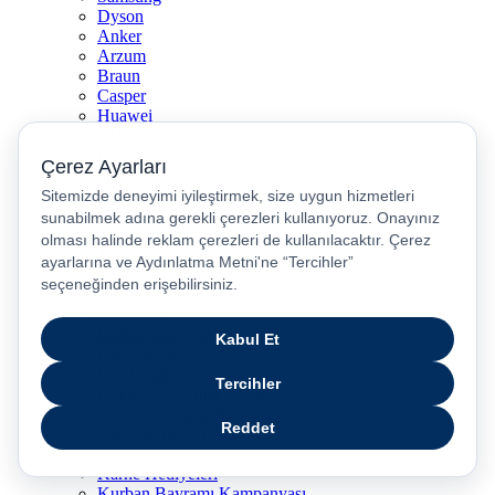
Dyson
Anker
Arzum
Braun
Casper
Huawei
JBL
Lenovo
Omix
Philips
Realme
Xiaomi
TCL
Sony
Özel Günler & Kampanyalar
Apple Eğitim
Düğün ve Çeyiz Paketleri
Fırsatlar Pasajı
Pasaj Günleri
Uykusu Kaçanlar Kulübü
Sevgililer Günü Hediyeleri
Vergisiz Telefonlar
Vergisiz Bilgisayarlar
Karne Hediyeleri
Kurban Bayramı Kampanyası