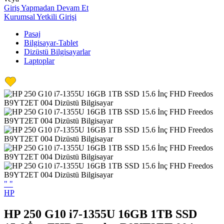
Giriş Yapmadan Devam Et
Kurumsal Yetkili Girişi
Pasaj
Bilgisayar-Tablet
Dizüstü Bilgisayarlar
Laptoplar
"
"
HP
HP 250 G10 i7-1355U 16GB 1TB SSD