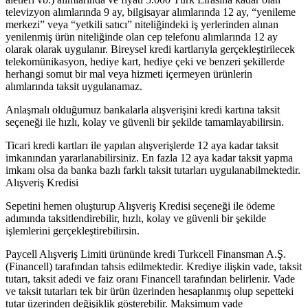
televizyon alımlarında 9 ay, bilgisayar alımlarında 12 ay, “yenileme
merkezi” veya “yetkili satıcı” niteliğindeki iş yerlerinden alınan
yenilenmiş ürün niteliğinde olan cep telefonu alımlarında 12 ay
olarak olarak uygulanır. Bireysel kredi kartlarıyla gerçekleştirilecek
telekomünikasyon, hediye kart, hediye çeki ve benzeri şekillerde
herhangi somut bir mal veya hizmeti içermeyen ürünlerin
alımlarında taksit uygulanamaz.
Anlaşmalı olduğumuz bankalarla alışverişini kredi kartına taksit
seçeneği ile hızlı, kolay ve güvenli bir şekilde tamamlayabilirsin.
Ticari kredi kartları ile yapılan alışverişlerde 12 aya kadar taksit
imkanından yararlanabilirsiniz. En fazla 12 aya kadar taksit yapma
imkanı olsa da banka bazlı farklı taksit tutarları uygulanabilmektedir.
Alışveriş Kredisi
Sepetini hemen oluşturup Alışveriş Kredisi seçeneği ile ödeme
adımında taksitlendirebilir, hızlı, kolay ve güvenli bir şekilde
işlemlerini gerçekleştirebilirsin.
Paycell Alışveriş Limiti ürününde kredi Turkcell Finansman A.Ş.
(Financell) tarafından tahsis edilmektedir. Krediye ilişkin vade, taksit
tutarı, taksit adedi ve faiz oranı Financell tarafından belirlenir. Vade
ve taksit tutarları tek bir ürün üzerinden hesaplanmış olup sepetteki
tutar üzerinden değişiklik gösterebilir. Maksimum vade