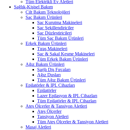
Tüm Elektrikli Ev Aletleri
Sağlık-Kişisel Bakım
Cilt Bakım Teknolojileri
Saç Bakım Ürünleri
Saç Kurutma Makineleri
Saç Şekillendiriciler
Saç Düzleştiricileri
Tüm Saç Bakım Ürünleri
Erkek Bakım Ürünleri
Tıraş Makineleri
Saç & Sakal Kesme Makineleri
Tüm Erkek Bakım Ürünleri
Ağız Bakım Ürünleri
Şarjlı Diş Fırçaları
Ağız Duşları
Tüm Ağız Bakım Ürünleri
Epilatörler & IPL Cihazları
Epilatörler
Lazer Epilasyon & IPL Cihazları
Tüm Epilatörler & IPL Cihazları
Ateş Ölçerler & Tansiyon Aletleri
Ateş Ölçerler
Tansiyon Aletleri
Tüm Ateş Ölçerler & Tansiyon Aletleri
Masaj Aletleri