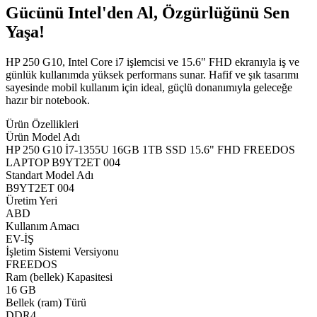
Gücünü Intel'den Al, Özgürlüğünü Sen
Yaşa!
HP 250 G10, Intel Core i7 işlemcisi ve 15.6" FHD ekranıyla iş ve
günlük kullanımda yüksek performans sunar. Hafif ve şık tasarımı
sayesinde mobil kullanım için ideal, güçlü donanımıyla geleceğe
hazır bir notebook.
Ürün Özellikleri
Ürün Model Adı
HP 250 G10 İ7-1355U 16GB 1TB SSD 15.6" FHD FREEDOS
LAPTOP B9YT2ET 004
Standart Model Adı
B9YT2ET 004
Üretim Yeri
ABD
Kullanım Amacı
EV-İŞ
İşletim Sistemi Versiyonu
FREEDOS
Ram (bellek) Kapasitesi
16 GB
Bellek (ram) Türü
DDR4