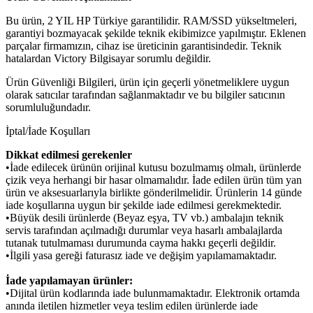
Bu ürün, 2 YIL HP Türkiye garantilidir. RAM/SSD yükseltmeleri,
garantiyi bozmayacak şekilde teknik ekibimizce yapılmıştır. Eklenen
parçalar firmamızın, cihaz ise üreticinin garantisindedir. Teknik
hatalardan Victory Bilgisayar sorumlu değildir.
Ürün Güvenliği Bilgileri, ürün için geçerli yönetmeliklere uygun
olarak satıcılar tarafından sağlanmaktadır ve bu bilgiler satıcının
sorumluluğundadır.
İptal/İade Koşulları
Dikkat edilmesi gerekenler
•İade edilecek ürünün orijinal kutusu bozulmamış olmalı, ürünlerde
çizik veya herhangi bir hasar olmamalıdır. İade edilen ürün tüm yan
ürün ve aksesuarlarıyla birlikte gönderilmelidir. Ürünlerin 14 günde
iade koşullarına uygun bir şekilde iade edilmesi gerekmektedir.
•Büyük desili ürünlerde (Beyaz eşya, TV vb.) ambalajın teknik
servis tarafından açılmadığı durumlar veya hasarlı ambalajlarda
tutanak tutulmaması durumunda cayma hakkı geçerli değildir.
•İlgili yasa gereği faturasız iade ve değişim yapılamamaktadır.
İade yapılamayan ürünler:
•Dijital ürün kodlarında iade bulunmamaktadır. Elektronik ortamda
anında iletilen hizmetler veya teslim edilen ürünlerde iade