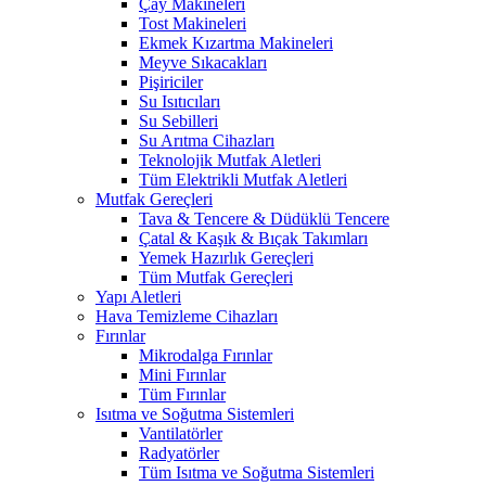
Çay Makineleri
Tost Makineleri
Ekmek Kızartma Makineleri
Meyve Sıkacakları
Pişiriciler
Su Isıtıcıları
Su Sebilleri
Su Arıtma Cihazları
Teknolojik Mutfak Aletleri
Tüm Elektrikli Mutfak Aletleri
Mutfak Gereçleri
Tava & Tencere & Düdüklü Tencere
Çatal & Kaşık & Bıçak Takımları
Yemek Hazırlık Gereçleri
Tüm Mutfak Gereçleri
Yapı Aletleri
Hava Temizleme Cihazları
Fırınlar
Mikrodalga Fırınlar
Mini Fırınlar
Tüm Fırınlar
Isıtma ve Soğutma Sistemleri
Vantilatörler
Radyatörler
Tüm Isıtma ve Soğutma Sistemleri