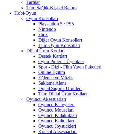
Tartılar
Tüm Sağlık-Kişisel Bakım
Hobi-Oyun
Oyun Konsolları
Playstation 5 / PS5
Nintendo
xbox
Diğer Oyun Konsolları
Tüm Oyun Konsolları
Dijital Ürün Kodları
Destek Kartları
Oyun Pinleri - Üyelikler
Spor - Dizi - Film Yayın Paketleri
Online Eğitim
Eğlence ve Müzik
Saklama Alanı
Dijital Sigorta Ürünleri
Tüm Dijital Ürün Kodları
Oyuncu Aksesuarları
Oyuncu Klavyeleri
Oyuncu Mouseları
Oyuncu Kulaklıkları
Oyuncu Koltukları
Oyuncu Joystickleri
Konsol Aksesuarları