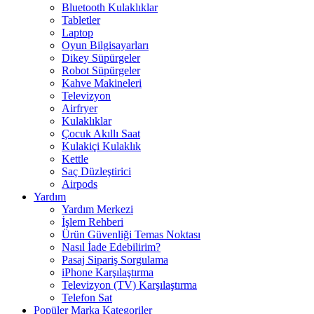
Bluetooth Kulaklıklar
Tabletler
Laptop
Oyun Bilgisayarları
Dikey Süpürgeler
Robot Süpürgeler
Kahve Makineleri
Televizyon
Airfryer
Kulaklıklar
Çocuk Akıllı Saat
Kulakiçi Kulaklık
Kettle
Saç Düzleştirici
Airpods
Yardım
Yardım Merkezi
İşlem Rehberi
Ürün Güvenliği Temas Noktası
Nasıl İade Edebilirim?
Pasaj Sipariş Sorgulama
iPhone Karşılaştırma
Televizyon (TV) Karşılaştırma
Telefon Sat
Popüler Marka Kategoriler