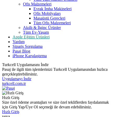
Ofis Malzemeleri
Evrak İmha Makineleri
Ofis Mobilyaları
Masaüstü Gereçleri
Tüm Ofis Malzemeleri
Akıllı & İlginç Ürünler
Tüm Ev-Yaşam
Apple Eğitim Ürünleri
Yardım
Sipariş Sorgulama
Pasaj Blog
iPhone Karşılaştırma
Turkcell Uygulamasını İndir
Pasaj ile ilgili tüm işlemlerinizi Turkcell Uygulamasından hızlıca
gerçekleştirebilirsiniz.
Uygulamayı İndir
turkcell.com.tr
Hızlı Giriş
Size özel ödeme avantajları ve size özel tekliflerden faydalanmak
için Giriş Yap/Üye Ol seçeneği ile devam edebilirsiniz.
Hızlı Giriş
veya