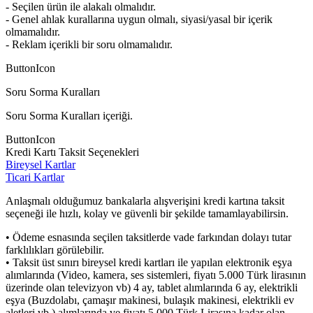
- Seçilen ürün ile alakalı olmalıdır.
- Genel ahlak kurallarına uygun olmalı, siyasi/yasal bir içerik
olmamalıdır.
- Reklam içerikli bir soru olmamalıdır.
ButtonIcon
Soru Sorma Kuralları
Soru Sorma Kuralları içeriği.
ButtonIcon
Kredi Kartı Taksit Seçenekleri
Bireysel Kartlar
Ticari Kartlar
Anlaşmalı olduğumuz bankalarla alışverişini kredi kartına taksit
seçeneği ile hızlı, kolay ve güvenli bir şekilde tamamlayabilirsin.
• Ödeme esnasında seçilen taksitlerde vade farkından dolayı tutar
farklılıkları görülebilir.
• Taksit üst sınırı bireysel kredi kartları ile yapılan elektronik eşya
alımlarında (Video, kamera, ses sistemleri, fiyatı 5.000 Türk lirasının
üzerinde olan televizyon vb) 4 ay, tablet alımlarında 6 ay, elektrikli
eşya (Buzdolabı, çamaşır makinesi, bulaşık makinesi, elektrikli ev
aletleri vb.) alımlarında ve fiyatı 5.000 Türk Lirasına kadar olan