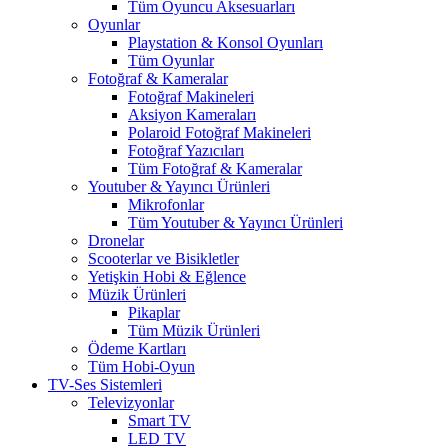
Tüm Oyuncu Aksesuarları
Oyunlar
Playstation & Konsol Oyunları
Tüm Oyunlar
Fotoğraf & Kameralar
Fotoğraf Makineleri
Aksiyon Kameraları
Polaroid Fotoğraf Makineleri
Fotoğraf Yazıcıları
Tüm Fotoğraf & Kameralar
Youtuber & Yayıncı Ürünleri
Mikrofonlar
Tüm Youtuber & Yayıncı Ürünleri
Dronelar
Scooterlar ve Bisikletler
Yetişkin Hobi & Eğlence
Müzik Ürünleri
Pikaplar
Tüm Müzik Ürünleri
Ödeme Kartları
Tüm Hobi-Oyun
TV-Ses Sistemleri
Televizyonlar
Smart TV
LED TV