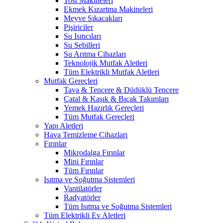
Tost Makineleri
Ekmek Kızartma Makineleri
Meyve Sıkacakları
Pişiriciler
Su Isıtıcıları
Su Sebilleri
Su Arıtma Cihazları
Teknolojik Mutfak Aletleri
Tüm Elektrikli Mutfak Aletleri
Mutfak Gereçleri
Tava & Tencere & Düdüklü Tencere
Çatal & Kaşık & Bıçak Takımları
Yemek Hazırlık Gereçleri
Tüm Mutfak Gereçleri
Yapı Aletleri
Hava Temizleme Cihazları
Fırınlar
Mikrodalga Fırınlar
Mini Fırınlar
Tüm Fırınlar
Isıtma ve Soğutma Sistemleri
Vantilatörler
Radyatörler
Tüm Isıtma ve Soğutma Sistemleri
Tüm Elektrikli Ev Aletleri