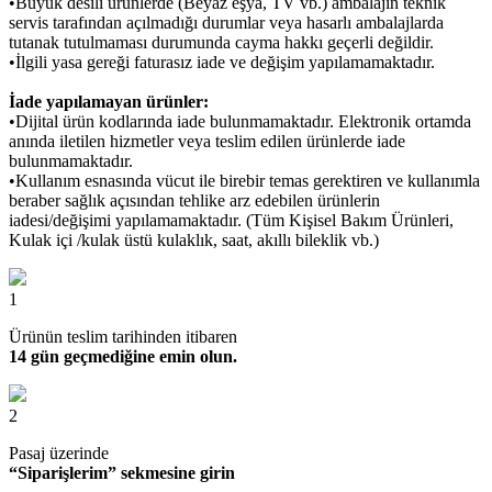
•Büyük desili ürünlerde (Beyaz eşya, TV vb.) ambalajın teknik
servis tarafından açılmadığı durumlar veya hasarlı ambalajlarda
tutanak tutulmaması durumunda cayma hakkı geçerli değildir.
•İlgili yasa gereği faturasız iade ve değişim yapılamamaktadır.
İade yapılamayan ürünler:
•Dijital ürün kodlarında iade bulunmamaktadır. Elektronik ortamda
anında iletilen hizmetler veya teslim edilen ürünlerde iade
bulunmamaktadır.
•Kullanım esnasında vücut ile birebir temas gerektiren ve kullanımla
beraber sağlık açısından tehlike arz edebilen ürünlerin
iadesi/değişimi yapılamamaktadır. (Tüm Kişisel Bakım Ürünleri,
Kulak içi /kulak üstü kulaklık, saat, akıllı bileklik vb.)
1
Ürünün teslim tarihinden itibaren
14 gün geçmediğine emin olun.
2
Pasaj üzerinde
“Siparişlerim” sekmesine girin