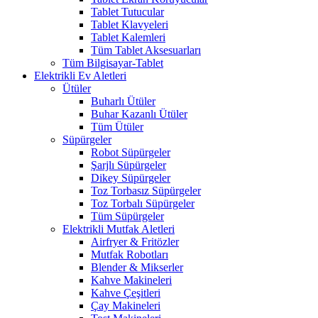
Tablet Tutucular
Tablet Klavyeleri
Tablet Kalemleri
Tüm Tablet Aksesuarları
Tüm Bilgisayar-Tablet
Elektrikli Ev Aletleri
Ütüler
Buharlı Ütüler
Buhar Kazanlı Ütüler
Tüm Ütüler
Süpürgeler
Robot Süpürgeler
Şarjlı Süpürgeler
Dikey Süpürgeler
Toz Torbasız Süpürgeler
Toz Torbalı Süpürgeler
Tüm Süpürgeler
Elektrikli Mutfak Aletleri
Airfryer & Fritözler
Mutfak Robotları
Blender & Mikserler
Kahve Makineleri
Kahve Çeşitleri
Çay Makineleri