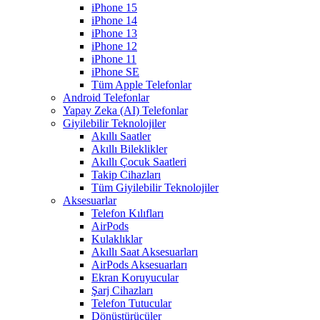
iPhone 15
iPhone 14
iPhone 13
iPhone 12
iPhone 11
iPhone SE
Tüm Apple Telefonlar
Android Telefonlar
Yapay Zeka (AI) Telefonlar
Giyilebilir Teknolojiler
Akıllı Saatler
Akıllı Bileklikler
Akıllı Çocuk Saatleri
Takip Cihazları
Tüm Giyilebilir Teknolojiler
Aksesuarlar
Telefon Kılıfları
AirPods
Kulaklıklar
Akıllı Saat Aksesuarları
AirPods Aksesuarları
Ekran Koruyucular
Şarj Cihazları
Telefon Tutucular
Dönüştürücüler