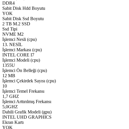
DDR4
Sabit Disk Hdd Boyutu
YOK
Sabit Disk Ssd Boyutu
2 TB M.2 SSD
Ssd Tipi
NVME M2
İşlemci Nesli (cpu)
13. NESİL
İşlemci Markası (cpu)
INTEL CORE I7
İşlemci Modeli (cpu)
1355U
İşlemci Ön Belleği (cpu)
12 MB
İşlemci Çekirdek Sayısı (cpu)
10
İşlemci Temel Frekansı
1,7 GHZ
İşlemci Arttırılmış Frekansı
5,0GHZ
Dahili Grafik Modeli (gpu)
INTEL UHD GRAPHICS
Ekran Kartı
YOK