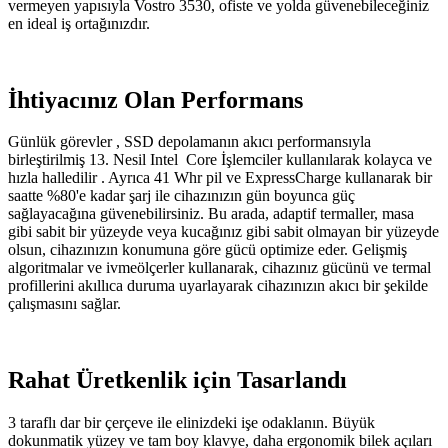
vermeyen yapısıyla Vostro 3530, ofiste ve yolda güvenebileceğiniz
en ideal iş ortağınızdır.
İhtiyacınız Olan Performans
Günlük görevler , SSD depolamanın akıcı performansıyla
birleştirilmiş 13. Nesil Intel Core İşlemciler kullanılarak kolayca ve
hızla halledilir . Ayrıca 41 Whr pil ve ExpressCharge kullanarak bir
saatte %80'e kadar şarj ile cihazınızın gün boyunca güç
sağlayacağına güvenebilirsiniz. Bu arada, adaptif termaller, masa
gibi sabit bir yüzeyde veya kucağınız gibi sabit olmayan bir yüzeyde
olsun, cihazınızın konumuna göre gücü optimize eder. Gelişmiş
algoritmalar ve ivmeölçerler kullanarak, cihazınız gücünü ve termal
profillerini akıllıca duruma uyarlayarak cihazınızın akıcı bir şekilde
çalışmasını sağlar.
Rahat Üretkenlik için Tasarlandı
3 taraflı dar bir çerçeve ile elinizdeki işe odaklanın. Büyük
dokunmatik yüzey ve tam boy klavye, daha ergonomik bilek açıları