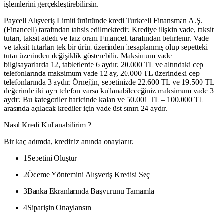
işlemlerini gerçekleştirebilirsin.
Paycell Alışveriş Limiti ürününde kredi Turkcell Finansman A.Ş.
(Financell) tarafından tahsis edilmektedir. Krediye ilişkin vade, taksit
tutarı, taksit adedi ve faiz oranı Financell tarafından belirlenir. Vade
ve taksit tutarları tek bir ürün üzerinden hesaplanmış olup sepetteki
tutar üzerinden değişiklik gösterebilir. Maksimum vade
bilgisayarlarda 12, tabletlerde 6 aydır. 20.000 TL ve altındaki cep
telefonlarında maksimum vade 12 ay, 20.000 TL üzerindeki cep
telefonlarında 3 aydır. Örneğin, sepetinizde 22.600 TL ve 19.500 TL
değerinde iki ayrı telefon varsa kullanabileceğiniz maksimum vade 3
aydır. Bu kategoriler haricinde kalan ve 50.001 TL – 100.000 TL
arasında açılacak krediler için vade üst sınırı 24 aydır.
Nasıl Kredi Kullanabilirim ?
Bir kaç adımda, krediniz anında onaylanır.
1
Sepetini Oluştur
2
Ödeme Yöntemini Alışveriş Kredisi Seç
3
Banka Ekranlarında Başvurunu Tamamla
4
Siparişin Onaylansın