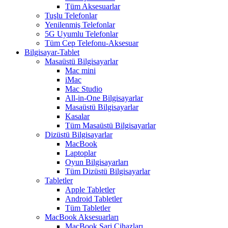
Tüm Aksesuarlar
Tuşlu Telefonlar
Yenilenmiş Telefonlar
5G Uyumlu Telefonlar
Tüm Cep Telefonu-Aksesuar
Bilgisayar-Tablet
Masaüstü Bilgisayarlar
Mac mini
iMac
Mac Studio
All-in-One Bilgisayarlar
Masaüstü Bilgisayarlar
Kasalar
Tüm Masaüstü Bilgisayarlar
Dizüstü Bilgisayarlar
MacBook
Laptoplar
Oyun Bilgisayarları
Tüm Dizüstü Bilgisayarlar
Tabletler
Apple Tabletler
Android Tabletler
Tüm Tabletler
MacBook Aksesuarları
MacBook Şarj Cihazları