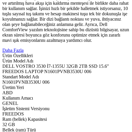
ve artırılmış hava akışı için kaldırma menteşesi ile birlikte daha rahat
bir kullanım sağlar. İşinizi hızlı bir şekilde halletmek istiyorsanız, 10
tuşlu sayısal tuş takımı ve hesap makinesi tuşu tek bir dokunuşla işe
koyulmanızı sağlar. Bir dizi bağlantı noktası ve yuva, ihtiyacınız
olan şeye bağlanabileceğiniz anlamına gelir. Ayrıca, Dell
ComfortView yazılım teknolojisine sahip bu dizüstü bilgisayar, uzun
ekran süresi boyunca göz konforunu optimize etmek için zararlı
mavi ışık emisyonlarını azaltmaya yardımcı olur.
Daha Fazla
Ürün Özellikleri
Ürün Model Adı
DELL VOSTRO 3530 İ7-1355U 32GB 2TB SSD 15.6"
FREEDOS LAPTOP N1601PVNB3530U 006
Standart Model Adı
N1601PVNB3530U 006
Üretim Yeri
ABD
Kullanım Amacı
GENEL
İşletim Sistemi Versiyonu
FREEDOS
Ram (bellek) Kapasitesi
32 GB
Bellek (ram) Türü