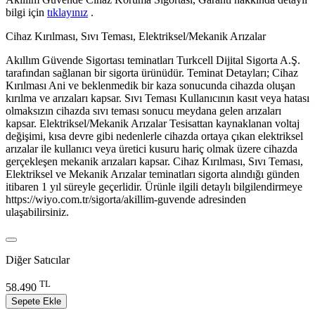
bilgi için
tıklayınız
.
Cihaz Kırılması, Sıvı Teması, Elektriksel/Mekanik Arızalar
Akıllım Güvende Sigortası teminatları Turkcell Dijital Sigorta A.Ş.
tarafından sağlanan bir sigorta ürünüdür. Teminat Detayları; Cihaz
Kırılması Ani ve beklenmedik bir kaza sonucunda cihazda oluşan
kırılma ve arızaları kapsar. Sıvı Teması Kullanıcının kasıt veya hatası
olmaksızın cihazda sıvı teması sonucu meydana gelen arızaları
kapsar. Elektriksel/Mekanik Arızalar Tesisattan kaynaklanan voltaj
değişimi, kısa devre gibi nedenlerle cihazda ortaya çıkan elektriksel
arızalar ile kullanıcı veya üretici kusuru hariç olmak üzere cihazda
gerçekleşen mekanik arızaları kapsar. Cihaz Kırılması, Sıvı Teması,
Elektriksel ve Mekanik Arızalar teminatları sigorta alındığı günden
itibaren 1 yıl süreyle geçerlidir. Ürünle ilgili detaylı bilgilendirmeye
https://wiyo.com.tr/sigorta/akillim-guvende adresinden
ulaşabilirsiniz.
Diğer Satıcılar
TL
58.490
Sepete Ekle