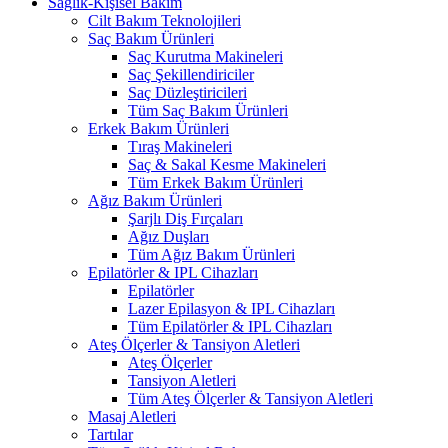
Sağlık-Kişisel Bakım
Cilt Bakım Teknolojileri
Saç Bakım Ürünleri
Saç Kurutma Makineleri
Saç Şekillendiriciler
Saç Düzleştiricileri
Tüm Saç Bakım Ürünleri
Erkek Bakım Ürünleri
Tıraş Makineleri
Saç & Sakal Kesme Makineleri
Tüm Erkek Bakım Ürünleri
Ağız Bakım Ürünleri
Şarjlı Diş Fırçaları
Ağız Duşları
Tüm Ağız Bakım Ürünleri
Epilatörler & IPL Cihazları
Epilatörler
Lazer Epilasyon & IPL Cihazları
Tüm Epilatörler & IPL Cihazları
Ateş Ölçerler & Tansiyon Aletleri
Ateş Ölçerler
Tansiyon Aletleri
Tüm Ateş Ölçerler & Tansiyon Aletleri
Masaj Aletleri
Tartılar