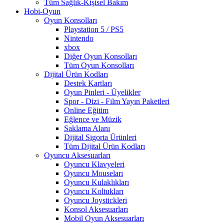
Tüm Sağlık-Kişisel Bakım
Hobi-Oyun
Oyun Konsolları
Playstation 5 / PS5
Nintendo
xbox
Diğer Oyun Konsolları
Tüm Oyun Konsolları
Dijital Ürün Kodları
Destek Kartları
Oyun Pinleri - Üyelikler
Spor - Dizi - Film Yayın Paketleri
Online Eğitim
Eğlence ve Müzik
Saklama Alanı
Dijital Sigorta Ürünleri
Tüm Dijital Ürün Kodları
Oyuncu Aksesuarları
Oyuncu Klavyeleri
Oyuncu Mouseları
Oyuncu Kulaklıkları
Oyuncu Koltukları
Oyuncu Joystickleri
Konsol Aksesuarları
Mobil Oyun Aksesuarları