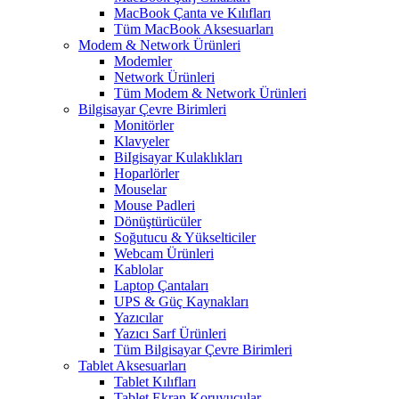
MacBook Çanta ve Kılıfları
Tüm MacBook Aksesuarları
Modem & Network Ürünleri
Modemler
Network Ürünleri
Tüm Modem & Network Ürünleri
Bilgisayar Çevre Birimleri
Monitörler
Klavyeler
BiIgisayar Kulaklıkları
Hoparlörler
Mouselar
Mouse Padleri
Dönüştürücüler
Soğutucu & Yükselticiler
Webcam Ürünleri
Kablolar
Laptop Çantaları
UPS & Güç Kaynakları
Yazıcılar
Yazıcı Sarf Ürünleri
Tüm Bilgisayar Çevre Birimleri
Tablet Aksesuarları
Tablet Kılıfları
Tablet Ekran Koruyucular