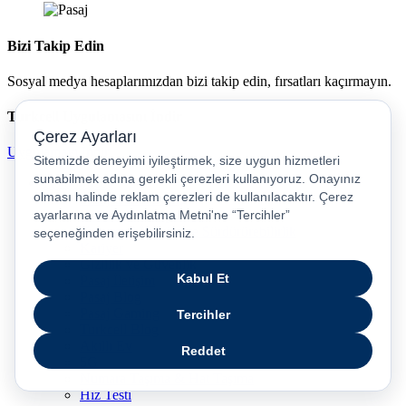
Bizi Takip Edin
Sosyal medya hesaplarımızdan bizi takip edin, fırsatları kaçırmayın.
Turkcell Uygulamasını İndir
Uygulamayı İndir
Hakkımızda
Pasaj Genel Bakış
Haberler & Duyurular
Kurumsal İletişim ve Sürdürürebilirlik
Kariyer
Gizlilik ve Güvenlik
Pasaj İletişim
Pasaj Blog
Pasaj Gaming
Turkcell Blog
Akıllı Ev
5G
Numara Taşıma & Hat Taşıma
Hız Testi