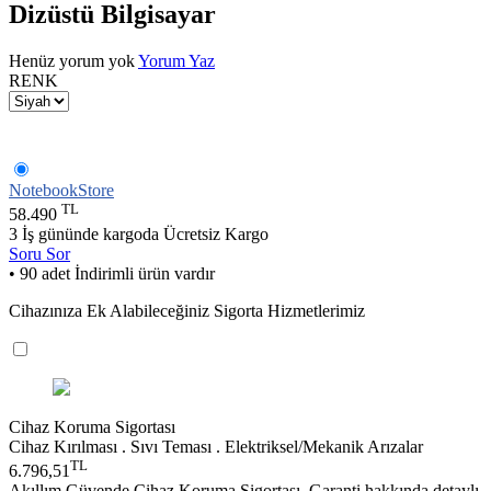
Dizüstü Bilgisayar
Henüz yorum yok
Yorum Yaz
RENK
NotebookStore
TL
58.490
3 İş gününde kargoda
Ücretsiz Kargo
Soru Sor
• 90 adet İndirimli ürün vardır
Cihazınıza Ek Alabileceğiniz Sigorta Hizmetlerimiz
Cihaz Koruma Sigortası
Cihaz Kırılması . Sıvı Teması . Elektriksel/Mekanik Arızalar
TL
6.796,51
Akıllım Güvende Cihaz Koruma Sigortası, Garanti hakkında detaylı