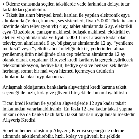
• Ödeme esnasında seçilen taksitlerde vade farkından dolayı tutar
farklılıkları görülebilir.
• Taksit üst sınırı bireysel kredi kartları ile yapılan elektronik eşya
alımlarında (Video, kamera, ses sistemleri, fiyatı 5.000 Türk lirasının
üzerinde olan televizyon vb) 4 ay, tablet alımlarında 6 ay, elektrikli
eşya (Buzdolabı, çamaşır makinesi, bulaşık makinesi, elektrikli ev
aletleri vb.) alımlarında ve fiyatı 5.000 Türk Lirasına kadar olan
televizyon alımlarında 9 ay, bilgisayar alımlarında 12 ay, “yenileme
merkezi” veya “yetkili satıcı” niteliğindeki iş yerlerinden alınan
yenilenmiş ürün niteliğinde olan cep telefonu alımlarında 12 ay
olarak olarak uygulanır. Bireysel kredi kartlarıyla gerçekleştirilecek
telekomünikasyon, hediye kart, hediye çeki ve benzeri şekillerde
herhangi somut bir mal veya hizmeti içermeyen ürünlerin
alımlarında taksit uygulanamaz.
Anlaşmalı olduğumuz bankalarla alışverişini kredi kartına taksit
seçeneği ile hızlı, kolay ve güvenli bir şekilde tamamlayabilirsin.
Ticari kredi kartları ile yapılan alışverişlerde 12 aya kadar taksit
imkanından yararlanabilirsiniz. En fazla 12 aya kadar taksit yapma
imkanı olsa da banka bazlı farklı taksit tutarları uygulanabilmektedir.
Alışveriş Kredisi
Sepetini hemen oluşturup Alışveriş Kredisi seçeneği ile ödeme
adımında taksitlendirebilir, hızlı, kolay ve güvenli bir şekilde