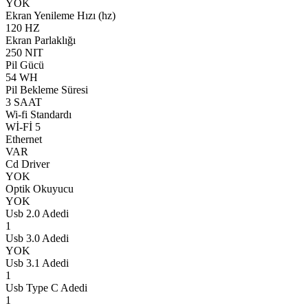
YOK
Ekran Yenileme Hızı (hz)
120 HZ
Ekran Parlaklığı
250 NIT
Pil Gücü
54 WH
Pil Bekleme Süresi
3 SAAT
Wi-fi Standardı
Wİ-Fİ 5
Ethernet
VAR
Cd Driver
YOK
Optik Okuyucu
YOK
Usb 2.0 Adedi
1
Usb 3.0 Adedi
YOK
Usb 3.1 Adedi
1
Usb Type C Adedi
1