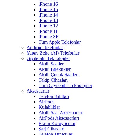
iPhone 16
iPhone 15
iPhone 14
iPhone 13
iPhone 12
iPhone 11
iPhone SE
Tüm Apple Telefonlar
Android Telefonlar
Yapay Zeka (AI) Telefonlar
Giyilebilir Teknolojiler
Akıllı Saatler
Akıllı Bileklikler
Akıllı Çocuk Saatleri
Takip Cihazları
Tüm Giyilebilir Teknolojiler
Aksesuarlar
Telefon Kılıfları
AirPods
Kulaklıklar
Akıllı Saat Aksesuarları
AirPods Aksesuarları
Ekran Koruyucular
Şarj Cihazları
Telefon Tutucular