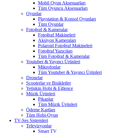
Mobil Oyun Aksesuarları
Tüm Oyuncu Aksesuarları
Oyunlar
Playstation & Konsol Oyunları
Tüm Oyunlar
Fotoğraf & Kameralar
Fotoğraf Makineleri
Aksiyon Kameraları
Polaroid Fotoğraf Makineleri
Fotoğraf Yazıcıları
Tüm Fotoğraf & Kameralar
Youtuber & Yayıncı Ürünleri
Mikrofonlar
Tüm Youtuber & Yayıncı Ürünleri
Dronelar
Scooterlar ve Bisikletler
Yetişkin Hobi & Eğlence
Müzik Ürünleri
Pikaplar
Tüm Müzik Ürünleri
Ödeme Kartları
Tüm Hobi-Oyun
TV-Ses Sistemleri
Televizyonlar
Smart TV