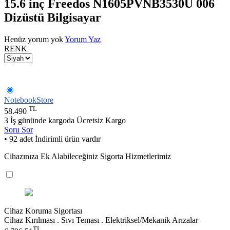
15.6 inç Freedos N1605PVNB3530U 006
Dizüstü Bilgisayar
Henüz yorum yok
Yorum Yaz
RENK
NotebookStore
TL
58.490
3 İş gününde kargoda
Ücretsiz Kargo
Soru Sor
• 92 adet İndirimli ürün vardır
Cihazınıza Ek Alabileceğiniz Sigorta Hizmetlerimiz
Cihaz Koruma Sigortası
Cihaz Kırılması . Sıvı Teması . Elektriksel/Mekanik Arızalar
TL