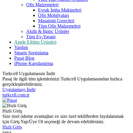
Ofis Malzemeleri
Evrak İmha Makineleri
Ofis Mobilyaları
Masaüstü Gereçleri
Tüm Ofis Malzemeleri
Akıllı & İlginç Ürünler
Tüm Ev-Yaşam
Apple Eğitim Ürünleri
Yardım
Sipariş Sorgulama
Pasaj Blog
iPhone Karşılaştırma
Turkcell Uygulamasını İndir
Pasaj ile ilgili tüm işlemlerinizi Turkcell Uygulamasından hızlıca
gerçekleştirebilirsiniz.
Uygulamayı İndir
turkcell.com.tr
Hızlı Giriş
Size özel ödeme avantajları ve size özel tekliflerden faydalanmak
için Giriş Yap/Üye Ol seçeneği ile devam edebilirsiniz.
Hızlı Giriş
veya