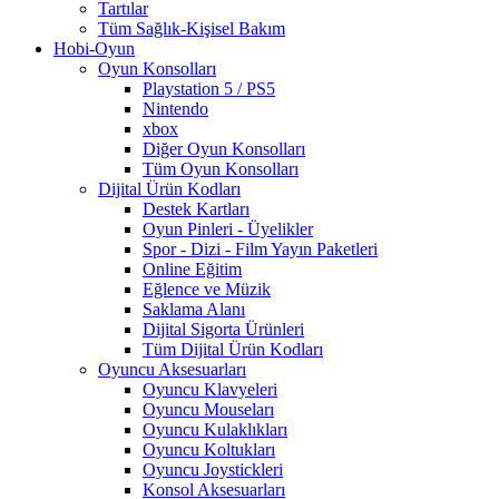
Tartılar
Tüm Sağlık-Kişisel Bakım
Hobi-Oyun
Oyun Konsolları
Playstation 5 / PS5
Nintendo
xbox
Diğer Oyun Konsolları
Tüm Oyun Konsolları
Dijital Ürün Kodları
Destek Kartları
Oyun Pinleri - Üyelikler
Spor - Dizi - Film Yayın Paketleri
Online Eğitim
Eğlence ve Müzik
Saklama Alanı
Dijital Sigorta Ürünleri
Tüm Dijital Ürün Kodları
Oyuncu Aksesuarları
Oyuncu Klavyeleri
Oyuncu Mouseları
Oyuncu Kulaklıkları
Oyuncu Koltukları
Oyuncu Joystickleri
Konsol Aksesuarları