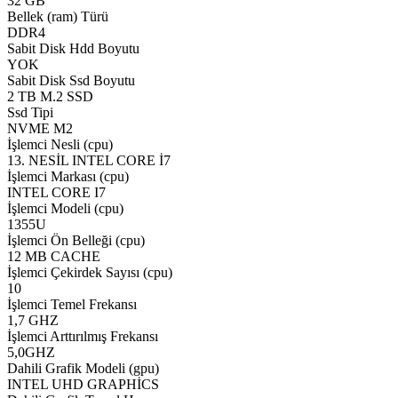
32 GB
Bellek (ram) Türü
DDR4
Sabit Disk Hdd Boyutu
YOK
Sabit Disk Ssd Boyutu
2 TB M.2 SSD
Ssd Tipi
NVME M2
İşlemci Nesli (cpu)
13. NESİL INTEL CORE İ7
İşlemci Markası (cpu)
INTEL CORE I7
İşlemci Modeli (cpu)
1355U
İşlemci Ön Belleği (cpu)
12 MB CACHE
İşlemci Çekirdek Sayısı (cpu)
10
İşlemci Temel Frekansı
1,7 GHZ
İşlemci Arttırılmış Frekansı
5,0GHZ
Dahili Grafik Modeli (gpu)
INTEL UHD GRAPHİCS