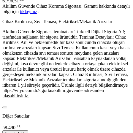
6.796,51
Akıllım Güvende Cihaz Koruma Sigortası, Garanti hakkında detaylı
bilgi için
tıklayınız
.
Cihaz Kırılması, Sıvı Teması, Elektriksel/Mekanik Arızalar
Akıllım Güvende Sigortası teminatları Turkcell Dijital Sigorta A.Ş.
tarafından sağlanan bir sigorta ürünüdür. Teminat Detayları; Cihaz
Kırılması Ani ve beklenmedik bir kaza sonucunda cihazda oluşan
kırılma ve arızaları kapsar. Sıvı Teması Kullanıcının kasıt veya hatası
olmaksızın cihazda sıvı teması sonucu meydana gelen arızaları
kapsar. Elektriksel/Mekanik Arızalar Tesisattan kaynaklanan voltaj
değişimi, kısa devre gibi nedenlerle cihazda ortaya çıkan elektriksel
arızalar ile kullanıcı veya üretici kusuru hariç olmak üzere cihazda
gerçekleşen mekanik arızaları kapsar. Cihaz Kırılması, Sıvı Teması,
Elektriksel ve Mekanik Arızalar teminatları sigorta alındığı günden
itibaren 1 yıl süreyle geçerlidir. Ürünle ilgili detaylı bilgilendirmeye
https://wiyo.com.tr/sigorta/akillim-guvende adresinden
ulaşabilirsiniz.
Diğer Satıcılar
TL
58.490