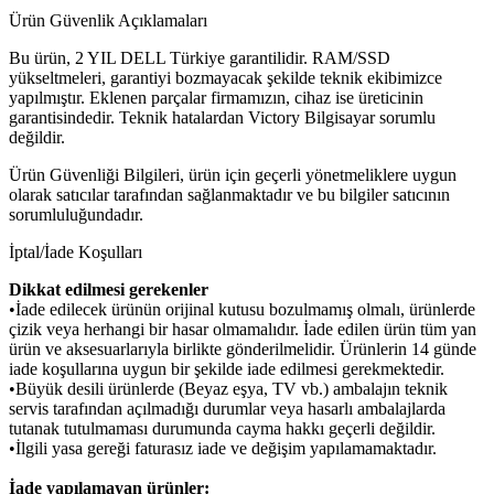
Ürün Güvenlik Açıklamaları
Bu ürün, 2 YIL DELL Türkiye garantilidir. RAM/SSD
yükseltmeleri, garantiyi bozmayacak şekilde teknik ekibimizce
yapılmıştır. Eklenen parçalar firmamızın, cihaz ise üreticinin
garantisindedir. Teknik hatalardan Victory Bilgisayar sorumlu
değildir.
Ürün Güvenliği Bilgileri, ürün için geçerli yönetmeliklere uygun
olarak satıcılar tarafından sağlanmaktadır ve bu bilgiler satıcının
sorumluluğundadır.
İptal/İade Koşulları
Dikkat edilmesi gerekenler
•İade edilecek ürünün orijinal kutusu bozulmamış olmalı, ürünlerde
çizik veya herhangi bir hasar olmamalıdır. İade edilen ürün tüm yan
ürün ve aksesuarlarıyla birlikte gönderilmelidir. Ürünlerin 14 günde
iade koşullarına uygun bir şekilde iade edilmesi gerekmektedir.
•Büyük desili ürünlerde (Beyaz eşya, TV vb.) ambalajın teknik
servis tarafından açılmadığı durumlar veya hasarlı ambalajlarda
tutanak tutulmaması durumunda cayma hakkı geçerli değildir.
•İlgili yasa gereği faturasız iade ve değişim yapılamamaktadır.
İade yapılamayan ürünler: