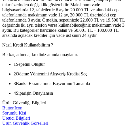
tutar üzerinden değişiklik gösterebilir. Maksimum vade
bilgisayarlarda 12, tabletlerde 6 aydır. 20.000 TL ve altındaki cep
telefonlarında maksimum vade 12 ay, 20.000 TL üzerindeki cep
telefonlarında 3 aydır. Örneğin, sepetinizde 22.600 TL ve 19.500 TL
değerinde iki ayrı telefon varsa kullanabileceğiniz maksimum vade 3
aydır. Bu kategoriler haricinde kalan ve 50.001 TL – 100.000 TL
arasında açılacak krediler için vade üst sınırı 24 aydır.
Nasıl Kredi Kullanabilirim ?
Bir kaç adımda, krediniz anında onaylanır.
1
Sepetini Oluştur
2
Ödeme Yöntemini Alışveriş Kredisi Seç
3
Banka Ekranlarında Başvurunu Tamamla
4
Siparişin Onaylansın
Ürün Güvenliği Bilgileri
ButtonIcon
Sorumlu Kişi
Üretici Bilgileri
Ürün Güvenlik Görselleri