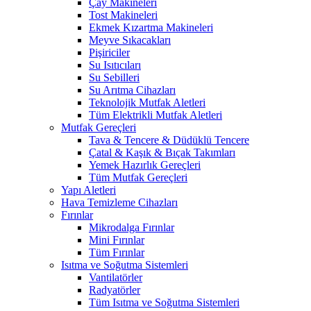
Çay Makineleri
Tost Makineleri
Ekmek Kızartma Makineleri
Meyve Sıkacakları
Pişiriciler
Su Isıtıcıları
Su Sebilleri
Su Arıtma Cihazları
Teknolojik Mutfak Aletleri
Tüm Elektrikli Mutfak Aletleri
Mutfak Gereçleri
Tava & Tencere & Düdüklü Tencere
Çatal & Kaşık & Bıçak Takımları
Yemek Hazırlık Gereçleri
Tüm Mutfak Gereçleri
Yapı Aletleri
Hava Temizleme Cihazları
Fırınlar
Mikrodalga Fırınlar
Mini Fırınlar
Tüm Fırınlar
Isıtma ve Soğutma Sistemleri
Vantilatörler
Radyatörler
Tüm Isıtma ve Soğutma Sistemleri