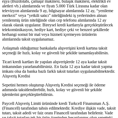
eşya (Buzdolabı, çamaşır makinesi, bulaşık makinesi, elektrikli ev
aletleri vb.) alımlarında ve fiyatı 5.000 Türk Lirasına kadar olan
televizyon alımlarında 9 ay, bilgisayar alımlarında 12 ay, “yenileme
merkezi” veya “yetkili satıcı” niteliğindeki iş yerlerinden alınan
yenilenmiş ürün niteliğinde olan cep telefonu alımlarında 12 ay
olarak olarak uygulanır. Bireysel kredi kartlarıyla gerçekleştirilecek
telekomünikasyon, hediye kart, hediye çeki ve benzeri şekillerde
herhangi somut bir mal veya hizmeti içermeyen ürünlerin
alımlarında taksit uygulanamaz.
Anlaşmalı olduğumuz bankalarla alışverişini kredi kartına taksit
seçeneği ile hızlı, kolay ve güvenli bir şekilde tamamlayabilirsin.
Ticari kredi kartları ile yapılan alışverişlerde 12 aya kadar taksit
imkanından yararlanabilirsiniz. En fazla 12 aya kadar taksit yapma
imkanı olsa da banka bazlı farklı taksit tutarları uygulanabilmektedir.
Alışveriş Kredisi
Sepetini hemen oluşturup Alışveriş Kredisi seçeneği ile ödeme
adımında taksitlendirebilir, hızlı, kolay ve güvenli bir şekilde
işlemlerini gerçekleştirebilirsin.
Paycell Alışveriş Limiti ürününde kredi Turkcell Finansman A.Ş.
(Financell) tarafından tahsis edilmektedir. Krediye ilişkin vade, taksit
tutarı, taksit adedi ve faiz oranı Financell tarafından belirlenir. Vade
ve taksit tutarları tek bir ürün üzerinden hesaplanmış olup sepetteki