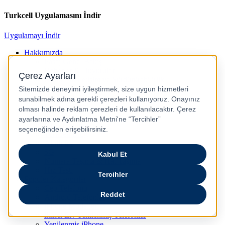
Turkcell Uygulamasını İndir
Uygulamayı İndir
Hakkımızda
Pasaj Genel Bakış
Haberler & Duyurular
Kurumsal İletişim ve Sürdürürebilirlik
Kariyer
Gizlilik ve Güvenlik
Pasaj İletişim
Pasaj Blog
Pasaj Gaming
Turkcell Blog
Akıllı Ev
5G
Numara Taşıma & Hat Taşıma
Hız Testi
Popüler Kategoriler
Cep Telefonu
Android Telefonlar
iPhone Modelleri
İkinci El / Yenilenmiş Telefonlar
Yenilenmiş iPhone