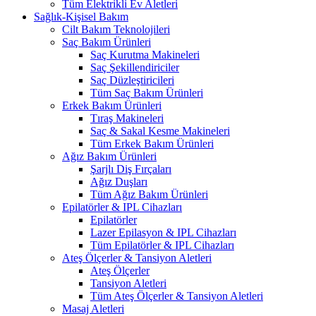
Tüm Elektrikli Ev Aletleri
Sağlık-Kişisel Bakım
Cilt Bakım Teknolojileri
Saç Bakım Ürünleri
Saç Kurutma Makineleri
Saç Şekillendiriciler
Saç Düzleştiricileri
Tüm Saç Bakım Ürünleri
Erkek Bakım Ürünleri
Tıraş Makineleri
Saç & Sakal Kesme Makineleri
Tüm Erkek Bakım Ürünleri
Ağız Bakım Ürünleri
Şarjlı Diş Fırçaları
Ağız Duşları
Tüm Ağız Bakım Ürünleri
Epilatörler & IPL Cihazları
Epilatörler
Lazer Epilasyon & IPL Cihazları
Tüm Epilatörler & IPL Cihazları
Ateş Ölçerler & Tansiyon Aletleri
Ateş Ölçerler
Tansiyon Aletleri
Tüm Ateş Ölçerler & Tansiyon Aletleri
Masaj Aletleri