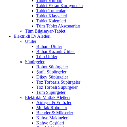
Tablet Kılıfları
Tablet Ekran Koruyucular
Tablet Tutucular
Tablet Klavyeleri
Tablet Kalemleri
Tüm Tablet Aksesuarları
Tüm Bilgisayar-Tablet
Elektrikli Ev Aletleri
Ütüler
Buharlı Ütüler
Buhar Kazanlı Ütüler
Tüm Ütüler
Süpürgeler
Robot Süpürgeler
Şarjlı Süpürgeler
Dikey Süpürgeler
Toz Torbasız Süpürgeler
Toz Torbalı Süpürgeler
Tüm Süpürgeler
Elektrikli Mutfak Aletleri
Airfryer & Fritözler
Mutfak Robotları
Blender & Mikserler
Kahve Makineleri
Kahve Çeşitleri