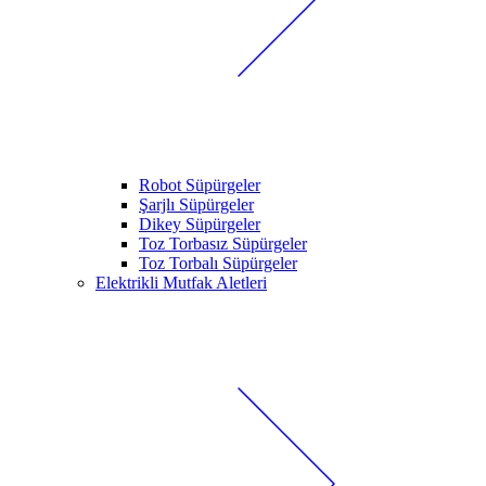
Robot Süpürgeler
Şarjlı Süpürgeler
Dikey Süpürgeler
Toz Torbasız Süpürgeler
Toz Torbalı Süpürgeler
Elektrikli Mutfak Aletleri