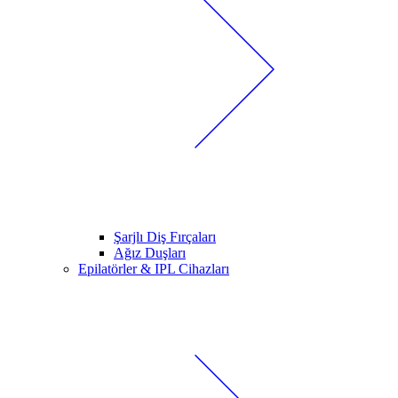
Şarjlı Diş Fırçaları
Ağız Duşları
Epilatörler & IPL Cihazları