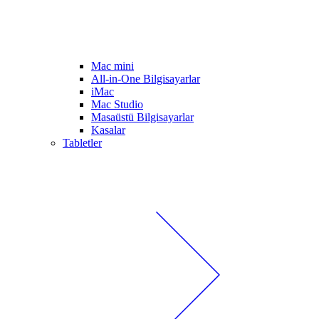
Mac mini
All-in-One Bilgisayarlar
iMac
Mac Studio
Masaüstü Bilgisayarlar
Kasalar
Tabletler