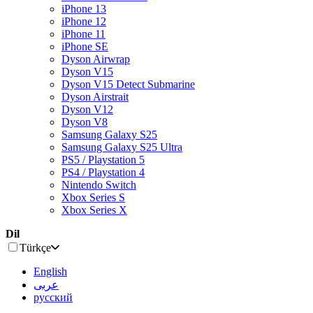
iPhone 13
iPhone 12
iPhone 11
iPhone SE
Dyson Airwrap
Dyson V15
Dyson V15 Detect Submarine
Dyson Airstrait
Dyson V12
Dyson V8
Samsung Galaxy S25
Samsung Galaxy S25 Ultra
PS5 / Playstation 5
PS4 / Playstation 4
Nintendo Switch
Xbox Series S
Xbox Series X
Dil
Türkçe
English
عربى
русский