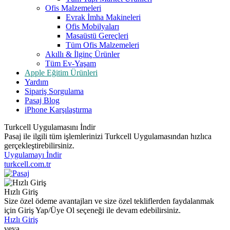
Ofis Malzemeleri
Evrak İmha Makineleri
Ofis Mobilyaları
Masaüstü Gereçleri
Tüm Ofis Malzemeleri
Akıllı & İlginç Ürünler
Tüm Ev-Yaşam
Apple Eğitim Ürünleri
Yardım
Sipariş Sorgulama
Pasaj Blog
iPhone Karşılaştırma
Turkcell Uygulamasını İndir
Pasaj ile ilgili tüm işlemlerinizi Turkcell Uygulamasından hızlıca
gerçekleştirebilirsiniz.
Uygulamayı İndir
turkcell.com.tr
Hızlı Giriş
Size özel ödeme avantajları ve size özel tekliflerden faydalanmak
için Giriş Yap/Üye Ol seçeneği ile devam edebilirsiniz.
Hızlı Giriş
veya