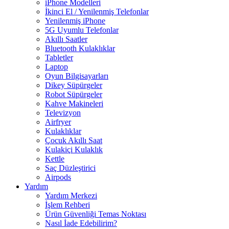
iPhone Modelleri
İkinci El / Yenilenmiş Telefonlar
Yenilenmiş iPhone
5G Uyumlu Telefonlar
Akıllı Saatler
Bluetooth Kulaklıklar
Tabletler
Laptop
Oyun Bilgisayarları
Dikey Süpürgeler
Robot Süpürgeler
Kahve Makineleri
Televizyon
Airfryer
Kulaklıklar
Çocuk Akıllı Saat
Kulakiçi Kulaklık
Kettle
Saç Düzleştirici
Airpods
Yardım
Yardım Merkezi
İşlem Rehberi
Ürün Güvenliği Temas Noktası
Nasıl İade Edebilirim?