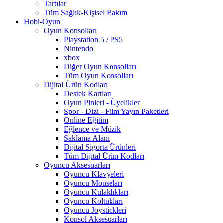
Tartılar
Tüm Sağlık-Kişisel Bakım
Hobi-Oyun
Oyun Konsolları
Playstation 5 / PS5
Nintendo
xbox
Diğer Oyun Konsolları
Tüm Oyun Konsolları
Dijital Ürün Kodları
Destek Kartları
Oyun Pinleri - Üyelikler
Spor - Dizi - Film Yayın Paketleri
Online Eğitim
Eğlence ve Müzik
Saklama Alanı
Dijital Sigorta Ürünleri
Tüm Dijital Ürün Kodları
Oyuncu Aksesuarları
Oyuncu Klavyeleri
Oyuncu Mouseları
Oyuncu Kulaklıkları
Oyuncu Koltukları
Oyuncu Joystickleri
Konsol Aksesuarları