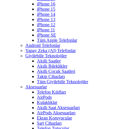
iPhone 16
iPhone 15
iPhone 14
iPhone 13
iPhone 12
iPhone 11
iPhone SE
Tüm Apple Telefonlar
Android Telefonlar
Yapay Zeka (AI) Telefonlar
Giyilebilir Teknolojiler
Akıllı Saatler
Akıllı Bileklikler
Akıllı Çocuk Saatleri
Takip Cihazları
Tüm Giyilebilir Teknolojiler
Aksesuarlar
Telefon Kılıfları
AirPods
Kulaklıklar
Akıllı Saat Aksesuarları
AirPods Aksesuarları
Ekran Koruyucular
Şarj Cihazları
Telefon Tutucular