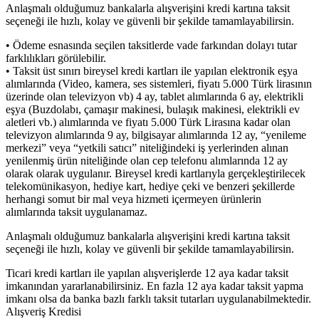
Anlaşmalı olduğumuz bankalarla alışverişini kredi kartına taksit
seçeneği ile hızlı, kolay ve güvenli bir şekilde tamamlayabilirsin.
• Ödeme esnasında seçilen taksitlerde vade farkından dolayı tutar
farklılıkları görülebilir.
• Taksit üst sınırı bireysel kredi kartları ile yapılan elektronik eşya
alımlarında (Video, kamera, ses sistemleri, fiyatı 5.000 Türk lirasının
üzerinde olan televizyon vb) 4 ay, tablet alımlarında 6 ay, elektrikli
eşya (Buzdolabı, çamaşır makinesi, bulaşık makinesi, elektrikli ev
aletleri vb.) alımlarında ve fiyatı 5.000 Türk Lirasına kadar olan
televizyon alımlarında 9 ay, bilgisayar alımlarında 12 ay, “yenileme
merkezi” veya “yetkili satıcı” niteliğindeki iş yerlerinden alınan
yenilenmiş ürün niteliğinde olan cep telefonu alımlarında 12 ay
olarak olarak uygulanır. Bireysel kredi kartlarıyla gerçekleştirilecek
telekomünikasyon, hediye kart, hediye çeki ve benzeri şekillerde
herhangi somut bir mal veya hizmeti içermeyen ürünlerin
alımlarında taksit uygulanamaz.
Anlaşmalı olduğumuz bankalarla alışverişini kredi kartına taksit
seçeneği ile hızlı, kolay ve güvenli bir şekilde tamamlayabilirsin.
Ticari kredi kartları ile yapılan alışverişlerde 12 aya kadar taksit
imkanından yararlanabilirsiniz. En fazla 12 aya kadar taksit yapma
imkanı olsa da banka bazlı farklı taksit tutarları uygulanabilmektedir.
Alışveriş Kredisi