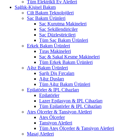
Tüm Elektrikli Ev Aletleri
Sağlık-Kişisel Bakım
Cilt Bakım Teknolojileri
Saç Bakım Ürünleri
Saç Kurutma Makineleri
Saç Şekillendiriciler
Saç Düzleştiricileri
Tüm Saç Bakım Ürünleri
Erkek Bakım Ürünleri
Tıraş Makineleri
Saç & Sakal Kesme Makineleri
Tüm Erkek Bakım Ürünleri
Ağız Bakım Ürünleri
Şarjlı Diş Fırçaları
Ağız Duşları
Tüm Ağız Bakım Ürünleri
Epilatörler & IPL Cihazları
Epilatörler
Lazer Epilasyon & IPL Cihazları
Tüm Epilatörler & IPL Cihazları
Ateş Ölçerler & Tansiyon Aletleri
Ateş Ölçerler
Tansiyon Aletleri
Tüm Ateş Ölçerler & Tansiyon Aletleri
Masaj Aletleri