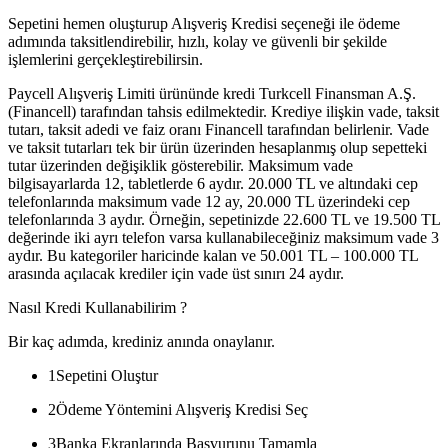
Sepetini hemen oluşturup Alışveriş Kredisi seçeneği ile ödeme
adımında taksitlendirebilir, hızlı, kolay ve güvenli bir şekilde
işlemlerini gerçekleştirebilirsin.
Paycell Alışveriş Limiti ürününde kredi Turkcell Finansman A.Ş.
(Financell) tarafından tahsis edilmektedir. Krediye ilişkin vade, taksit
tutarı, taksit adedi ve faiz oranı Financell tarafından belirlenir. Vade
ve taksit tutarları tek bir ürün üzerinden hesaplanmış olup sepetteki
tutar üzerinden değişiklik gösterebilir. Maksimum vade
bilgisayarlarda 12, tabletlerde 6 aydır. 20.000 TL ve altındaki cep
telefonlarında maksimum vade 12 ay, 20.000 TL üzerindeki cep
telefonlarında 3 aydır. Örneğin, sepetinizde 22.600 TL ve 19.500 TL
değerinde iki ayrı telefon varsa kullanabileceğiniz maksimum vade 3
aydır. Bu kategoriler haricinde kalan ve 50.001 TL – 100.000 TL
arasında açılacak krediler için vade üst sınırı 24 aydır.
Nasıl Kredi Kullanabilirim ?
Bir kaç adımda, krediniz anında onaylanır.
1
Sepetini Oluştur
2
Ödeme Yöntemini Alışveriş Kredisi Seç
3
Banka Ekranlarında Başvurunu Tamamla