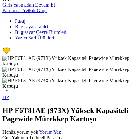
Giriş Yapmadan Devam Et
Kurumsal Yetkili Girişi
Pasaj
Bilgisayar-Tablet
Bilgisayar Çevre Birimleri
Yazıcı Sarf Ürünleri
"
"
HP
HP F6T81AE (973X) Yüksek Kapasiteli
Pagewide Mürekkep Kartuşu
Henüz yorum yok
Yorum Yaz
Çok Yakında Turkcell Pasaj' da