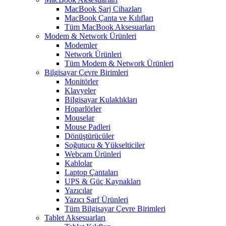
MacBook Şarj Cihazları
MacBook Çanta ve Kılıfları
Tüm MacBook Aksesuarları
Modem & Network Ürünleri
Modemler
Network Ürünleri
Tüm Modem & Network Ürünleri
Bilgisayar Çevre Birimleri
Monitörler
Klavyeler
BiIgisayar Kulaklıkları
Hoparlörler
Mouselar
Mouse Padleri
Dönüştürücüler
Soğutucu & Yükselticiler
Webcam Ürünleri
Kablolar
Laptop Çantaları
UPS & Güç Kaynakları
Yazıcılar
Yazıcı Sarf Ürünleri
Tüm Bilgisayar Çevre Birimleri
Tablet Aksesuarları