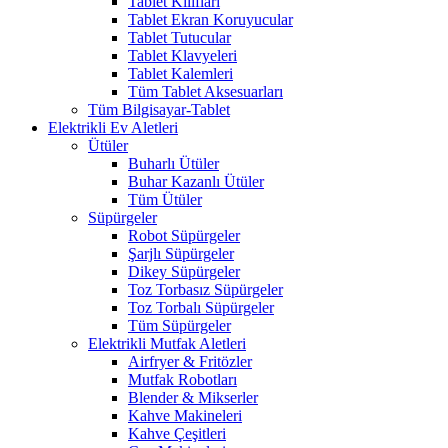
Tablet Kılıfları
Tablet Ekran Koruyucular
Tablet Tutucular
Tablet Klavyeleri
Tablet Kalemleri
Tüm Tablet Aksesuarları
Tüm Bilgisayar-Tablet
Elektrikli Ev Aletleri
Ütüler
Buharlı Ütüler
Buhar Kazanlı Ütüler
Tüm Ütüler
Süpürgeler
Robot Süpürgeler
Şarjlı Süpürgeler
Dikey Süpürgeler
Toz Torbasız Süpürgeler
Toz Torbalı Süpürgeler
Tüm Süpürgeler
Elektrikli Mutfak Aletleri
Airfryer & Fritözler
Mutfak Robotları
Blender & Mikserler
Kahve Makineleri
Kahve Çeşitleri