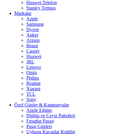
Huawei Telefon
Stanley Termos
Markalar
Apple
Samsung
Dyson
Anker
Arzum
Braun
Casper
Huawei
JBL
Lenovo
Omix
Philips
Realme
Xiaomi
TCL
Sony
Özel Günler & Kampanyalar
Apple Eğitim
Düğün ve Çeyiz Paketleri
Fırsatlar Pasajı
Pasaj Günleri
Uykusu Kaçanlar Kulübü