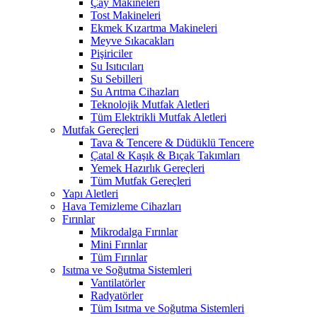
Çay Makineleri
Tost Makineleri
Ekmek Kızartma Makineleri
Meyve Sıkacakları
Pişiriciler
Su Isıtıcıları
Su Sebilleri
Su Arıtma Cihazları
Teknolojik Mutfak Aletleri
Tüm Elektrikli Mutfak Aletleri
Mutfak Gereçleri
Tava & Tencere & Düdüklü Tencere
Çatal & Kaşık & Bıçak Takımları
Yemek Hazırlık Gereçleri
Tüm Mutfak Gereçleri
Yapı Aletleri
Hava Temizleme Cihazları
Fırınlar
Mikrodalga Fırınlar
Mini Fırınlar
Tüm Fırınlar
Isıtma ve Soğutma Sistemleri
Vantilatörler
Radyatörler
Tüm Isıtma ve Soğutma Sistemleri