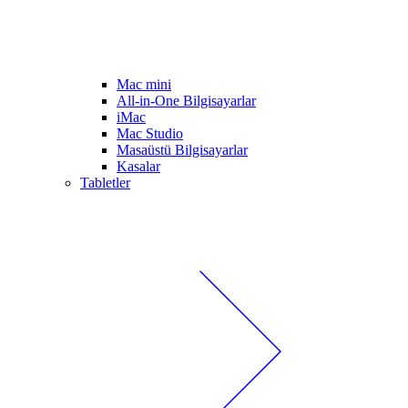
Mac mini
All-in-One Bilgisayarlar
iMac
Mac Studio
Masaüstü Bilgisayarlar
Kasalar
Tabletler