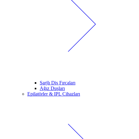
Şarjlı Diş Fırçaları
Ağız Duşları
Epilatörler & IPL Cihazları