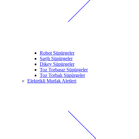
Robot Süpürgeler
Şarjlı Süpürgeler
Dikey Süpürgeler
Toz Torbasız Süpürgeler
Toz Torbalı Süpürgeler
Elektrikli Mutfak Aletleri