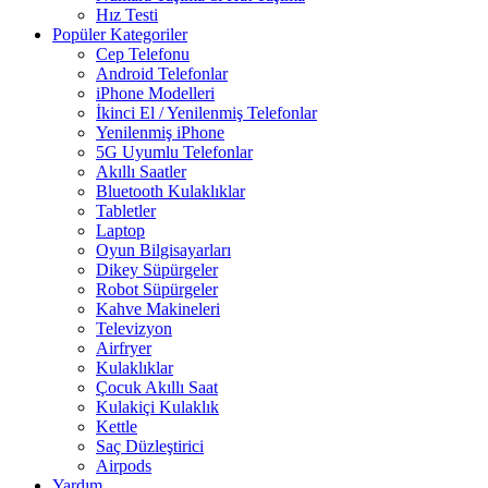
Hız Testi
Popüler Kategoriler
Cep Telefonu
Android Telefonlar
iPhone Modelleri
İkinci El / Yenilenmiş Telefonlar
Yenilenmiş iPhone
5G Uyumlu Telefonlar
Akıllı Saatler
Bluetooth Kulaklıklar
Tabletler
Laptop
Oyun Bilgisayarları
Dikey Süpürgeler
Robot Süpürgeler
Kahve Makineleri
Televizyon
Airfryer
Kulaklıklar
Çocuk Akıllı Saat
Kulakiçi Kulaklık
Kettle
Saç Düzleştirici
Airpods
Yardım