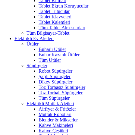
Tablet Kılıfları
Tablet Ekran Koruyucular
Tablet Tutucular
Tablet Klavyeleri
Tablet Kalemleri
Tüm Tablet Aksesuarları
Tüm Bilgisayar-Tablet
Elektrikli Ev Aletleri
Ütüler
Buharlı Ütüler
Buhar Kazanlı Ütüler
Tüm Ütüler
Süpürgeler
Robot Süpürgeler
Şarjlı Süpürgeler
Dikey Süpürgeler
Toz Torbasız Süpürgeler
Toz Torbalı Süpürgeler
Tüm Süpürgeler
Elektrikli Mutfak Aletleri
Airfryer & Fritözler
Mutfak Robotları
Blender & Mikserler
Kahve Makineleri
Kahve Çeşitleri