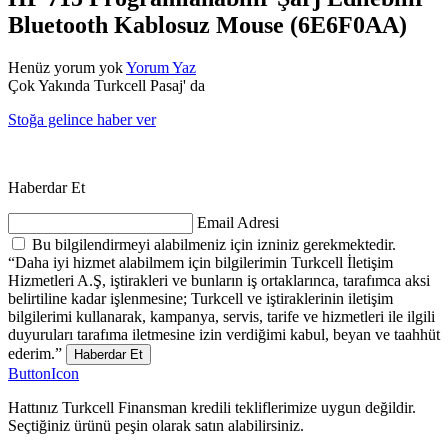
Bluetooth Kablosuz Mouse (6E6F0AA)
Henüz yorum yok
Yorum Yaz
Çok Yakında Turkcell Pasaj' da
Stoğa gelince haber ver
Haberdar Et
Email Adresi
Bu bilgilendirmeyi alabilmeniz için izniniz gerekmektedir.
“Daha iyi hizmet alabilmem için bilgilerimin Turkcell İletişim
Hizmetleri A.Ş, iştirakleri ve bunların iş ortaklarınca, tarafımca aksi
belirtiline kadar işlenmesine; Turkcell ve iştiraklerinin iletişim
bilgilerimi kullanarak, kampanya, servis, tarife ve hizmetleri ile ilgili
duyuruları tarafıma iletmesine izin verdiğimi kabul, beyan ve taahhüt
ederim.”
Haberdar Et
ButtonIcon
Hattınız Turkcell Finansman kredili tekliflerimize uygun değildir.
Seçtiğiniz ürünü peşin olarak satın alabilirsiniz.