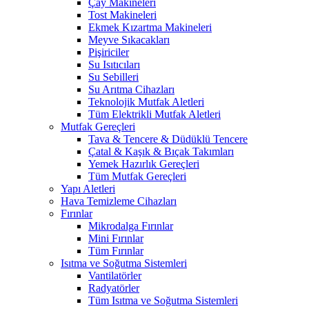
Çay Makineleri
Tost Makineleri
Ekmek Kızartma Makineleri
Meyve Sıkacakları
Pişiriciler
Su Isıtıcıları
Su Sebilleri
Su Arıtma Cihazları
Teknolojik Mutfak Aletleri
Tüm Elektrikli Mutfak Aletleri
Mutfak Gereçleri
Tava & Tencere & Düdüklü Tencere
Çatal & Kaşık & Bıçak Takımları
Yemek Hazırlık Gereçleri
Tüm Mutfak Gereçleri
Yapı Aletleri
Hava Temizleme Cihazları
Fırınlar
Mikrodalga Fırınlar
Mini Fırınlar
Tüm Fırınlar
Isıtma ve Soğutma Sistemleri
Vantilatörler
Radyatörler
Tüm Isıtma ve Soğutma Sistemleri