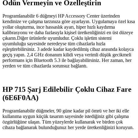
Ödün Vermeyin ve Özelleştirin
Programlanabilir 6 düğmeyi HP Accessory Center üzerinden
kendinize ve çalışma tarzınıza göre ayarlayın. Uygulamaya özel kısa
yollar oluşturma, ince hassaslık ayarı, hiper hızlı kaydırma
kalibrasyonu ve daha fazlasıyla kişisel üretkenliğinizi en üst düzeye
çıkarın.Diğer ürünlerle uyumludur. Çoklu işletim sistemi
uyumluluğu sayesinde neredeyse tüm cihazlarla hızla
eşleştirebilirsiniz. 3 adede kadar kaydedilmiş cihaz arasında kolayca
geçiş yapın. 2,4 GHz donanım kilidi veya verimli düşük gecikmeli
performans için Bluetooth 5.3 ile bağlayabilirsiniz. Her zaman, her
yerden ve tüm cihazlarda sorunsuz bağlantı.
HP 715 Şarj Edilebilir Çoklu Cihaz Fare
(6E6F0AA)
Programlanabilir düğmeler, 90 güne kadar pil ömrü ve her iki elle
kullanıma uygun küçük tasarım sayesinde istediğiniz gibi çalışma
özgürlüğüne ulaşın. Tüm yüzeylerde kullanarak ve birden çok
cihaza bağlanarak bulunduğunuz her yerde üretkenliğinizi koruyun.