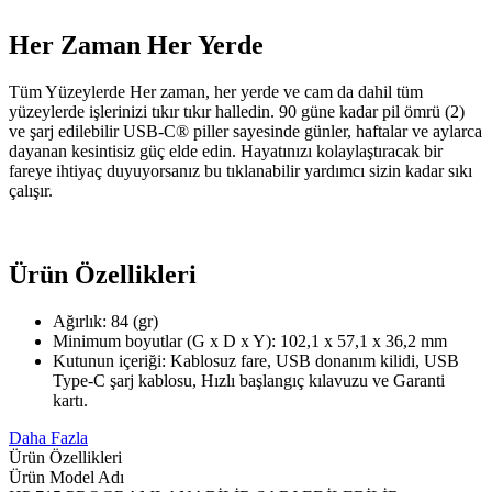
Her Zaman Her Yerde
Tüm Yüzeylerde Her zaman, her yerde ve cam da dahil tüm
yüzeylerde işlerinizi tıkır tıkır halledin. 90 güne kadar pil ömrü (2)
ve şarj edilebilir USB-C® piller sayesinde günler, haftalar ve aylarca
dayanan kesintisiz güç elde edin. Hayatınızı kolaylaştıracak bir
fareye ihtiyaç duyuyorsanız bu tıklanabilir yardımcı sizin kadar sıkı
çalışır.
Ürün Özellikleri
Ağırlık: 84 (gr)
Minimum boyutlar (G x D x Y): 102,1 x 57,1 x 36,2 mm
Kutunun içeriği: Kablosuz fare, USB donanım kilidi, USB
Type-C şarj kablosu, Hızlı başlangıç kılavuzu ve Garanti
kartı.
Daha Fazla
Ürün Özellikleri
Ürün Model Adı