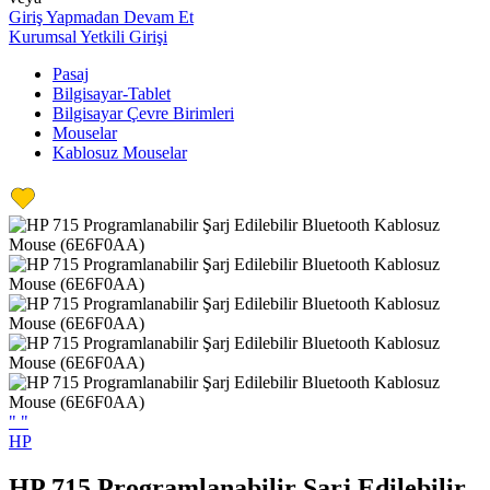
Giriş Yapmadan Devam Et
Kurumsal Yetkili Girişi
Pasaj
Bilgisayar-Tablet
Bilgisayar Çevre Birimleri
Mouselar
Kablosuz Mouselar
"
"
HP
HP 715 Programlanabilir Şarj Edilebilir