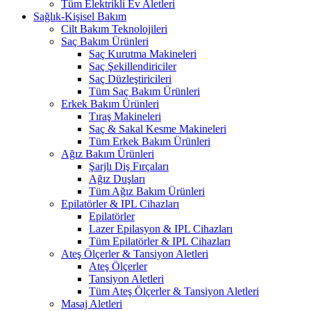
Tüm Elektrikli Ev Aletleri
Sağlık-Kişisel Bakım
Cilt Bakım Teknolojileri
Saç Bakım Ürünleri
Saç Kurutma Makineleri
Saç Şekillendiriciler
Saç Düzleştiricileri
Tüm Saç Bakım Ürünleri
Erkek Bakım Ürünleri
Tıraş Makineleri
Saç & Sakal Kesme Makineleri
Tüm Erkek Bakım Ürünleri
Ağız Bakım Ürünleri
Şarjlı Diş Fırçaları
Ağız Duşları
Tüm Ağız Bakım Ürünleri
Epilatörler & IPL Cihazları
Epilatörler
Lazer Epilasyon & IPL Cihazları
Tüm Epilatörler & IPL Cihazları
Ateş Ölçerler & Tansiyon Aletleri
Ateş Ölçerler
Tansiyon Aletleri
Tüm Ateş Ölçerler & Tansiyon Aletleri
Masaj Aletleri