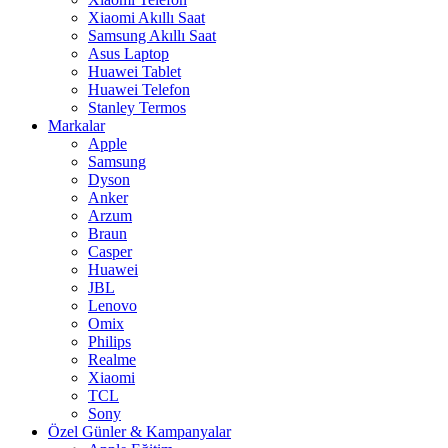
Xiaomi Akıllı Saat
Samsung Akıllı Saat
Asus Laptop
Huawei Tablet
Huawei Telefon
Stanley Termos
Markalar
Apple
Samsung
Dyson
Anker
Arzum
Braun
Casper
Huawei
JBL
Lenovo
Omix
Philips
Realme
Xiaomi
TCL
Sony
Özel Günler & Kampanyalar