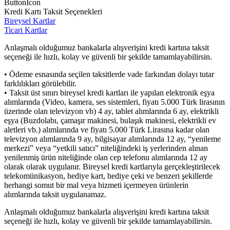
ButtonIcon
Kredi Kartı Taksit Seçenekleri
Bireysel Kartlar
Ticari Kartlar
Anlaşmalı olduğumuz bankalarla alışverişini kredi kartına taksit
seçeneği ile hızlı, kolay ve güvenli bir şekilde tamamlayabilirsin.
• Ödeme esnasında seçilen taksitlerde vade farkından dolayı tutar
farklılıkları görülebilir.
• Taksit üst sınırı bireysel kredi kartları ile yapılan elektronik eşya
alımlarında (Video, kamera, ses sistemleri, fiyatı 5.000 Türk lirasının
üzerinde olan televizyon vb) 4 ay, tablet alımlarında 6 ay, elektrikli
eşya (Buzdolabı, çamaşır makinesi, bulaşık makinesi, elektrikli ev
aletleri vb.) alımlarında ve fiyatı 5.000 Türk Lirasına kadar olan
televizyon alımlarında 9 ay, bilgisayar alımlarında 12 ay, “yenileme
merkezi” veya “yetkili satıcı” niteliğindeki iş yerlerinden alınan
yenilenmiş ürün niteliğinde olan cep telefonu alımlarında 12 ay
olarak olarak uygulanır. Bireysel kredi kartlarıyla gerçekleştirilecek
telekomünikasyon, hediye kart, hediye çeki ve benzeri şekillerde
herhangi somut bir mal veya hizmeti içermeyen ürünlerin
alımlarında taksit uygulanamaz.
Anlaşmalı olduğumuz bankalarla alışverişini kredi kartına taksit
seçeneği ile hızlı, kolay ve güvenli bir şekilde tamamlayabilirsin.