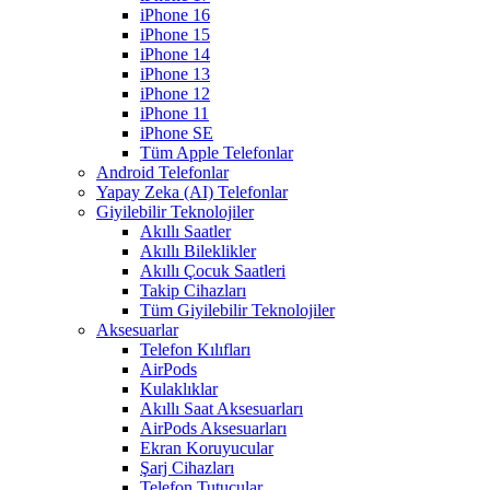
iPhone 16
iPhone 15
iPhone 14
iPhone 13
iPhone 12
iPhone 11
iPhone SE
Tüm Apple Telefonlar
Android Telefonlar
Yapay Zeka (AI) Telefonlar
Giyilebilir Teknolojiler
Akıllı Saatler
Akıllı Bileklikler
Akıllı Çocuk Saatleri
Takip Cihazları
Tüm Giyilebilir Teknolojiler
Aksesuarlar
Telefon Kılıfları
AirPods
Kulaklıklar
Akıllı Saat Aksesuarları
AirPods Aksesuarları
Ekran Koruyucular
Şarj Cihazları
Telefon Tutucular