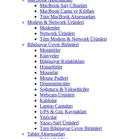
MacBook Şarj Cihazları
MacBook Çanta ve Kılıfları
Tüm MacBook Aksesuarları
Modem & Network Ürünleri
Modemler
Network Ürünleri
Tüm Modem & Network Ürünleri
Bilgisayar Çevre Birimleri
Monitörler
Klavyeler
BiIgisayar Kulaklıkları
Hoparlörler
Mouselar
Mouse Padleri
Dönüştürücüler
Soğutucu & Yükselticiler
Webcam Ürünleri
Kablolar
Laptop Çantaları
UPS & Güç Kaynakları
Yazıcılar
Yazıcı Sarf Ürünleri
Tüm Bilgisayar Çevre Birimleri
Tablet Aksesuarları