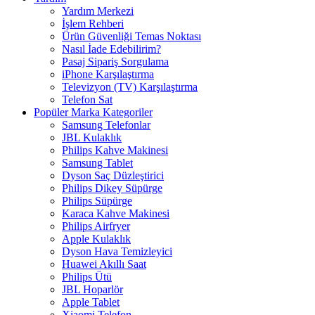
Yardım Merkezi
İşlem Rehberi
Ürün Güvenliği Temas Noktası
Nasıl İade Edebilirim?
Pasaj Sipariş Sorgulama
iPhone Karşılaştırma
Televizyon (TV) Karşılaştırma
Telefon Sat
Popüler Marka Kategoriler
Samsung Telefonlar
JBL Kulaklık
Philips Kahve Makinesi
Samsung Tablet
Dyson Saç Düzleştirici
Philips Dikey Süpürge
Philips Süpürge
Karaca Kahve Makinesi
Philips Airfryer
Apple Kulaklık
Dyson Hava Temizleyici
Huawei Akıllı Saat
Philips Ütü
JBL Hoparlör
Apple Tablet
Xiaomi Telefon