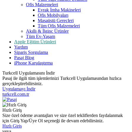
Ofis Malzemeleri
Evrak İmha Makineleri
Ofis Mobilyaları
Masaüstü Gereçleri
Tüm Ofis Malzemeleri
Akıllı & İlginç Ürünler
Tüm Ev-Yaşam
Apple Eğitim Ürünleri
Yardım
Sipariş Sorgulama
Pasaj Blog
iPhone Karşılaştırma
Turkcell Uygulamasını İndir
Pasaj ile ilgili tüm işlemlerinizi Turkcell Uygulamasından hızlıca
gerçekleştirebilirsiniz.
Uygulamayı İndir
turkcell.com.tr
Hızlı Giriş
Size özel ödeme avantajları ve size özel tekliflerden faydalanmak
için Giriş Yap/Üye Ol seçeneği ile devam edebilirsiniz.
Hızlı Giriş
veya