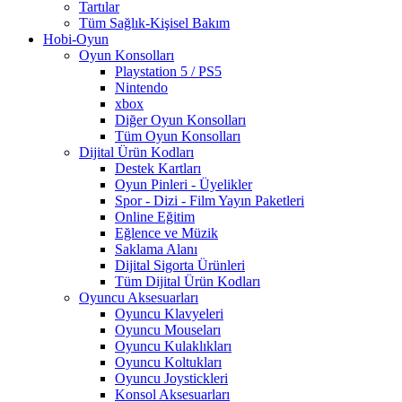
Tartılar
Tüm Sağlık-Kişisel Bakım
Hobi-Oyun
Oyun Konsolları
Playstation 5 / PS5
Nintendo
xbox
Diğer Oyun Konsolları
Tüm Oyun Konsolları
Dijital Ürün Kodları
Destek Kartları
Oyun Pinleri - Üyelikler
Spor - Dizi - Film Yayın Paketleri
Online Eğitim
Eğlence ve Müzik
Saklama Alanı
Dijital Sigorta Ürünleri
Tüm Dijital Ürün Kodları
Oyuncu Aksesuarları
Oyuncu Klavyeleri
Oyuncu Mouseları
Oyuncu Kulaklıkları
Oyuncu Koltukları
Oyuncu Joystickleri
Konsol Aksesuarları