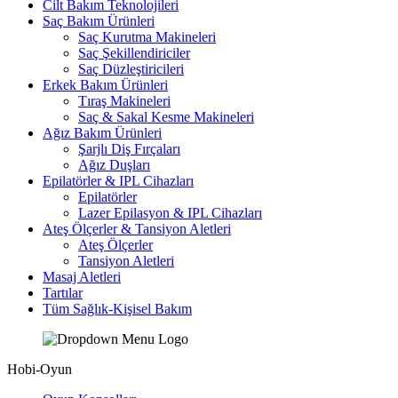
Cilt Bakım Teknolojileri
Saç Bakım Ürünleri
Saç Kurutma Makineleri
Saç Şekillendiriciler
Saç Düzleştiricileri
Erkek Bakım Ürünleri
Tıraş Makineleri
Saç & Sakal Kesme Makineleri
Ağız Bakım Ürünleri
Şarjlı Diş Fırçaları
Ağız Duşları
Epilatörler & IPL Cihazları
Epilatörler
Lazer Epilasyon & IPL Cihazları
Ateş Ölçerler & Tansiyon Aletleri
Ateş Ölçerler
Tansiyon Aletleri
Masaj Aletleri
Tartılar
Tüm Sağlık-Kişisel Bakım
Hobi-Oyun