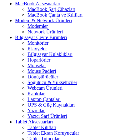
MacBook Aksesuarları
MacBook Şarj Cihazları
MacBook Çanta ve Kılıfları
Modem & Network Ürünleri
Modemler
Network Ürünleri
Bilgisayar Çevre Birimleri
Monitörler
Klavyeler
BiIgisayar Kulaklıkları
Hoparlörler
Mouselar
Mouse Padleri
Dönüştürücüler
Soğutucu & Yükselticiler
Webcam Ürünleri
Kablolar
Laptop Çantaları
UPS & Güç Kaynakları
Yazıcılar
Yazıcı Sarf Ürünleri
Tablet Aksesuarları
Tablet Kılıfları
Tablet Ekran Koruyucular
Tablet Tutucular