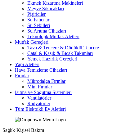
Ekmek Kızartma Makineleri
Meyve Sıkacakları
Pişiriciler
Su Isıtıcıları
Su Sebilleri
Su Arıtma Cihazları
Teknolojik Mutfak Aletleri
Mutfak Gereçleri
Tava & Tencere & Düdüklü Tencere
Çatal & Kaşık & Bıçak Takımları
Yemek Hazırlık Gereçleri
Yapı Aletleri
Hava Temizleme Cihazları
Fırınlar
Mikrodalga Fırınlar
Mini Fırınlar
Isıtma ve Soğutma Sistemleri
Vantilatörler
Radyatörler
Tüm Elektrikli Ev Aletleri
Sağlık-Kişisel Bakım