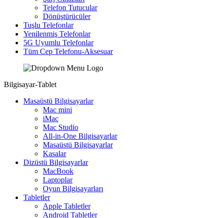
Telefon Tutucular
Dönüştürücüler
Tuşlu Telefonlar
Yenilenmiş Telefonlar
5G Uyumlu Telefonlar
Tüm Cep Telefonu-Aksesuar
Bilgisayar-Tablet
Masaüstü Bilgisayarlar
Mac mini
iMac
Mac Studio
All-in-One Bilgisayarlar
Masaüstü Bilgisayarlar
Kasalar
Dizüstü Bilgisayarlar
MacBook
Laptoplar
Oyun Bilgisayarları
Tabletler
Apple Tabletler
Android Tabletler