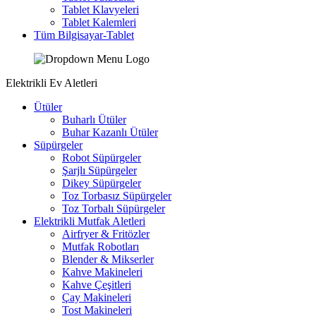
Tablet Klavyeleri
Tablet Kalemleri
Tüm Bilgisayar-Tablet
Elektrikli Ev Aletleri
Ütüler
Buharlı Ütüler
Buhar Kazanlı Ütüler
Süpürgeler
Robot Süpürgeler
Şarjlı Süpürgeler
Dikey Süpürgeler
Toz Torbasız Süpürgeler
Toz Torbalı Süpürgeler
Elektrikli Mutfak Aletleri
Airfryer & Fritözler
Mutfak Robotları
Blender & Mikserler
Kahve Makineleri
Kahve Çeşitleri
Çay Makineleri
Tost Makineleri