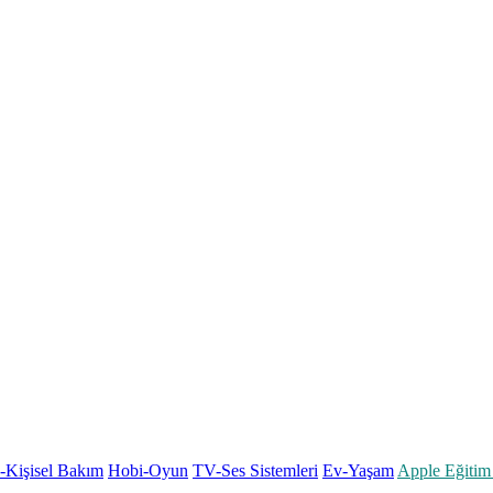
k-Kişisel Bakım
Hobi-Oyun
TV-Ses Sistemleri
Ev-Yaşam
Apple Eğitim