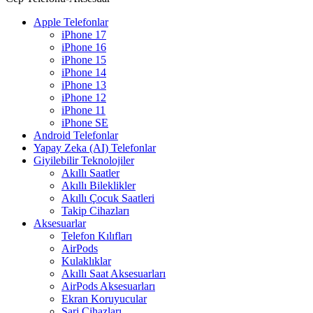
Apple Telefonlar
iPhone 17
iPhone 16
iPhone 15
iPhone 14
iPhone 13
iPhone 12
iPhone 11
iPhone SE
Android Telefonlar
Yapay Zeka (AI) Telefonlar
Giyilebilir Teknolojiler
Akıllı Saatler
Akıllı Bileklikler
Akıllı Çocuk Saatleri
Takip Cihazları
Aksesuarlar
Telefon Kılıfları
AirPods
Kulaklıklar
Akıllı Saat Aksesuarları
AirPods Aksesuarları
Ekran Koruyucular
Şarj Cihazları