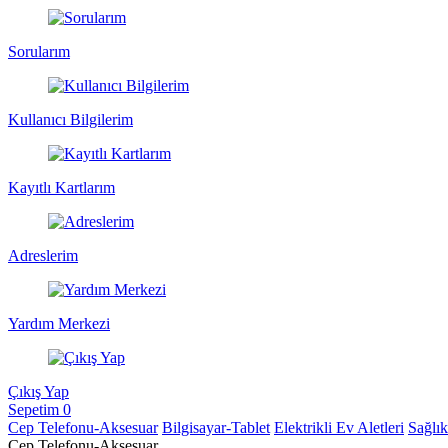
Sorularım
Kullanıcı Bilgilerim
Kayıtlı Kartlarım
Adreslerim
Yardım Merkezi
Çıkış Yap
Sepetim
0
Cep Telefonu-Aksesuar
Bilgisayar-Tablet
Elektrikli Ev Aletleri
Sağlı
Cep Telefonu-Aksesuar