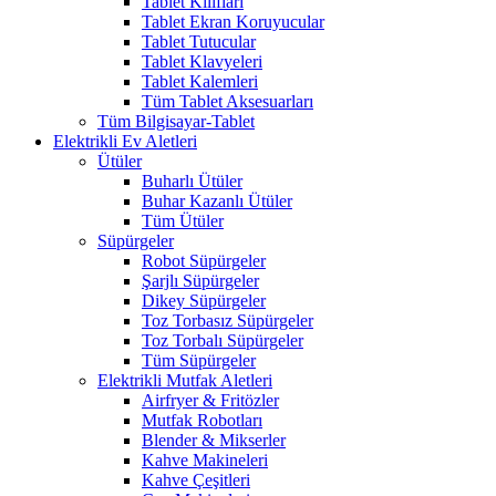
Tablet Kılıfları
Tablet Ekran Koruyucular
Tablet Tutucular
Tablet Klavyeleri
Tablet Kalemleri
Tüm Tablet Aksesuarları
Tüm Bilgisayar-Tablet
Elektrikli Ev Aletleri
Ütüler
Buharlı Ütüler
Buhar Kazanlı Ütüler
Tüm Ütüler
Süpürgeler
Robot Süpürgeler
Şarjlı Süpürgeler
Dikey Süpürgeler
Toz Torbasız Süpürgeler
Toz Torbalı Süpürgeler
Tüm Süpürgeler
Elektrikli Mutfak Aletleri
Airfryer & Fritözler
Mutfak Robotları
Blender & Mikserler
Kahve Makineleri
Kahve Çeşitleri