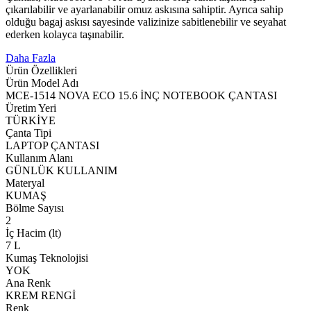
çıkarılabilir ve ayarlanabilir omuz askısına sahiptir. Ayrıca sahip
olduğu bagaj askısı sayesinde valizinize sabitlenebilir ve seyahat
ederken kolayca taşınabilir.
Daha Fazla
Ürün Özellikleri
Ürün Model Adı
MCE-1514 NOVA ECO 15.6 İNÇ NOTEBOOK ÇANTASI
Üretim Yeri
TÜRKİYE
Çanta Tipi
LAPTOP ÇANTASI
Kullanım Alanı
GÜNLÜK KULLANIM
Materyal
KUMAŞ
Bölme Sayısı
2
İç Hacim (lt)
7 L
Kumaş Teknolojisi
YOK
Ana Renk
KREM RENGİ
Renk