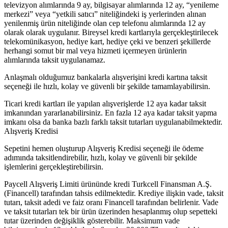
televizyon alımlarında 9 ay, bilgisayar alımlarında 12 ay, “yenileme
merkezi” veya “yetkili satıcı” niteliğindeki iş yerlerinden alınan
yenilenmiş ürün niteliğinde olan cep telefonu alımlarında 12 ay
olarak olarak uygulanır. Bireysel kredi kartlarıyla gerçekleştirilecek
telekomünikasyon, hediye kart, hediye çeki ve benzeri şekillerde
herhangi somut bir mal veya hizmeti içermeyen ürünlerin
alımlarında taksit uygulanamaz.
Anlaşmalı olduğumuz bankalarla alışverişini kredi kartına taksit
seçeneği ile hızlı, kolay ve güvenli bir şekilde tamamlayabilirsin.
Ticari kredi kartları ile yapılan alışverişlerde 12 aya kadar taksit
imkanından yararlanabilirsiniz. En fazla 12 aya kadar taksit yapma
imkanı olsa da banka bazlı farklı taksit tutarları uygulanabilmektedir.
Alışveriş Kredisi
Sepetini hemen oluşturup Alışveriş Kredisi seçeneği ile ödeme
adımında taksitlendirebilir, hızlı, kolay ve güvenli bir şekilde
işlemlerini gerçekleştirebilirsin.
Paycell Alışveriş Limiti ürününde kredi Turkcell Finansman A.Ş.
(Financell) tarafından tahsis edilmektedir. Krediye ilişkin vade, taksit
tutarı, taksit adedi ve faiz oranı Financell tarafından belirlenir. Vade
ve taksit tutarları tek bir ürün üzerinden hesaplanmış olup sepetteki
tutar üzerinden değişiklik gösterebilir. Maksimum vade