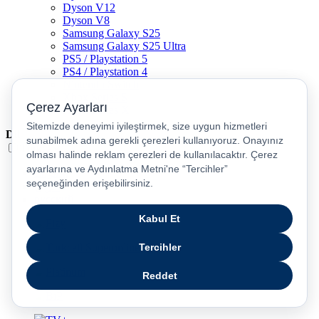
Dyson V12
Dyson V8
Samsung Galaxy S25
Samsung Galaxy S25 Ultra
PS5 / Playstation 5
PS4 / Playstation 4
Nintendo Switch
Xbox Series S
Xbox Series X
Dil
Türkçe
English
عربى
русский