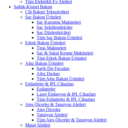
Tüm Elektrikli Ev Aletleri
Sağlık-Kişisel Bakım
Cilt Bakım Teknolojileri
Saç Bakım Ürünleri
Saç Kurutma Makineleri
Saç Şekillendiriciler
Saç Düzleştiricileri
Tüm Saç Bakım Ürünleri
Erkek Bakım Ürünleri
Tıraş Makineleri
Saç & Sakal Kesme Makineleri
Tüm Erkek Bakım Ürünleri
Ağız Bakım Ürünleri
Şarjlı Diş Fırçaları
Ağız Duşları
Tüm Ağız Bakım Ürünleri
Epilatörler & IPL Cihazları
Epilatörler
Lazer Epilasyon & IPL Cihazları
Tüm Epilatörler & IPL Cihazları
Ateş Ölçerler & Tansiyon Aletleri
Ateş Ölçerler
Tansiyon Aletleri
Tüm Ateş Ölçerler & Tansiyon Aletleri
Masaj Aletleri