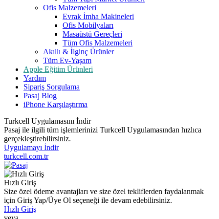
Ofis Malzemeleri
Evrak İmha Makineleri
Ofis Mobilyaları
Masaüstü Gereçleri
Tüm Ofis Malzemeleri
Akıllı & İlginç Ürünler
Tüm Ev-Yaşam
Apple Eğitim Ürünleri
Yardım
Sipariş Sorgulama
Pasaj Blog
iPhone Karşılaştırma
Turkcell Uygulamasını İndir
Pasaj ile ilgili tüm işlemlerinizi Turkcell Uygulamasından hızlıca
gerçekleştirebilirsiniz.
Uygulamayı İndir
turkcell.com.tr
Hızlı Giriş
Size özel ödeme avantajları ve size özel tekliflerden faydalanmak
için Giriş Yap/Üye Ol seçeneği ile devam edebilirsiniz.
Hızlı Giriş
veya