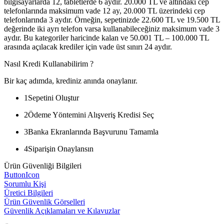
bilgisayarlarda 12, tabletlerde 6 aydır. 20.000 TL ve altındaki cep
telefonlarında maksimum vade 12 ay, 20.000 TL üzerindeki cep
telefonlarında 3 aydır. Örneğin, sepetinizde 22.600 TL ve 19.500 TL
değerinde iki ayrı telefon varsa kullanabileceğiniz maksimum vade 3
aydır. Bu kategoriler haricinde kalan ve 50.001 TL – 100.000 TL
arasında açılacak krediler için vade üst sınırı 24 aydır.
Nasıl Kredi Kullanabilirim ?
Bir kaç adımda, krediniz anında onaylanır.
1
Sepetini Oluştur
2
Ödeme Yöntemini Alışveriş Kredisi Seç
3
Banka Ekranlarında Başvurunu Tamamla
4
Siparişin Onaylansın
Ürün Güvenliği Bilgileri
ButtonIcon
Sorumlu Kişi
Üretici Bilgileri
Ürün Güvenlik Görselleri
Güvenlik Açıklamaları ve Kılavuzlar