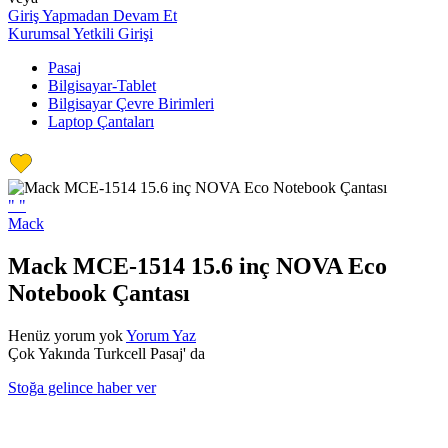
Giriş Yapmadan Devam Et
Kurumsal Yetkili Girişi
Pasaj
Bilgisayar-Tablet
Bilgisayar Çevre Birimleri
Laptop Çantaları
"
"
Mack
Mack MCE-1514 15.6 inç NOVA Eco
Notebook Çantası
Henüz yorum yok
Yorum Yaz
Çok Yakında Turkcell Pasaj' da
Stoğa gelince haber ver