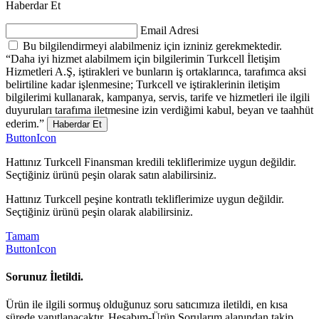
Haberdar Et
Email Adresi
Bu bilgilendirmeyi alabilmeniz için izniniz gerekmektedir.
“Daha iyi hizmet alabilmem için bilgilerimin Turkcell İletişim
Hizmetleri A.Ş, iştirakleri ve bunların iş ortaklarınca, tarafımca aksi
belirtiline kadar işlenmesine; Turkcell ve iştiraklerinin iletişim
bilgilerimi kullanarak, kampanya, servis, tarife ve hizmetleri ile ilgili
duyuruları tarafıma iletmesine izin verdiğimi kabul, beyan ve taahhüt
ederim.”
Haberdar Et
ButtonIcon
Hattınız Turkcell Finansman kredili tekliflerimize uygun değildir.
Seçtiğiniz ürünü peşin olarak satın alabilirsiniz.
Hattınız Turkcell peşine kontratlı tekliflerimize uygun değildir.
Seçtiğiniz ürünü peşin olarak alabilirsiniz.
Tamam
ButtonIcon
Sorunuz İletildi.
Ürün ile ilgili sormuş olduğunuz soru satıcımıza iletildi, en kısa
sürede yanıtlanacaktır. Hesabım-Ürün Sorularım alanından takip