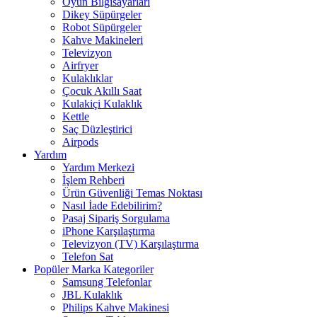
Oyun Bilgisayarları
Dikey Süpürgeler
Robot Süpürgeler
Kahve Makineleri
Televizyon
Airfryer
Kulaklıklar
Çocuk Akıllı Saat
Kulakiçi Kulaklık
Kettle
Saç Düzleştirici
Airpods
Yardım
Yardım Merkezi
İşlem Rehberi
Ürün Güvenliği Temas Noktası
Nasıl İade Edebilirim?
Pasaj Sipariş Sorgulama
iPhone Karşılaştırma
Televizyon (TV) Karşılaştırma
Telefon Sat
Popüler Marka Kategoriler
Samsung Telefonlar
JBL Kulaklık
Philips Kahve Makinesi