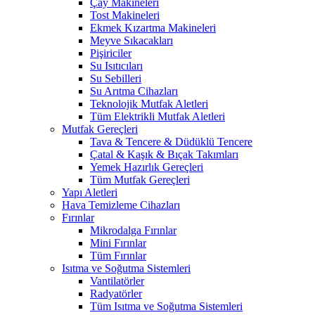
Çay Makineleri
Tost Makineleri
Ekmek Kızartma Makineleri
Meyve Sıkacakları
Pişiriciler
Su Isıtıcıları
Su Sebilleri
Su Arıtma Cihazları
Teknolojik Mutfak Aletleri
Tüm Elektrikli Mutfak Aletleri
Mutfak Gereçleri
Tava & Tencere & Düdüklü Tencere
Çatal & Kaşık & Bıçak Takımları
Yemek Hazırlık Gereçleri
Tüm Mutfak Gereçleri
Yapı Aletleri
Hava Temizleme Cihazları
Fırınlar
Mikrodalga Fırınlar
Mini Fırınlar
Tüm Fırınlar
Isıtma ve Soğutma Sistemleri
Vantilatörler
Radyatörler
Tüm Isıtma ve Soğutma Sistemleri