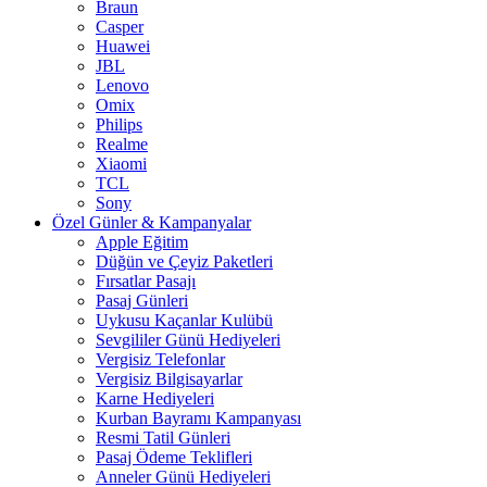
Braun
Casper
Huawei
JBL
Lenovo
Omix
Philips
Realme
Xiaomi
TCL
Sony
Özel Günler & Kampanyalar
Apple Eğitim
Düğün ve Çeyiz Paketleri
Fırsatlar Pasajı
Pasaj Günleri
Uykusu Kaçanlar Kulübü
Sevgililer Günü Hediyeleri
Vergisiz Telefonlar
Vergisiz Bilgisayarlar
Karne Hediyeleri
Kurban Bayramı Kampanyası
Resmi Tatil Günleri
Pasaj Ödeme Teklifleri
Anneler Günü Hediyeleri