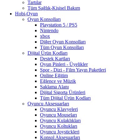
Tartılar
Tüm Sağlık-Kişisel Bakım
Hobi-Oyun
Oyun Konsolları
Playstation 5 / PS5
Nintendo
xbox
Diğer Oyun Konsolları
Tüm Oyun Konsolları
Dijital Ürün Kodları
Destek Kartları
Oyun Pinleri - Üyelikler
Spor - Dizi - Film Yayın Paketleri
Online Eğitim
Eğlence ve Müzik
Saklama Alanı
Dijital Sigorta Ürünleri
Tüm Dijital Ürün Kodları
Oyuncu Aksesuarları
Oyuncu Klavyeleri
Oyuncu Mouseları
Oyuncu Kulaklıkları
Oyuncu Koltukları
Oyuncu Joystickleri
Konsol Aksesuarları