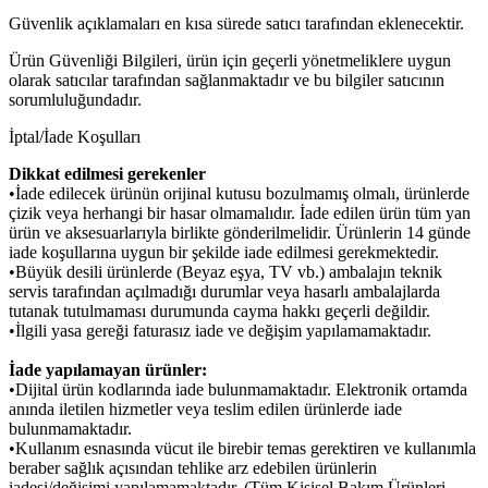
Güvenlik açıklamaları en kısa sürede satıcı tarafından eklenecektir.
Ürün Güvenliği Bilgileri, ürün için geçerli yönetmeliklere uygun
olarak satıcılar tarafından sağlanmaktadır ve bu bilgiler satıcının
sorumluluğundadır.
İptal/İade Koşulları
Dikkat edilmesi gerekenler
•İade edilecek ürünün orijinal kutusu bozulmamış olmalı, ürünlerde
çizik veya herhangi bir hasar olmamalıdır. İade edilen ürün tüm yan
ürün ve aksesuarlarıyla birlikte gönderilmelidir. Ürünlerin 14 günde
iade koşullarına uygun bir şekilde iade edilmesi gerekmektedir.
•Büyük desili ürünlerde (Beyaz eşya, TV vb.) ambalajın teknik
servis tarafından açılmadığı durumlar veya hasarlı ambalajlarda
tutanak tutulmaması durumunda cayma hakkı geçerli değildir.
•İlgili yasa gereği faturasız iade ve değişim yapılamamaktadır.
İade yapılamayan ürünler:
•Dijital ürün kodlarında iade bulunmamaktadır. Elektronik ortamda
anında iletilen hizmetler veya teslim edilen ürünlerde iade
bulunmamaktadır.
•Kullanım esnasında vücut ile birebir temas gerektiren ve kullanımla
beraber sağlık açısından tehlike arz edebilen ürünlerin
iadesi/değişimi yapılamamaktadır. (Tüm Kişisel Bakım Ürünleri,