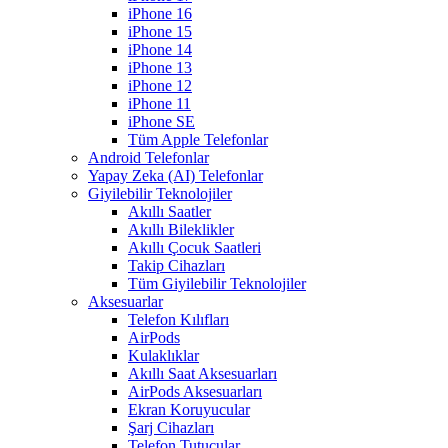
iPhone 16
iPhone 15
iPhone 14
iPhone 13
iPhone 12
iPhone 11
iPhone SE
Tüm Apple Telefonlar
Android Telefonlar
Yapay Zeka (AI) Telefonlar
Giyilebilir Teknolojiler
Akıllı Saatler
Akıllı Bileklikler
Akıllı Çocuk Saatleri
Takip Cihazları
Tüm Giyilebilir Teknolojiler
Aksesuarlar
Telefon Kılıfları
AirPods
Kulaklıklar
Akıllı Saat Aksesuarları
AirPods Aksesuarları
Ekran Koruyucular
Şarj Cihazları
Telefon Tutucular