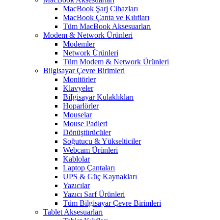
MacBook Şarj Cihazları
MacBook Çanta ve Kılıfları
Tüm MacBook Aksesuarları
Modem & Network Ürünleri
Modemler
Network Ürünleri
Tüm Modem & Network Ürünleri
Bilgisayar Çevre Birimleri
Monitörler
Klavyeler
BiIgisayar Kulaklıkları
Hoparlörler
Mouselar
Mouse Padleri
Dönüştürücüler
Soğutucu & Yükselticiler
Webcam Ürünleri
Kablolar
Laptop Çantaları
UPS & Güç Kaynakları
Yazıcılar
Yazıcı Sarf Ürünleri
Tüm Bilgisayar Çevre Birimleri
Tablet Aksesuarları