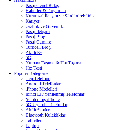
Hakkımızda
Pasaj Genel Bakış
Haberler & Duyurular
Kurumsal İletişim ve Sürdürürebilirlik
Kariyer
Gizlilik ve Güvenlik
Pasaj İletişim
Pasaj Blog
Pasaj Gaming
Turkcell Blog
Akıllı Ev
5G
Numara Taşıma & Hat Taşıma
Hız Testi
Popüler Kategoriler
Cep Telefonu
Android Telefonlar
iPhone Modelleri
İkinci El / Yenilenmiş Telefonlar
Yenilenmiş iPhone
5G Uyumlu Telefonlar
Akıllı Saatler
Bluetooth Kulaklıklar
Tabletler
Laptop