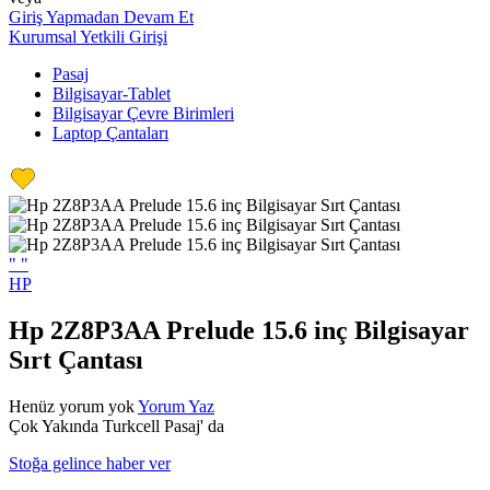
Giriş Yapmadan Devam Et
Kurumsal Yetkili Girişi
Pasaj
Bilgisayar-Tablet
Bilgisayar Çevre Birimleri
Laptop Çantaları
"
"
HP
Hp 2Z8P3AA Prelude 15.6 inç Bilgisayar
Sırt Çantası
Henüz yorum yok
Yorum Yaz
Çok Yakında Turkcell Pasaj' da
Stoğa gelince haber ver