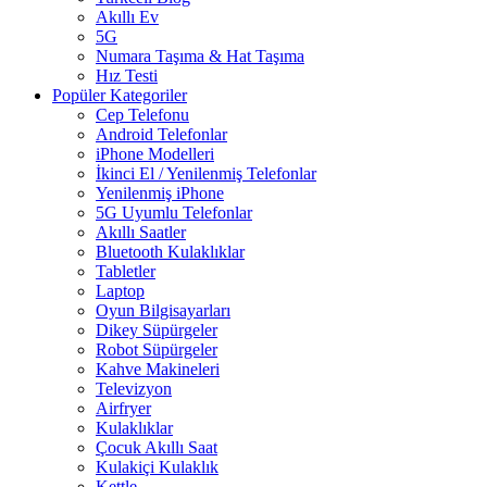
Akıllı Ev
5G
Numara Taşıma & Hat Taşıma
Hız Testi
Popüler Kategoriler
Cep Telefonu
Android Telefonlar
iPhone Modelleri
İkinci El / Yenilenmiş Telefonlar
Yenilenmiş iPhone
5G Uyumlu Telefonlar
Akıllı Saatler
Bluetooth Kulaklıklar
Tabletler
Laptop
Oyun Bilgisayarları
Dikey Süpürgeler
Robot Süpürgeler
Kahve Makineleri
Televizyon
Airfryer
Kulaklıklar
Çocuk Akıllı Saat
Kulakiçi Kulaklık
Kettle