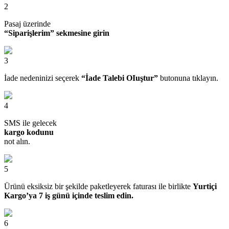
2
Pasaj üzerinde
“Siparişlerim” sekmesine girin
3
İade nedeninizi seçerek
“İade Talebi OIuştur”
butonuna tıklayın.
4
SMS ile gelecek
kargo kodunu
not alın.
5
Ürünü eksiksiz bir şekilde paketleyerek faturası ile birlikte
Yurtiçi
Kargo’ya 7 iş günü içinde teslim edin.
6