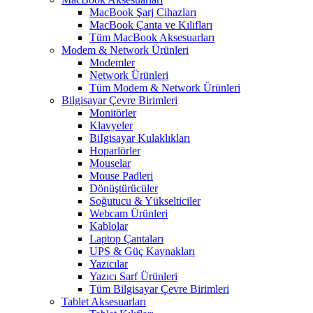
MacBook Şarj Cihazları
MacBook Çanta ve Kılıfları
Tüm MacBook Aksesuarları
Modem & Network Ürünleri
Modemler
Network Ürünleri
Tüm Modem & Network Ürünleri
Bilgisayar Çevre Birimleri
Monitörler
Klavyeler
BiIgisayar Kulaklıkları
Hoparlörler
Mouselar
Mouse Padleri
Dönüştürücüler
Soğutucu & Yükselticiler
Webcam Ürünleri
Kablolar
Laptop Çantaları
UPS & Güç Kaynakları
Yazıcılar
Yazıcı Sarf Ürünleri
Tüm Bilgisayar Çevre Birimleri
Tablet Aksesuarları