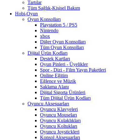
Tartılar
Tüm Sağlık-Kişisel Bakım
Hobi-Oyun
Oyun Konsolları
Playstation 5 / PS5
Nintendo
xbox
Diğer Oyun Konsolları
Tüm Oyun Konsolları
Dijital Ürün Kodları
Destek Kartları
Oyun Pinleri - Üyelikler
Spor - Dizi - Film Yayın Paketleri
Online Eğitim
Eğlence ve Müzik
Saklama Alanı
Dijital Sigorta Ürünleri
Tüm Dijital Ürün Kodları
Oyuncu Aksesuarları
Oyuncu Klavyeleri
Oyuncu Mouseları
Oyuncu Kulaklıkları
Oyuncu Koltukları
Oyuncu Joystickleri
Konsol Aksesuarları