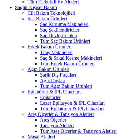
Tüm Elektrikli Ev Aletleri
Sağlık-Kişisel Bakım
Cilt Bakım Teknolojileri
Saç Bakım Ürünleri
Saç Kurutma Makineleri
Saç Şekillendiriciler
Saç Düzleştiricileri
Tüm Saç Bakım Ürünleri
Erkek Bakım Ürünleri
Tıraş Makineleri
Saç & Sakal Kesme Makineleri
Tüm Erkek Bakım Ürünleri
Ağız Bakım Ürünleri
Şarjlı Diş Fırçaları
Ağız Duşları
Tüm Ağız Bakım Ürünleri
Epilatörler & IPL Cihazları
Epilatörler
Lazer Epilasyon & IPL Cihazları
Tüm Epilatörler & IPL Cihazları
Ateş Ölçerler & Tansiyon Aletleri
Ateş Ölçerler
Tansiyon Aletleri
Tüm Ateş Ölçerler & Tansiyon Aletleri
Masaj Aletleri