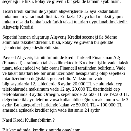
seçeneği ile hızlı, kolay ve güvenli bir şekilde tamamlayabilirsin.
Ticari kredi kartları ile yapılan alışverişlerde 12 aya kadar taksit
imkanından yararlanabilirsiniz. En fazla 12 aya kadar taksit yapma
imkanı olsa da banka bazlı farklı taksit tutarları uygulanabilmektedir.
Alışveriş Kredisi
Sepetini hemen oluşturup Alışveriş Kredisi seçeneği ile ödeme
adımında taksitlendirebilir, hızlı, kolay ve güvenli bir şekilde
işlemlerini gerçekleştirebilirsin.
Paycell Alışveriş Limiti ürününde kredi Turkcell Finansman A.Ş.
(Financell) tarafından tahsis edilmektedir. Krediye ilişkin vade, taksit
tutarı, taksit adedi ve faiz oranı Financell tarafından belirlenir. Vade
ve taksit tutarları tek bir ürün üzerinden hesaplanmış olup sepetteki
tutar üzerinden değişiklik gösterebilir. Maksimum vade
bilgisayarlarda 12, tabletlerde 6 aydır. 20.000 TL ve altındaki cep
telefonlarında maksimum vade 12 ay, 20.000 TL üzerindeki cep
telefonlarında 3 aydır. Örneğin, sepetinizde 22.600 TL ve 19.500 TL
değerinde iki ayrı telefon varsa kullanabileceğiniz maksimum vade 3
aydır. Bu kategoriler haricinde kalan ve 50.001 TL – 100.000 TL
arasında açılacak krediler için vade üst sınırı 24 aydır.
Nasıl Kredi Kullanabilirim ?
Bir kaç adımda, krediniz anında onaylanır.