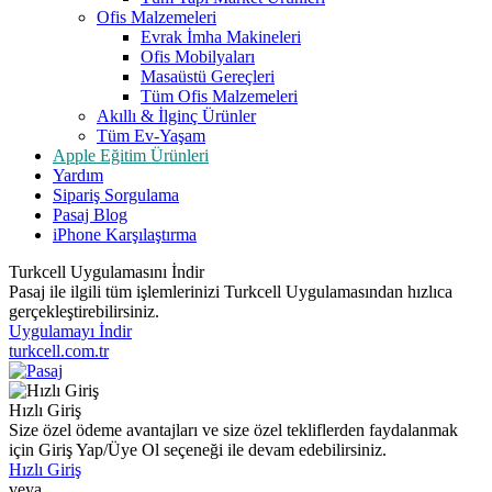
Ofis Malzemeleri
Evrak İmha Makineleri
Ofis Mobilyaları
Masaüstü Gereçleri
Tüm Ofis Malzemeleri
Akıllı & İlginç Ürünler
Tüm Ev-Yaşam
Apple Eğitim Ürünleri
Yardım
Sipariş Sorgulama
Pasaj Blog
iPhone Karşılaştırma
Turkcell Uygulamasını İndir
Pasaj ile ilgili tüm işlemlerinizi Turkcell Uygulamasından hızlıca
gerçekleştirebilirsiniz.
Uygulamayı İndir
turkcell.com.tr
Hızlı Giriş
Size özel ödeme avantajları ve size özel tekliflerden faydalanmak
için Giriş Yap/Üye Ol seçeneği ile devam edebilirsiniz.
Hızlı Giriş
veya