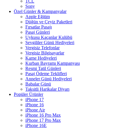
TCL
Sony
Özel Günler & Kampanyalar
Apple Eğitim
Düğün ve Çeyiz Paketleri
Fırsatlar Pasajı
Pasaj Günleri
Uykusu Kaçanlar Kulübü
Sevgililer Günü Hediyeleri
Vergisiz Telefonlar
Vergisiz Bilgisayarlar
Karne Hediyeleri
Kurban Bayramı Kampanyası
Resmi Tatil Günleri
Pasaj Ödeme Teklifleri
Anneler Günü Hediyeleri
Babalar Günü
Taksitli Harikalar Diyarı
Popüler Ürünler
iPhone 17
iPhone 16
iPhone Air
iPhone 16 Pro Max
iPhone 17 Pro Max
iPhone 16E