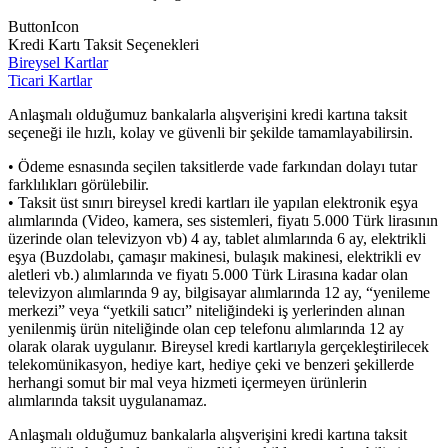
ButtonIcon
Kredi Kartı Taksit Seçenekleri
Bireysel Kartlar
Ticari Kartlar
Anlaşmalı olduğumuz bankalarla alışverişini kredi kartına taksit
seçeneği ile hızlı, kolay ve güvenli bir şekilde tamamlayabilirsin.
• Ödeme esnasında seçilen taksitlerde vade farkından dolayı tutar
farklılıkları görülebilir.
• Taksit üst sınırı bireysel kredi kartları ile yapılan elektronik eşya
alımlarında (Video, kamera, ses sistemleri, fiyatı 5.000 Türk lirasının
üzerinde olan televizyon vb) 4 ay, tablet alımlarında 6 ay, elektrikli
eşya (Buzdolabı, çamaşır makinesi, bulaşık makinesi, elektrikli ev
aletleri vb.) alımlarında ve fiyatı 5.000 Türk Lirasına kadar olan
televizyon alımlarında 9 ay, bilgisayar alımlarında 12 ay, “yenileme
merkezi” veya “yetkili satıcı” niteliğindeki iş yerlerinden alınan
yenilenmiş ürün niteliğinde olan cep telefonu alımlarında 12 ay
olarak olarak uygulanır. Bireysel kredi kartlarıyla gerçekleştirilecek
telekomünikasyon, hediye kart, hediye çeki ve benzeri şekillerde
herhangi somut bir mal veya hizmeti içermeyen ürünlerin
alımlarında taksit uygulanamaz.
Anlaşmalı olduğumuz bankalarla alışverişini kredi kartına taksit