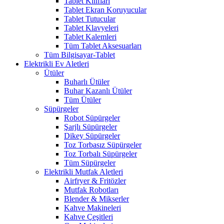
Tablet Kılıfları
Tablet Ekran Koruyucular
Tablet Tutucular
Tablet Klavyeleri
Tablet Kalemleri
Tüm Tablet Aksesuarları
Tüm Bilgisayar-Tablet
Elektrikli Ev Aletleri
Ütüler
Buharlı Ütüler
Buhar Kazanlı Ütüler
Tüm Ütüler
Süpürgeler
Robot Süpürgeler
Şarjlı Süpürgeler
Dikey Süpürgeler
Toz Torbasız Süpürgeler
Toz Torbalı Süpürgeler
Tüm Süpürgeler
Elektrikli Mutfak Aletleri
Airfryer & Fritözler
Mutfak Robotları
Blender & Mikserler
Kahve Makineleri
Kahve Çeşitleri