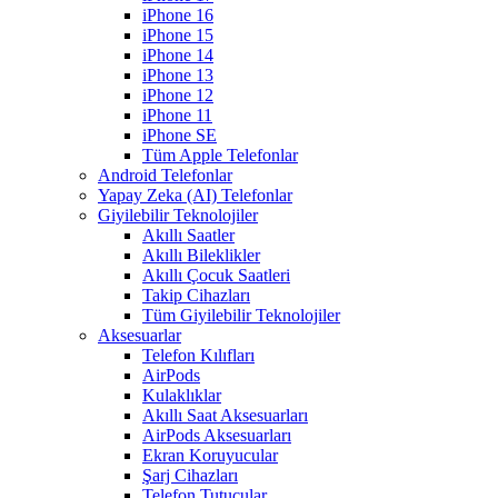
iPhone 16
iPhone 15
iPhone 14
iPhone 13
iPhone 12
iPhone 11
iPhone SE
Tüm Apple Telefonlar
Android Telefonlar
Yapay Zeka (AI) Telefonlar
Giyilebilir Teknolojiler
Akıllı Saatler
Akıllı Bileklikler
Akıllı Çocuk Saatleri
Takip Cihazları
Tüm Giyilebilir Teknolojiler
Aksesuarlar
Telefon Kılıfları
AirPods
Kulaklıklar
Akıllı Saat Aksesuarları
AirPods Aksesuarları
Ekran Koruyucular
Şarj Cihazları
Telefon Tutucular