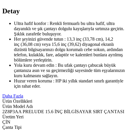
Detay
Ultra hafif konfor : Renkli fermuarlı bu ultra hafif, ultra
dayanıklı ve şık çantayı dolgulu kayışlarıyla sırtınıza geçirin.
Şıklık zarafetle buluşuyor.
Her şeyinizi güvende tutun : 13,3 inç (33,78 cm), 14,2
inç (36,08 cm) veya 15,6 inç (39,62) diyagonal ekranlı
dizüstü bilgisayarınızı dolgu korumalı cebe sokun, ardından
telefon, kulaklık, fare, adaptör ve kalemleri bunlara ayrılmış
bölümlere yerleştirin.
Yola kuru devam edin : Bu ufak çantayı çabucak büyük
çantanıza asın ve su geçirmezliği sayesinde tüm eşyalarınızın
kuru kalmasını sağlayın.
Huzur veren koruma : HP iki yıllık standart sınırlı garantiyle
için rahat eder.
Daha Fazla
Ürün Özellikleri
Ürün Model Adı
2Z8P3AA PRELUDE 15.6 İNÇ BİLGİSAYAR SIRT ÇANTASI
Üretim Yeri
ÇİN
Çanta Tipi