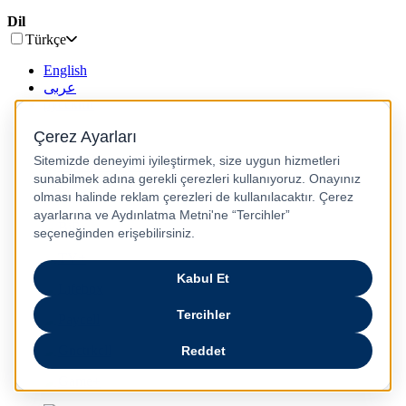
Dil
Türkçe
English
عربى
русский