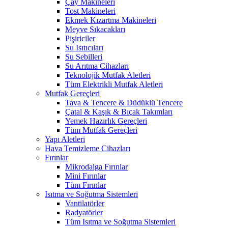
Çay Makineleri
Tost Makineleri
Ekmek Kızartma Makineleri
Meyve Sıkacakları
Pişiriciler
Su Isıtıcıları
Su Sebilleri
Su Arıtma Cihazları
Teknolojik Mutfak Aletleri
Tüm Elektrikli Mutfak Aletleri
Mutfak Gereçleri
Tava & Tencere & Düdüklü Tencere
Çatal & Kaşık & Bıçak Takımları
Yemek Hazırlık Gereçleri
Tüm Mutfak Gereçleri
Yapı Aletleri
Hava Temizleme Cihazları
Fırınlar
Mikrodalga Fırınlar
Mini Fırınlar
Tüm Fırınlar
Isıtma ve Soğutma Sistemleri
Vantilatörler
Radyatörler
Tüm Isıtma ve Soğutma Sistemleri