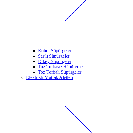
Robot Süpürgeler
Şarjlı Süpürgeler
Dikey Süpürgeler
Toz Torbasız Süpürgeler
Toz Torbalı Süpürgeler
Elektrikli Mutfak Aletleri