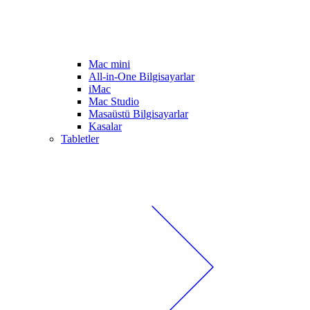
Mac mini
All-in-One Bilgisayarlar
iMac
Mac Studio
Masaüstü Bilgisayarlar
Kasalar
Tabletler