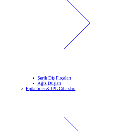
Şarjlı Diş Fırçaları
Ağız Duşları
Epilatörler & IPL Cihazları