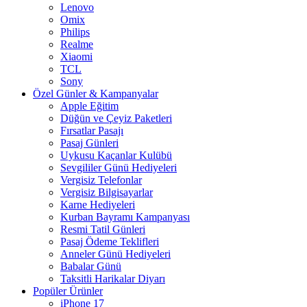
Lenovo
Omix
Philips
Realme
Xiaomi
TCL
Sony
Özel Günler & Kampanyalar
Apple Eğitim
Düğün ve Çeyiz Paketleri
Fırsatlar Pasajı
Pasaj Günleri
Uykusu Kaçanlar Kulübü
Sevgililer Günü Hediyeleri
Vergisiz Telefonlar
Vergisiz Bilgisayarlar
Karne Hediyeleri
Kurban Bayramı Kampanyası
Resmi Tatil Günleri
Pasaj Ödeme Teklifleri
Anneler Günü Hediyeleri
Babalar Günü
Taksitli Harikalar Diyarı
Popüler Ürünler
iPhone 17