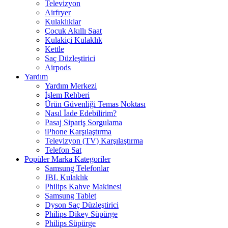
Televizyon
Airfryer
Kulaklıklar
Çocuk Akıllı Saat
Kulakiçi Kulaklık
Kettle
Saç Düzleştirici
Airpods
Yardım
Yardım Merkezi
İşlem Rehberi
Ürün Güvenliği Temas Noktası
Nasıl İade Edebilirim?
Pasaj Sipariş Sorgulama
iPhone Karşılaştırma
Televizyon (TV) Karşılaştırma
Telefon Sat
Popüler Marka Kategoriler
Samsung Telefonlar
JBL Kulaklık
Philips Kahve Makinesi
Samsung Tablet
Dyson Saç Düzleştirici
Philips Dikey Süpürge
Philips Süpürge