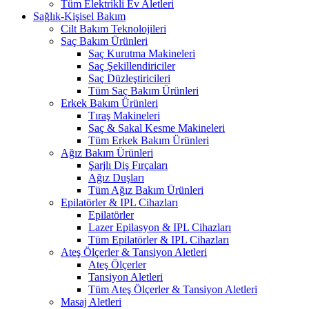
Tüm Elektrikli Ev Aletleri
Sağlık-Kişisel Bakım
Cilt Bakım Teknolojileri
Saç Bakım Ürünleri
Saç Kurutma Makineleri
Saç Şekillendiriciler
Saç Düzleştiricileri
Tüm Saç Bakım Ürünleri
Erkek Bakım Ürünleri
Tıraş Makineleri
Saç & Sakal Kesme Makineleri
Tüm Erkek Bakım Ürünleri
Ağız Bakım Ürünleri
Şarjlı Diş Fırçaları
Ağız Duşları
Tüm Ağız Bakım Ürünleri
Epilatörler & IPL Cihazları
Epilatörler
Lazer Epilasyon & IPL Cihazları
Tüm Epilatörler & IPL Cihazları
Ateş Ölçerler & Tansiyon Aletleri
Ateş Ölçerler
Tansiyon Aletleri
Tüm Ateş Ölçerler & Tansiyon Aletleri
Masaj Aletleri