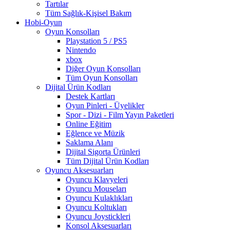
Tartılar
Tüm Sağlık-Kişisel Bakım
Hobi-Oyun
Oyun Konsolları
Playstation 5 / PS5
Nintendo
xbox
Diğer Oyun Konsolları
Tüm Oyun Konsolları
Dijital Ürün Kodları
Destek Kartları
Oyun Pinleri - Üyelikler
Spor - Dizi - Film Yayın Paketleri
Online Eğitim
Eğlence ve Müzik
Saklama Alanı
Dijital Sigorta Ürünleri
Tüm Dijital Ürün Kodları
Oyuncu Aksesuarları
Oyuncu Klavyeleri
Oyuncu Mouseları
Oyuncu Kulaklıkları
Oyuncu Koltukları
Oyuncu Joystickleri
Konsol Aksesuarları