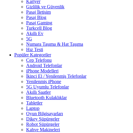
Kariyer
Gizlilik ve Güvenlik
Pasaj İletişim
Pasaj Blog
Pasaj Gaming
Turkcell Blog
Akıllı Ev
5G
Numara Taşıma & Hat Taşıma
Hız Testi
Popüler Kategoriler
Cep Telefonu
Android Telefonlar
iPhone Modelleri
İkinci El / Yenilenmiş Telefonlar
Yenilenmiş iPhone
5G Uyumlu Telefonlar
Akıllı Saatler
Bluetooth Kulaklıklar
Tabletler
Laptop
Oyun Bilgisayarları
Dikey Süpürgeler
Robot Süpürgeler
Kahve Makineleri