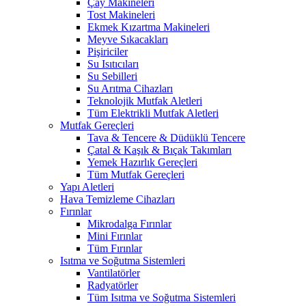
Çay Makineleri
Tost Makineleri
Ekmek Kızartma Makineleri
Meyve Sıkacakları
Pişiriciler
Su Isıtıcıları
Su Sebilleri
Su Arıtma Cihazları
Teknolojik Mutfak Aletleri
Tüm Elektrikli Mutfak Aletleri
Mutfak Gereçleri
Tava & Tencere & Düdüklü Tencere
Çatal & Kaşık & Bıçak Takımları
Yemek Hazırlık Gereçleri
Tüm Mutfak Gereçleri
Yapı Aletleri
Hava Temizleme Cihazları
Fırınlar
Mikrodalga Fırınlar
Mini Fırınlar
Tüm Fırınlar
Isıtma ve Soğutma Sistemleri
Vantilatörler
Radyatörler
Tüm Isıtma ve Soğutma Sistemleri