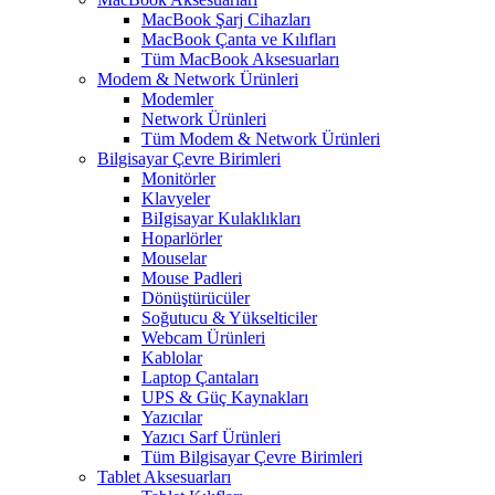
MacBook Şarj Cihazları
MacBook Çanta ve Kılıfları
Tüm MacBook Aksesuarları
Modem & Network Ürünleri
Modemler
Network Ürünleri
Tüm Modem & Network Ürünleri
Bilgisayar Çevre Birimleri
Monitörler
Klavyeler
BiIgisayar Kulaklıkları
Hoparlörler
Mouselar
Mouse Padleri
Dönüştürücüler
Soğutucu & Yükselticiler
Webcam Ürünleri
Kablolar
Laptop Çantaları
UPS & Güç Kaynakları
Yazıcılar
Yazıcı Sarf Ürünleri
Tüm Bilgisayar Çevre Birimleri
Tablet Aksesuarları