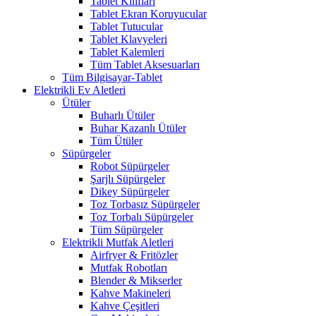
Tablet Kılıfları
Tablet Ekran Koruyucular
Tablet Tutucular
Tablet Klavyeleri
Tablet Kalemleri
Tüm Tablet Aksesuarları
Tüm Bilgisayar-Tablet
Elektrikli Ev Aletleri
Ütüler
Buharlı Ütüler
Buhar Kazanlı Ütüler
Tüm Ütüler
Süpürgeler
Robot Süpürgeler
Şarjlı Süpürgeler
Dikey Süpürgeler
Toz Torbasız Süpürgeler
Toz Torbalı Süpürgeler
Tüm Süpürgeler
Elektrikli Mutfak Aletleri
Airfryer & Fritözler
Mutfak Robotları
Blender & Mikserler
Kahve Makineleri
Kahve Çeşitleri