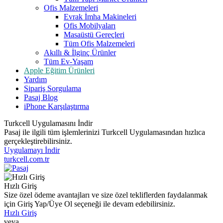
Ofis Malzemeleri
Evrak İmha Makineleri
Ofis Mobilyaları
Masaüstü Gereçleri
Tüm Ofis Malzemeleri
Akıllı & İlginç Ürünler
Tüm Ev-Yaşam
Apple Eğitim Ürünleri
Yardım
Sipariş Sorgulama
Pasaj Blog
iPhone Karşılaştırma
Turkcell Uygulamasını İndir
Pasaj ile ilgili tüm işlemlerinizi Turkcell Uygulamasından hızlıca
gerçekleştirebilirsiniz.
Uygulamayı İndir
turkcell.com.tr
Hızlı Giriş
Size özel ödeme avantajları ve size özel tekliflerden faydalanmak
için Giriş Yap/Üye Ol seçeneği ile devam edebilirsiniz.
Hızlı Giriş
veya