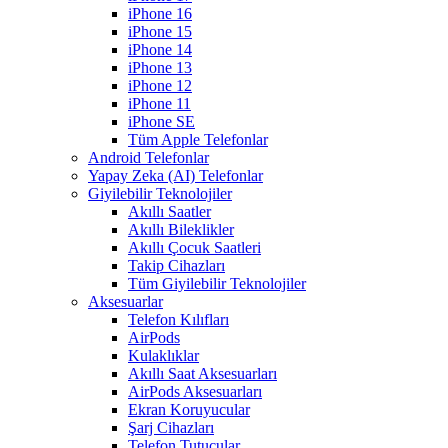
iPhone 16
iPhone 15
iPhone 14
iPhone 13
iPhone 12
iPhone 11
iPhone SE
Tüm Apple Telefonlar
Android Telefonlar
Yapay Zeka (AI) Telefonlar
Giyilebilir Teknolojiler
Akıllı Saatler
Akıllı Bileklikler
Akıllı Çocuk Saatleri
Takip Cihazları
Tüm Giyilebilir Teknolojiler
Aksesuarlar
Telefon Kılıfları
AirPods
Kulaklıklar
Akıllı Saat Aksesuarları
AirPods Aksesuarları
Ekran Koruyucular
Şarj Cihazları
Telefon Tutucular