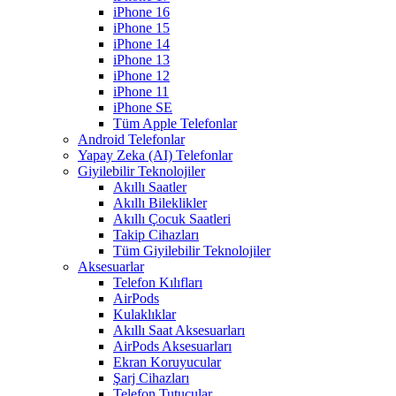
iPhone 16
iPhone 15
iPhone 14
iPhone 13
iPhone 12
iPhone 11
iPhone SE
Tüm Apple Telefonlar
Android Telefonlar
Yapay Zeka (AI) Telefonlar
Giyilebilir Teknolojiler
Akıllı Saatler
Akıllı Bileklikler
Akıllı Çocuk Saatleri
Takip Cihazları
Tüm Giyilebilir Teknolojiler
Aksesuarlar
Telefon Kılıfları
AirPods
Kulaklıklar
Akıllı Saat Aksesuarları
AirPods Aksesuarları
Ekran Koruyucular
Şarj Cihazları
Telefon Tutucular