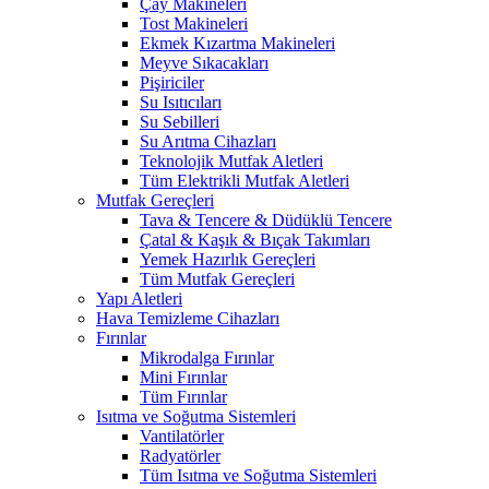
Çay Makineleri
Tost Makineleri
Ekmek Kızartma Makineleri
Meyve Sıkacakları
Pişiriciler
Su Isıtıcıları
Su Sebilleri
Su Arıtma Cihazları
Teknolojik Mutfak Aletleri
Tüm Elektrikli Mutfak Aletleri
Mutfak Gereçleri
Tava & Tencere & Düdüklü Tencere
Çatal & Kaşık & Bıçak Takımları
Yemek Hazırlık Gereçleri
Tüm Mutfak Gereçleri
Yapı Aletleri
Hava Temizleme Cihazları
Fırınlar
Mikrodalga Fırınlar
Mini Fırınlar
Tüm Fırınlar
Isıtma ve Soğutma Sistemleri
Vantilatörler
Radyatörler
Tüm Isıtma ve Soğutma Sistemleri