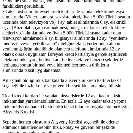
• Ödeme esnasında seçilen taksitlerde vade farkından dolayı tutar
farklılıkları görülebilir.
• Taksit üst sınırı bireysel kredi kartları ile yapılan elektronik eşya
alımlarında (Video, kamera, ses sistemleri, fiyatı 5.000 Türk lirasının
üzerinde olan televizyon vb) 4 ay, tablet alımlarında 6 ay, elektrikli
eşya (Buzdolabı, çamaşır makinesi, bulaşık makinesi, elektrikli ev
aletleri vb.) alımlarında ve fiyatı 5.000 Türk Lirasına kadar olan
televizyon alımlarında 9 ay, bilgisayar alımlarında 12 ay, “yenileme
merkezi” veya “yetkili satıcı” niteliğindeki iş yerlerinden alınan
yenilenmiş ürün niteliğinde olan cep telefonu alımlarında 12 ay
olarak olarak uygulanır. Bireysel kredi kartlarıyla gerçekleştirilecek
telekomünikasyon, hediye kart, hediye çeki ve benzeri şekillerde
herhangi somut bir mal veya hizmeti içermeyen ürünlerin
alımlarında taksit uygulanamaz.
Anlaşmalı olduğumuz bankalarla alışverişini kredi kartına taksit
seçeneği ile hızlı, kolay ve güvenli bir şekilde tamamlayabilirsin.
Ticari kredi kartları ile yapılan alışverişlerde 12 aya kadar taksit
imkanından yararlanabilirsiniz. En fazla 12 aya kadar taksit yapma
imkanı olsa da banka bazlı farklı taksit tutarları uygulanabilmektedir.
Alışveriş Kredisi
Sepetini hemen oluşturup Alışveriş Kredisi seçeneği ile ödeme
adımında taksitlendirebilir, hızlı, kolay ve güvenli bir şekilde
işlemlerini gerçekleştirebilirsin.