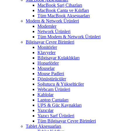
MacBook Şarj Cihazları
MacBook Çanta ve Kılıfları
Tüm MacBook Aksesuarları
Modem & Network Ürünleri
Modemler
Network Ürünleri
Tüm Modem & Network Ürünleri
Bilgisayar Çevre Birimleri
Monitörler
Klavyeler
BiIgisayar Kulaklıkları
Hoparlörler
Mouselar
Mouse Padleri
Dönüştürücüler
Soğutucu & Yükselticiler
Webcam Ürünleri
Kablolar
Laptop Çantaları
UPS & Güç Kaynakları
Yazıcılar
Yazıcı Sarf Ürünleri
Tüm Bilgisayar Çevre Birimleri
Tablet Aksesuarları