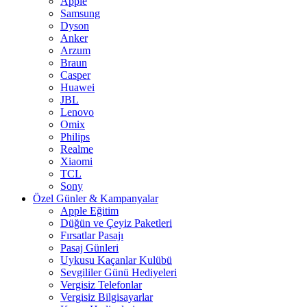
Apple
Samsung
Dyson
Anker
Arzum
Braun
Casper
Huawei
JBL
Lenovo
Omix
Philips
Realme
Xiaomi
TCL
Sony
Özel Günler & Kampanyalar
Apple Eğitim
Düğün ve Çeyiz Paketleri
Fırsatlar Pasajı
Pasaj Günleri
Uykusu Kaçanlar Kulübü
Sevgililer Günü Hediyeleri
Vergisiz Telefonlar
Vergisiz Bilgisayarlar