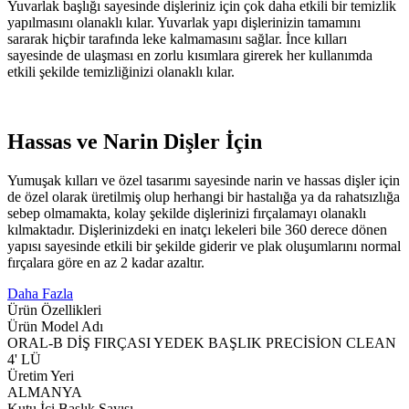
Yuvarlak başlığı sayesinde dişleriniz için çok daha etkili bir temizlik
yapılmasını olanaklı kılar. Yuvarlak yapı dişlerinizin tamamını
sararak hiçbir tarafında leke kalmamasını sağlar. İnce kılları
sayesinde de ulaşması en zorlu kısımlara girerek her kullanımda
etkili şekilde temizliğinizi olanaklı kılar.
Hassas ve Narin Dişler İçin
Yumuşak kılları ve özel tasarımı sayesinde narin ve hassas dişler için
de özel olarak üretilmiş olup herhangi bir hastalığa ya da rahatsızlığa
sebep olmamakta, kolay şekilde dişlerinizi fırçalamayı olanaklı
kılmaktadır. Dişlerinizdeki en inatçı lekeleri bile 360 derece dönen
yapısı sayesinde etkili bir şekilde giderir ve plak oluşumlarını normal
fırçalara göre en az 2 kadar azaltır.
Daha Fazla
Ürün Özellikleri
Ürün Model Adı
ORAL-B DİŞ FIRÇASI YEDEK BAŞLIK PRECİSİON CLEAN
4' LÜ
Üretim Yeri
ALMANYA
Kutu İçi Başlık Sayısı