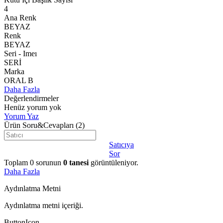
4
Ana Renk
BEYAZ
Renk
BEYAZ
Seri - Imeı
SERİ
Marka
ORAL B
Daha Fazla
Değerlendirmeler
Henüz yorum yok
Yorum Yaz
Ürün Soru&Cevapları
(2)
Satıcıya
Sor
Toplam
0
sorunun
0
tanesi
görüntüleniyor.
Daha Fazla
Aydınlatma Metni
Aydınlatma metni içeriği.
ButtonIcon