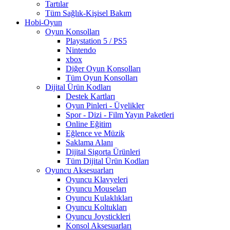
Tartılar
Tüm Sağlık-Kişisel Bakım
Hobi-Oyun
Oyun Konsolları
Playstation 5 / PS5
Nintendo
xbox
Diğer Oyun Konsolları
Tüm Oyun Konsolları
Dijital Ürün Kodları
Destek Kartları
Oyun Pinleri - Üyelikler
Spor - Dizi - Film Yayın Paketleri
Online Eğitim
Eğlence ve Müzik
Saklama Alanı
Dijital Sigorta Ürünleri
Tüm Dijital Ürün Kodları
Oyuncu Aksesuarları
Oyuncu Klavyeleri
Oyuncu Mouseları
Oyuncu Kulaklıkları
Oyuncu Koltukları
Oyuncu Joystickleri
Konsol Aksesuarları