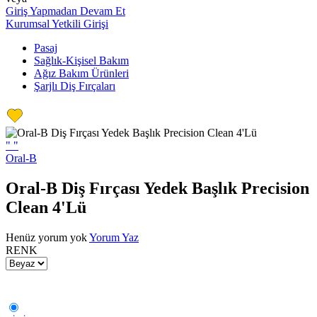
Giriş Yapmadan Devam Et
Kurumsal Yetkili Girişi
Pasaj
Sağlık-Kişisel Bakım
Ağız Bakım Ürünleri
Şarjlı Diş Fırçaları
"
"
Oral-B
Oral-B Diş Fırçası Yedek Başlık Precision
Clean 4'Lü
Henüz yorum yok
Yorum Yaz
RENK