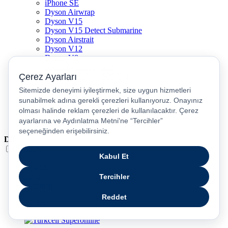
iPhone SE
Dyson Airwrap
Dyson V15
Dyson V15 Detect Submarine
Dyson Airstrait
Dyson V12
Dyson V8
Samsung Galaxy S25
Samsung Galaxy S25 Ultra
PS5 / Playstation 5
PS4 / Playstation 4
Nintendo Switch
Xbox Series S
Xbox Series X
Dil
Türkçe
English
عربى
русский