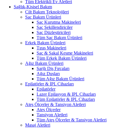
Tüm Elektrikli Ev Aletleri
Sağlık-Kişisel Bakım
Cilt Bakım Teknolojileri
Saç Bakım Ürünleri
Saç Kurutma Makineleri
Saç Şekillendiriciler
Saç Düzleştiricileri
Tüm Saç Bakım Ürünleri
Erkek Bakım Ürünleri
Tıraş Makineleri
Saç & Sakal Kesme Makineleri
Tüm Erkek Bakım Ürünleri
Ağız Bakım Ürünleri
Şarjlı Diş Fırçaları
Ağız Duşları
Tüm Ağız Bakım Ürünleri
Epilatörler & IPL Cihazları
Epilatörler
Lazer Epilasyon & IPL Cihazları
Tüm Epilatörler & IPL Cihazları
Ateş Ölçerler & Tansiyon Aletleri
Ateş Ölçerler
Tansiyon Aletleri
Tüm Ateş Ölçerler & Tansiyon Aletleri
Masaj Aletleri