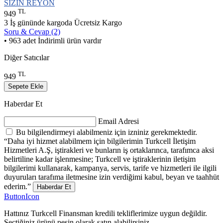
SİZİN REYON
TL
949
3 İş gününde kargoda
Ücretsiz Kargo
Soru & Cevap (2)
• 963 adet İndirimli ürün vardır
Diğer Satıcılar
TL
949
Sepete Ekle
Haberdar Et
Email Adresi
Bu bilgilendirmeyi alabilmeniz için izniniz gerekmektedir.
“Daha iyi hizmet alabilmem için bilgilerimin Turkcell İletişim
Hizmetleri A.Ş, iştirakleri ve bunların iş ortaklarınca, tarafımca aksi
belirtiline kadar işlenmesine; Turkcell ve iştiraklerinin iletişim
bilgilerimi kullanarak, kampanya, servis, tarife ve hizmetleri ile ilgili
duyuruları tarafıma iletmesine izin verdiğimi kabul, beyan ve taahhüt
ederim.”
Haberdar Et
ButtonIcon
Hattınız Turkcell Finansman kredili tekliflerimize uygun değildir.
Seçtiğiniz ürünü peşin olarak satın alabilirsiniz.