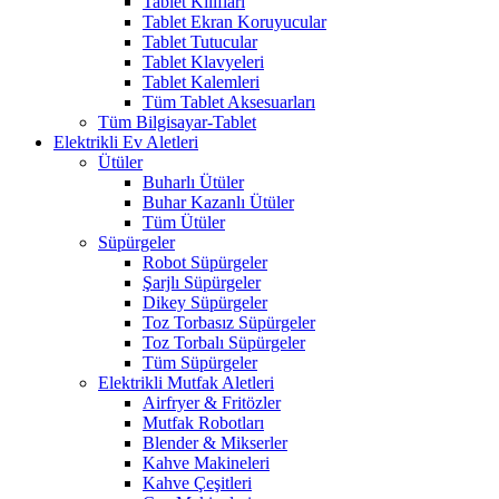
Tablet Kılıfları
Tablet Ekran Koruyucular
Tablet Tutucular
Tablet Klavyeleri
Tablet Kalemleri
Tüm Tablet Aksesuarları
Tüm Bilgisayar-Tablet
Elektrikli Ev Aletleri
Ütüler
Buharlı Ütüler
Buhar Kazanlı Ütüler
Tüm Ütüler
Süpürgeler
Robot Süpürgeler
Şarjlı Süpürgeler
Dikey Süpürgeler
Toz Torbasız Süpürgeler
Toz Torbalı Süpürgeler
Tüm Süpürgeler
Elektrikli Mutfak Aletleri
Airfryer & Fritözler
Mutfak Robotları
Blender & Mikserler
Kahve Makineleri
Kahve Çeşitleri