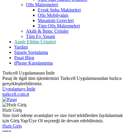
Ofis Malzemeleri
Evrak İmha Makineleri
Ofis Mobilyaları
Masaüstü Gereçleri
Tüm Ofis Malzemeleri
Akıllı & İlginç Ürünler
Tüm Ev-Yaşam
Apple Eğitim Ürünleri
Yardım
Sipariş Sorgulama
Pasaj Blog
iPhone Karşılaştırma
Turkcell Uygulamasını İndir
Pasaj ile ilgili tüm işlemlerinizi Turkcell Uygulamasından hızlıca
gerçekleştirebilirsiniz.
Uygulamayı İndir
turkcell.com.tr
Hızlı Giriş
Size özel ödeme avantajları ve size özel tekliflerden faydalanmak
için Giriş Yap/Üye Ol seçeneği ile devam edebilirsiniz.
Hızlı Giriş
veya