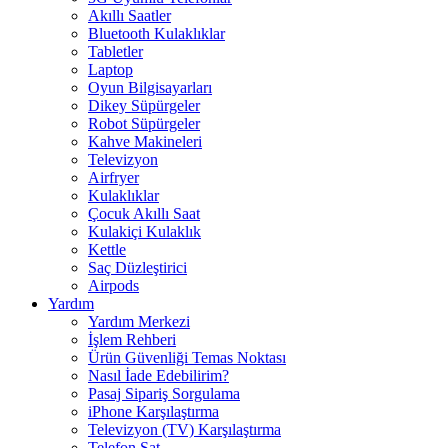
Akıllı Saatler
Bluetooth Kulaklıklar
Tabletler
Laptop
Oyun Bilgisayarları
Dikey Süpürgeler
Robot Süpürgeler
Kahve Makineleri
Televizyon
Airfryer
Kulaklıklar
Çocuk Akıllı Saat
Kulakiçi Kulaklık
Kettle
Saç Düzleştirici
Airpods
Yardım
Yardım Merkezi
İşlem Rehberi
Ürün Güvenliği Temas Noktası
Nasıl İade Edebilirim?
Pasaj Sipariş Sorgulama
iPhone Karşılaştırma
Televizyon (TV) Karşılaştırma
Telefon Sat