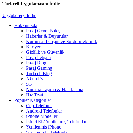
Turkcell Uygulamasını İndir
Uygulamayı İndir
Hakkımızda
Pasaj Genel Bakış
Haberler & Duyurular
Kurumsal İletişim ve Sürdürürebilirlik
Kariyer
Gizlilik ve Güvenlik
Pasaj İletişim
Pasaj Blog
Pasaj Gaming
Turkcell Blog
Akıllı Ev
5G
Numara Taşıma & Hat Taşıma
Hız Testi
Popüler Kategoriler
Cep Telefonu
Android Telefonlar
iPhone Modelleri
İkinci El / Yenilenmiş Telefonlar
Yenilenmiş iPhone
5G Uyumlu Telefonlar