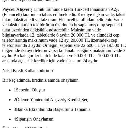
Paycell Alışveriş Limiti ürününde kredi Turkcell Finansman A.Ş.
(Financell) tarafından tahsis edilmektedir. Krediye ilişkin vade, taksit
tutarı, taksit adedi ve faiz oranı Financell tarafından belirlenir. Vade
ve taksit tutarları tek bir ürün üzerinden hesaplanmış olup sepetteki
tutar üzerinden değişiklik gösterebilir. Maksimum vade
bilgisayarlarda 12, tabletlerde 6 aydır. 20.000 TL ve altındaki cep
telefonlarında maksimum vade 12 ay, 20.000 TL üzerindeki cep
telefonlarında 3 aydır. Örneğin, sepetinizde 22.600 TL ve 19.500 TL
değerinde iki ayrı telefon varsa kullanabileceğiniz maksimum vade 3
aydır. Bu kategoriler haricinde kalan ve 50.001 TL – 100.000 TL
arasında açılacak krediler için vade üst sınırı 24 aydır.
Nasıl Kredi Kullanabilirim ?
Bir kaç adımda, krediniz anında onaylanır.
1
Sepetini Oluştur
2
Ödeme Yöntemini Alışveriş Kredisi Seç
3
Banka Ekranlarında Başvurunu Tamamla
4
Siparişin Onaylansın