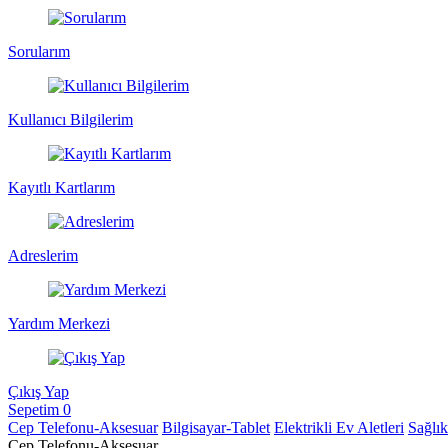
Sorularım
Kullanıcı Bilgilerim
Kayıtlı Kartlarım
Adreslerim
Yardım Merkezi
Çıkış Yap
Sepetim
0
Cep Telefonu-Aksesuar
Bilgisayar-Tablet
Elektrikli Ev Aletleri
Sağlı
Cep Telefonu-Aksesuar