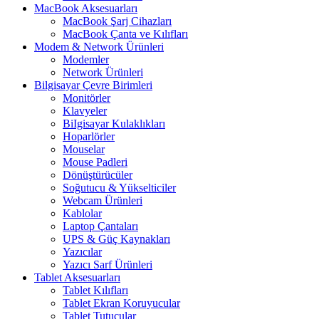
MacBook Aksesuarları
MacBook Şarj Cihazları
MacBook Çanta ve Kılıfları
Modem & Network Ürünleri
Modemler
Network Ürünleri
Bilgisayar Çevre Birimleri
Monitörler
Klavyeler
BiIgisayar Kulaklıkları
Hoparlörler
Mouselar
Mouse Padleri
Dönüştürücüler
Soğutucu & Yükselticiler
Webcam Ürünleri
Kablolar
Laptop Çantaları
UPS & Güç Kaynakları
Yazıcılar
Yazıcı Sarf Ürünleri
Tablet Aksesuarları
Tablet Kılıfları
Tablet Ekran Koruyucular
Tablet Tutucular