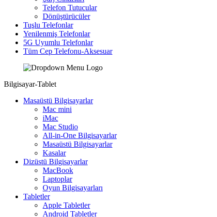
Telefon Tutucular
Dönüştürücüler
Tuşlu Telefonlar
Yenilenmiş Telefonlar
5G Uyumlu Telefonlar
Tüm Cep Telefonu-Aksesuar
Bilgisayar-Tablet
Masaüstü Bilgisayarlar
Mac mini
iMac
Mac Studio
All-in-One Bilgisayarlar
Masaüstü Bilgisayarlar
Kasalar
Dizüstü Bilgisayarlar
MacBook
Laptoplar
Oyun Bilgisayarları
Tabletler
Apple Tabletler
Android Tabletler