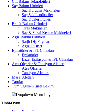
Cilt Bakım Teknolojileri
Saç Bakım Ürünleri
Saç Kurutma Makineleri
Saç Şekillendiriciler
Saç Düzleştiricileri
Erkek Bakım Ürünleri
Tıraş Makineleri
Saç & Sakal Kesme Makineleri
Ağız Bakım Ürünleri
Şarjlı Diş Fırçaları
Ağız Duşları
Epilatörler & IPL Cihazları
Epilatörler
Lazer Epilasyon & IPL Cihazları
Ateş Ölçerler & Tansiyon Aletleri
Ateş Ölçerler
Tansiyon Aletleri
Masaj Aletleri
Tartılar
Tüm Sağlık-Kişisel Bakım
Hobi-Oyun