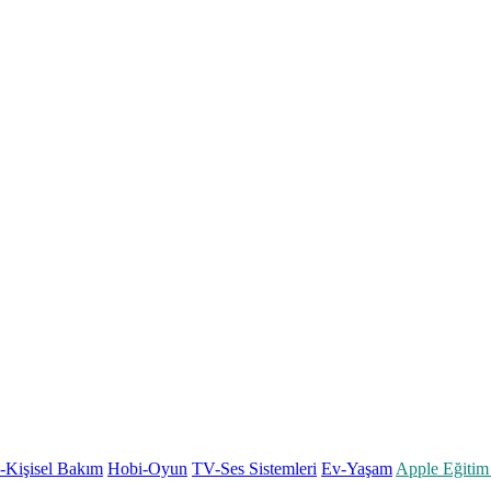
k-Kişisel Bakım
Hobi-Oyun
TV-Ses Sistemleri
Ev-Yaşam
Apple Eğitim