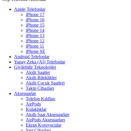
Apple Telefonlar
iPhone 17
iPhone 16
iPhone 15
iPhone 14
iPhone 13
iPhone 12
iPhone 11
iPhone SE
Android Telefonlar
Yapay Zeka (AI) Telefonlar
Giyilebilir Teknolojiler
Akıllı Saatler
Akıllı Bileklikler
Akıllı Çocuk Saatleri
Takip Cihazları
Aksesuarlar
Telefon Kılıfları
AirPods
Kulaklıklar
Akıllı Saat Aksesuarları
AirPods Aksesuarları
Ekran Koruyucular
Şarj Cihazları