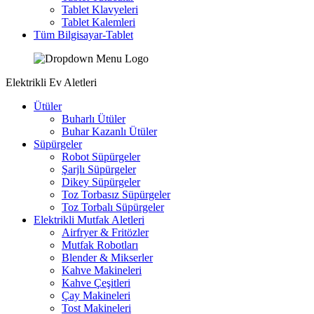
Tablet Klavyeleri
Tablet Kalemleri
Tüm Bilgisayar-Tablet
Elektrikli Ev Aletleri
Ütüler
Buharlı Ütüler
Buhar Kazanlı Ütüler
Süpürgeler
Robot Süpürgeler
Şarjlı Süpürgeler
Dikey Süpürgeler
Toz Torbasız Süpürgeler
Toz Torbalı Süpürgeler
Elektrikli Mutfak Aletleri
Airfryer & Fritözler
Mutfak Robotları
Blender & Mikserler
Kahve Makineleri
Kahve Çeşitleri
Çay Makineleri
Tost Makineleri