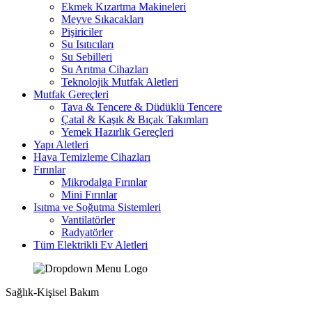
Ekmek Kızartma Makineleri
Meyve Sıkacakları
Pişiriciler
Su Isıtıcıları
Su Sebilleri
Su Arıtma Cihazları
Teknolojik Mutfak Aletleri
Mutfak Gereçleri
Tava & Tencere & Düdüklü Tencere
Çatal & Kaşık & Bıçak Takımları
Yemek Hazırlık Gereçleri
Yapı Aletleri
Hava Temizleme Cihazları
Fırınlar
Mikrodalga Fırınlar
Mini Fırınlar
Isıtma ve Soğutma Sistemleri
Vantilatörler
Radyatörler
Tüm Elektrikli Ev Aletleri
Sağlık-Kişisel Bakım