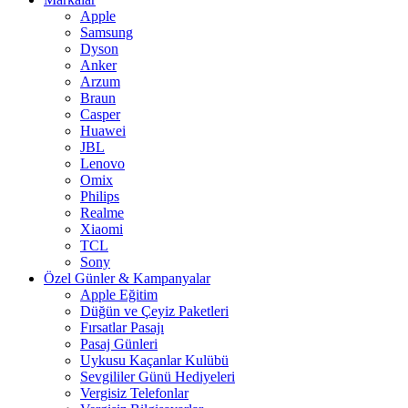
Apple
Samsung
Dyson
Anker
Arzum
Braun
Casper
Huawei
JBL
Lenovo
Omix
Philips
Realme
Xiaomi
TCL
Sony
Özel Günler & Kampanyalar
Apple Eğitim
Düğün ve Çeyiz Paketleri
Fırsatlar Pasajı
Pasaj Günleri
Uykusu Kaçanlar Kulübü
Sevgililer Günü Hediyeleri
Vergisiz Telefonlar