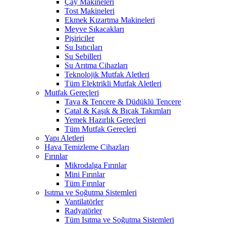
Çay Makineleri
Tost Makineleri
Ekmek Kızartma Makineleri
Meyve Sıkacakları
Pişiriciler
Su Isıtıcıları
Su Sebilleri
Su Arıtma Cihazları
Teknolojik Mutfak Aletleri
Tüm Elektrikli Mutfak Aletleri
Mutfak Gereçleri
Tava & Tencere & Düdüklü Tencere
Çatal & Kaşık & Bıçak Takımları
Yemek Hazırlık Gereçleri
Tüm Mutfak Gereçleri
Yapı Aletleri
Hava Temizleme Cihazları
Fırınlar
Mikrodalga Fırınlar
Mini Fırınlar
Tüm Fırınlar
Isıtma ve Soğutma Sistemleri
Vantilatörler
Radyatörler
Tüm Isıtma ve Soğutma Sistemleri