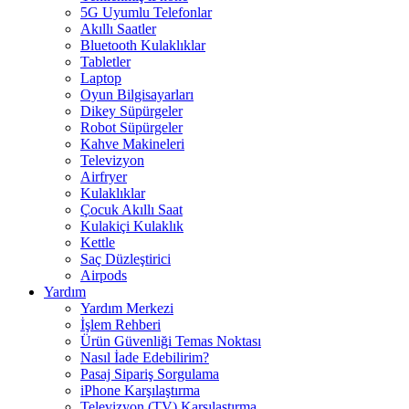
5G Uyumlu Telefonlar
Akıllı Saatler
Bluetooth Kulaklıklar
Tabletler
Laptop
Oyun Bilgisayarları
Dikey Süpürgeler
Robot Süpürgeler
Kahve Makineleri
Televizyon
Airfryer
Kulaklıklar
Çocuk Akıllı Saat
Kulakiçi Kulaklık
Kettle
Saç Düzleştirici
Airpods
Yardım
Yardım Merkezi
İşlem Rehberi
Ürün Güvenliği Temas Noktası
Nasıl İade Edebilirim?
Pasaj Sipariş Sorgulama
iPhone Karşılaştırma
Televizyon (TV) Karşılaştırma