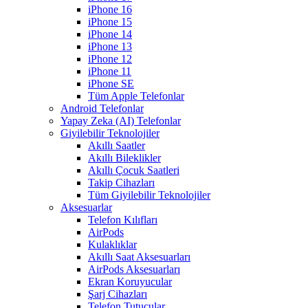
iPhone 16
iPhone 15
iPhone 14
iPhone 13
iPhone 12
iPhone 11
iPhone SE
Tüm Apple Telefonlar
Android Telefonlar
Yapay Zeka (AI) Telefonlar
Giyilebilir Teknolojiler
Akıllı Saatler
Akıllı Bileklikler
Akıllı Çocuk Saatleri
Takip Cihazları
Tüm Giyilebilir Teknolojiler
Aksesuarlar
Telefon Kılıfları
AirPods
Kulaklıklar
Akıllı Saat Aksesuarları
AirPods Aksesuarları
Ekran Koruyucular
Şarj Cihazları
Telefon Tutucular