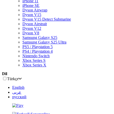
iPhone 11
iPhone SE
Dyson Airwrap
Dyson V15
Dyson V15 Detect Submarine
Dyson Airstrait
Dyson V12
Dyson V8
Samsung Galaxy S25
Samsung Galaxy S25 Ultra
PS5 / Playstation 5
PS4 / Playstation 4
Nintendo Switch
Xbox Series S
Xbox Series X
Dil
Türkçe
English
عربى
русский