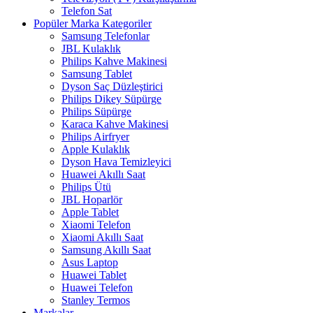
Telefon Sat
Popüler Marka Kategoriler
Samsung Telefonlar
JBL Kulaklık
Philips Kahve Makinesi
Samsung Tablet
Dyson Saç Düzleştirici
Philips Dikey Süpürge
Philips Süpürge
Karaca Kahve Makinesi
Philips Airfryer
Apple Kulaklık
Dyson Hava Temizleyici
Huawei Akıllı Saat
Philips Ütü
JBL Hoparlör
Apple Tablet
Xiaomi Telefon
Xiaomi Akıllı Saat
Samsung Akıllı Saat
Asus Laptop
Huawei Tablet
Huawei Telefon
Stanley Termos
Markalar