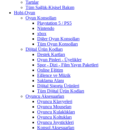
Tartılar
Tüm Sağlık-Kişisel Bakım
Hobi-Oyun
Oyun Konsolları
Playstation 5 / PS5
Nintendo
xbox
Diğer Oyun Konsolları
Tüm Oyun Konsolları
Dijital Ürün Kodları
Destek Kartları
Oyun Pinleri - Üyelikler
Spor - Dizi - Film Yayın Paketleri
Online Eğitim
Eğlence ve Müzik
Saklama Alanı
Dijital Sigorta Ürünleri
Tüm Dijital Ürün Kodları
Oyuncu Aksesuarları
Oyuncu Klavyeleri
Oyuncu Mouseları
Oyuncu Kulaklıkları
Oyuncu Koltukları
Oyuncu Joystickleri
Konsol Aksesuarları