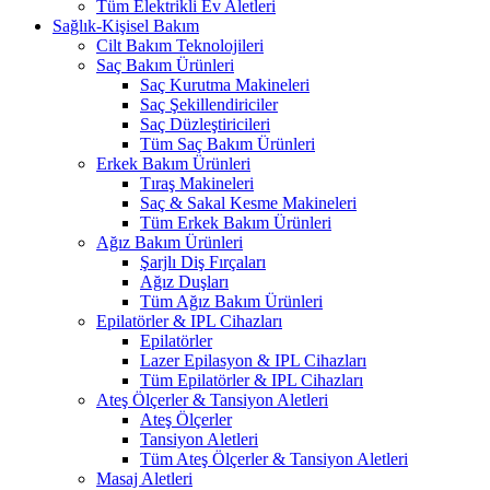
Tüm Elektrikli Ev Aletleri
Sağlık-Kişisel Bakım
Cilt Bakım Teknolojileri
Saç Bakım Ürünleri
Saç Kurutma Makineleri
Saç Şekillendiriciler
Saç Düzleştiricileri
Tüm Saç Bakım Ürünleri
Erkek Bakım Ürünleri
Tıraş Makineleri
Saç & Sakal Kesme Makineleri
Tüm Erkek Bakım Ürünleri
Ağız Bakım Ürünleri
Şarjlı Diş Fırçaları
Ağız Duşları
Tüm Ağız Bakım Ürünleri
Epilatörler & IPL Cihazları
Epilatörler
Lazer Epilasyon & IPL Cihazları
Tüm Epilatörler & IPL Cihazları
Ateş Ölçerler & Tansiyon Aletleri
Ateş Ölçerler
Tansiyon Aletleri
Tüm Ateş Ölçerler & Tansiyon Aletleri
Masaj Aletleri