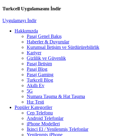
Turkcell Uygulamasını İndir
Uygulamayı İndir
Hakkımızda
Pasaj Genel Bakış
Haberler & Duyurular
Kurumsal İletişim ve Sürdürürebilirlik
Kariyer
Gizlilik ve Güvenlik
Pasaj İletişim
Pasaj Blog
Pasaj Gaming
Turkcell Blog
Akıllı Ev
5G
Numara Taşıma & Hat Taşıma
Hız Testi
Popüler Kategoriler
Cep Telefonu
Android Telefonlar
iPhone Modelleri
İkinci El / Yenilenmiş Telefonlar
Yenilenmiş iPhone