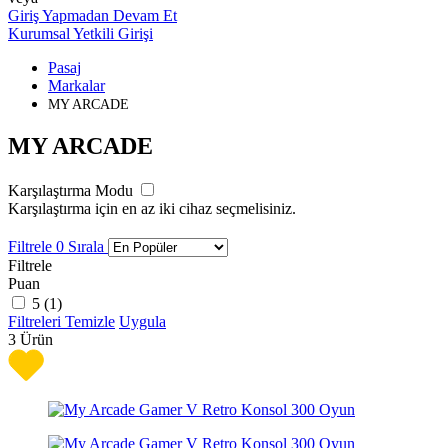
Giriş Yapmadan Devam Et
Kurumsal Yetkili Girişi
Pasaj
Markalar
MY ARCADE
MY ARCADE
Karşılaştırma Modu
Karşılaştırma için en az iki cihaz seçmelisiniz.
Filtrele
0
Sırala
Filtrele
Puan
5 (
1
)
Filtreleri Temizle
Uygula
3
Ürün