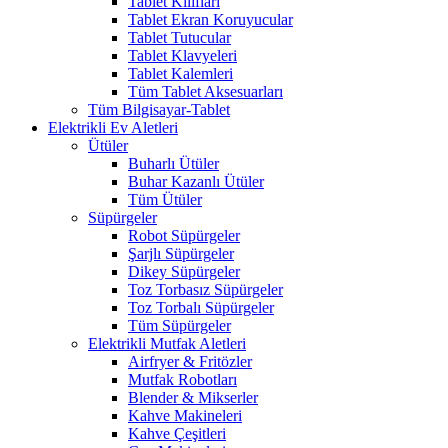
Tablet Kılıfları
Tablet Ekran Koruyucular
Tablet Tutucular
Tablet Klavyeleri
Tablet Kalemleri
Tüm Tablet Aksesuarları
Tüm Bilgisayar-Tablet
Elektrikli Ev Aletleri
Ütüler
Buharlı Ütüler
Buhar Kazanlı Ütüler
Tüm Ütüler
Süpürgeler
Robot Süpürgeler
Şarjlı Süpürgeler
Dikey Süpürgeler
Toz Torbasız Süpürgeler
Toz Torbalı Süpürgeler
Tüm Süpürgeler
Elektrikli Mutfak Aletleri
Airfryer & Fritözler
Mutfak Robotları
Blender & Mikserler
Kahve Makineleri
Kahve Çeşitleri