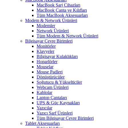
MacBook Şarj Cihazları
MacBook Çanta ve Kılıfları
Tüm MacBook Aksesuarları
Modem & Network Ürünleri
Modemler
Network Ürünleri
Tüm Modem & Network Ürünleri
Bilgisayar Çevre Birimleri
Monitörler
Klavyeler
BiIgisayar Kulaklıkları
Hoparlörler
Mouselar
Mouse Padleri
Dönüştürücüler
Soğutucu & Yükselticiler
Webcam Ürünleri
Kablolar
Laptop Çantaları
UPS & Güç Kaynakları
Yazıcılar
Yazıcı Sarf Ürünleri
Tüm Bilgisayar Çevre Birimleri
Tablet Aksesuarları