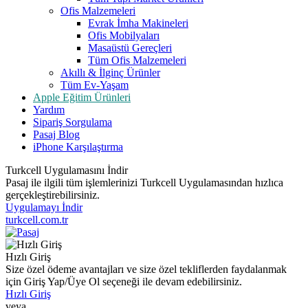
Ofis Malzemeleri
Evrak İmha Makineleri
Ofis Mobilyaları
Masaüstü Gereçleri
Tüm Ofis Malzemeleri
Akıllı & İlginç Ürünler
Tüm Ev-Yaşam
Apple Eğitim Ürünleri
Yardım
Sipariş Sorgulama
Pasaj Blog
iPhone Karşılaştırma
Turkcell Uygulamasını İndir
Pasaj ile ilgili tüm işlemlerinizi Turkcell Uygulamasından hızlıca
gerçekleştirebilirsiniz.
Uygulamayı İndir
turkcell.com.tr
Hızlı Giriş
Size özel ödeme avantajları ve size özel tekliflerden faydalanmak
için Giriş Yap/Üye Ol seçeneği ile devam edebilirsiniz.
Hızlı Giriş
veya